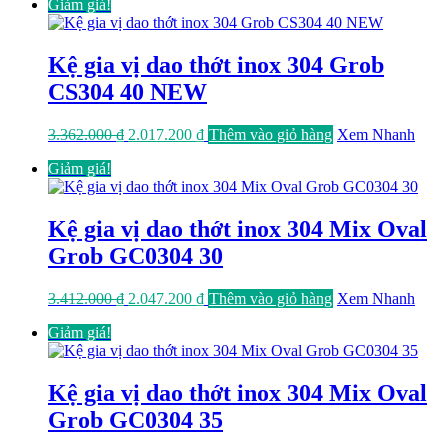
Giảm giá!
là:
tại
3.225.000 ₫.
là:
1.935.000 ₫.
Kệ gia vị dao thớt inox 304 Grob
CS304 40 NEW
Giá
Giá
3.362.000
₫
2.017.200
₫
Thêm vào giỏ hàng
Xem Nhanh
gốc
hiện
Giảm giá!
là:
tại
3.362.000 ₫.
là:
2.017.200 ₫.
Kệ gia vị dao thớt inox 304 Mix Oval
Grob GC0304 30
Giá
Giá
3.412.000
₫
2.047.200
₫
Thêm vào giỏ hàng
Xem Nhanh
gốc
hiện
Giảm giá!
là:
tại
3.412.000 ₫.
là:
2.047.200 ₫.
Kệ gia vị dao thớt inox 304 Mix Oval
Grob GC0304 35