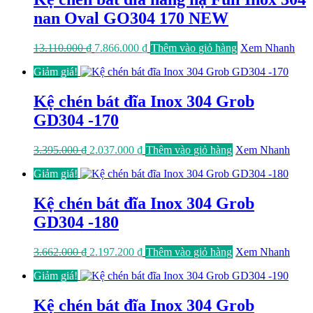
nan Oval GO304 170 NEW
Giá
Giá
13.110.000
₫
7.866.000
₫
Thêm vào giỏ hàng
Xem Nhanh
gốc
hiện
Giảm giá!
là:
tại
13.110.000 ₫.
là:
7.866.000 ₫.
Kệ chén bát đĩa Inox 304 Grob
GD304 -170
Giá
Giá
3.395.000
₫
2.037.000
₫
Thêm vào giỏ hàng
Xem Nhanh
gốc
hiện
Giảm giá!
là:
tại
3.395.000 ₫.
là:
2.037.000 ₫.
Kệ chén bát đĩa Inox 304 Grob
GD304 -180
Giá
Giá
3.662.000
₫
2.197.200
₫
Thêm vào giỏ hàng
Xem Nhanh
gốc
hiện
Giảm giá!
là:
tại
3.662.000 ₫.
là:
2.197.200 ₫.
Kệ chén bát đĩa Inox 304 Grob