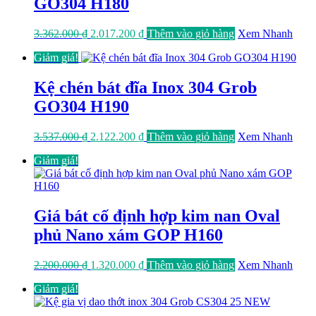
GO304 H180
Giá
Giá
3.362.000
₫
2.017.200
₫
Thêm vào giỏ hàng
Xem Nhanh
gốc
hiện
Giảm giá!
là:
tại
3.362.000 ₫.
là:
2.017.200 ₫.
Kệ chén bát đĩa Inox 304 Grob
GO304 H190
Giá
Giá
3.537.000
₫
2.122.200
₫
Thêm vào giỏ hàng
Xem Nhanh
gốc
hiện
Giảm giá!
là:
tại
3.537.000 ₫.
là:
2.122.200 ₫.
Giá bát cố định hợp kim nan Oval
phủ Nano xám GOP H160
Giá
Giá
2.200.000
₫
1.320.000
₫
Thêm vào giỏ hàng
Xem Nhanh
gốc
hiện
Giảm giá!
là:
tại
2.200.000 ₫.
là:
1.320.000 ₫.