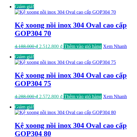
gốc
hiện
Giảm giá!
là:
tại
4.038.000 ₫.
là:
2.422.800 ₫.
Kệ xoong nồi inox 304 Oval cao cấp
GOP304 70
Giá
Giá
4.188.000
₫
2.512.800
₫
Thêm vào giỏ hàng
Xem Nhanh
gốc
hiện
Giảm giá!
là:
tại
4.188.000 ₫.
là:
2.512.800 ₫.
Kệ xoong nồi inox 304 Oval cao cấp
GOP304 75
Giá
Giá
4.288.000
₫
2.572.800
₫
Thêm vào giỏ hàng
Xem Nhanh
gốc
hiện
Giảm giá!
là:
tại
4.288.000 ₫.
là:
2.572.800 ₫.
Kệ xoong nồi inox 304 Oval cao cấp
GOP304 80