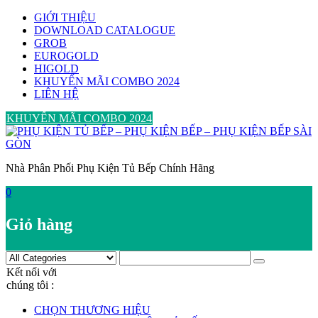
Skip
GIỚI THIỆU
to
DOWNLOAD CATALOGUE
content
GROB
EUROGOLD
HIGOLD
KHUYẾN MÃI COMBO 2024
LIÊN HỆ
KHUYẾN MÃI COMBO 2024
Nhà Phân Phối Phụ Kiện Tủ Bếp Chính Hãng
0
Giỏ hàng
Kết nối với
chúng tôi :
CHỌN THƯƠNG HIỆU