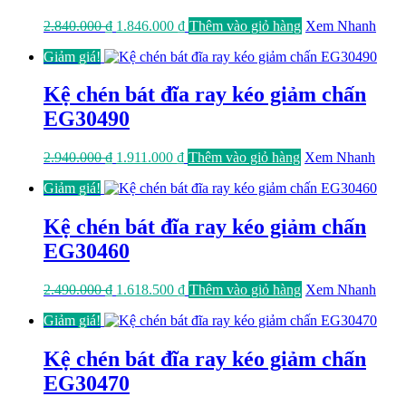
Giá
Giá
2.840.000
₫
1.846.000
₫
Thêm vào giỏ hàng
Xem Nhanh
gốc
hiện
Giảm giá!
là:
tại
2.840.000 ₫.
là:
1.846.000 ₫.
Kệ chén bát đĩa ray kéo giảm chấn
EG30490
Giá
Giá
2.940.000
₫
1.911.000
₫
Thêm vào giỏ hàng
Xem Nhanh
gốc
hiện
Giảm giá!
là:
tại
2.940.000 ₫.
là:
1.911.000 ₫.
Kệ chén bát đĩa ray kéo giảm chấn
EG30460
Giá
Giá
2.490.000
₫
1.618.500
₫
Thêm vào giỏ hàng
Xem Nhanh
gốc
hiện
Giảm giá!
là:
tại
2.490.000 ₫.
là:
1.618.500 ₫.
Kệ chén bát đĩa ray kéo giảm chấn
EG30470