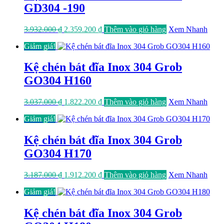
GD304 -190
Giá
Giá
3.932.000
₫
2.359.200
₫
Thêm vào giỏ hàng
Xem Nhanh
gốc
hiện
Giảm giá!
là:
tại
3.932.000 ₫.
là:
2.359.200 ₫.
Kệ chén bát đĩa Inox 304 Grob
GO304 H160
Giá
Giá
3.037.000
₫
1.822.200
₫
Thêm vào giỏ hàng
Xem Nhanh
gốc
hiện
Giảm giá!
là:
tại
3.037.000 ₫.
là:
1.822.200 ₫.
Kệ chén bát đĩa Inox 304 Grob
GO304 H170
Giá
Giá
3.187.000
₫
1.912.200
₫
Thêm vào giỏ hàng
Xem Nhanh
gốc
hiện
Giảm giá!
là:
tại
3.187.000 ₫.
là:
1.912.200 ₫.
Kệ chén bát đĩa Inox 304 Grob