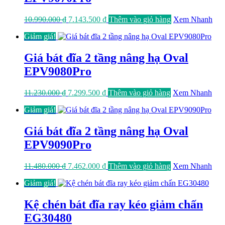
Giá
Giá
10.990.000
₫
7.143.500
₫
Thêm vào giỏ hàng
Xem Nhanh
gốc
hiện
Giảm giá!
là:
tại
10.990.000 ₫.
là:
7.143.500 ₫.
Giá bát đĩa 2 tầng nâng hạ Oval
EPV9080Pro
Giá
Giá
11.230.000
₫
7.299.500
₫
Thêm vào giỏ hàng
Xem Nhanh
gốc
hiện
Giảm giá!
là:
tại
11.230.000 ₫.
là:
7.299.500 ₫.
Giá bát đĩa 2 tầng nâng hạ Oval
EPV9090Pro
Giá
Giá
11.480.000
₫
7.462.000
₫
Thêm vào giỏ hàng
Xem Nhanh
gốc
hiện
Giảm giá!
là:
tại
11.480.000 ₫.
là:
7.462.000 ₫.
Kệ chén bát đĩa ray kéo giảm chấn
EG30480