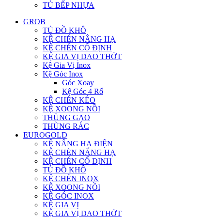
TỦ BẾP NHỰA
GROB
TỦ ĐỒ KHÔ
KỆ CHÉN NÂNG HẠ
KỆ CHÉN CỐ ĐỊNH
KỆ GIA VỊ DAO THỚT
Kệ Gia Vị Inox
Kệ Góc Inox
Góc Xoay
Kệ Góc 4 Rổ
KỆ CHÉN KÉO
KỆ XOONG NỒI
THÙNG GẠO
THÙNG RÁC
EUROGOLD
KỆ NÂNG HẠ ĐIỆN
KỆ CHÉN NÂNG HẠ
KỆ CHÉN CỐ ĐỊNH
TỦ ĐỒ KHÔ
KỆ CHÉN INOX
KỆ XOONG NỒI
KỆ GÓC INOX
KỆ GIA VỊ
KỆ GIA VỊ DAO THỚT