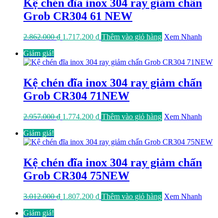
Kệ chén đĩa inox 304 ray giảm chấn
Grob CR304 61 NEW
Giá
Giá
2.862.000
₫
1.717.200
₫
Thêm vào giỏ hàng
Xem Nhanh
gốc
hiện
Giảm giá!
là:
tại
2.862.000 ₫.
là:
1.717.200 ₫.
Kệ chén đĩa inox 304 ray giảm chấn
Grob CR304 71NEW
Giá
Giá
2.957.000
₫
1.774.200
₫
Thêm vào giỏ hàng
Xem Nhanh
gốc
hiện
Giảm giá!
là:
tại
2.957.000 ₫.
là:
1.774.200 ₫.
Kệ chén đĩa inox 304 ray giảm chấn
Grob CR304 75NEW
Giá
Giá
3.012.000
₫
1.807.200
₫
Thêm vào giỏ hàng
Xem Nhanh
gốc
hiện
Giảm giá!
là:
tại