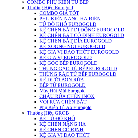
COMBO PHỤ KIỆN TỦ BẾP
Thương Hiệu Eurogold
COMBO GIÁ TỐT
PHỤ KIỆN NÂNG HẠ ĐIỆN
TỦ ĐỒ KHÔ EUROGOLD
KỆ CHÉN BÁT DI ĐỘNG EUROGOLD
KỆ CHÉN BÁT CỐ ĐỊNH EUROGOLD
KỆ CHÉN BÁT ĐĨA EUROGOLD
KỆ XOONG NỒI EUROGOLD
KỆ GIA VỊ DAO THỚT EUROGOLD
KỆ GIA VỊ EUROGOLD
KỆ GÓC BẾP EUROGOLD
THÙNG GẠO TỦ BẾP EUROGOLD
THÙNG RÁC TỦ BẾP EUROGOLD
KỆ DƯỚI BỒN RỬA
BẾP TỪ EUROGOLD
Máy Hút Múi Eurogold
CHẬU RỬA CHÉN INOX
VÒI RỬA CHÉN BÁT
Phụ Kiện Tủ Áo Eurogold
Thương Hiệu GROB
KỆ TỦ ĐỒ KHÔ
KỆ CHÉN NÂNG HẠ
KỆ CHÉN CỐ ĐỊNH
KỆ GIA VỊ DAO THỚT