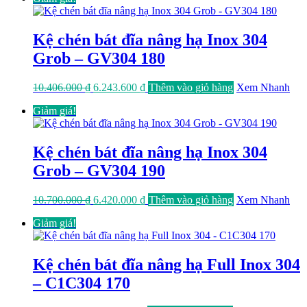
10.109.000 ₫.
là:
6.065.400 ₫.
Kệ chén bát đĩa nâng hạ Inox 304
Grob – GV304 180
Giá
Giá
10.406.000
₫
6.243.600
₫
Thêm vào giỏ hàng
Xem Nhanh
gốc
hiện
Giảm giá!
là:
tại
10.406.000 ₫.
là:
6.243.600 ₫.
Kệ chén bát đĩa nâng hạ Inox 304
Grob – GV304 190
Giá
Giá
10.700.000
₫
6.420.000
₫
Thêm vào giỏ hàng
Xem Nhanh
gốc
hiện
Giảm giá!
là:
tại
10.700.000 ₫.
là:
6.420.000 ₫.
Kệ chén bát đĩa nâng hạ Full Inox 304
– C1C304 170