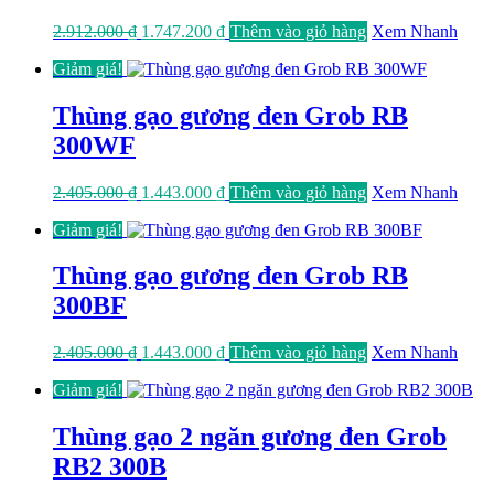
Giá
Giá
2.912.000
₫
1.747.200
₫
Thêm vào giỏ hàng
Xem Nhanh
gốc
hiện
Giảm giá!
là:
tại
2.912.000 ₫.
là:
1.747.200 ₫.
Thùng gạo gương đen Grob RB
300WF
Giá
Giá
2.405.000
₫
1.443.000
₫
Thêm vào giỏ hàng
Xem Nhanh
gốc
hiện
Giảm giá!
là:
tại
2.405.000 ₫.
là:
1.443.000 ₫.
Thùng gạo gương đen Grob RB
300BF
Giá
Giá
2.405.000
₫
1.443.000
₫
Thêm vào giỏ hàng
Xem Nhanh
gốc
hiện
Giảm giá!
là:
tại
2.405.000 ₫.
là:
1.443.000 ₫.
Thùng gạo 2 ngăn gương đen Grob
RB2 300B