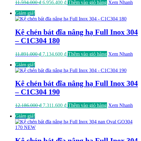
Giá
Giá
11.594.000
₫
6.956.400
₫
Thêm vào giỏ hàng
Xem Nhanh
gốc
hiện
Giảm giá!
là:
tại
11.594.000 ₫.
là:
6.956.400 ₫.
Kệ chén bát đĩa nâng hạ Full Inox 304
– C1C304 180
Giá
Giá
11.891.000
₫
7.134.600
₫
Thêm vào giỏ hàng
Xem Nhanh
gốc
hiện
Giảm giá!
là:
tại
11.891.000 ₫.
là:
7.134.600 ₫.
Kệ chén bát đĩa nâng hạ Full Inox 304
– C1C304 190
Giá
Giá
12.186.000
₫
7.311.600
₫
Thêm vào giỏ hàng
Xem Nhanh
gốc
hiện
Giảm giá!
là:
tại
12.186.000 ₫.
là:
7.311.600 ₫.
Kệ chén bát đĩa nâng hạ Full Inox 304