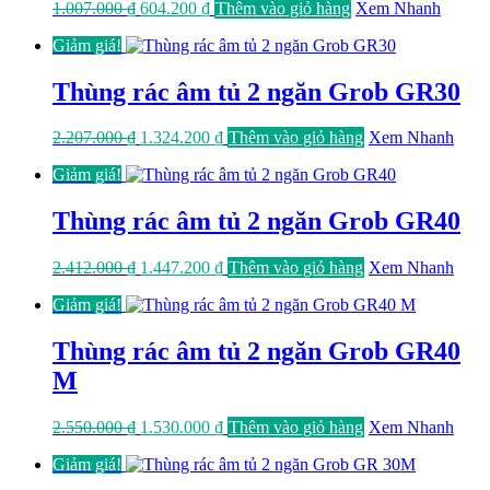
Giá
Giá
1.007.000
₫
604.200
₫
Thêm vào giỏ hàng
Xem Nhanh
gốc
hiện
Giảm giá!
là:
tại
1.007.000 ₫.
là:
604.200 ₫.
Thùng rác âm tủ 2 ngăn Grob GR30
Giá
Giá
2.207.000
₫
1.324.200
₫
Thêm vào giỏ hàng
Xem Nhanh
gốc
hiện
Giảm giá!
là:
tại
2.207.000 ₫.
là:
1.324.200 ₫.
Thùng rác âm tủ 2 ngăn Grob GR40
Giá
Giá
2.412.000
₫
1.447.200
₫
Thêm vào giỏ hàng
Xem Nhanh
gốc
hiện
Giảm giá!
là:
tại
2.412.000 ₫.
là:
1.447.200 ₫.
Thùng rác âm tủ 2 ngăn Grob GR40
M
Giá
Giá
2.550.000
₫
1.530.000
₫
Thêm vào giỏ hàng
Xem Nhanh
gốc
hiện
Giảm giá!
là:
tại
2.550.000 ₫.
là: