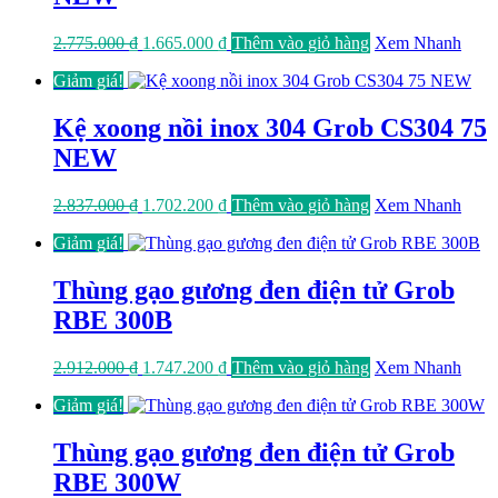
Giá
Giá
2.775.000
₫
1.665.000
₫
Thêm vào giỏ hàng
Xem Nhanh
gốc
hiện
Giảm giá!
là:
tại
2.775.000 ₫.
là:
1.665.000 ₫.
Kệ xoong nồi inox 304 Grob CS304 75
NEW
Giá
Giá
2.837.000
₫
1.702.200
₫
Thêm vào giỏ hàng
Xem Nhanh
gốc
hiện
Giảm giá!
là:
tại
2.837.000 ₫.
là:
1.702.200 ₫.
Thùng gạo gương đen điện tử Grob
RBE 300B
Giá
Giá
2.912.000
₫
1.747.200
₫
Thêm vào giỏ hàng
Xem Nhanh
gốc
hiện
Giảm giá!
là:
tại
2.912.000 ₫.
là:
1.747.200 ₫.
Thùng gạo gương đen điện tử Grob
RBE 300W