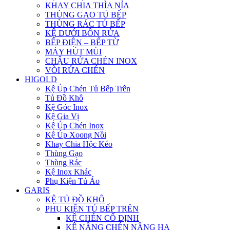
KHAY CHIA THÌA NỈA
THÙNG GẠO TỦ BẾP
THÙNG RÁC TỦ BẾP
KỆ DƯỚI BỒN RỬA
BẾP ĐIỆN – BẾP TỪ
MÁY HÚT MÙI
CHẬU RỬA CHÉN INOX
VÒI RỬA CHÉN
HIGOLD
Kệ Úp Chén Tủ Bếp Trên
Tủ Đồ Khô
Kệ Góc Inox
Kệ Gia Vị
Kệ Úp Chén Inox
Kệ Úp Xoong Nồi
Khay Chia Hộc Kéo
Thùng Gạo
Thùng Rác
Kệ Inox Khác
Phụ Kiện Tủ Áo
GARIS
KỆ TỦ ĐỒ KHÔ
PHỤ KIỆN TỦ BẾP TRÊN
KỆ CHÉN CỐ ĐỊNH
KỆ NÂNG CHÉN NÂNG HẠ