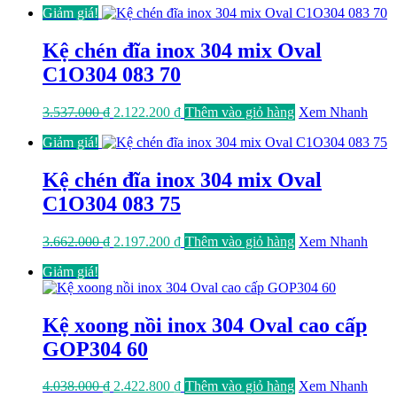
Giảm giá!
là:
tại
3.412.000 ₫.
là:
2.047.200 ₫.
Kệ chén đĩa inox 304 mix Oval
C1O304 083 70
Giá
Giá
3.537.000
₫
2.122.200
₫
Thêm vào giỏ hàng
Xem Nhanh
gốc
hiện
Giảm giá!
là:
tại
3.537.000 ₫.
là:
2.122.200 ₫.
Kệ chén đĩa inox 304 mix Oval
C1O304 083 75
Giá
Giá
3.662.000
₫
2.197.200
₫
Thêm vào giỏ hàng
Xem Nhanh
gốc
hiện
Giảm giá!
là:
tại
3.662.000 ₫.
là:
2.197.200 ₫.
Kệ xoong nồi inox 304 Oval cao cấp
GOP304 60
Giá
Giá
4.038.000
₫
2.422.800
₫
Thêm vào giỏ hàng
Xem Nhanh