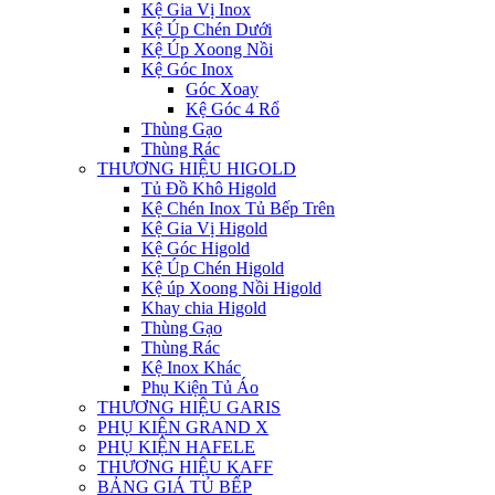
Kệ Gia Vị Inox
Kệ Úp Chén Dưới
Kệ Úp Xoong Nồi
Kệ Góc Inox
Góc Xoay
Kệ Góc 4 Rổ
Thùng Gạo
Thùng Rác
THƯƠNG HIỆU HIGOLD
Tủ Đồ Khô Higold
Kệ Chén Inox Tủ Bếp Trên
Kệ Gia Vị Higold
Kệ Góc Higold
Kệ Úp Chén Higold
Kệ úp Xoong Nồi Higold
Khay chia Higold
Thùng Gạo
Thùng Rác
Kệ Inox Khác
Phụ Kiện Tủ Áo
THƯƠNG HIỆU GARIS
PHỤ KIỆN GRAND X
PHỤ KIỆN HAFELE
THƯƠNG HIỆU KAFF
BẢNG GIÁ TỦ BẾP