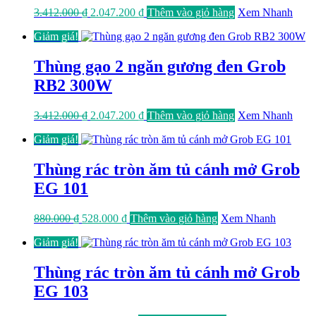
Giá
Giá
3.412.000
₫
2.047.200
₫
Thêm vào giỏ hàng
Xem Nhanh
gốc
hiện
Giảm giá!
là:
tại
3.412.000 ₫.
là:
2.047.200 ₫.
Thùng gạo 2 ngăn gương đen Grob
RB2 300W
Giá
Giá
3.412.000
₫
2.047.200
₫
Thêm vào giỏ hàng
Xem Nhanh
gốc
hiện
Giảm giá!
là:
tại
3.412.000 ₫.
là:
2.047.200 ₫.
Thùng rác tròn ăm tủ cánh mở Grob
EG 101
Giá
Giá
880.000
₫
528.000
₫
Thêm vào giỏ hàng
Xem Nhanh
gốc
hiện
Giảm giá!
là:
tại
880.000 ₫.
là:
528.000 ₫.
Thùng rác tròn ăm tủ cánh mở Grob
EG 103