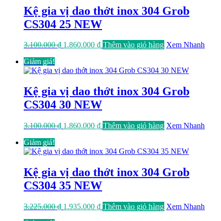
Kệ gia vị dao thớt inox 304 Grob
CS304 25 NEW
Giá
Giá
3.100.000
₫
1.860.000
₫
Thêm vào giỏ hàng
Xem Nhanh
gốc
hiện
Giảm giá!
là:
tại
3.100.000 ₫.
là:
1.860.000 ₫.
Kệ gia vị dao thớt inox 304 Grob
CS304 30 NEW
Giá
Giá
3.100.000
₫
1.860.000
₫
Thêm vào giỏ hàng
Xem Nhanh
gốc
hiện
Giảm giá!
là:
tại
3.100.000 ₫.
là:
1.860.000 ₫.
Kệ gia vị dao thớt inox 304 Grob
CS304 35 NEW
Giá
Giá
3.225.000
₫
1.935.000
₫
Thêm vào giỏ hàng
Xem Nhanh
gốc
hiện