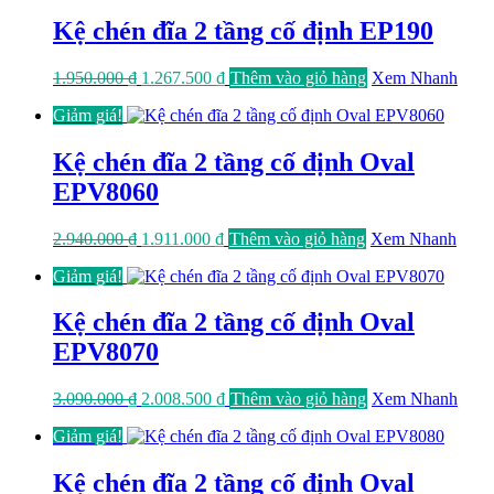
2.440.000 ₫.
là:
1.586.000 ₫.
Kệ chén đĩa 2 tầng cố định EP190
Giá
Giá
1.950.000
₫
1.267.500
₫
Thêm vào giỏ hàng
Xem Nhanh
gốc
hiện
Giảm giá!
là:
tại
1.950.000 ₫.
là:
1.267.500 ₫.
Kệ chén đĩa 2 tầng cố định Oval
EPV8060
Giá
Giá
2.940.000
₫
1.911.000
₫
Thêm vào giỏ hàng
Xem Nhanh
gốc
hiện
Giảm giá!
là:
tại
2.940.000 ₫.
là:
1.911.000 ₫.
Kệ chén đĩa 2 tầng cố định Oval
EPV8070
Giá
Giá
3.090.000
₫
2.008.500
₫
Thêm vào giỏ hàng
Xem Nhanh
gốc
hiện
Giảm giá!
là:
tại
3.090.000 ₫.
là:
2.008.500 ₫.
Kệ chén đĩa 2 tầng cố định Oval