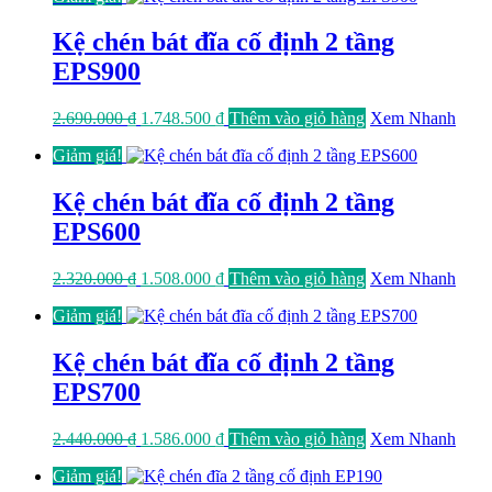
2.570.000 ₫.
là:
1.670.500 ₫.
Kệ chén bát đĩa cố định 2 tầng
EPS900
Giá
Giá
2.690.000
₫
1.748.500
₫
Thêm vào giỏ hàng
Xem Nhanh
gốc
hiện
Giảm giá!
là:
tại
2.690.000 ₫.
là:
1.748.500 ₫.
Kệ chén bát đĩa cố định 2 tầng
EPS600
Giá
Giá
2.320.000
₫
1.508.000
₫
Thêm vào giỏ hàng
Xem Nhanh
gốc
hiện
Giảm giá!
là:
tại
2.320.000 ₫.
là:
1.508.000 ₫.
Kệ chén bát đĩa cố định 2 tầng
EPS700
Giá
Giá
2.440.000
₫
1.586.000
₫
Thêm vào giỏ hàng
Xem Nhanh
gốc
hiện
Giảm giá!
là:
tại