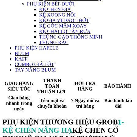
PHỤ KIỆN BẾP DƯỚI
KỆ CHÉN ĐĨA
KỆ XOONG NỒI
KỆ GIA VỊ DAO THỚT
KỆ GÓC MÂM XOAY
KỆ CHAI LỌ TẨY RỬA
THÙNG GẠO THÔNG MINH
THÙNG RÁC
PHỤ KIỆN HAFELE
BLUM
KAFF
COMBO GIÁ TỐT
TAY NÂNG BLUM
THANH
GIAO HÀNG
ĐỔI TRẢ
TOÁN
BẢO HÀNH
SIÊU TỐC
HÀNG
THUẬN LỢI
Giao hàng
Tiền mặt và
7 Ngày đổi và
Bảo hành lâu
nhanh trong
chuyển khoản
trả hàng
dài
ngày
PHỤ KIỆN THƯƠNG HIỆU GROB
1-
KỆ CHÉN NÂNG HẠ
KỆ CHÉN CỐ