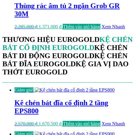
1.530.000 ₫.
Thùng rác âm tủ 2 ngăn Grob GR
30M
Giá
Giá
2.285.000
₫
1.371.000
₫
Thêm vào giỏ hàng
Xem Nhanh
gốc
hiện
là:
tại
THƯƠNG HIỆU EUROGOLD
KỆ CHÉN
2.285.000 ₫.
là:
BÁT CỐ ĐỊNH EUROGOLD
KỆ CHÉN
1.371.000 ₫.
BÁT DI ĐỘNG EUROGOLD
KỆ CHÉN
BÁT ĐĨA EUROGOLD
KỆ GIA VỊ DAO
THỚT EUROGOLD
Giảm giá!
Kệ chén bát đĩa cố định 2 tầng
EPS800
Giá
Giá
2.570.000
₫
1.670.500
₫
Thêm vào giỏ hàng
Xem Nhanh
gốc
hiện
Giảm giá!
là:
tại