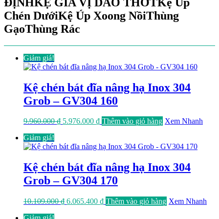
ĐỊNH
KỆ GIA VỊ DAO THỚT
Kệ Úp
Chén Dưới
Kệ Úp Xoong Nồi
Thùng
Gạo
Thùng Rác
Giảm giá!
Kệ chén bát đĩa nâng hạ Inox 304
Grob – GV304 160
Giá
Giá
9.960.000
₫
5.976.000
₫
Thêm vào giỏ hàng
Xem Nhanh
gốc
hiện
Giảm giá!
là:
tại
9.960.000 ₫.
là:
5.976.000 ₫.
Kệ chén bát đĩa nâng hạ Inox 304
Grob – GV304 170
Giá
Giá
10.109.000
₫
6.065.400
₫
Thêm vào giỏ hàng
Xem Nhanh
gốc
hiện
Giảm giá!
là:
tại