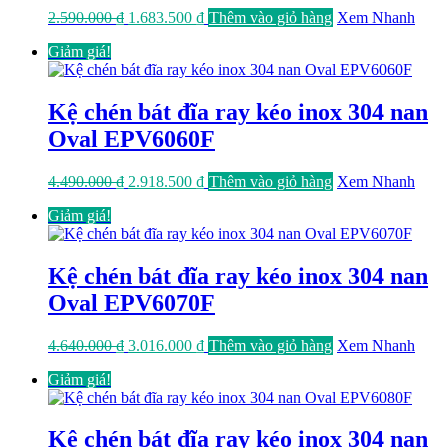
Giá
Giá
2.590.000
₫
1.683.500
₫
Thêm vào giỏ hàng
Xem Nhanh
gốc
hiện
Giảm giá!
là:
tại
2.590.000 ₫.
là:
1.683.500 ₫.
Kệ chén bát đĩa ray kéo inox 304 nan
Oval EPV6060F
Giá
Giá
4.490.000
₫
2.918.500
₫
Thêm vào giỏ hàng
Xem Nhanh
gốc
hiện
Giảm giá!
là:
tại
4.490.000 ₫.
là:
2.918.500 ₫.
Kệ chén bát đĩa ray kéo inox 304 nan
Oval EPV6070F
Giá
Giá
4.640.000
₫
3.016.000
₫
Thêm vào giỏ hàng
Xem Nhanh
gốc
hiện
Giảm giá!
là:
tại
4.640.000 ₫.
là:
3.016.000 ₫.
Kệ chén bát đĩa ray kéo inox 304 nan