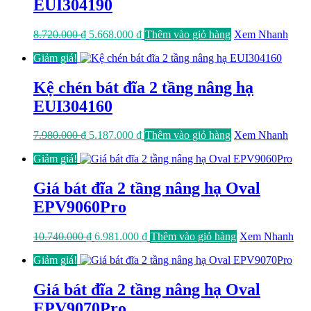
EUI304190
Giá
Giá
8.720.000
₫
5.668.000
₫
Thêm vào giỏ hàng
Xem Nhanh
gốc
hiện
Giảm giá!
là:
tại
8.720.000 ₫.
là:
5.668.000 ₫.
Kệ chén bát đĩa 2 tầng nâng hạ
EUI304160
Giá
Giá
7.980.000
₫
5.187.000
₫
Thêm vào giỏ hàng
Xem Nhanh
gốc
hiện
Giảm giá!
là:
tại
7.980.000 ₫.
là:
5.187.000 ₫.
Giá bát đĩa 2 tầng nâng hạ Oval
EPV9060Pro
Giá
Giá
10.740.000
₫
6.981.000
₫
Thêm vào giỏ hàng
Xem Nhanh
gốc
hiện
Giảm giá!
là:
tại
10.740.000 ₫.
là:
6.981.000 ₫.
Giá bát đĩa 2 tầng nâng hạ Oval
EPV9070Pro