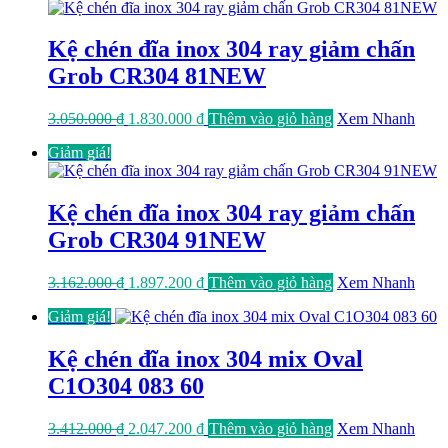
3.012.000 ₫.
là:
1.807.200 ₫.
Kệ chén đĩa inox 304 ray giảm chấn
Grob CR304 81NEW
Giá
Giá
3.050.000
₫
1.830.000
₫
Thêm vào giỏ hàng
Xem Nhanh
gốc
hiện
Giảm giá!
là:
tại
3.050.000 ₫.
là:
1.830.000 ₫.
Kệ chén đĩa inox 304 ray giảm chấn
Grob CR304 91NEW
Giá
Giá
3.162.000
₫
1.897.200
₫
Thêm vào giỏ hàng
Xem Nhanh
gốc
hiện
Giảm giá!
là:
tại
3.162.000 ₫.
là:
1.897.200 ₫.
Kệ chén đĩa inox 304 mix Oval
C1O304 083 60
Giá
Giá
3.412.000
₫
2.047.200
₫
Thêm vào giỏ hàng
Xem Nhanh
gốc
hiện