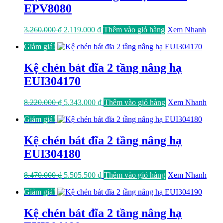
EPV8080
Giá
Giá
3.260.000
₫
2.119.000
₫
Thêm vào giỏ hàng
Xem Nhanh
gốc
hiện
Giảm giá!
là:
tại
3.260.000 ₫.
là:
2.119.000 ₫.
Kệ chén bát đĩa 2 tầng nâng hạ
EUI304170
Giá
Giá
8.220.000
₫
5.343.000
₫
Thêm vào giỏ hàng
Xem Nhanh
gốc
hiện
Giảm giá!
là:
tại
8.220.000 ₫.
là:
5.343.000 ₫.
Kệ chén bát đĩa 2 tầng nâng hạ
EUI304180
Giá
Giá
8.470.000
₫
5.505.500
₫
Thêm vào giỏ hàng
Xem Nhanh
gốc
hiện
Giảm giá!
là:
tại
8.470.000 ₫.
là:
5.505.500 ₫.
Kệ chén bát đĩa 2 tầng nâng hạ