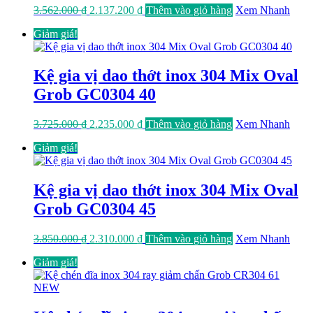
Giá
Giá
3.562.000
₫
2.137.200
₫
Thêm vào giỏ hàng
Xem Nhanh
gốc
hiện
Giảm giá!
là:
tại
3.562.000 ₫.
là:
2.137.200 ₫.
Kệ gia vị dao thớt inox 304 Mix Oval
Grob GC0304 40
Giá
Giá
3.725.000
₫
2.235.000
₫
Thêm vào giỏ hàng
Xem Nhanh
gốc
hiện
Giảm giá!
là:
tại
3.725.000 ₫.
là:
2.235.000 ₫.
Kệ gia vị dao thớt inox 304 Mix Oval
Grob GC0304 45
Giá
Giá
3.850.000
₫
2.310.000
₫
Thêm vào giỏ hàng
Xem Nhanh
gốc
hiện
Giảm giá!
là:
tại
3.850.000 ₫.
là:
2.310.000 ₫.