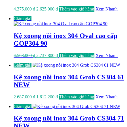
Giá
Giá
4.375.000
₫
2.625.000
₫
Thêm vào giỏ hàng
Xem Nhanh
gốc
hiện
Giảm giá!
là:
tại
4.375.000 ₫.
là:
2.625.000 ₫.
Kệ xoong nồi inox 304 Oval cao cấp
GOP304 90
Giá
Giá
4.563.000
₫
2.737.800
₫
Thêm vào giỏ hàng
Xem Nhanh
gốc
hiện
Giảm giá!
là:
tại
4.563.000 ₫.
là:
2.737.800 ₫.
Kệ xoong nồi inox 304 Grob CS304 61
NEW
Giá
Giá
2.687.000
₫
1.612.200
₫
Thêm vào giỏ hàng
Xem Nhanh
gốc
hiện
Giảm giá!
là:
tại
2.687.000 ₫.
là:
1.612.200 ₫.
Kệ xoong nồi inox 304 Grob CS304 71
NEW