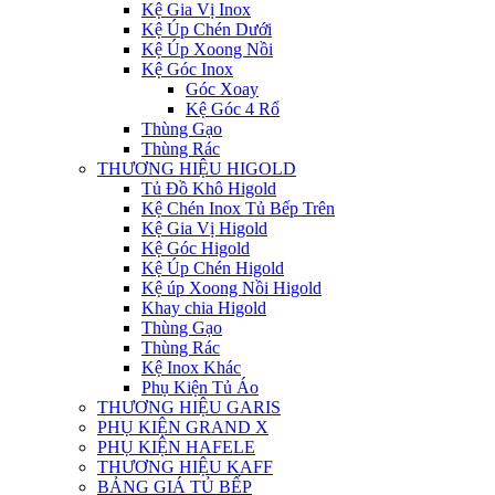
Kệ Gia Vị Inox
Kệ Úp Chén Dưới
Kệ Úp Xoong Nồi
Kệ Góc Inox
Góc Xoay
Kệ Góc 4 Rổ
Thùng Gạo
Thùng Rác
THƯƠNG HIỆU HIGOLD
Tủ Đồ Khô Higold
Kệ Chén Inox Tủ Bếp Trên
Kệ Gia Vị Higold
Kệ Góc Higold
Kệ Úp Chén Higold
Kệ úp Xoong Nồi Higold
Khay chia Higold
Thùng Gạo
Thùng Rác
Kệ Inox Khác
Phụ Kiện Tủ Áo
THƯƠNG HIỆU GARIS
PHỤ KIỆN GRAND X
PHỤ KIỆN HAFELE
THƯƠNG HIỆU KAFF
BẢNG GIÁ TỦ BẾP