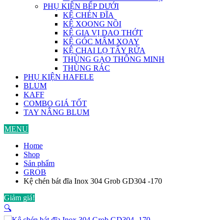
PHỤ KIỆN BẾP DƯỚI
KỆ CHÉN ĐĨA
KỆ XOONG NỒI
KỆ GIA VỊ DAO THỚT
KỆ GÓC MÂM XOAY
KỆ CHAI LỌ TẨY RỬA
THÙNG GẠO THÔNG MINH
THÙNG RÁC
PHỤ KIỆN HAFELE
BLUM
KAFF
COMBO GIÁ TỐT
TAY NÂNG BLUM
MENU
Home
Shop
Sản phẩm
GROB
Kệ chén bát đĩa Inox 304 Grob GD304 -170
Giảm giá!
🔍