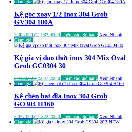
Giảm giá!
Kệ góc xoay 1/2 Inox 304 Grob
GV304 180A
Giá
Giá
3.305.000
₫
1.983.000
₫
Thêm vào giỏ hàng
Xem Nhanh
gốc
hiện
Giảm giá!
là:
tại
3.305.000 ₫.
là:
1.983.000 ₫.
Kệ gia vị dao thớt inox 304 Mix Oval
Grob GC0304 30
Giá
Giá
3.412.000
₫
2.047.200
₫
Thêm vào giỏ hàng
Xem Nhanh
gốc
hiện
Giảm giá!
là:
tại
3.412.000 ₫.
là:
Kệ chén bát đĩa Inox 304 Grob
2.047.200 ₫.
GO304 H160
Giá
Giá
3.037.000
₫
1.822.200
₫
Thêm vào giỏ hàng
Xem Nhanh
gốc
hiện
Giảm giá!
là:
tại