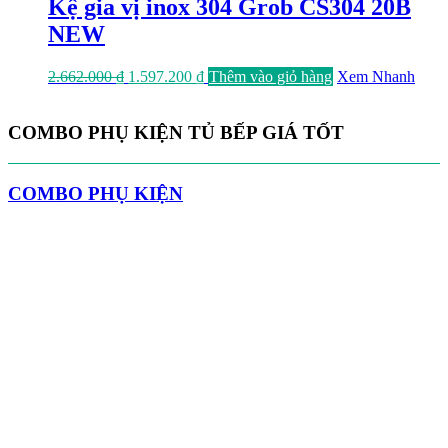
3.037.000 ₫.
là:
Kệ gia vị inox 304 Grob CS304 20B
1.822.200 ₫.
NEW
Giá
Giá
2.662.000
₫
1.597.200
₫
Thêm vào giỏ hàng
Xem Nhanh
gốc
hiện
là:
tại
2.662.000 ₫.
là:
COMBO PHỤ KIỆN TỦ BẾP GIÁ TỐT
1.597.200 ₫.
COMBO PHỤ KIỆN