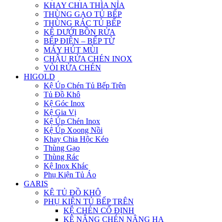
KHAY CHIA THÌA NỈA
THÙNG GẠO TỦ BẾP
THÙNG RÁC TỦ BẾP
KỆ DƯỚI BỒN RỬA
BẾP ĐIỆN – BẾP TỪ
MÁY HÚT MÙI
CHẬU RỬA CHÉN INOX
VÒI RỬA CHÉN
HIGOLD
Kệ Úp Chén Tủ Bếp Trên
Tủ Đồ Khô
Kệ Góc Inox
Kệ Gia Vị
Kệ Úp Chén Inox
Kệ Úp Xoong Nồi
Khay Chia Hộc Kéo
Thùng Gạo
Thùng Rác
Kệ Inox Khác
Phụ Kiện Tủ Áo
GARIS
KỆ TỦ ĐỒ KHÔ
PHỤ KIỆN TỦ BẾP TRÊN
KỆ CHÉN CỐ ĐỊNH
KỆ NÂNG CHÉN NÂNG HẠ