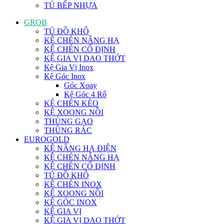
TỦ BẾP NHỰA
GROB
TỦ ĐỒ KHÔ
KỆ CHÉN NÂNG HẠ
KỆ CHÉN CỐ ĐỊNH
KỆ GIA VỊ DAO THỚT
Kệ Gia Vị Inox
Kệ Góc Inox
Góc Xoay
Kệ Góc 4 Rổ
KỆ CHÉN KÉO
KỆ XOONG NỒI
THÙNG GẠO
THÙNG RÁC
EUROGOLD
KỆ NÂNG HẠ ĐIỆN
KỆ CHÉN NÂNG HẠ
KỆ CHÉN CỐ ĐỊNH
TỦ ĐỒ KHÔ
KỆ CHÉN INOX
KỆ XOONG NỒI
KỆ GÓC INOX
KỆ GIA VỊ
KỆ GIA VỊ DAO THỚT