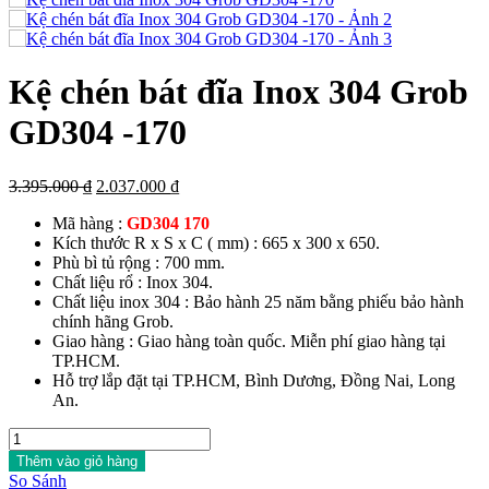
Kệ chén bát đĩa Inox 304 Grob
GD304 -170
Giá
Giá
3.395.000
₫
2.037.000
₫
gốc
hiện
Mã hàng :
GD304 170
là:
tại
Kích thước R x S x C ( mm) : 665 x 300 x 650.
3.395.000 ₫.
là:
Phù bì tủ rộng : 700 mm.
2.037.000 ₫.
Chất liệu rổ : Inox 304.
Chất liệu inox 304 : Bảo hành 25 năm bằng phiếu bảo hành
chính hãng Grob.
Giao hàng : Giao hàng toàn quốc. Miễn phí giao hàng tại
TP.HCM.
Hỗ trợ lắp đặt tại TP.HCM, Bình Dương, Đồng Nai, Long
An.
Kệ
chén
Thêm vào giỏ hàng
bát
So Sánh