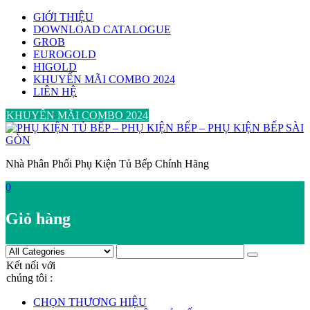
Skip
GIỚI THIỆU
to
DOWNLOAD CATALOGUE
content
GROB
EUROGOLD
HIGOLD
KHUYẾN MÃI COMBO 2024
LIÊN HỆ
KHUYẾN MÃI COMBO 2024
Nhà Phân Phối Phụ Kiện Tủ Bếp Chính Hãng
0
Giỏ hàng
Kết nối với
chúng tôi :
CHỌN THƯƠNG HIỆU