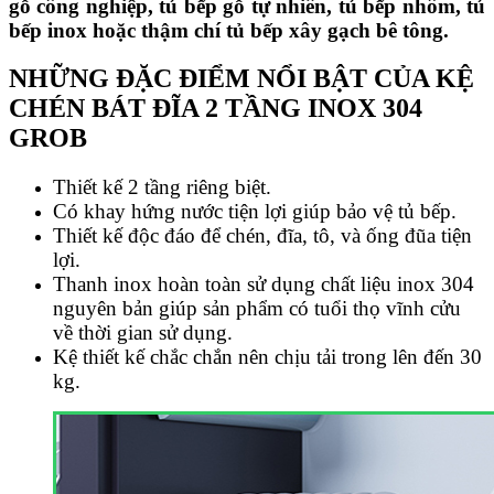
gỗ công nghiệp, tủ bếp gỗ tự nhiên, tủ bếp nhôm, tủ
bếp inox hoặc thậm chí tủ bếp xây gạch bê tông.
NHỮNG ĐẶC ĐIỂM NỔI BẬT CỦA KỆ
CHÉN BÁT ĐĨA 2 TẦNG INOX 304
GROB
Thiết kế 2 tầng riêng biệt.
Có khay hứng nước tiện lợi giúp bảo vệ tủ bếp.
Thiết kế độc đáo để chén, đĩa, tô, và ống đũa tiện
lợi.
Thanh inox hoàn toàn sử dụng chất liệu inox 304
nguyên bản giúp sản phẩm có tuổi thọ vĩnh cửu
về thời gian sử dụng.
Kệ thiết kế chắc chắn nên chịu tải trong lên đến 30
kg.