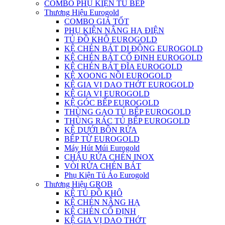
COMBO PHỤ KIỆN TỦ BẾP
Thương Hiệu Eurogold
COMBO GIÁ TỐT
PHỤ KIỆN NÂNG HẠ ĐIỆN
TỦ ĐỒ KHÔ EUROGOLD
KỆ CHÉN BÁT DI ĐỘNG EUROGOLD
KỆ CHÉN BÁT CỐ ĐỊNH EUROGOLD
KỆ CHÉN BÁT ĐĨA EUROGOLD
KỆ XOONG NỒI EUROGOLD
KỆ GIA VỊ DAO THỚT EUROGOLD
KỆ GIA VỊ EUROGOLD
KỆ GÓC BẾP EUROGOLD
THÙNG GẠO TỦ BẾP EUROGOLD
THÙNG RÁC TỦ BẾP EUROGOLD
KỆ DƯỚI BỒN RỬA
BẾP TỪ EUROGOLD
Máy Hút Múi Eurogold
CHẬU RỬA CHÉN INOX
VÒI RỬA CHÉN BÁT
Phụ Kiện Tủ Áo Eurogold
Thương Hiệu GROB
KỆ TỦ ĐỒ KHÔ
KỆ CHÉN NÂNG HẠ
KỆ CHÉN CỐ ĐỊNH
KỆ GIA VỊ DAO THỚT