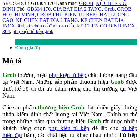
đĩa
SKU:
GROB GD304 170
Danh mục:
GROB
,
KỆ CHÉN CỐ
Inox
ĐỊNH
Thẻ:
GD304 170
,
GIA BAT DIA 2 TANG
,
Grob
,
GROB
304
HỒ CHÍ MINH
,
GROB PHU KIEN TU BEP CHAT LUONG
Grob
CAO
,
KE CHEN BAT DIA 2 TANG
,
KE CHEN BAT DIA
GD304
INOX 304
,
kệ chén cố định cao cấp
,
KE CHEN CO DINH INOX
-170
304
,
phụ kiện tủ bêp grob
số
lượng
Mô tả
Đánh giá (0)
Mô tả
Grob
thương hiệu
phụ kiện tủ bếp
chất lượng hàng đầu
tại Việt Nam. Những sản phẩm thương hiệu
Grob
được
thiết kế bố trí tối ưu dành riêng cho thị trường tại Việt
Nam.
Các sản phẩm
thương hiệu Grob
đạt nhiều giấy chứng
nhận kiểm định chất lượng tại Việt Nam. Chính vì thế
trong những năm qua thương hiệu
Grob
rất được nhiều
khách hàng chọn
phụ kiện tủ bếp
để lắp cho
tủ bếp
hiện đại
bằng các chất liệu tủ khác nhau như :
Tủ bếp