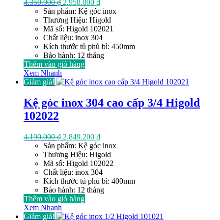
Giá
Giá
4.350.000
₫
2.958.000
₫
gốc
hiện
Sản phẩm: Kệ góc inox
là:
tại
Thương Hiệu: Higold
4.350.000 ₫.
là:
Mã số: Higold 102021
2.958.000 ₫.
Chất liệu: inox 304
Kích thước tủ phủ bì: 450mm
Bảo hành: 12 tháng
Thêm vào giỏ hàng
Xem Nhanh
Giảm giá!
Kệ góc inox 304 cao cấp 3/4 Higold
102022
Giá
Giá
4.190.000
₫
2.849.200
₫
gốc
hiện
Sản phẩm: Kệ góc inox
là:
tại
Thương Hiệu: Higold
4.190.000 ₫.
là:
Mã số: Higold 102022
2.849.200 ₫.
Chất liệu: inox 304
Kích thước tủ phủ bì: 400mm
Bảo hành: 12 tháng
Thêm vào giỏ hàng
Xem Nhanh
Giảm giá!