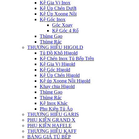
Kệ Gia Vị Inox
Kệ Úp Chén Dưới
Kệ Úp Xoong Nồi
Kệ Góc Inox
Góc Xoay
Kệ Góc 4 Rổ
Thùng Gạo
Thùng Rác
THƯƠNG HIỆU HIGOLD
Tủ Đồ Khô Higold
Kệ Chén Inox Tủ Bếp Trên
Kệ Gia Vị Higold
Kệ Góc Higold
Kệ Úp Chén Higold
Kệ úp Xoong Nồi Higold
Khay chia Higold
Thùng Gạo
Thùng Rác
Kệ Inox Khác
Phụ Kiện Tủ Áo
THƯƠNG HIỆU GARIS
PHỤ KIỆN GRAND X
PHỤ KIỆN HAFELE
THƯƠNG HIỆU KAFF
BẢNG GIÁ TỦ BẾP