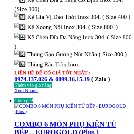
17.000.000 ₫.
là:
8.537.000 ₫.
(Size 800)
Kệ Gia Vị Dao Thớt Inox 304. ( Size 400 )
Kệ Xoong Nồi Inox 304. ( Size 800 )
Kệ Chén Đĩa Đa Năng Inox 304. ( Size 800
)
Thùng Gạo Gương Nút Nhấn ( Size 300 )
Thùng Rác Tròn Inox.
LIÊN HỆ ĐỂ CÓ GIÁ TỐT NHẤT :
0974.137.026 & 0899.16.15.19
( Zalo )
Thêm vào giỏ hàng
Xem Nhanh
Giảm giá!
COMBO 6 MÓN PHỤ KIỆN TỦ
BẾP – EUROGOLD (Plus )