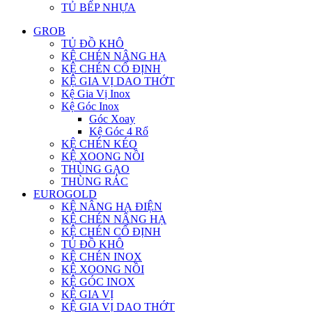
TỦ BẾP NHỰA
GROB
TỦ ĐỒ KHÔ
KỆ CHÉN NÂNG HẠ
KỆ CHÉN CỐ ĐỊNH
KỆ GIA VỊ DAO THỚT
Kệ Gia Vị Inox
Kệ Góc Inox
Góc Xoay
Kệ Góc 4 Rổ
KỆ CHÉN KÉO
KỆ XOONG NỒI
THÙNG GẠO
THÙNG RÁC
EUROGOLD
KỆ NÂNG HẠ ĐIỆN
KỆ CHÉN NÂNG HẠ
KỆ CHÉN CỐ ĐỊNH
TỦ ĐỒ KHÔ
KỆ CHÉN INOX
KỆ XOONG NỒI
KỆ GÓC INOX
KỆ GIA VỊ
KỆ GIA VỊ DAO THỚT