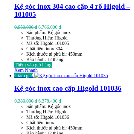
Kệ góc inox 304 cao cấp 4 rổ Higold –
101005
Giá
Giá
9.950.000
₫
6.766.000
₫
gốc
hiện
Sản phẩm: Kệ góc inox
là:
tại
Thương Hiệu: Higold
9.950.000 ₫.
là:
Mã số: Higold 101005
6.766.000 ₫.
Chất liệu: inox 304
Kích thước tủ phủ bì: 450mm
Bảo hành: 12 tháng
Thêm vào giỏ hàng
Xem Nhanh
Giảm giá!
Kệ góc inox cao cấp Higold 101036
Giá
Giá
9.380.000
₫
6.378.400
₫
gốc
hiện
Sản phẩm: Kệ góc inox
là:
tại
Thương Hiệu: Higold
9.380.000 ₫.
là:
Mã số: Higold 101036
6.378.400 ₫.
Chất liệu: inox
Kích thước tủ phủ bì: 450mm
Bảo hành: 12 tháng