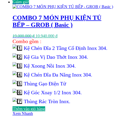
Giảm giá!
COMBO 7 MÓN PHỤ KIỆN TỦ
BẾP – GROB ( Basic )
Giá
Giá
19.000.000
₫
10.940.000
₫
gốc
hiện
Combo gồm :
là:
tại
Kệ Chén Đĩa 2 Tầng Cố Định Inox 304.
19.000.000 ₫.
là:
10.940.000 ₫.
Kệ Gia Vị Dao Thớt Inox 304.
Kệ Xoong Nồi Inox 304.
Kệ Chén Đĩa Đa Năng Inox 304.
Thùng Gạo Điện Tử
Kệ Góc Xoay 1/2 Inox 304.
Thùng Rác Tròn Inox.
Thêm vào giỏ hàng
Xem Nhanh