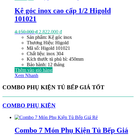
Kệ góc inox cao cấp 1/2 Higold
101021
Giá
Giá
4.150.000
₫
2.822.000
₫
gốc
hiện
Sản phẩm: Kệ góc inox
là:
tại
Thương Hiệu: Higold
4.150.000 ₫.
là:
Mã số: Higold 101021
2.822.000 ₫.
Chất liệu: inox 304
Kích thước tủ phủ bì: 450mm
Bảo hành: 12 tháng
Thêm vào giỏ hàng
Xem Nhanh
COMBO PHỤ KIỆN TỦ BẾP GIÁ TỐT
COMBO PHỤ KIỆN
Combo 7 Món Phụ Kiện Tủ Bếp Giá