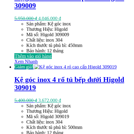
309009
Giá
Giá
5.950.000
₫
4.046.000
₫
gốc
hiện
Sản phẩm: Kệ góc inox
là:
tại
Thương Hiệu: Higold
5.950.000 ₫.
là:
Mã số: Higold 309009
4.046.000 ₫.
Chất liệu: inox 304
Kích thước tủ phủ bì: 450mm
Bảo hành: 12 tháng
Thêm vào giỏ hàng
Xem Nhanh
Giảm giá!
Kệ góc inox 4 rổ tủ bếp dưới Higold
309019
Giá
Giá
5.400.000
₫
3.672.000
₫
gốc
hiện
Sản phẩm: Kệ góc inox
là:
tại
Thương Hiệu: Higold
5.400.000 ₫.
là:
Mã số: Higold 309019
3.672.000 ₫.
Chất liệu: inox 304
Kích thước tủ phủ bì: 500mm
Bảo hành: 12 tháng