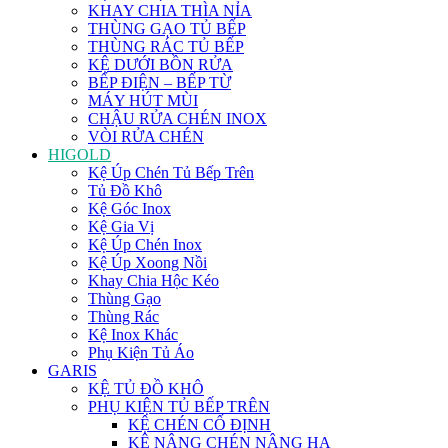
KHAY CHIA THÌA NỈA
THÙNG GẠO TỦ BẾP
THÙNG RÁC TỦ BẾP
KỆ DƯỚI BỒN RỬA
BẾP ĐIỆN – BẾP TỪ
MÁY HÚT MÙI
CHẬU RỬA CHÉN INOX
VÒI RỬA CHÉN
HIGOLD
Kệ Úp Chén Tủ Bếp Trên
Tủ Đồ Khô
Kệ Góc Inox
Kệ Gia Vị
Kệ Úp Chén Inox
Kệ Úp Xoong Nồi
Khay Chia Hộc Kéo
Thùng Gạo
Thùng Rác
Kệ Inox Khác
Phụ Kiện Tủ Áo
GARIS
KỆ TỦ ĐỒ KHÔ
PHỤ KIỆN TỦ BẾP TRÊN
KỆ CHÉN CỐ ĐỊNH
KỆ NÂNG CHÉN NÂNG HẠ