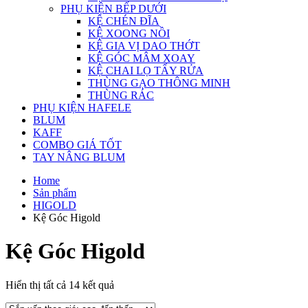
PHỤ KIỆN BẾP DƯỚI
KỆ CHÉN ĐĨA
KỆ XOONG NỒI
KỆ GIA VỊ DAO THỚT
KỆ GÓC MÂM XOAY
KỆ CHAI LỌ TẨY RỬA
THÙNG GẠO THÔNG MINH
THÙNG RÁC
PHỤ KIỆN HAFELE
BLUM
KAFF
COMBO GIÁ TỐT
TAY NÂNG BLUM
Home
Sản phẩm
HIGOLD
Kệ Góc Higold
Kệ Góc Higold
Đã
Hiển thị tất cả 14 kết quả
sắp