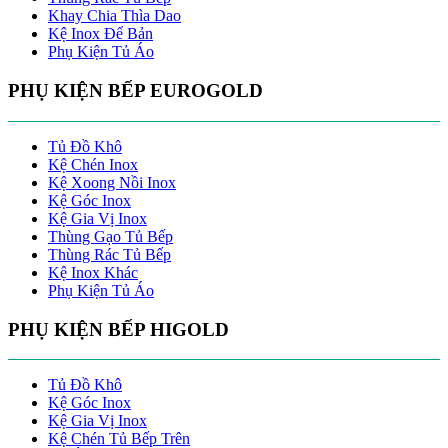
Khay Chia Thìa Dao
Kệ Inox Để Bản
Phụ Kiện Tủ Áo
PHỤ KIỆN BẾP EUROGOLD
Tủ Đồ Khô
Kệ Chén Inox
Kệ Xoong Nồi Inox
Kệ Góc Inox
Kệ Gia Vị Inox
Thùng Gạo Tủ Bếp
Thùng Rác Tủ Bếp
Kệ Inox Khác
Phụ Kiện Tủ Áo
PHỤ KIỆN BẾP HIGOLD
Tủ Đồ Khô
Kệ Góc Inox
Kệ Gia Vị Inox
Kệ Chén Tủ Bếp Trên