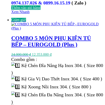
0974.137.026 & 0899.16.15.19
( Zalo )
Thêm vào giỏ hàng
Xem Nhanh
Giảm giá!
COMBO 5 MÓN PHỤ KIỆN TỦ
BẾP – EUROGOLD (Plus )
Giá
Giá
24.000.000
₫
12.353.000
₫
gốc
hiện
Combo gồm :
là:
tại
Kệ Chén Đĩa Nâng Hạ Inox 304. ( Size 800
24.000.000 ₫.
là:
12.353.000 ₫.
)
Kệ Gia Vị Dao Thớt Inox 304. ( Size 400 )
Kệ Xoong Nồi Inox 304. ( Size 800 )
Kệ Chén Đĩa Đa Năng Inox 304. ( Size 800
)