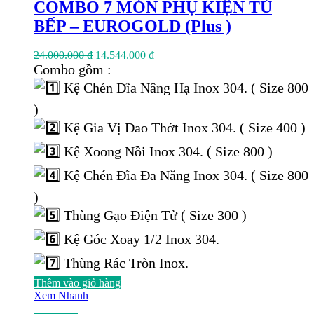
COMBO 7 MÓN PHỤ KIỆN TỦ
BẾP – EUROGOLD (Plus )
Giá
Giá
24.000.000
₫
14.544.000
₫
gốc
hiện
Combo gồm :
là:
tại
Kệ Chén Đĩa Nâng Hạ Inox 304. ( Size 800
24.000.000 ₫.
là:
14.544.000 ₫.
)
Kệ Gia Vị Dao Thớt Inox 304. ( Size 400 )
Kệ Xoong Nồi Inox 304. ( Size 800 )
Kệ Chén Đĩa Đa Năng Inox 304. ( Size 800
)
Thùng Gạo Điện Tử ( Size 300 )
Kệ Góc Xoay 1/2 Inox 304.
Thùng Rác Tròn Inox.
Thêm vào giỏ hàng
Xem Nhanh