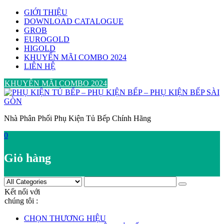
Skip
GIỚI THIỆU
to
DOWNLOAD CATALOGUE
content
GROB
EUROGOLD
HIGOLD
KHUYẾN MÃI COMBO 2024
LIÊN HỆ
KHUYẾN MÃI COMBO 2024
Nhà Phân Phối Phụ Kiện Tủ Bếp Chính Hãng
0
Giỏ hàng
Kết nối với
chúng tôi :
CHỌN THƯƠNG HIỆU