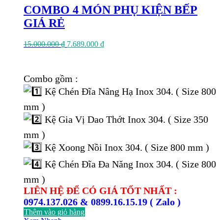
COMBO 4 MÓN PHỤ KIỆN BẾP
GIÁ RẺ
Giá
Giá
15.000.000
₫
7.689.000
₫
gốc
hiện
là:
tại
15.000.000 ₫.
là:
Combo gồm :
7.689.000 ₫.
Kệ Chén Đĩa Nâng Hạ Inox 304. ( Size 800
mm )
Kệ Gia Vị Dao Thớt Inox 304. ( Size 350
mm )
Kệ Xoong Nồi Inox 304. ( Size 800 mm )
Kệ Chén Đĩa Đa Năng Inox 304. ( Size 800
mm )
LIÊN HỆ ĐỂ CÓ GIÁ TỐT NHẤT :
0974.137.026 & 0899.16.15.19 ( Zalo )
Thêm vào giỏ hàng