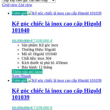
xếp
Grid view
List view
theo
giá:
Giảm giá!
cao
đến
Kệ góc chiếc lá inox cao cấp Higold
thấp
101040
Giá
Giá
10.350.000
₫
7.038.000
₫
gốc
hiện
Sản phẩm: Kệ góc inox
là:
tại
Thương Hiệu: Higold
10.350.000 ₫.
là:
Mã số: Higold 101040
7.038.000 ₫.
Chất liệu: inox 304
Kích thước tủ phủ bì: 450mm
Bảo hành: 12 tháng
Thêm vào giỏ hàng
Xem Nhanh
Giảm giá!
Kệ góc chiếc lá inox cao cấp Higold
101039
Giá
Giá
10.350.000
₫
7.038.000
₫