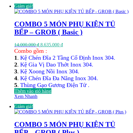
Giảm giá!
COMBO 5 MÓN PHỤ KIỆN TỦ
BẾP – GROB ( Basic )
Giá
Giá
14.000.000
₫
8.635.000
₫
gốc
hiện
Combo gồm :
là:
tại
1
.
Kệ Chén Đĩa 2 Tầng Cố Định Inox 304.
14.000.000 ₫.
là:
2
.
Kệ Gia Vị Dao Thớt Inox 304.
8.635.000 ₫.
3
.
Kệ Xoong Nồi Inox 304.
4
.
Kệ Chén Đĩa Đa Năng Inox 304.
5
.
Thùng Gạo Gương Điện Tử .
Thêm vào giỏ hàng
Xem Nhanh
Giảm giá!
COMBO 5 MÓN PHỤ KIỆN TỦ
BẾP – GROB ( Plus )