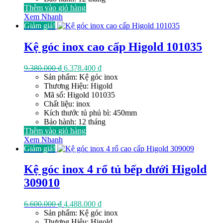
Thêm vào giỏ hàng
Xem Nhanh
Giảm giá!
Kệ góc inox cao cấp Higold 101035
Giá
Giá
9.380.000
₫
6.378.400
₫
gốc
hiện
Sản phẩm: Kệ góc inox
là:
tại
Thương Hiệu: Higold
9.380.000 ₫.
là:
Mã số: Higold 101035
6.378.400 ₫.
Chất liệu: inox
Kích thước tủ phủ bì: 450mm
Bảo hành: 12 tháng
Thêm vào giỏ hàng
Xem Nhanh
Giảm giá!
Kệ góc inox 4 rổ tủ bếp dưới Higold
309010
Giá
Giá
6.600.000
₫
4.488.000
₫
gốc
hiện
Sản phẩm: Kệ góc inox
là:
tại
Thương Hiệu: Higold