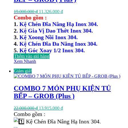
Giá
Giá
19.000.000
₫
11.326.000
₫
gốc
hiện
Combo gồm :
là:
tại
1
. Kệ Chén Đĩa Nâng Hạ Inox 304.
19.000.000 ₫.
là:
2
. Kệ Gia Vị Dao Thớt Inox 304.
11.326.000 ₫.
3
. Kệ Xoong Nồi Inox 304.
4
. Kệ Chén Đĩa Đa Năng Inox 304.
5
. Kệ Góc Xoay 1/2 Inox 304.
Thêm vào giỏ hàng
Xem Nhanh
Giảm giá!
COMBO 7 MÓN PHỤ KIỆN TỦ
BẾP – GROB (Plus )
Giá
Giá
22.000.000
₫
13.915.000
₫
gốc
hiện
Combo gồm :
là:
tại
Kệ Chén Đĩa Nâng Hạ Inox 304.
22.000.000 ₫.
là: