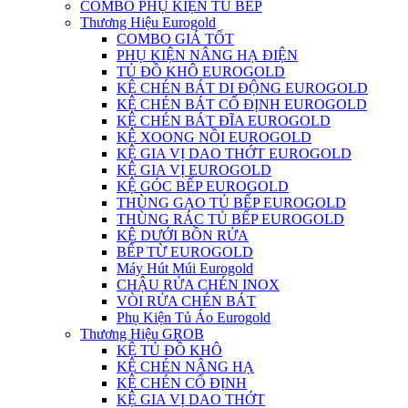
COMBO PHỤ KIỆN TỦ BẾP
Thương Hiệu Eurogold
COMBO GIÁ TỐT
PHỤ KIỆN NÂNG HẠ ĐIỆN
TỦ ĐỒ KHÔ EUROGOLD
KỆ CHÉN BÁT DI ĐỘNG EUROGOLD
KỆ CHÉN BÁT CỐ ĐỊNH EUROGOLD
KỆ CHÉN BÁT ĐĨA EUROGOLD
KỆ XOONG NỒI EUROGOLD
KỆ GIA VỊ DAO THỚT EUROGOLD
KỆ GIA VỊ EUROGOLD
KỆ GÓC BẾP EUROGOLD
THÙNG GẠO TỦ BẾP EUROGOLD
THÙNG RÁC TỦ BẾP EUROGOLD
KỆ DƯỚI BỒN RỬA
BẾP TỪ EUROGOLD
Máy Hút Múi Eurogold
CHẬU RỬA CHÉN INOX
VÒI RỬA CHÉN BÁT
Phụ Kiện Tủ Áo Eurogold
Thương Hiệu GROB
KỆ TỦ ĐỒ KHÔ
KỆ CHÉN NÂNG HẠ
KỆ CHÉN CỐ ĐỊNH
KỆ GIA VỊ DAO THỚT