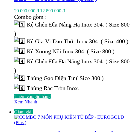
Giá
Giá
20.000.000
₫
12.899.000
₫
gốc
hiện
Combo gồm :
là:
tại
Kệ Chén Đĩa Nâng Hạ Inox 304. ( Size 800
20.000.000 ₫.
là:
12.899.000 ₫.
)
Kệ Gia Vị Dao Thớt Inox 304. ( Size 400 )
Kệ Xoong Nồi Inox 304. ( Size 800 )
Kệ Chén Đĩa Đa Năng Inox 304. ( Size 800
)
Thùng Gạo Điện Tử ( Size 300 )
Thùng Rác Tròn Inox.
Thêm vào giỏ hàng
Xem Nhanh
Giảm giá!