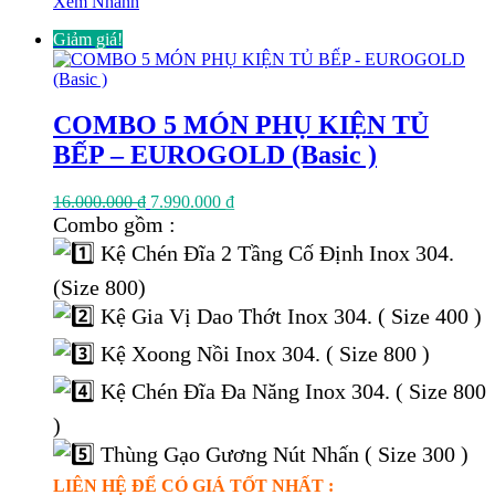
Xem Nhanh
Giảm giá!
COMBO 5 MÓN PHỤ KIỆN TỦ
BẾP – EUROGOLD (Basic )
Giá
Giá
16.000.000
₫
7.990.000
₫
gốc
hiện
Combo gồm :
là:
tại
Kệ Chén Đĩa 2 Tầng Cố Định Inox 304.
16.000.000 ₫.
là:
7.990.000 ₫.
(Size 800)
Kệ Gia Vị Dao Thớt Inox 304. ( Size 400 )
Kệ Xoong Nồi Inox 304. ( Size 800 )
Kệ Chén Đĩa Đa Năng Inox 304. ( Size 800
)
Thùng Gạo Gương Nút Nhấn ( Size 300 )
LIÊN HỆ ĐỂ CÓ GIÁ TỐT NHẤT :