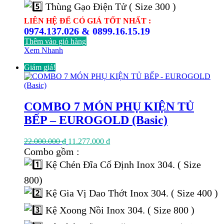
Thùng Gạo Điện Tử ( Size 300 )
LIÊN HỆ ĐỂ CÓ GIÁ TỐT NHẤT :
0974.137.026 & 0899.16.15.19
Thêm vào giỏ hàng
Xem Nhanh
Giảm giá!
COMBO 7 MÓN PHỤ KIỆN TỦ
BẾP – EUROGOLD (Basic)
Giá
Giá
22.000.000
₫
11.277.000
₫
gốc
hiện
Combo gồm :
là:
tại
Kệ Chén Đĩa Cố Định Inox 304. ( Size
22.000.000 ₫.
là:
11.277.000 ₫.
800)
Kệ Gia Vị Dao Thớt Inox 304. ( Size 400 )
Kệ Xoong Nồi Inox 304. ( Size 800 )