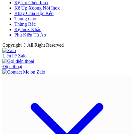
Kệ Úp Chén Inox
Kệ Úp Xoong Nồi Inox
Khay Chia Hộc Kéo
Thùng Gạo
Thùng Rác
Kệ Inox Khác
Phụ Kiện Tủ Áo
Copyright © All Right Reserved
Liên hệ Zalo
Điện thoại