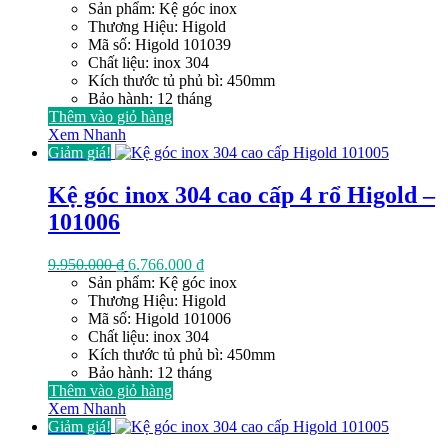
gốc
hiện
Sản phẩm: Kệ góc inox
là:
tại
Thương Hiệu: Higold
10.350.000 ₫.
là:
Mã số: Higold 101039
7.038.000 ₫.
Chất liệu: inox 304
Kích thước tủ phủ bì: 450mm
Bảo hành: 12 tháng
Thêm vào giỏ hàng
Xem Nhanh
Giảm giá!
Kệ góc inox 304 cao cấp 4 rổ Higold –
101006
Giá
Giá
9.950.000
₫
6.766.000
₫
gốc
hiện
Sản phẩm: Kệ góc inox
là:
tại
Thương Hiệu: Higold
9.950.000 ₫.
là:
Mã số: Higold 101006
6.766.000 ₫.
Chất liệu: inox 304
Kích thước tủ phủ bì: 450mm
Bảo hành: 12 tháng
Thêm vào giỏ hàng
Xem Nhanh
Giảm giá!