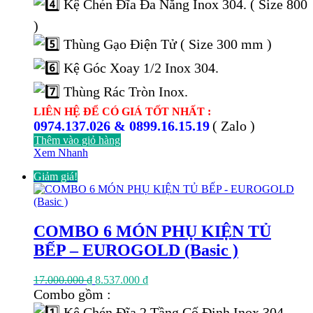
Kệ Chén Đĩa Đa Năng Inox 304. ( Size 800
)
Thùng Gạo Điện Tử ( Size 300 mm )
Kệ Góc Xoay 1/2 Inox 304.
Thùng Rác Tròn Inox.
LIÊN HỆ ĐỂ CÓ GIÁ TỐT NHẤT :
0974.137.026 & 0899.16.15.19
( Zalo )
Thêm vào giỏ hàng
Xem Nhanh
Giảm giá!
COMBO 6 MÓN PHỤ KIỆN TỦ
BẾP – EUROGOLD (Basic )
Giá
Giá
17.000.000
₫
8.537.000
₫
gốc
hiện
Combo gồm :
là:
tại
Kệ Chén Đĩa 2 Tầng Cố Định Inox 304.