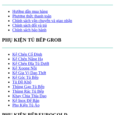
Hướng dẫn mua hàng
Phương thức thanh toán
Chính sách vận chuyển và giao nhận
Chính sách đổi và trả
Chính sách bảo hành
PHỤ KIỆN TỦ BẾP GROB
Kệ Chén Cố Định
Kệ Chén Nâng Hạ
Kệ Chén Đĩa Tủ Dưới
Kệ Xoong Nồi
Kệ Gia Vị Dao Thớt
Kệ Góc Tủ Bếp
Tủ Đồ Khô
Thùng Gạo Tủ Bếp
Thùng Rác Tủ Bếp
Khay Chia Thìa Dao
Kệ Inox Để Bản
Phụ Kiện Tủ Áo
PHỤ KIỆN BẾP EUROGOLD