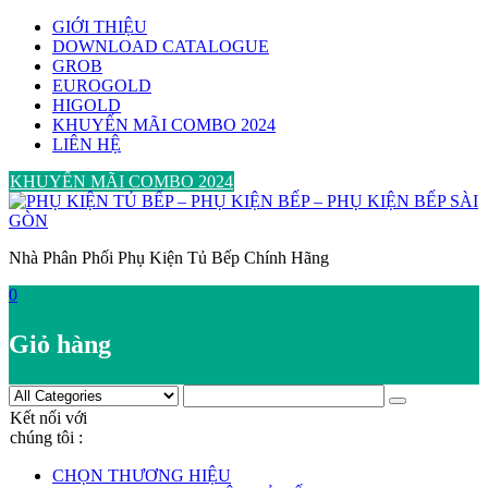
Skip
GIỚI THIỆU
to
DOWNLOAD CATALOGUE
content
GROB
EUROGOLD
HIGOLD
KHUYẾN MÃI COMBO 2024
LIÊN HỆ
KHUYẾN MÃI COMBO 2024
Nhà Phân Phối Phụ Kiện Tủ Bếp Chính Hãng
0
Giỏ hàng
Kết nối với
chúng tôi :
CHỌN THƯƠNG HIỆU