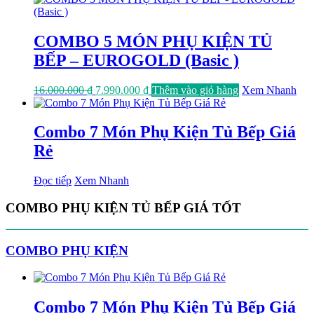
15.000.000 ₫.
là:
7.689.000 ₫.
COMBO 5 MÓN PHỤ KIỆN TỦ
BẾP – EUROGOLD (Basic )
Giá
Giá
16.000.000
₫
7.990.000
₫
Thêm vào giỏ hàng
Xem Nhanh
gốc
hiện
là:
tại
16.000.000 ₫.
là:
Combo 7 Món Phụ Kiện Tủ Bếp Giá
7.990.000 ₫.
Rẻ
Đọc tiếp
Xem Nhanh
COMBO PHỤ KIỆN TỦ BẾP GIÁ TỐT
COMBO PHỤ KIỆN
Combo 7 Món Phụ Kiện Tủ Bếp Giá