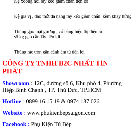
Kệ xoong nồi ray kéo giảm chấn tiện lợi
Kệ gia vị , dao thớt đa năng ray kéo giảm chấn ,kèm khay hứng 
Thùng gạo mặt gương , có bảng hiện thị điện tử
số kg gạo cần lấy tiện lợi
Thùng rác tròn gắn cánh âm tủ tiện lợi
CÔNG TY TNHH B2C NHẤT TÍN
PHÁT
Showroom
: 12C, đường số 6, Khu phố 4, Phường
Hiệp Bình Chánh , TP. Thủ Đức, TP.HCM
Hotline
:
0899.16.15.19 & 0974.137.026
Website
:
www.phukienbepsaigon.com
Facebook
:
Phụ Kiện Tủ Bếp