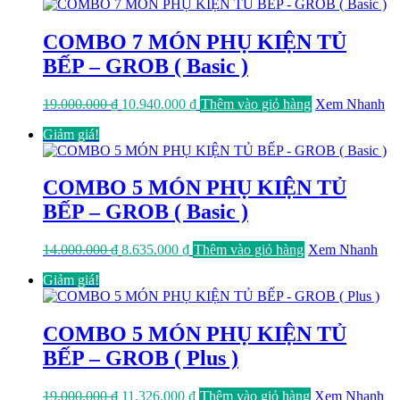
24.000.000 ₫.
là:
14.544.000 ₫.
COMBO 7 MÓN PHỤ KIỆN TỦ
BẾP – GROB ( Basic )
Giá
Giá
19.000.000
₫
10.940.000
₫
Thêm vào giỏ hàng
Xem Nhanh
gốc
hiện
Giảm giá!
là:
tại
19.000.000 ₫.
là:
10.940.000 ₫.
COMBO 5 MÓN PHỤ KIỆN TỦ
BẾP – GROB ( Basic )
Giá
Giá
14.000.000
₫
8.635.000
₫
Thêm vào giỏ hàng
Xem Nhanh
gốc
hiện
Giảm giá!
là:
tại
14.000.000 ₫.
là:
8.635.000 ₫.
COMBO 5 MÓN PHỤ KIỆN TỦ
BẾP – GROB ( Plus )
Giá
Giá
19.000.000
₫
11.326.000
₫
Thêm vào giỏ hàng
Xem Nhanh