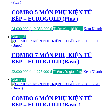
7.990.000 ₫.
COMBO 5 MÓN PHỤ KIỆN TỦ
BẾP – EUROGOLD (Plus )
Giá
Giá
24.000.000
₫
12.353.000
₫
Thêm vào giỏ hàng
Xem Nhanh
gốc
hiện
Giảm giá!
là:
tại
24.000.000 ₫.
là:
12.353.000 ₫.
COMBO 7 MÓN PHỤ KIỆN TỦ
BẾP – EUROGOLD (Basic)
Giá
Giá
22.000.000
₫
11.277.000
₫
Thêm vào giỏ hàng
Xem Nhanh
gốc
hiện
Giảm giá!
là:
tại
22.000.000 ₫.
là:
11.277.000 ₫.
COMBO 6 MÓN PHỤ KIỆN TỦ
BẾP – EUROGOLD (Basic )