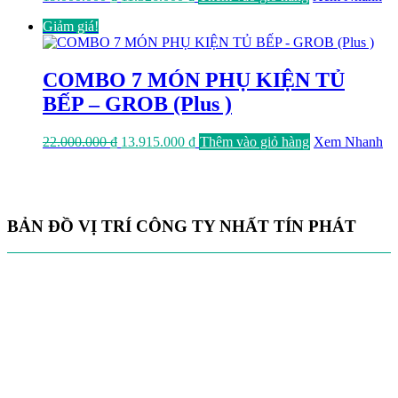
gốc
hiện
Giảm giá!
là:
tại
19.000.000 ₫.
là:
11.326.000 ₫.
COMBO 7 MÓN PHỤ KIỆN TỦ
BẾP – GROB (Plus )
Giá
Giá
22.000.000
₫
13.915.000
₫
Thêm vào giỏ hàng
Xem Nhanh
gốc
hiện
là:
tại
22.000.000 ₫.
là:
13.915.000 ₫.
BẢN ĐỒ VỊ TRÍ CÔNG TY NHẤT TÍN PHÁT