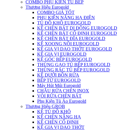
COMBO PHỤ KIỆN TỦ BẾP
Thương Hiệu Eurogold
COMBO GIÁ TỐT
PHỤ KIỆN NÂNG HẠ ĐIỆN
TỦ ĐỒ KHÔ EUROGOLD
KỆ CHÉN BÁT DI ĐỘNG EUROGOLD
KỆ CHÉN BÁT CỐ ĐỊNH EUROGOLD
KỆ CHÉN BÁT ĐĨA EUROGOLD
KỆ XOONG NỒI EUROGOLD
KỆ GIA VỊ DAO THỚT EUROGOLD
KỆ GIA VỊ EUROGOLD
KỆ GÓC BẾP EUROGOLD
THÙNG GẠO TỦ BẾP EUROGOLD
THÙNG RÁC TỦ BẾP EUROGOLD
KỆ DƯỚI BỒN RỬA
BẾP TỪ EUROGOLD
Máy Hút Múi Eurogold
CHẬU RỬA CHÉN INOX
VÒI RỬA CHÉN BÁT
Phụ Kiện Tủ Áo Eurogold
Thương Hiệu GROB
KỆ TỦ ĐỒ KHÔ
KỆ CHÉN NÂNG HẠ
KỆ CHÉN CỐ ĐỊNH
KỆ GIA VỊ DAO THỚT