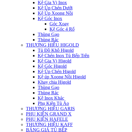
Kệ Gia Vị Inox
Kệ Úp Chén Dưới
Kệ Úp Xoong Nồi
Kệ Góc Inox
Góc Xoay
Kệ Góc 4 Rổ
Thùng Gạo
Thùng Rác
THƯƠNG HIỆU HIGOLD
Tủ Đồ Khô Higold
Kệ Chén Inox Tủ Bếp Trên
Kệ Gia Vị Higold
Kệ Góc Higold
Kệ Úp Chén Higold
Kệ úp Xoong Nồi Higold
Khay chia Higold
Thùng Gạo
Thùng Rác
Kệ Inox Khác
Phụ Kiện Tủ Áo
THƯƠNG HIỆU GARIS
PHỤ KIỆN GRAND X
PHỤ KIỆN HAFELE
THƯƠNG HIỆU KAFF
BẢNG GIÁ TỦ BẾP