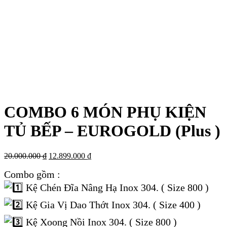
COMBO 6 MÓN PHỤ KIỆN
TỦ BẾP – EUROGOLD (Plus )
Giá
Giá
20.000.000
₫
12.899.000
₫
gốc
hiện
Combo gồm :
là:
tại
20.000.000 ₫.
là:
Kệ Chén Đĩa Nâng Hạ Inox 304. ( Size 800 )
12.899.000 ₫.
Kệ Gia Vị Dao Thớt Inox 304. ( Size 400 )
Kệ Xoong Nồi Inox 304. ( Size 800 )