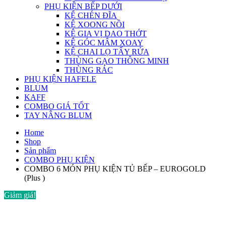
PHỤ KIỆN BẾP DƯỚI
KỆ CHÉN ĐĨA
KỆ XOONG NỒI
KỆ GIA VỊ DAO THỚT
KỆ GÓC MÂM XOAY
KỆ CHAI LỌ TẨY RỬA
THÙNG GẠO THÔNG MINH
THÙNG RÁC
PHỤ KIỆN HAFELE
BLUM
KAFF
COMBO GIÁ TỐT
TAY NÂNG BLUM
Home
Shop
Sản phẩm
COMBO PHỤ KIỆN
COMBO 6 MÓN PHỤ KIỆN TỦ BẾP – EUROGOLD
(Plus )
Giảm giá!