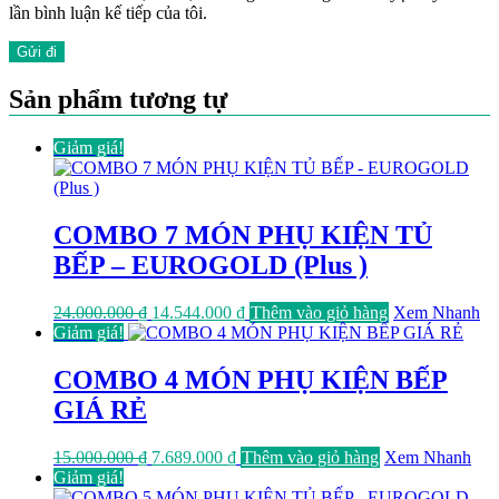
lần bình luận kế tiếp của tôi.
Sản phẩm tương tự
Giảm giá!
COMBO 7 MÓN PHỤ KIỆN TỦ
BẾP – EUROGOLD (Plus )
Giá
Giá
24.000.000
₫
14.544.000
₫
Thêm vào giỏ hàng
Xem Nhanh
gốc
hiện
Giảm giá!
là:
tại
24.000.000 ₫.
là:
COMBO 4 MÓN PHỤ KIỆN BẾP
14.544.000 ₫.
GIÁ RẺ
Giá
Giá
15.000.000
₫
7.689.000
₫
Thêm vào giỏ hàng
Xem Nhanh
gốc
hiện
Giảm giá!
là:
tại