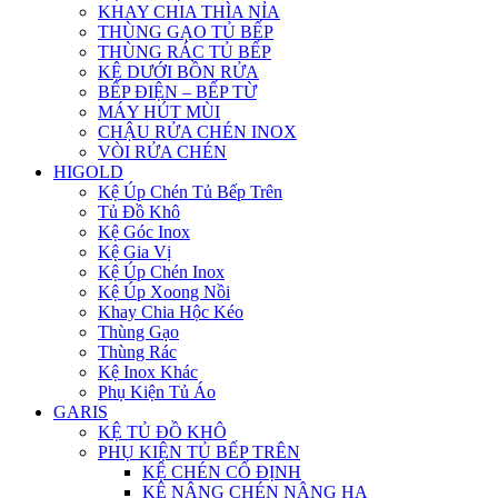
KHAY CHIA THÌA NỈA
THÙNG GẠO TỦ BẾP
THÙNG RÁC TỦ BẾP
KỆ DƯỚI BỒN RỬA
BẾP ĐIỆN – BẾP TỪ
MÁY HÚT MÙI
CHẬU RỬA CHÉN INOX
VÒI RỬA CHÉN
HIGOLD
Kệ Úp Chén Tủ Bếp Trên
Tủ Đồ Khô
Kệ Góc Inox
Kệ Gia Vị
Kệ Úp Chén Inox
Kệ Úp Xoong Nồi
Khay Chia Hộc Kéo
Thùng Gạo
Thùng Rác
Kệ Inox Khác
Phụ Kiện Tủ Áo
GARIS
KỆ TỦ ĐỒ KHÔ
PHỤ KIỆN TỦ BẾP TRÊN
KỆ CHÉN CỐ ĐỊNH
KỆ NÂNG CHÉN NÂNG HẠ