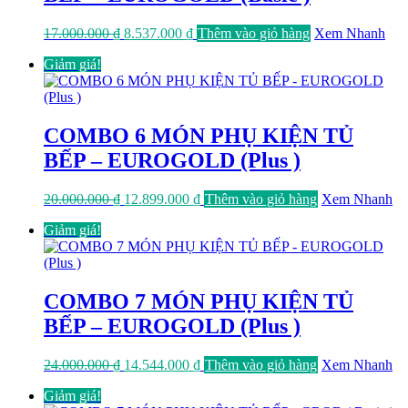
Giá
Giá
17.000.000
₫
8.537.000
₫
Thêm vào giỏ hàng
Xem Nhanh
gốc
hiện
Giảm giá!
là:
tại
17.000.000 ₫.
là:
8.537.000 ₫.
COMBO 6 MÓN PHỤ KIỆN TỦ
BẾP – EUROGOLD (Plus )
Giá
Giá
20.000.000
₫
12.899.000
₫
Thêm vào giỏ hàng
Xem Nhanh
gốc
hiện
Giảm giá!
là:
tại
20.000.000 ₫.
là:
12.899.000 ₫.
COMBO 7 MÓN PHỤ KIỆN TỦ
BẾP – EUROGOLD (Plus )
Giá
Giá
24.000.000
₫
14.544.000
₫
Thêm vào giỏ hàng
Xem Nhanh
gốc
hiện
Giảm giá!
là:
tại