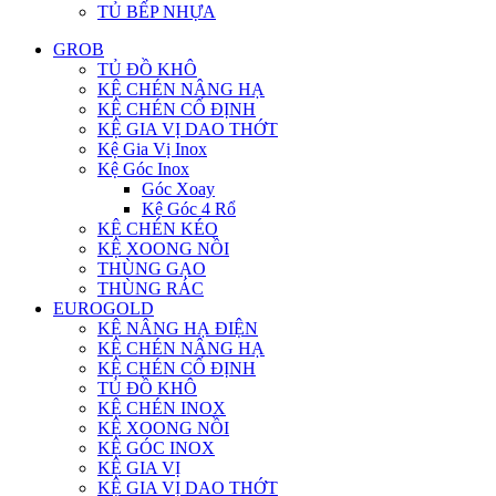
TỦ BẾP NHỰA
GROB
TỦ ĐỒ KHÔ
KỆ CHÉN NÂNG HẠ
KỆ CHÉN CỐ ĐỊNH
KỆ GIA VỊ DAO THỚT
Kệ Gia Vị Inox
Kệ Góc Inox
Góc Xoay
Kệ Góc 4 Rổ
KỆ CHÉN KÉO
KỆ XOONG NỒI
THÙNG GẠO
THÙNG RÁC
EUROGOLD
KỆ NÂNG HẠ ĐIỆN
KỆ CHÉN NÂNG HẠ
KỆ CHÉN CỐ ĐỊNH
TỦ ĐỒ KHÔ
KỆ CHÉN INOX
KỆ XOONG NỒI
KỆ GÓC INOX
KỆ GIA VỊ
KỆ GIA VỊ DAO THỚT