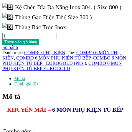
Kệ Chén Đĩa Đa Năng Inox 304. ( Size 800 )
Thùng Gạo Điện Tử ( Size 300 )
Thùng Rác Tròn Inox.
COMBO
6
Thêm vào giỏ hàng
MÓN
So Sánh
PHỤ
Danh mục:
COMBO PHỤ KIỆN
Thẻ:
COMBO 6 MÓN PHỤ
KIỆN
KIỆN
,
COMBO 6 MÓN PHỤ KIỆN TỦ BẾP
,
COMBO 6 MÓN
TỦ
PHỤ KIỆN TỦ BẾP - EUROGOLD (Plus )
,
COMBO 6 MÓN
BẾP
PHỤ KIỆN TỦ BẾP EUROGOLD
-
EUROGOLD
Mô tả
(Plus
Đánh giá (0)
)
số
Mô tả
lượng
KHUYẾN MÃI –
6
MÓN PHỤ KIỆN TỦ BẾP
Combo gồm :