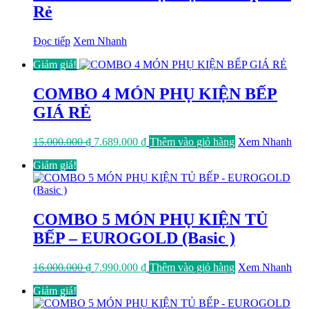
Rẻ
Đọc tiếp
Xem Nhanh
Giảm giá!
COMBO 4 MÓN PHỤ KIỆN BẾP
GIÁ RẺ
Giá
Giá
15.000.000
₫
7.689.000
₫
Thêm vào giỏ hàng
Xem Nhanh
gốc
hiện
Giảm giá!
là:
tại
15.000.000 ₫.
là:
7.689.000 ₫.
COMBO 5 MÓN PHỤ KIỆN TỦ
BẾP – EUROGOLD (Basic )
Giá
Giá
16.000.000
₫
7.990.000
₫
Thêm vào giỏ hàng
Xem Nhanh
gốc
hiện
Giảm giá!
là:
tại
16.000.000 ₫.
là: