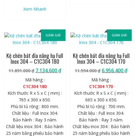
Xem Nhanh
GIẢM GIÁ!
GIẢM GIÁ!
Kệ chén bát đĩa nâng hạ Full
Kệ chén bát đĩa nâng hạ Full
Inox 304 – C1C304 180
Inox 304 – C1C304 170
Giá
Giá
Giá
Giá
7.134.600
₫
6.956.400
₫
11.891.000
₫
11.594.000
₫
gốc
hiện
gốc
hiệ
Mã hàng :
Mã hàng :
là:
tại
là:
tại
C1C304 180
C1C304 170
11.891.000 ₫.
là:
11.594.000 ₫.
là:
Kích thước R x S x C ( mm) :
Kích thước R x S x C ( mm) :
7.134.600 ₫.
6.9
765 x 300 x 650.
665 x 300 x 650.
Phù bì tủ rộng : 800 mm.
Phù bì tủ rộng : 700 mm.
Chất liệu : Full Inox 304.
Chất liệu : Full Inox 304.
Bảo hành : Ray 3 năm.
Bảo hành : Ray 3 năm.
Chất liệu inox 304 : Bảo hành
Chất liệu inox 304 : Bảo hành
25 năm bằng phiếu bảo hành
25 năm bằng phiếu bảo hành