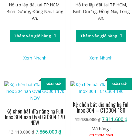
Hỗ trợ lắp đặt tại TP.HCM,
Hỗ trợ lắp đặt tại TP.HCM,
Bình Dương, Đồng Nai, Long
Bình Dương, Đồng Nai, Long
An.
An.
Thêm vào giỏ hàng
Thêm vào giỏ hàng
Xem Nhanh
Xem Nhanh
GIẢM GIÁ!
GIẢM GIÁ!
Kệ chén bát đĩa nâng hạ Full
Inox 304 – C1C304 190
Kệ chén bát đĩa nâng hạ Full
Inox 304 nan Oval GO304 170
Giá
Giá
7.311.600
₫
12.186.000
₫
NEW
gốc
hiệ
Mã hàng :
Giá
Giá
7.866.000
₫
13.110.000
₫
là:
tại
C1C304 190