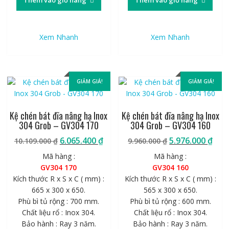
Thêm vào giỏ hàng
Thêm vào giỏ hàng
Xem Nhanh
Xem Nhanh
GIẢM GIÁ!
GIẢM GIÁ!
Kệ chén bát đĩa nâng hạ Inox
Kệ chén bát đĩa nâng hạ Inox
304 Grob – GV304 170
304 Grob – GV304 160
Giá
Giá
Giá
Giá
6.065.400
₫
5.976.000
₫
10.109.000
₫
9.960.000
₫
gốc
hiện
gốc
hiệ
Mã hàng :
Mã hàng :
là:
tại
là:
tại
GV304 170
GV304 160
10.109.000 ₫.
là:
9.960.000 ₫.
là:
Kích thước R x S x C ( mm) :
Kích thước R x S x C ( mm) :
6.065.400 ₫.
5.97
665 x 300 x 650.
565 x 300 x 650.
Phù bì tủ rộng : 700 mm.
Phù bì tủ rộng : 600 mm.
Chất liệu rổ : Inox 304.
Chất liệu rổ : Inox 304.
Bảo hành : Ray 3 năm.
Bảo hành : Ray 3 năm.