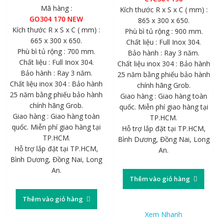
gốc
hiện
12.186.000 ₫.
là:
Mã hàng :
Kích thước R x S x C ( mm) :
là:
tại
7.3
GO304 170 NEW
865 x 300 x 650.
13.110.000 ₫.
là:
Kích thước R x S x C ( mm) :
Phù bì tủ rộng : 900 mm.
7.866.000 ₫.
665 x 300 x 650.
Chất liệu : Full Inox 304.
Phù bì tủ rộng : 700 mm.
Bảo hành : Ray 3 năm.
Chất liệu : Full Inox 304.
Chất liệu inox 304 : Bảo hành
Bảo hành : Ray 3 năm.
25 năm bằng phiếu bảo hành
Chất liệu inox 304 : Bảo hành
chính hãng Grob.
25 năm bằng phiếu bảo hành
Giao hàng : Giao hàng toàn
chính hãng Grob.
quốc. Miễn phí giao hàng tại
Giao hàng : Giao hàng toàn
TP.HCM.
quốc. Miễn phí giao hàng tại
Hỗ trợ lắp đặt tại TP.HCM,
TP.HCM.
Bình Dương, Đồng Nai, Long
Hỗ trợ lắp đặt tại TP.HCM,
An.
Bình Dương, Đồng Nai, Long
An.
Thêm vào giỏ hàng
Thêm vào giỏ hàng
Xem Nhanh