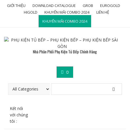
Skip
GIỚI THIỆU
DOWNLOAD CATALOGUE
GROB
EUROGOLD
to
HIGOLD
KHUYẾN MÃI COMBO 2024
LIÊN HỆ
content
KHUYẾN MÃI COMBO 2024
Nhà Phân Phối Phụ Kiện Tủ Bếp Chính Hãng
0
Kết nối
với chúng
tôi :