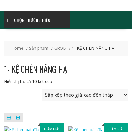
CHỌN THƯƠNG HIỆU
Home
Sản phẩm
GROB
1- KỆ CHÉN NÂNG HẠ
1- KỆ CHÉN NÂNG HẠ
Đã
Hiển thị tất cả 10 kết quả
sắp
xếp
theo
giá:
cao
đến
thấp
GIẢM GIÁ!
GIẢM GIÁ!