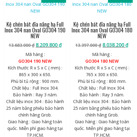
Kệ chén bát đĩa nâng hạ Full
Kệ chén bát đĩa nâng hạ Full
Inox 304 nan Oval GO304 190
Inox 304 nan Oval GO304 180
NEW
NEW
Giá
Giá
Giá
Giá
8.209.800
₫
8.038.200
₫
13.683.000
₫
13.397.000
₫
gốc
hiện
gốc
hiệ
Mã hàng :
Mã hàng :
là:
tại
là:
tại
GO304 190 NEW
GO304 180 NEW
13.683.000 ₫.
là:
13.397.000 ₫.
là:
Kích thước R x S x C ( mm) :
Kích thước R x S x C ( mm) :
8.209.800 ₫.
8.0
865 x 300 x 650.
765 x 300 x 650.
Phù bì tủ rộng : 900 mm.
Phù bì tủ rộng : 800 mm.
Chất liệu : Full Inox 304.
Chất liệu : Full Inox 304.
Bảo hành : Ray 3 năm.
Bảo hành : Ray 3 năm.
Chất liệu inox 304 : Bảo hành
Chất liệu inox 304 : Bảo hành
25 năm bằng phiếu bảo hành
25 năm bằng phiếu bảo hành
chính hãng Grob.
chính hãng Grob.
Giao hàng : Giao hàng toàn
Giao hàng : Giao hàng toàn
quốc. Miễn phí giao hàng tại
quốc. Miễn phí giao hàng tại
TP.HCM.
TP.HCM.