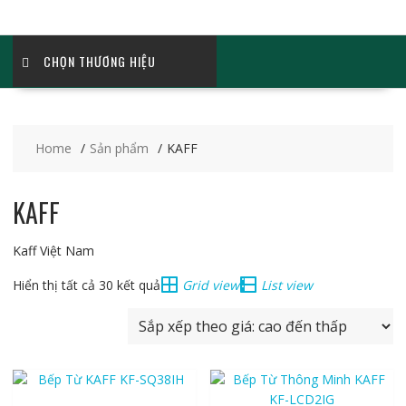
CHỌN THƯƠNG HIỆU
Home
Sản phẩm
KAFF
KAFF
Kaff Việt Nam
Đã
Hiển thị tất cả 30 kết quả
Grid view
List view
sắp
xếp
theo
giá:
cao
đến