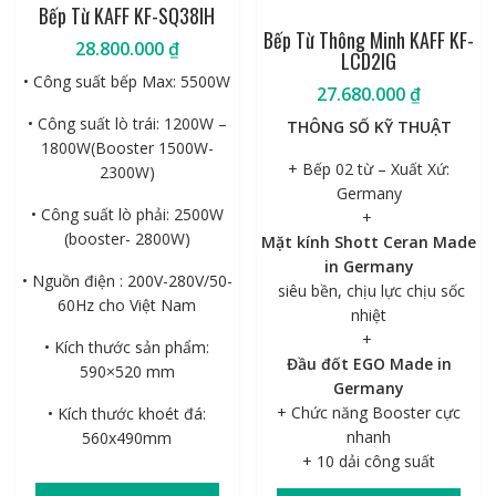
Bếp Từ KAFF KF-SQ38IH
thấp
Bếp Từ Thông Minh KAFF KF-
28.800.000
₫
LCD2IG
• Công suất bếp Max: 5500W
27.680.000
₫
• Công suất lò trái: 1200W –
THÔNG SỐ KỸ THUẬT
1800W(Booster 1500W-
+ Bếp 02 từ – Xuất Xứ:
2300W)
Germany
• Công suất lò phải: 2500W
+
(booster- 2800W)
Mặt kính Shott Ceran Made
in Germany
• Nguồn điện : 200V-280V/50-
siêu bền, chịu lực chịu sốc
60Hz cho Việt Nam
nhiệt
+
• Kích thước sản phẩm:
Đầu đốt EGO Made in
590×520 mm
Germany
+ Chức năng Booster cực
• Kích thước khoét đá:
nhanh
560x490mm
+ 10 dải công suất