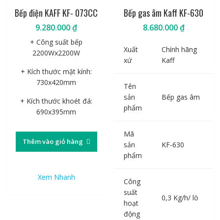
Bếp điện KAFF KF- 073CC
Bếp gas âm Kaff KF-630
9.280.000
₫
8.680.000
₫
+ Công suất bếp
Xuất
Chính hãng
2200Wx2200W
xứ
Kaff
+ Kích thước mặt kính:
730x420mm
Tên
sản
Bếp gas âm
+ Kích thước khoét đá:
phẩm
690x395mm
Mã
Thêm vào giỏ hàng
sản
KF-630
phẩm
Xem Nhanh
Công
suất
0,3 Kg/h/ lò
hoạt
động