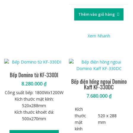
Thêm vào giỏ hàng
Xem Nhanh
Bếp Domino từ KF-330DI
Bếp điện hồng ngoại Domino
8.280.000
₫
Kaff KF-330DC
Công suất bếp: 1800Wx1200W
7.680.000
₫
Kích thước mặt kính:
520x288mm
Kích
Kích thước khoét đá:
thước
520 x 288
500x270mm
mặt
mm
kính