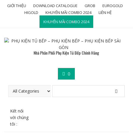
Skip
GIỚI THIỆU
DOWNLOAD CATALOGUE
GROB
EUROGOLD
to
HIGOLD
KHUYẾN MÃI COMBO 2024
LIÊN HỆ
content
KHUYẾN MÃI COMBO 2024
Nhà Phân Phối Phụ Kiện Tủ Bếp Chính Hãng
0
Kết nối
với chúng
tôi :