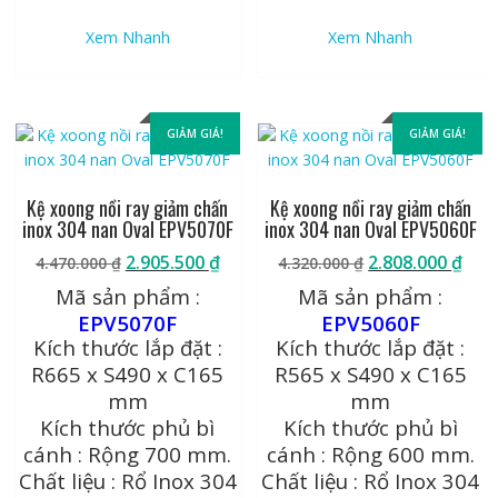
Xem Nhanh
Xem Nhanh
GIẢM GIÁ!
GIẢM GIÁ!
Kệ xoong nồi ray giảm chấn
Kệ xoong nồi ray giảm chấn
inox 304 nan Oval EPV5070F
inox 304 nan Oval EPV5060F
Giá
Giá
Giá
Giá
2.905.500
₫
2.808.000
₫
4.470.000
₫
4.320.000
₫
gốc
hiện
gốc
hiệ
Mã sản phẩm :
Mã sản phẩm :
là:
tại
là:
tại
EPV5070F
EPV5060F
4.470.000 ₫.
là:
4.320.000 ₫.
là:
Kích thước lắp đặt :
Kích thước lắp đặt :
2.905.500 ₫.
2.80
R665 x S490 x C165
R565 x S490 x C165
mm
mm
Kích thước phủ bì
Kích thước phủ bì
cánh : Rộng 700 mm.
cánh : Rộng 600 mm.
Chất liệu : Rổ Inox 304
Chất liệu : Rổ Inox 304