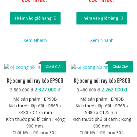
Thêm vào giỏ hàng
Thêm vào giỏ hàng
Xem Nhanh
Xem Nhanh
GIẢM GIÁ!
GIẢM GIÁ!
Kệ xoong nồi ray kéo EP90B
Kệ xoong nồi ray kéo EP80B
Giá
Giá
Giá
Giá
2.327.000
₫
2.262.000
₫
3.580.000
₫
3.480.000
₫
gốc
hiện
gốc
hiệ
Mã sản phẩm : EP90B
Mã sản phẩm : EP80B
là:
tại
là:
tại
Kích thước lắp đặt : R865 x
Kích thước lắp đặt : R765 x
3.580.000 ₫.
là:
3.480.000 ₫.
là:
S480 x C175 mm
S480 x C175 mm
2.327.000 ₫.
2.26
Kích thước phủ bì cánh : Rộng
Kích thước phủ bì cánh : Rộng
900 mm.
800 mm.
Chất liệu : Rổ Inox 304.
Chất liệu : Rổ Inox 304.