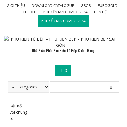
Skip
GIỚI THIỆU
DOWNLOAD CATALOGUE
GROB
EUROGOLD
to
HIGOLD
KHUYẾN MÃI COMBO 2024
LIÊN HỆ
content
KHUYẾN MÃI COMBO 2024
Nhà Phân Phối Phụ Kiện Tủ Bếp Chính Hãng
0
Kết nối
với chúng
tôi :