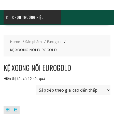
CHỌN THƯƠNG HIỆU
Home
Sản phẩm
Eurogold
KỆ XOONG NỒI EUROGOLD
KỆ XOONG NỒI EUROGOLD
Đã
Hiển thị tất cả 12 kết quả
sắp
xếp
theo
giá:
cao
đến