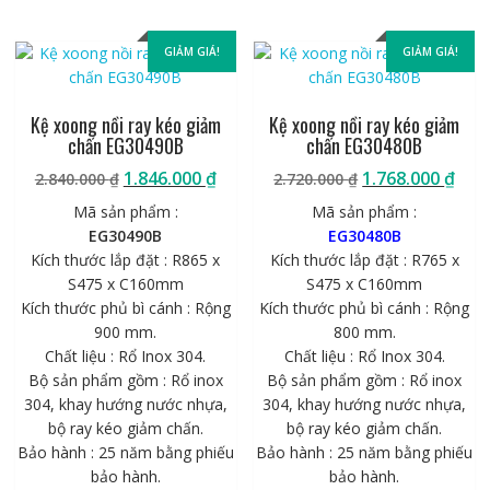
GIẢM GIÁ!
GIẢM GIÁ!
Kệ xoong nồi ray kéo giảm
Kệ xoong nồi ray kéo giảm
chấn EG30490B
chấn EG30480B
Giá
Giá
Giá
Giá
1.846.000
₫
1.768.000
₫
2.840.000
₫
2.720.000
₫
gốc
hiện
gốc
hiệ
Mã sản phẩm :
Mã sản phẩm :
là:
tại
là:
tại
EG30490B
EG30480B
2.840.000 ₫.
là:
2.720.000 ₫.
là:
Kích thước lắp đặt : R865 x
Kích thước lắp đặt : R765 x
1.846.000 ₫.
1.76
S475 x C160mm
S475 x C160mm
Kích thước phủ bì cánh : Rộng
Kích thước phủ bì cánh : Rộng
900 mm.
800 mm.
Chất liệu : Rổ Inox 304.
Chất liệu : Rổ Inox 304.
Bộ sản phẩm gồm : Rổ inox
Bộ sản phẩm gồm : Rổ inox
304, khay hướng nước nhựa,
304, khay hướng nước nhựa,
bộ ray kéo giảm chấn.
bộ ray kéo giảm chấn.
Bảo hành : 25 năm bằng phiếu
Bảo hành : 25 năm bằng phiếu
bảo hành.
bảo hành.