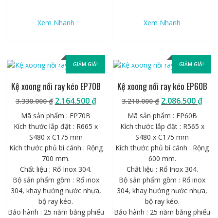
Xem Nhanh
Xem Nhanh
GIẢM GIÁ!
GIẢM GIÁ!
Kệ xoong nồi ray kéo EP70B
Kệ xoong nồi ray kéo EP60B
Giá
Giá
Giá
Giá
2.164.500
₫
2.086.500
₫
3.330.000
₫
3.210.000
₫
gốc
hiện
gốc
hiệ
Mã sản phẩm : EP70B
Mã sản phẩm : EP60B
là:
tại
là:
tại
Kích thước lắp đặt : R665 x
Kích thước lắp đặt : R565 x
3.330.000 ₫.
là:
3.210.000 ₫.
là:
S480 x C175 mm
S480 x C175 mm
2.164.500 ₫.
2.08
Kích thước phủ bì cánh : Rộng
Kích thước phủ bì cánh : Rộng
700 mm.
600 mm.
Chất liệu : Rổ Inox 304.
Chất liệu : Rổ Inox 304.
Bộ sản phẩm gồm : Rổ inox
Bộ sản phẩm gồm : Rổ inox
304, khay hướng nước nhựa,
304, khay hướng nước nhựa,
bộ ray kéo.
bộ ray kéo.
Bảo hành : 25 năm bằng phiếu
Bảo hành : 25 năm bằng phiếu