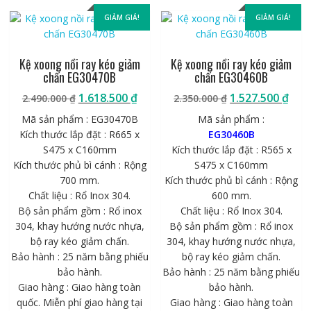
GIẢM GIÁ!
GIẢM GIÁ!
Kệ xoong nồi ray kéo giảm
Kệ xoong nồi ray kéo giảm
chấn EG30470B
chấn EG30460B
Giá
Giá
Giá
Giá
1.618.500
₫
1.527.500
₫
2.490.000
₫
2.350.000
₫
gốc
hiện
gốc
hiệ
Mã sản phẩm : EG30470B
Mã sản phẩm :
là:
tại
là:
tại
Kích thước lắp đặt : R665 x
EG30460B
2.490.000 ₫.
là:
2.350.000 ₫.
là:
S475 x C160mm
Kích thước lắp đặt : R565 x
1.618.500 ₫.
1.52
Kích thước phủ bì cánh : Rộng
S475 x C160mm
700 mm.
Kích thước phủ bì cánh : Rộng
Chất liệu : Rổ Inox 304.
600 mm.
Bộ sản phẩm gồm : Rổ inox
Chất liệu : Rổ Inox 304.
304, khay hướng nước nhựa,
Bộ sản phẩm gồm : Rổ inox
bộ ray kéo giảm chấn.
304, khay hướng nước nhựa,
Bảo hành : 25 năm bằng phiếu
bộ ray kéo giảm chấn.
bảo hành.
Bảo hành : 25 năm bằng phiếu
Giao hàng : Giao hàng toàn
bảo hành.
quốc. Miễn phí giao hàng tại
Giao hàng : Giao hàng toàn