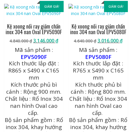
thấp
GIẢM GIÁ!
GIẢM GIÁ!
Kệ xoong nồi ray giảm chấn
Kệ xoong nồi ray giảm chấn
inox 304 nan Oval EPV5090F
inox 304 nan Oval EPV5080F
Giá
Giá
Giá
Giá
3.146.000
₫
3.016.000
₫
4.840.000
₫
4.640.000
₫
gốc
hiện
gốc
hiệ
Mã sản phẩm :
Mã sản phẩm :
là:
tại
là:
tại
EPV5090F
EPV5080F
4.840.000 ₫.
là:
4.640.000 ₫.
là:
Kích thước lắp đặt :
Kích thước lắp đặt :
3.146.000 ₫.
3.01
R865 x S490 x C165
R765 x S490 x C165
mm
mm
Kích thước phủ bì
Kích thước phủ bì
cánh : Rộng 900 mm.
cánh : Rộng 800 mm.
Chất liệu : Rổ Inox 304
Chất liệu : Rổ Inox 304
nan hình Oval cao
nan hình Oval cao
cấp.
cấp.
Bộ sản phẩm gồm : Rổ
Bộ sản phẩm gồm : Rổ
inox 304, khay hướng
inox 304, khay hướng