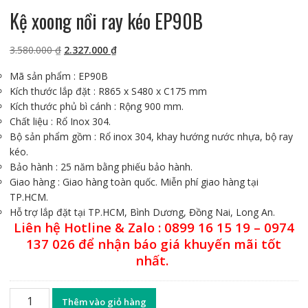
Kệ xoong nồi ray kéo EP90B
Giá
Giá
3.580.000
₫
2.327.000
₫
gốc
hiện
Mã sản phẩm : EP90B
là:
tại
Kích thước lắp đặt : R865 x S480 x C175 mm
3.580.000 ₫.
là:
Kích thước phủ bì cánh : Rộng 900 mm.
2.327.000 ₫.
Chất liệu : Rổ Inox 304.
Bộ sản phẩm gồm : Rổ inox 304, khay hướng nước nhựa, bộ ray
kéo.
Bảo hành : 25 năm bằng phiếu bảo hành.
Giao hàng : Giao hàng toàn quốc. Miễn phí giao hàng tại
TP.HCM.
Hỗ trợ lắp đặt tại TP.HCM, Bình Dương, Đồng Nai, Long An.
Liên hệ Hotline & Zalo : 0899 16 15 19 – 0974
137 026 để nhận báo giá khuyến mãi tốt
nhất.
Kệ
Thêm vào giỏ hàng