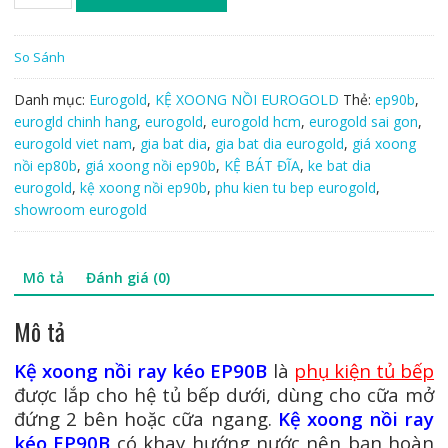
xoong
nồi
ray
So Sánh
kéo
EP90B
Danh mục:
Eurogold
,
KỆ XOONG NỒI EUROGOLD
Thẻ:
ep90b
,
số
eurogld chinh hang
,
eurogold
,
eurogold hcm
,
eurogold sai gon
,
lượng
eurogold viet nam
,
gia bat dia
,
gia bat dia eurogold
,
giá xoong
nồi ep80b
,
giá xoong nồi ep90b
,
KỆ BÁT ĐĨA
,
ke bat dia
eurogold
,
kệ xoong nồi ep90b
,
phu kien tu bep eurogold
,
showroom eurogold
Mô tả
Đánh giá (0)
Mô tả
Kệ xoong nồi ray kéo EP90B
là
phụ kiện tủ bếp
được lắp cho hệ tủ bếp dưới, dùng cho cữa mở
đứng 2 bên hoặc cữa ngang.
Kệ xoong nồi ray
kéo EP90B
có khay hướng nước nên bạn hoàn