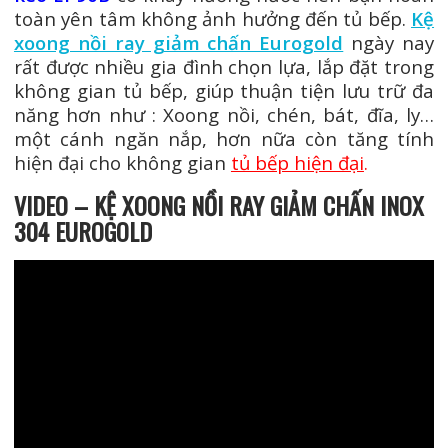
toàn yên tâm không ảnh hưởng đến tủ bếp.
Kệ
xoong nồi ray giảm chấn Eurogold
ngày nay
rất được nhiều gia đình chọn lựa, lắp đặt trong
không gian tủ bếp, giúp thuận tiện lưu trữ đa
năng hơn như : Xoong nồi, chén, bát, đĩa, ly…
một cánh ngăn nắp, hơn nữa còn tăng tính
hiện đại cho không gian
tủ bếp hiện đại
.
VIDEO – KỆ XOONG NỒI RAY GIẢM CHẤN INOX
304 EUROGOLD