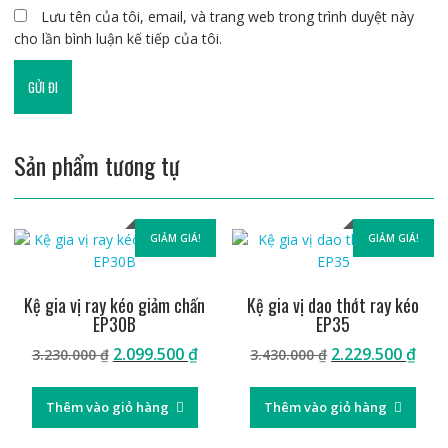
Lưu tên của tôi, email, và trang web trong trình duyệt này
cho lần bình luận kế tiếp của tôi.
Sản phẩm tương tự
GIẢM GIÁ!
GIẢM GIÁ!
Kệ gia vị ray kéo giảm chấn
Kệ gia vị dao thớt ray kéo
EP30B
EP35
Giá
Giá
Giá
Giá
2.099.500
₫
2.229.500
₫
3.230.000
₫
3.430.000
₫
gốc
hiện
gốc
hiệ
là:
tại
là:
tại
Thêm vào giỏ hàng
Thêm vào giỏ hàng
3.230.000 ₫.
là:
3.430.000 ₫.
là:
2.099.500 ₫.
2.22