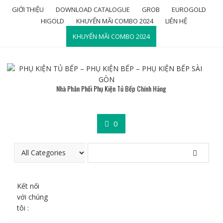
Skip
GIỚI THIỆU
DOWNLOAD CATALOGUE
GROB
EUROGOLD
to
HIGOLD
KHUYẾN MÃI COMBO 2024
LIÊN HỆ
content
KHUYẾN MÃI COMBO 2024
Nhà Phân Phối Phụ Kiện Tủ Bếp Chính Hãng
0
Kết nối
với chúng
tôi :