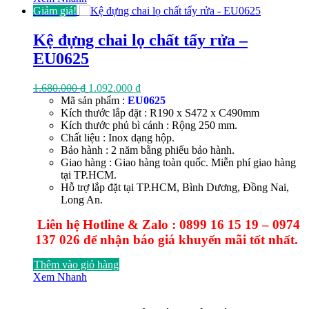
Giảm giá!
Kệ đựng chai lọ chất tẩy rửa –
EU0625
Giá
Giá
1.680.000
₫
1.092.000
₫
gốc
hiện
Mã sản phẩm :
EU0625
là:
tại
Kích thước lắp đặt : R190 x S472 x C490mm
1.680.000 ₫.
là:
Kích thước phủ bì cánh : Rộng 250 mm.
1.092.000 ₫.
Chất liệu : Inox dạng hộp.
Bảo hành : 2 năm bằng phiếu bảo hành.
Giao hàng : Giao hàng toàn quốc. Miễn phí giao hàng
tại TP.HCM.
Hỗ trợ lắp đặt tại TP.HCM, Bình Dương, Đồng Nai,
Long An.
Liên hệ Hotline & Zalo : 0899 16 15 19 – 0974
137 026 để nhận báo giá khuyến mãi tốt nhất.
Thêm vào giỏ hàng
Xem Nhanh