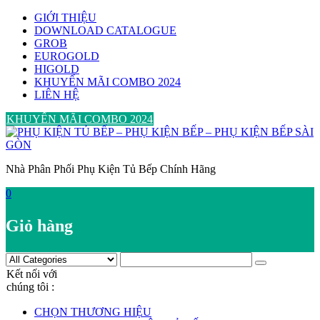
Skip
GIỚI THIỆU
to
DOWNLOAD CATALOGUE
content
GROB
EUROGOLD
HIGOLD
KHUYẾN MÃI COMBO 2024
LIÊN HỆ
KHUYẾN MÃI COMBO 2024
Nhà Phân Phối Phụ Kiện Tủ Bếp Chính Hãng
0
Giỏ hàng
Kết nối với
chúng tôi :
CHỌN THƯƠNG HIỆU