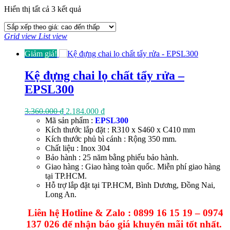
Đã
Hiển thị tất cả 3 kết quả
sắp
xếp
Grid view
List view
theo
giá:
Giảm giá!
cao
đến
Kệ đựng chai lọ chất tẩy rửa –
thấp
EPSL300
Giá
Giá
3.360.000
₫
2.184.000
₫
gốc
hiện
Mã sản phẩm :
EPSL300
là:
tại
Kích thước lắp đặt : R310 x S460 x C410 mm
3.360.000 ₫.
là:
Kích thước phủ bì cánh : Rộng 350 mm.
2.184.000 ₫.
Chất liệu : Inox 304
Bảo hành : 25 năm bằng phiếu bảo hành.
Giao hàng : Giao hàng toàn quốc. Miễn phí giao hàng
tại TP.HCM.
Hỗ trợ lắp đặt tại TP.HCM, Bình Dương, Đồng Nai,
Long An.
Liên hệ Hotline & Zalo : 0899 16 15 19 – 0974
137 026 để nhận báo giá khuyến mãi tốt nhất.