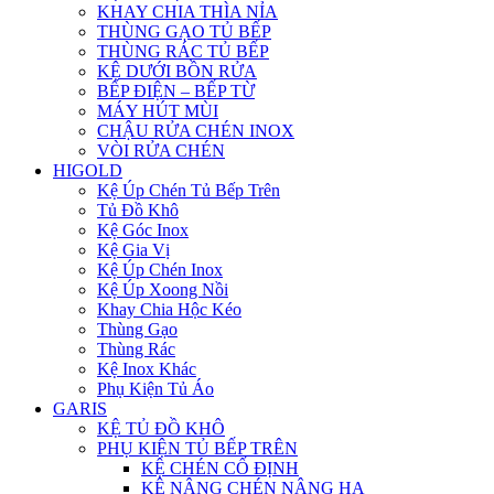
KHAY CHIA THÌA NỈA
THÙNG GẠO TỦ BẾP
THÙNG RÁC TỦ BẾP
KỆ DƯỚI BỒN RỬA
BẾP ĐIỆN – BẾP TỪ
MÁY HÚT MÙI
CHẬU RỬA CHÉN INOX
VÒI RỬA CHÉN
HIGOLD
Kệ Úp Chén Tủ Bếp Trên
Tủ Đồ Khô
Kệ Góc Inox
Kệ Gia Vị
Kệ Úp Chén Inox
Kệ Úp Xoong Nồi
Khay Chia Hộc Kéo
Thùng Gạo
Thùng Rác
Kệ Inox Khác
Phụ Kiện Tủ Áo
GARIS
KỆ TỦ ĐỒ KHÔ
PHỤ KIỆN TỦ BẾP TRÊN
KỆ CHÉN CỐ ĐỊNH
KỆ NÂNG CHÉN NÂNG HẠ