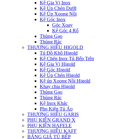
Kệ Gia Vị Inox
Kệ Úp Chén Dưới
Kệ Úp Xoong Nồi
Kệ Góc Inox
Góc Xoay
Kệ Góc 4 Rổ
Thùng Gạo
Thùng Rác
THƯƠNG HIỆU HIGOLD
Tủ Đồ Khô Higold
Kệ Chén Inox Tủ Bếp Trên
Kệ Gia Vị Higold
Kệ Góc Higold
Kệ Úp Chén Higold
Kệ úp Xoong Nồi Higold
Khay chia Higold
Thùng Gạo
Thùng Rác
Kệ Inox Khác
Phụ Kiện Tủ Áo
THƯƠNG HIỆU GARIS
PHỤ KIỆN GRAND X
PHỤ KIỆN HAFELE
THƯƠNG HIỆU KAFF
BẢNG GIÁ TỦ BẾP