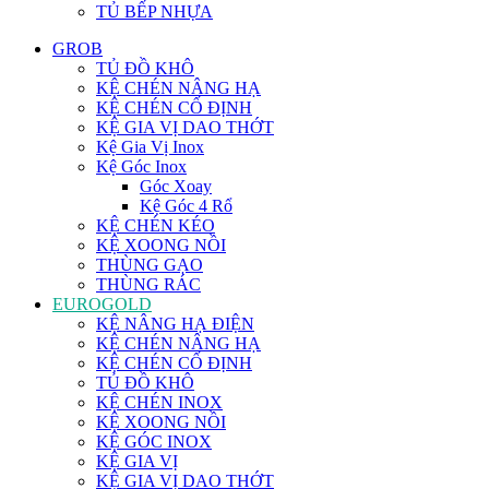
TỦ BẾP NHỰA
GROB
TỦ ĐỒ KHÔ
KỆ CHÉN NÂNG HẠ
KỆ CHÉN CỐ ĐỊNH
KỆ GIA VỊ DAO THỚT
Kệ Gia Vị Inox
Kệ Góc Inox
Góc Xoay
Kệ Góc 4 Rổ
KỆ CHÉN KÉO
KỆ XOONG NỒI
THÙNG GẠO
THÙNG RÁC
EUROGOLD
KỆ NÂNG HẠ ĐIỆN
KỆ CHÉN NÂNG HẠ
KỆ CHÉN CỐ ĐỊNH
TỦ ĐỒ KHÔ
KỆ CHÉN INOX
KỆ XOONG NỒI
KỆ GÓC INOX
KỆ GIA VỊ
KỆ GIA VỊ DAO THỚT