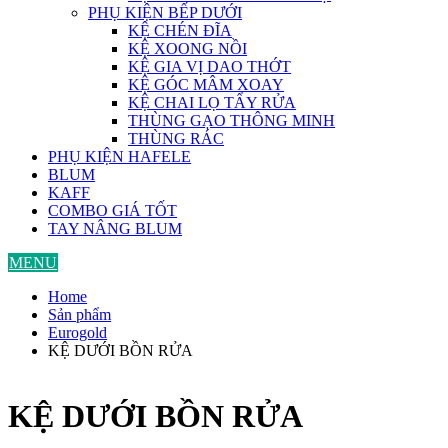
PHỤ KIỆN BẾP DƯỚI
KỆ CHÉN ĐĨA
KỆ XOONG NỒI
KỆ GIA VỊ DAO THỚT
KỆ GÓC MÂM XOAY
KỆ CHAI LỌ TẨY RỬA
THÙNG GẠO THÔNG MINH
THÙNG RÁC
PHỤ KIỆN HAFELE
BLUM
KAFF
COMBO GIÁ TỐT
TAY NÂNG BLUM
MENU
Home
Sản phẩm
Eurogold
KỆ DƯỚI BỒN RỬA
KỆ DƯỚI BỒN RỬA