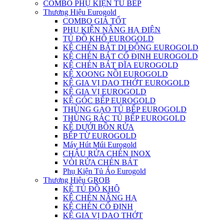
COMBO PHỤ KIỆN TỦ BẾP
Thương Hiệu Eurogold
COMBO GIÁ TỐT
PHỤ KIỆN NÂNG HẠ ĐIỆN
TỦ ĐỒ KHÔ EUROGOLD
KỆ CHÉN BÁT DI ĐỘNG EUROGOLD
KỆ CHÉN BÁT CỐ ĐỊNH EUROGOLD
KỆ CHÉN BÁT ĐĨA EUROGOLD
KỆ XOONG NỒI EUROGOLD
KỆ GIA VỊ DAO THỚT EUROGOLD
KỆ GIA VỊ EUROGOLD
KỆ GÓC BẾP EUROGOLD
THÙNG GẠO TỦ BẾP EUROGOLD
THÙNG RÁC TỦ BẾP EUROGOLD
KỆ DƯỚI BỒN RỬA
BẾP TỪ EUROGOLD
Máy Hút Múi Eurogold
CHẬU RỬA CHÉN INOX
VÒI RỬA CHÉN BÁT
Phụ Kiện Tủ Áo Eurogold
Thương Hiệu GROB
KỆ TỦ ĐỒ KHÔ
KỆ CHÉN NÂNG HẠ
KỆ CHÉN CỐ ĐỊNH
KỆ GIA VỊ DAO THỚT