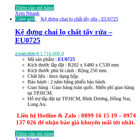
Thêm vào giỏ hàng
Xem Nhanh
Giảm giá!
Kệ đựng chai lọ chất tẩy rửa –
EU0725
Giá
Giá
2.640.000
₫
1.716.000
₫
gốc
hiện
Mã sản phẩm :
EU0725
là:
tại
Kích thước lắp đặt : R202 x S480 x C530 mm
2.640.000 ₫.
là:
Kích thước phủ bì cánh : Rộng 250 mm.
1.716.000 ₫.
Chất liệu : Inox dạng hộp.
Bảo hành : 2 năm bằng phiếu bảo hành.
Giao hàng : Giao hàng toàn quốc. Miễn phí giao hàng
tại TP.HCM.
Hỗ trợ lắp đặt tại TP.HCM, Bình Dương, Đồng Nai,
Long An.
Liên hệ Hotline & Zalo : 0899 16 15 19 – 0974
137 026 để nhận báo giá khuyến mãi tốt nhất.
Thêm vào giỏ hàng
Xem Nhanh