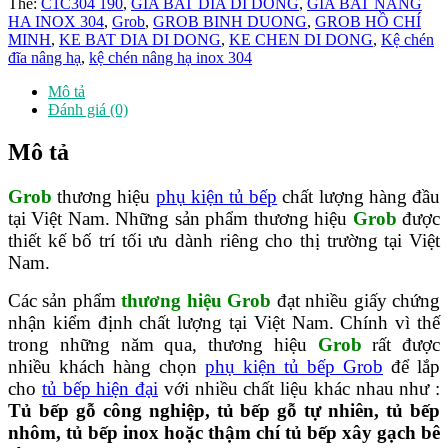
Thẻ:
C1C304 190
,
GIA BAT DIA DI DONG
,
GIA BAT NANG
hạ
HA INOX 304
,
Grob
,
GROB BINH DUONG
,
GROB HỒ CHÍ
Full
MINH
,
KE BAT DIA DI DONG
,
KE CHEN DI DONG
,
Kệ chén
Inox
đĩa nâng hạ
,
kệ chén nâng hạ inox 304
304
-
Mô tả
C1C304
Đánh giá (0)
190
số
Mô tả
lượng
Grob
thương hiệu
phụ kiện tủ bếp
chất lượng hàng đầu
tại Việt Nam. Những sản phẩm thương hiệu
Grob
được
thiết kế bố trí tối ưu dành riêng cho thị trường tại Việt
Nam.
Các sản phẩm
thương hiệu Grob
đạt nhiều giấy chứng
nhận kiểm định chất lượng tại Việt Nam. Chính vì thế
trong những năm qua, thương hiệu
Grob
rất được
nhiều khách hàng chọn
phụ kiện tủ bếp Grob
để lắp
cho
tủ bếp hiện đại
với nhiều chất liệu khác nhau như :
Tủ bếp gỗ công nghiệp, tủ bếp gỗ tự nhiên, tủ bếp
nhôm, tủ bếp inox hoặc thậm chí tủ bếp xây gạch bê