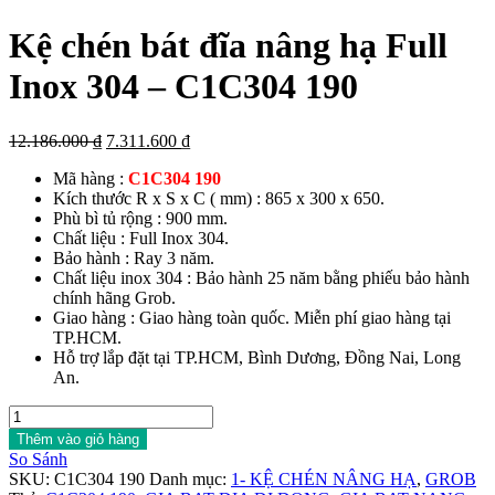
Kệ chén bát đĩa nâng hạ Full
Inox 304 – C1C304 190
Giá
Giá
12.186.000
₫
7.311.600
₫
gốc
hiện
Mã hàng :
C1C304 190
là:
tại
Kích thước R x S x C ( mm) : 865 x 300 x 650.
12.186.000 ₫.
là:
Phù bì tủ rộng : 900 mm.
7.311.600 ₫.
Chất liệu : Full Inox 304.
Bảo hành : Ray 3 năm.
Chất liệu inox 304 : Bảo hành 25 năm bằng phiếu bảo hành
chính hãng Grob.
Giao hàng : Giao hàng toàn quốc. Miễn phí giao hàng tại
TP.HCM.
Hỗ trợ lắp đặt tại TP.HCM, Bình Dương, Đồng Nai, Long
An.
Kệ
chén
Thêm vào giỏ hàng
bát
So Sánh
đĩa
SKU:
C1C304 190
Danh mục:
1- KỆ CHÉN NÂNG HẠ
,
GROB
nâng