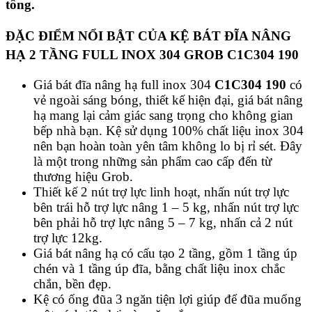
tông.
ĐẶC ĐIỂM NỔI BẬT CỦA KỆ BÁT ĐĨA NÂNG
HẠ 2 TẦNG FULL INOX 304 GROB C1C304 190
Giá bát đĩa nâng hạ full inox 304
C1C304 190
có
vẻ ngoài sáng bóng, thiết kế hiện đại, giá bát nâng
hạ mang lại cảm giác sang trọng cho không gian
bếp nhà bạn. Kệ sử dụng 100% chất liệu inox 304
nên bạn hoàn toàn yên tâm không lo bị rỉ sét. Đây
là một trong những sản phẩm cao cấp đến từ
thương hiệu Grob.
Thiết kế 2 nút trợ lực linh hoạt, nhấn nút trợ lực
bên trái hỗ trợ lực nâng 1 – 5 kg, nhấn nút trợ lực
bên phải hỗ trợ lực nâng 5 – 7 kg, nhấn cả 2 nút
trợ lực 12kg.
Giá bát nâng hạ có cấu tạo 2 tầng, gồm 1 tầng úp
chén và 1 tầng úp đĩa, bằng chất liệu inox chắc
chắn, bền đẹp.
Kệ có ống đũa 3 ngăn tiện lợi giúp để đũa muổng