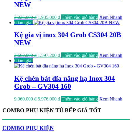
NEW
Giá
Giá
3.225.000
₫
1.935.000
₫
Thêm vào giỏ hàng
Xem Nhanh
gốc
hiện
Giảm giá!
là:
tại
3.225.000 ₫.
là:
Kệ gia vị inox 304 Grob CS304 20B
1.935.000 ₫.
NEW
Giá
Giá
2.662.000
₫
1.597.200
₫
Thêm vào giỏ hàng
Xem Nhanh
gốc
hiện
Giảm giá!
là:
tại
2.662.000 ₫.
là:
1.597.200 ₫.
Kệ chén bát đĩa nâng hạ Inox 304
Grob – GV304 160
Giá
Giá
9.960.000
₫
5.976.000
₫
Thêm vào giỏ hàng
Xem Nhanh
gốc
hiện
là:
tại
COMBO PHỤ KIỆN TỦ BẾP GIÁ TỐT
9.960.000 ₫.
là:
5.976.000 ₫.
COMBO PHỤ KIỆN