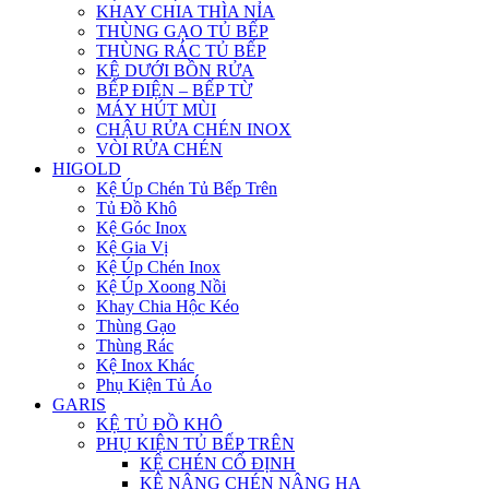
KHAY CHIA THÌA NỈA
THÙNG GẠO TỦ BẾP
THÙNG RÁC TỦ BẾP
KỆ DƯỚI BỒN RỬA
BẾP ĐIỆN – BẾP TỪ
MÁY HÚT MÙI
CHẬU RỬA CHÉN INOX
VÒI RỬA CHÉN
HIGOLD
Kệ Úp Chén Tủ Bếp Trên
Tủ Đồ Khô
Kệ Góc Inox
Kệ Gia Vị
Kệ Úp Chén Inox
Kệ Úp Xoong Nồi
Khay Chia Hộc Kéo
Thùng Gạo
Thùng Rác
Kệ Inox Khác
Phụ Kiện Tủ Áo
GARIS
KỆ TỦ ĐỒ KHÔ
PHỤ KIỆN TỦ BẾP TRÊN
KỆ CHÉN CỐ ĐỊNH
KỆ NÂNG CHÉN NÂNG HẠ