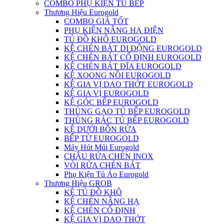
COMBO PHỤ KIỆN TỦ BẾP
Thương Hiệu Eurogold
COMBO GIÁ TỐT
PHỤ KIỆN NÂNG HẠ ĐIỆN
TỦ ĐỒ KHÔ EUROGOLD
KỆ CHÉN BÁT DI ĐỘNG EUROGOLD
KỆ CHÉN BÁT CỐ ĐỊNH EUROGOLD
KỆ CHÉN BÁT ĐĨA EUROGOLD
KỆ XOONG NỒI EUROGOLD
KỆ GIA VỊ DAO THỚT EUROGOLD
KỆ GIA VỊ EUROGOLD
KỆ GÓC BẾP EUROGOLD
THÙNG GẠO TỦ BẾP EUROGOLD
THÙNG RÁC TỦ BẾP EUROGOLD
KỆ DƯỚI BỒN RỬA
BẾP TỪ EUROGOLD
Máy Hút Múi Eurogold
CHẬU RỬA CHÉN INOX
VÒI RỬA CHÉN BÁT
Phụ Kiện Tủ Áo Eurogold
Thương Hiệu GROB
KỆ TỦ ĐỒ KHÔ
KỆ CHÉN NÂNG HẠ
KỆ CHÉN CỐ ĐỊNH
KỆ GIA VỊ DAO THỚT