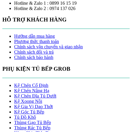
Hotline & Zalo 1 : 0899 16 15 19
Hotline & Zalo 2 : 0974 137 026
HỖ TRỢ KHÁCH HÀNG
Hướng dẫn mua hàng
Phương thức thanh toán
Chính sách vận chuyển và giao nhận
Chính sách đổi và trả
Chính sách bảo hành
PHỤ KIỆN TỦ BẾP GROB
Kệ Chén Cố Định
Kệ Chén Nâng Hạ
Kệ Chén Đĩa Tủ Dưới
Kệ Xoong Nồi
Kệ Gia Vị Dao Thớt
Kệ Góc Tủ Bếp
Tủ Đồ Khô
Thùng Gạo Tủ Bếp
Thùng Rác Tủ Bếp