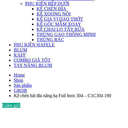
PHỤ KIỆN BẾP DƯỚI
KỆ CHÉN ĐĨA
KỆ XOONG NỒI
KỆ GIA VỊ DAO THỚT
KỆ GÓC MÂM XOAY
KỆ CHAI LỌ TẨY RỬA
THÙNG GẠO THÔNG MINH
THÙNG RÁC
PHỤ KIỆN HAFELE
BLUM
KAFF
COMBO GIÁ TỐT
TAY NÂNG BLUM
Home
Shop
Sản phẩm
GROB
Kệ chén bát đĩa nâng hạ Full Inox 304 – C1C304 190
Giảm giá!