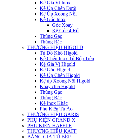
Kệ Gia Vị Inox
Kệ Úp Chén Dưới
Kệ Úp Xoong Nồi
Kệ Góc Inox
Góc Xoay
Kệ Góc 4 Rổ
Thùng Gạo
Thùng Rác
THƯƠNG HIỆU HIGOLD
Tủ Đồ Khô Higold
Kệ Chén Inox Tủ Bếp Trên
Kệ Gia Vị Higold
Kệ Góc Higold
Kệ Úp Chén Higold
Kệ úp Xoong Nồi Higold
Khay chia Higold
Thùng Gạo
Thùng Rác
Kệ Inox Khác
Phụ Kiện Tủ Áo
THƯƠNG HIỆU GARIS
PHỤ KIỆN GRAND X
PHỤ KIỆN HAFELE
THƯƠNG HIỆU KAFF
BẢNG GIÁ TỦ BẾP