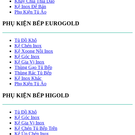
Khay Chia Thìa Dao
Kệ Inox Để Bản
Phụ Kiện Tủ Áo
PHỤ KIỆN BẾP EUROGOLD
Tủ Đồ Khô
Kệ Chén Inox
Kệ Xoong Nồi Inox
Kệ Góc Inox
Kệ Gia Vị Inox
Thùng Gạo Tủ Bếp
Thùng Rác Tủ Bếp
Kệ Inox Khác
Phụ Kiện Tủ Áo
PHỤ KIỆN BẾP HIGOLD
Tủ Đồ Khô
Kệ Góc Inox
Kệ Gia Vị Inox
Kệ Chén Tủ Bếp Trên
Kệ Úp Chén Inox