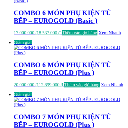
11.277.000 ₫.
COMBO 6 MÓN PHỤ KIỆN TỦ
BẾP – EUROGOLD (Basic )
Giá
Giá
17.000.000
₫
8.537.000
₫
Thêm vào giỏ hàng
Xem Nhanh
gốc
hiện
Giảm giá!
là:
tại
17.000.000 ₫.
là:
8.537.000 ₫.
COMBO 6 MÓN PHỤ KIỆN TỦ
BẾP – EUROGOLD (Plus )
Giá
Giá
20.000.000
₫
12.899.000
₫
Thêm vào giỏ hàng
Xem Nhanh
gốc
hiện
Giảm giá!
là:
tại
20.000.000 ₫.
là:
12.899.000 ₫.
COMBO 7 MÓN PHỤ KIỆN TỦ
BẾP – EUROGOLD (Plus )