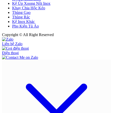
Kệ Úp Xoong Nồi Inox
Khay Chia Hộc Kéo
Thùng Gạo
Thùng Rác
Kệ Inox Khác
Phụ Kiện Tủ Áo
Copyright © All Right Reserved
Liên hệ Zalo
Điện thoại