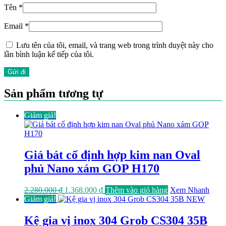
Tên
*
Email
*
Lưu tên của tôi, email, và trang web trong trình duyệt này cho
lần bình luận kế tiếp của tôi.
Sản phẩm tương tự
Giảm giá!
Giá bát cố định hợp kim nan Oval
phủ Nano xám GOP H170
Giá
Giá
2.280.000
₫
1.368.000
₫
Thêm vào giỏ hàng
Xem Nhanh
gốc
hiện
Giảm giá!
là:
tại
2.280.000 ₫.
là:
Kệ gia vị inox 304 Grob CS304 35B
1.368.000 ₫.