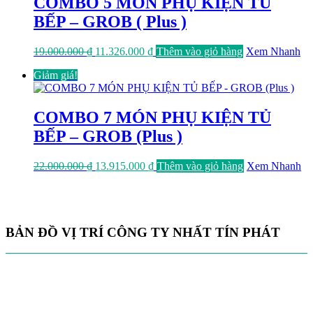
COMBO 5 MÓN PHỤ KIỆN TỦ
BẾP – GROB ( Plus )
Giá
Giá
19.000.000
₫
11.326.000
₫
Thêm vào giỏ hàng
Xem Nhanh
gốc
hiện
Giảm giá!
là:
tại
19.000.000 ₫.
là:
11.326.000 ₫.
COMBO 7 MÓN PHỤ KIỆN TỦ
BẾP – GROB (Plus )
Giá
Giá
22.000.000
₫
13.915.000
₫
Thêm vào giỏ hàng
Xem Nhanh
gốc
hiện
là:
tại
22.000.000 ₫.
là:
13.915.000 ₫.
BẢN ĐỒ VỊ TRÍ CÔNG TY NHẤT TÍN PHÁT