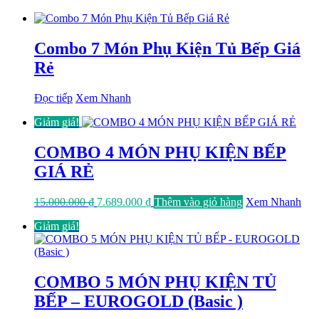
Combo 7 Món Phụ Kiện Tủ Bếp Giá
Rẻ
Đọc tiếp
Xem Nhanh
Giảm giá!
COMBO 4 MÓN PHỤ KIỆN BẾP
GIÁ RẺ
Giá
Giá
15.000.000
₫
7.689.000
₫
Thêm vào giỏ hàng
Xem Nhanh
gốc
hiện
Giảm giá!
là:
tại
15.000.000 ₫.
là:
7.689.000 ₫.
COMBO 5 MÓN PHỤ KIỆN TỦ
BẾP – EUROGOLD (Basic )