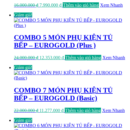
Giá
Giá
16.000.000
₫
7.990.000
₫
Thêm vào giỏ hàng
Xem Nhanh
gốc
hiện
Giảm giá!
là:
tại
16.000.000 ₫.
là:
7.990.000 ₫.
COMBO 5 MÓN PHỤ KIỆN TỦ
BẾP – EUROGOLD (Plus )
Giá
Giá
24.000.000
₫
12.353.000
₫
Thêm vào giỏ hàng
Xem Nhanh
gốc
hiện
Giảm giá!
là:
tại
24.000.000 ₫.
là:
12.353.000 ₫.
COMBO 7 MÓN PHỤ KIỆN TỦ
BẾP – EUROGOLD (Basic)
Giá
Giá
22.000.000
₫
11.277.000
₫
Thêm vào giỏ hàng
Xem Nhanh
gốc
hiện
Giảm giá!
là:
tại
22.000.000 ₫.
là: