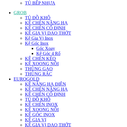
TỦ BẾP NHỰA
GROB
TỦ ĐỒ KHÔ
KỆ CHÉN NÂNG HẠ
KỆ CHÉN CỐ ĐỊNH
KỆ GIA VỊ DAO THỚT
Kệ Gia Vị Inox
Kệ Góc Inox
Góc Xoay
Kệ Góc 4 Rổ
KỆ CHÉN KÉO
KỆ XOONG NỒI
THÙNG GẠO
THÙNG RÁC
EUROGOLD
KỆ NÂNG HẠ ĐIỆN
KỆ CHÉN NÂNG HẠ
KỆ CHÉN CỐ ĐỊNH
TỦ ĐỒ KHÔ
KỆ CHÉN INOX
KỆ XOONG NỒI
KỆ GÓC INOX
KỆ GIA VỊ
KỆ GIA VỊ DAO THỚT