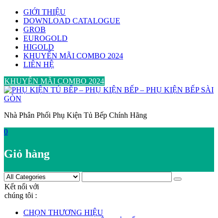
Skip
GIỚI THIỆU
to
DOWNLOAD CATALOGUE
content
GROB
EUROGOLD
HIGOLD
KHUYẾN MÃI COMBO 2024
LIÊN HỆ
KHUYẾN MÃI COMBO 2024
Nhà Phân Phối Phụ Kiện Tủ Bếp Chính Hãng
0
Giỏ hàng
Kết nối với
chúng tôi :
CHỌN THƯƠNG HIỆU