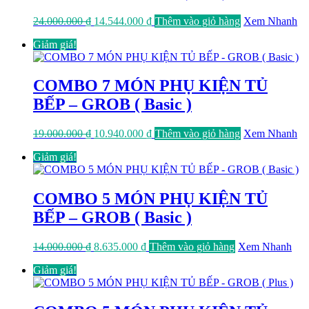
Giá
Giá
24.000.000
₫
14.544.000
₫
Thêm vào giỏ hàng
Xem Nhanh
gốc
hiện
Giảm giá!
là:
tại
24.000.000 ₫.
là:
14.544.000 ₫.
COMBO 7 MÓN PHỤ KIỆN TỦ
BẾP – GROB ( Basic )
Giá
Giá
19.000.000
₫
10.940.000
₫
Thêm vào giỏ hàng
Xem Nhanh
gốc
hiện
Giảm giá!
là:
tại
19.000.000 ₫.
là:
10.940.000 ₫.
COMBO 5 MÓN PHỤ KIỆN TỦ
BẾP – GROB ( Basic )
Giá
Giá
14.000.000
₫
8.635.000
₫
Thêm vào giỏ hàng
Xem Nhanh
gốc
hiện
Giảm giá!
là:
tại
14.000.000 ₫.
là:
8.635.000 ₫.