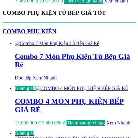
Giá
Giá
3.362.000
₫
2.017.200
₫
Thêm vào giỏ hàng
Xem Nhanh
gốc
hiện
là:
tại
COMBO PHỤ KIỆN TỦ BẾP GIÁ TỐT
3.362.000 ₫.
là:
2.017.200 ₫.
COMBO PHỤ KIỆN
Combo 7 Món Phụ Kiện Tủ Bếp Giá
Rẻ
Đọc tiếp
Xem Nhanh
Giảm giá!
COMBO 4 MÓN PHỤ KIỆN BẾP
GIÁ RẺ
Giá
Giá
15.000.000
₫
7.689.000
₫
Thêm vào giỏ hàng
Xem Nhanh
gốc
hiện
Giảm giá!
là:
tại