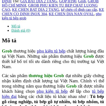
ĐỊNH
Thẻ:
GIA BAT DIA 2 TANG
,
GOP H190
,
Grob
,
GROB
kim
HỒ CHÍ MINH
,
GROB PHU KIEN TU BEP CHAT LUONG
nan
CAO
,
KE CHEN BAT DIA 2 TANG
,
kệ chén cố định cao cấp
,
KE
Oval
CHEN CO DINH INOX 304
,
KE CHEN DIA NAN OVAL
,
phụ
phủ
kiện tủ bêp grob
Nano
xám
Mô tả
GOP
Đánh giá (0)
H190
số
Mô tả
lượng
Grob
thương hiệu
phụ kiện tủ bếp
chất lượng hàng đầu
tại Việt Nam. Những sản phẩm thương hiệu
Grob
được
thiết kế bố trí tối ưu dành riêng cho thị trường tại Việt
Nam.
Các sản phẩm
thương hiệu Grob
đạt nhiều giấy chứng
nhận kiểm định chất lượng tại Việt Nam. Chính vì thế
trong những năm qua thương hiệu
Grob
rất được nhiều
khách hàng chọn
phụ kiện tủ bếp
để lắp cho
tủ bếp
hiện đại
bằng các chất liệu tủ khác nhau như :
Tủ bếp
gỗ công nghiệp, tủ bếp gỗ tự nhiên, tủ bếp nhôm, tủ