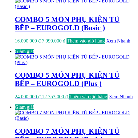
15.000.000 ₫.
là:
7.689.000 ₫.
COMBO 5 MÓN PHỤ KIỆN TỦ
BẾP – EUROGOLD (Basic )
Giá
Giá
16.000.000
₫
7.990.000
₫
Thêm vào giỏ hàng
Xem Nhanh
gốc
hiện
Giảm giá!
là:
tại
16.000.000 ₫.
là:
7.990.000 ₫.
COMBO 5 MÓN PHỤ KIỆN TỦ
BẾP – EUROGOLD (Plus )
Giá
Giá
24.000.000
₫
12.353.000
₫
Thêm vào giỏ hàng
Xem Nhanh
gốc
hiện
Giảm giá!
là:
tại
24.000.000 ₫.
là:
12.353.000 ₫.
COMBO 7 MÓN PHỤ KIỆN TỦ