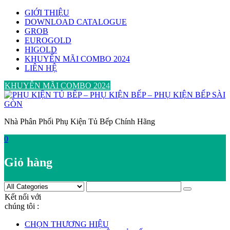
Skip
GIỚI THIỆU
to
DOWNLOAD CATALOGUE
content
GROB
EUROGOLD
HIGOLD
KHUYẾN MÃI COMBO 2024
LIÊN HỆ
KHUYẾN MÃI COMBO 2024
Nhà Phân Phối Phụ Kiện Tủ Bếp Chính Hãng
0
Giỏ hàng
Kết nối với
chúng tôi :
CHỌN THƯƠNG HIỆU