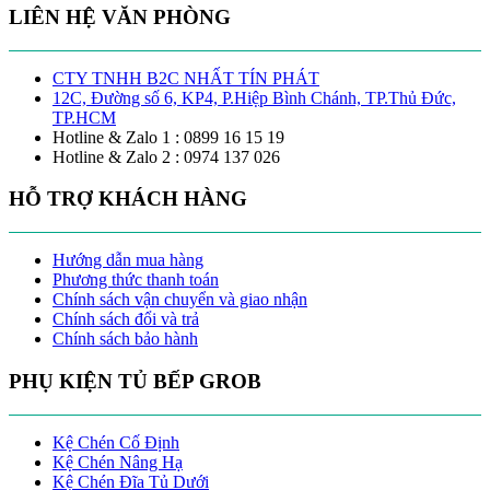
LIÊN HỆ VĂN PHÒNG
CTY TNHH B2C NHẤT TÍN PHÁT
12C, Đường số 6, KP4, P.Hiệp Bình Chánh, TP.Thủ Đức,
TP.HCM
Hotline & Zalo 1 : 0899 16 15 19
Hotline & Zalo 2 : 0974 137 026
HỖ TRỢ KHÁCH HÀNG
Hướng dẫn mua hàng
Phương thức thanh toán
Chính sách vận chuyển và giao nhận
Chính sách đổi và trả
Chính sách bảo hành
PHỤ KIỆN TỦ BẾP GROB
Kệ Chén Cố Định
Kệ Chén Nâng Hạ
Kệ Chén Đĩa Tủ Dưới