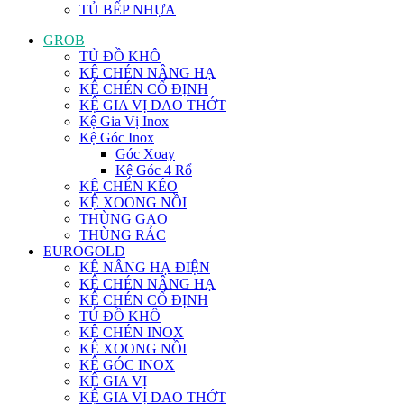
TỦ BẾP NHỰA
GROB
TỦ ĐỒ KHÔ
KỆ CHÉN NÂNG HẠ
KỆ CHÉN CỐ ĐỊNH
KỆ GIA VỊ DAO THỚT
Kệ Gia Vị Inox
Kệ Góc Inox
Góc Xoay
Kệ Góc 4 Rổ
KỆ CHÉN KÉO
KỆ XOONG NỒI
THÙNG GẠO
THÙNG RÁC
EUROGOLD
KỆ NÂNG HẠ ĐIỆN
KỆ CHÉN NÂNG HẠ
KỆ CHÉN CỐ ĐỊNH
TỦ ĐỒ KHÔ
KỆ CHÉN INOX
KỆ XOONG NỒI
KỆ GÓC INOX
KỆ GIA VỊ
KỆ GIA VỊ DAO THỚT