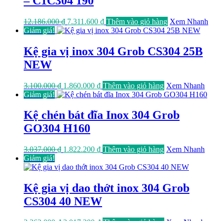
– C1C304 190
Giá
Giá
12.186.000
₫
7.311.600
₫
Thêm vào giỏ hàng
Xem Nhanh
gốc
hiện
Giảm giá!
là:
tại
12.186.000 ₫.
là:
Kệ gia vị inox 304 Grob CS304 25B
7.311.600 ₫.
NEW
Giá
Giá
3.100.000
₫
1.860.000
₫
Thêm vào giỏ hàng
Xem Nhanh
gốc
hiện
Giảm giá!
là:
tại
3.100.000 ₫.
là:
Kệ chén bát đĩa Inox 304 Grob
1.860.000 ₫.
GO304 H160
Giá
Giá
3.037.000
₫
1.822.200
₫
Thêm vào giỏ hàng
Xem Nhanh
gốc
hiện
Giảm giá!
là:
tại
3.037.000 ₫.
là:
1.822.200 ₫.
Kệ gia vị dao thớt inox 304 Grob
CS304 40 NEW