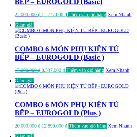
BẾP – EUROGOLD (Basic)
Giá
Giá
22.000.000
₫
11.277.000
₫
Thêm vào giỏ hàng
Xem Nhanh
gốc
hiện
Giảm giá!
là:
tại
22.000.000 ₫.
là:
11.277.000 ₫.
COMBO 6 MÓN PHỤ KIỆN TỦ
BẾP – EUROGOLD (Basic )
Giá
Giá
17.000.000
₫
8.537.000
₫
Thêm vào giỏ hàng
Xem Nhanh
gốc
hiện
Giảm giá!
là:
tại
17.000.000 ₫.
là:
8.537.000 ₫.
COMBO 6 MÓN PHỤ KIỆN TỦ
BẾP – EUROGOLD (Plus )
Giá
Giá
20.000.000
₫
12.899.000
₫
Thêm vào giỏ hàng
Xem Nhanh
gốc
hiện
Giảm giá!
là:
tại