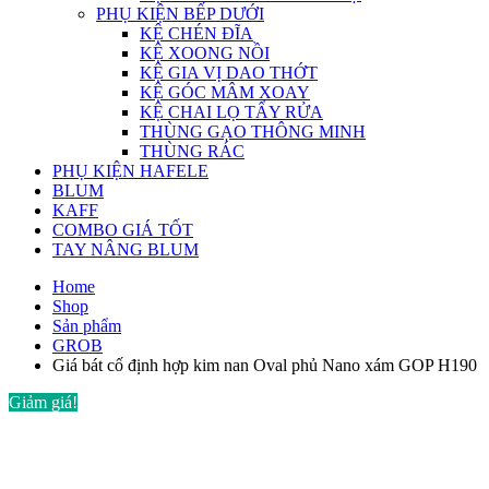
PHỤ KIỆN BẾP DƯỚI
KỆ CHÉN ĐĨA
KỆ XOONG NỒI
KỆ GIA VỊ DAO THỚT
KỆ GÓC MÂM XOAY
KỆ CHAI LỌ TẨY RỬA
THÙNG GẠO THÔNG MINH
THÙNG RÁC
PHỤ KIỆN HAFELE
BLUM
KAFF
COMBO GIÁ TỐT
TAY NÂNG BLUM
Home
Shop
Sản phẩm
GROB
Giá bát cố định hợp kim nan Oval phủ Nano xám GOP H190
Giảm giá!