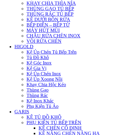
KHAY CHIA THÌA NỈA
THÙNG GẠO TỦ BẾP
THÙNG RÁC TỦ BẾP
KỆ DƯỚI BỒN RỬA
BẾP ĐIỆN – BẾP TỪ
MÁY HÚT MÙI
CHẬU RỬA CHÉN INOX
VÒI RỬA CHÉN
HIGOLD
Kệ Úp Chén Tủ Bếp Trên
Tủ Đồ Khô
Kệ Góc Inox
Kệ Gia Vị
Kệ Úp Chén Inox
Kệ Úp Xoong Nồi
Khay Chia Hộc Kéo
Thùng Gạo
Thùng Rác
Kệ Inox Khác
Phụ Kiện Tủ Áo
GARIS
KỆ TỦ ĐỒ KHÔ
PHỤ KIỆN TỦ BẾP TRÊN
KỆ CHÉN CỐ ĐỊNH
KỆ NÂNG CHÉN NÂNG HẠ