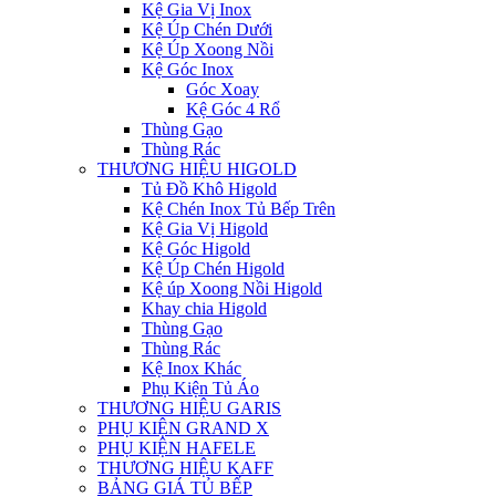
Kệ Gia Vị Inox
Kệ Úp Chén Dưới
Kệ Úp Xoong Nồi
Kệ Góc Inox
Góc Xoay
Kệ Góc 4 Rổ
Thùng Gạo
Thùng Rác
THƯƠNG HIỆU HIGOLD
Tủ Đồ Khô Higold
Kệ Chén Inox Tủ Bếp Trên
Kệ Gia Vị Higold
Kệ Góc Higold
Kệ Úp Chén Higold
Kệ úp Xoong Nồi Higold
Khay chia Higold
Thùng Gạo
Thùng Rác
Kệ Inox Khác
Phụ Kiện Tủ Áo
THƯƠNG HIỆU GARIS
PHỤ KIỆN GRAND X
PHỤ KIỆN HAFELE
THƯƠNG HIỆU KAFF
BẢNG GIÁ TỦ BẾP