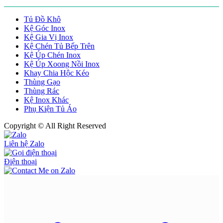
Tủ Đồ Khô
Kệ Góc Inox
Kệ Gia Vị Inox
Kệ Chén Tủ Bếp Trên
Kệ Úp Chén Inox
Kệ Úp Xoong Nồi Inox
Khay Chia Hộc Kéo
Thùng Gạo
Thùng Rác
Kệ Inox Khác
Phụ Kiện Tủ Áo
Copyright © All Right Reserved
Liên hệ Zalo
Điện thoại