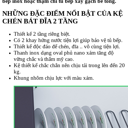
bếp inox hoặc thậm chí tủ bếp xây gạch bê tông.
NHỮNG ĐẶC ĐIỂM NỔI BẬT CỦA KỆ
CHÉN BÁT ĐĨA 2 TẦNG
Thiết kế 2 tầng riêng biệt.
Có 2 khay hứng nước tiện lợi giúp bảo vệ tủ bếp.
Thiết kế độc đáo để chén, đĩa .. vô cùng tiện lợi.
Thanh inox dạng oval phủ nano xám tăng độ
vững chắc và thẩm mỹ cao.
Kệ thiết kế chắc chắn nên chịu tải trong lên đến 20
kg.
Khung nhôm chịu lực với màu xám.