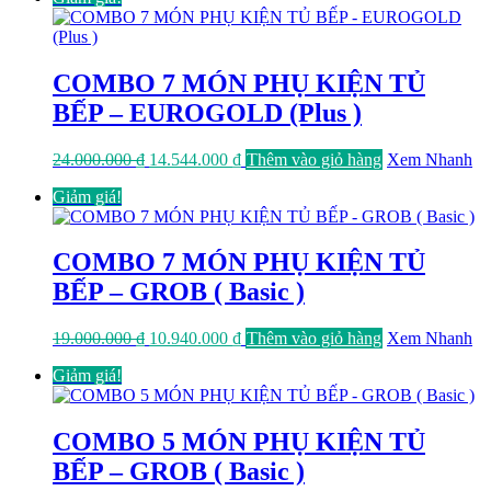
20.000.000 ₫.
là:
12.899.000 ₫.
COMBO 7 MÓN PHỤ KIỆN TỦ
BẾP – EUROGOLD (Plus )
Giá
Giá
24.000.000
₫
14.544.000
₫
Thêm vào giỏ hàng
Xem Nhanh
gốc
hiện
Giảm giá!
là:
tại
24.000.000 ₫.
là:
14.544.000 ₫.
COMBO 7 MÓN PHỤ KIỆN TỦ
BẾP – GROB ( Basic )
Giá
Giá
19.000.000
₫
10.940.000
₫
Thêm vào giỏ hàng
Xem Nhanh
gốc
hiện
Giảm giá!
là:
tại
19.000.000 ₫.
là:
10.940.000 ₫.
COMBO 5 MÓN PHỤ KIỆN TỦ
BẾP – GROB ( Basic )