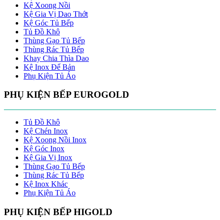
Kệ Xoong Nồi
Kệ Gia Vị Dao Thớt
Kệ Góc Tủ Bếp
Tủ Đồ Khô
Thùng Gạo Tủ Bếp
Thùng Rác Tủ Bếp
Khay Chia Thìa Dao
Kệ Inox Để Bản
Phụ Kiện Tủ Áo
PHỤ KIỆN BẾP EUROGOLD
Tủ Đồ Khô
Kệ Chén Inox
Kệ Xoong Nồi Inox
Kệ Góc Inox
Kệ Gia Vị Inox
Thùng Gạo Tủ Bếp
Thùng Rác Tủ Bếp
Kệ Inox Khác
Phụ Kiện Tủ Áo
PHỤ KIỆN BẾP HIGOLD