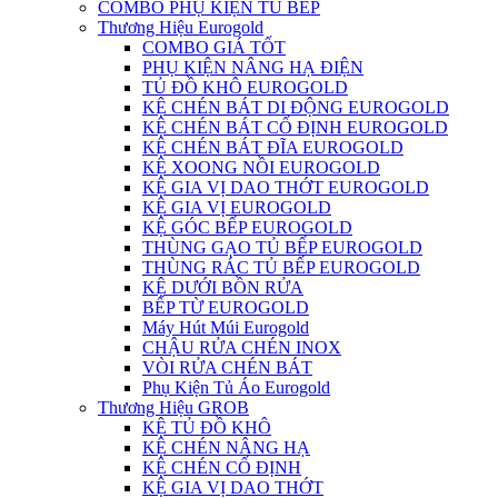
COMBO PHỤ KIỆN TỦ BẾP
Thương Hiệu Eurogold
COMBO GIÁ TỐT
PHỤ KIỆN NÂNG HẠ ĐIỆN
TỦ ĐỒ KHÔ EUROGOLD
KỆ CHÉN BÁT DI ĐỘNG EUROGOLD
KỆ CHÉN BÁT CỐ ĐỊNH EUROGOLD
KỆ CHÉN BÁT ĐĨA EUROGOLD
KỆ XOONG NỒI EUROGOLD
KỆ GIA VỊ DAO THỚT EUROGOLD
KỆ GIA VỊ EUROGOLD
KỆ GÓC BẾP EUROGOLD
THÙNG GẠO TỦ BẾP EUROGOLD
THÙNG RÁC TỦ BẾP EUROGOLD
KỆ DƯỚI BỒN RỬA
BẾP TỪ EUROGOLD
Máy Hút Múi Eurogold
CHẬU RỬA CHÉN INOX
VÒI RỬA CHÉN BÁT
Phụ Kiện Tủ Áo Eurogold
Thương Hiệu GROB
KỆ TỦ ĐỒ KHÔ
KỆ CHÉN NÂNG HẠ
KỆ CHÉN CỐ ĐỊNH
KỆ GIA VỊ DAO THỚT