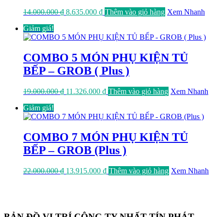
Giá
Giá
14.000.000
₫
8.635.000
₫
Thêm vào giỏ hàng
Xem Nhanh
gốc
hiện
Giảm giá!
là:
tại
14.000.000 ₫.
là:
8.635.000 ₫.
COMBO 5 MÓN PHỤ KIỆN TỦ
BẾP – GROB ( Plus )
Giá
Giá
19.000.000
₫
11.326.000
₫
Thêm vào giỏ hàng
Xem Nhanh
gốc
hiện
Giảm giá!
là:
tại
19.000.000 ₫.
là:
11.326.000 ₫.
COMBO 7 MÓN PHỤ KIỆN TỦ
BẾP – GROB (Plus )
Giá
Giá
22.000.000
₫
13.915.000
₫
Thêm vào giỏ hàng
Xem Nhanh
gốc
hiện
là:
tại
22.000.000 ₫.
là:
13.915.000 ₫.
BẢN ĐỒ VỊ TRÍ CÔNG TY NHẤT TÍN PHÁT