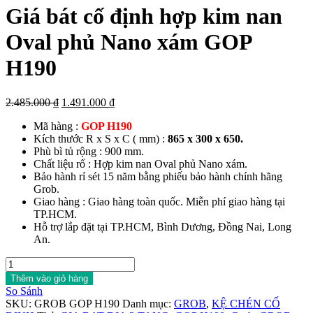
Giá bát cố định hợp kim nan
Oval phủ Nano xám GOP
H190
Giá
Giá
2.485.000
₫
1.491.000
₫
gốc
hiện
Mã hàng :
GOP H190
là:
tại
Kích thước R x S x C ( mm) :
865 x 300 x 650.
2.485.000 ₫.
là:
Phù bì tủ rộng : 900 mm.
1.491.000 ₫.
Chất liệu rổ : Hợp kim nan Oval phủ Nano xám.
Bảo hành rỉ sét 15 năm bằng phiếu bảo hành chính hãng
Grob.
Giao hàng : Giao hàng toàn quốc. Miễn phí giao hàng tại
TP.HCM.
Hỗ trợ lắp đặt tại TP.HCM, Bình Dương, Đồng Nai, Long
An.
Giá
bát
Thêm vào giỏ hàng
cố
So Sánh
định
SKU:
GROB GOP H190
Danh mục:
GROB
,
KỆ CHÉN CỐ
hợp