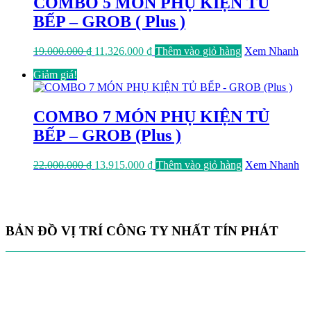
COMBO 5 MÓN PHỤ KIỆN TỦ
BẾP – GROB ( Plus )
Giá
Giá
19.000.000
₫
11.326.000
₫
Thêm vào giỏ hàng
Xem Nhanh
gốc
hiện
Giảm giá!
là:
tại
19.000.000 ₫.
là:
11.326.000 ₫.
COMBO 7 MÓN PHỤ KIỆN TỦ
BẾP – GROB (Plus )
Giá
Giá
22.000.000
₫
13.915.000
₫
Thêm vào giỏ hàng
Xem Nhanh
gốc
hiện
là:
tại
22.000.000 ₫.
là:
13.915.000 ₫.
BẢN ĐỒ VỊ TRÍ CÔNG TY NHẤT TÍN PHÁT