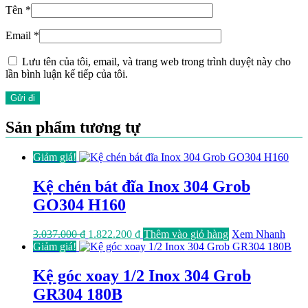
Tên
*
Email
*
Lưu tên của tôi, email, và trang web trong trình duyệt này cho
lần bình luận kế tiếp của tôi.
Sản phẩm tương tự
Giảm giá!
Kệ chén bát đĩa Inox 304 Grob
GO304 H160
Giá
Giá
3.037.000
₫
1.822.200
₫
Thêm vào giỏ hàng
Xem Nhanh
gốc
hiện
Giảm giá!
là:
tại
3.037.000 ₫.
là:
Kệ góc xoay 1/2 Inox 304 Grob
1.822.200 ₫.
GR304 180B