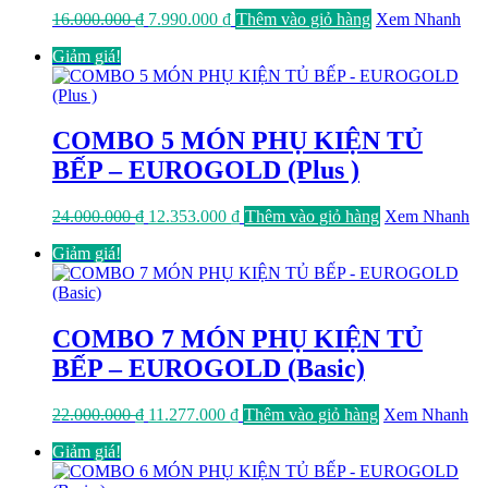
Giá
Giá
16.000.000
₫
7.990.000
₫
Thêm vào giỏ hàng
Xem Nhanh
gốc
hiện
Giảm giá!
là:
tại
16.000.000 ₫.
là:
7.990.000 ₫.
COMBO 5 MÓN PHỤ KIỆN TỦ
BẾP – EUROGOLD (Plus )
Giá
Giá
24.000.000
₫
12.353.000
₫
Thêm vào giỏ hàng
Xem Nhanh
gốc
hiện
Giảm giá!
là:
tại
24.000.000 ₫.
là:
12.353.000 ₫.
COMBO 7 MÓN PHỤ KIỆN TỦ
BẾP – EUROGOLD (Basic)
Giá
Giá
22.000.000
₫
11.277.000
₫
Thêm vào giỏ hàng
Xem Nhanh
gốc
hiện
Giảm giá!
là:
tại
22.000.000 ₫.
là: