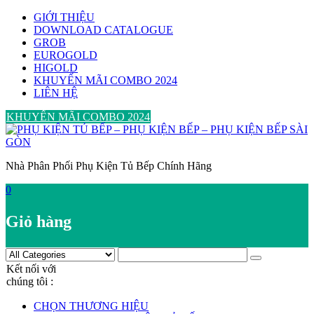
Skip
GIỚI THIỆU
to
DOWNLOAD CATALOGUE
content
GROB
EUROGOLD
HIGOLD
KHUYẾN MÃI COMBO 2024
LIÊN HỆ
KHUYẾN MÃI COMBO 2024
Nhà Phân Phối Phụ Kiện Tủ Bếp Chính Hãng
0
Giỏ hàng
Kết nối với
chúng tôi :
CHỌN THƯƠNG HIỆU