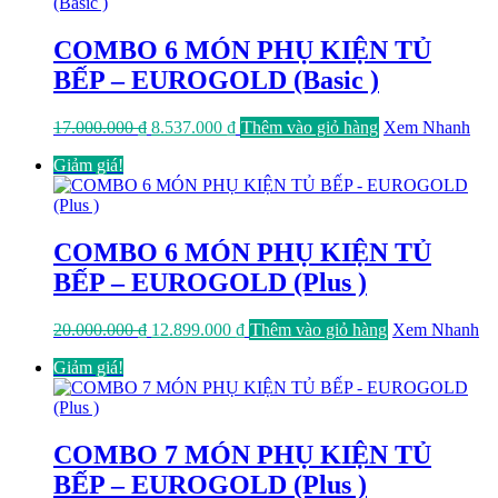
11.277.000 ₫.
COMBO 6 MÓN PHỤ KIỆN TỦ
BẾP – EUROGOLD (Basic )
Giá
Giá
17.000.000
₫
8.537.000
₫
Thêm vào giỏ hàng
Xem Nhanh
gốc
hiện
Giảm giá!
là:
tại
17.000.000 ₫.
là:
8.537.000 ₫.
COMBO 6 MÓN PHỤ KIỆN TỦ
BẾP – EUROGOLD (Plus )
Giá
Giá
20.000.000
₫
12.899.000
₫
Thêm vào giỏ hàng
Xem Nhanh
gốc
hiện
Giảm giá!
là:
tại
20.000.000 ₫.
là:
12.899.000 ₫.
COMBO 7 MÓN PHỤ KIỆN TỦ
BẾP – EUROGOLD (Plus )