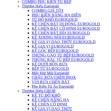
COMBO PHỤ KIỆN TỦ BẾP
Thương Hiệu Eurogold
COMBO GIÁ TỐT
PHỤ KIỆN NÂNG HẠ ĐIỆN
TỦ ĐỒ KHÔ EUROGOLD
KỆ CHÉN BÁT DI ĐỘNG EUROGOLD
KỆ CHÉN BÁT CỐ ĐỊNH EUROGOLD
KỆ CHÉN BÁT ĐĨA EUROGOLD
KỆ XOONG NỒI EUROGOLD
KỆ GIA VỊ DAO THỚT EUROGOLD
KỆ GIA VỊ EUROGOLD
KỆ GÓC BẾP EUROGOLD
THÙNG GẠO TỦ BẾP EUROGOLD
THÙNG RÁC TỦ BẾP EUROGOLD
KỆ DƯỚI BỒN RỬA
BẾP TỪ EUROGOLD
Máy Hút Múi Eurogold
CHẬU RỬA CHÉN INOX
VÒI RỬA CHÉN BÁT
Phụ Kiện Tủ Áo Eurogold
Thương Hiệu GROB
KỆ TỦ ĐỒ KHÔ
KỆ CHÉN NÂNG HẠ
KỆ CHÉN CỐ ĐỊNH
KỆ GIA VỊ DAO THỚT