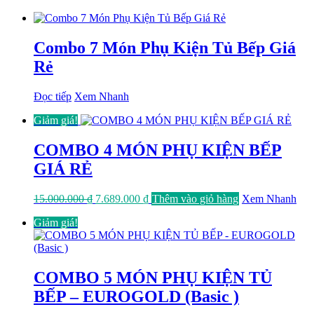
Combo 7 Món Phụ Kiện Tủ Bếp Giá
Rẻ
Đọc tiếp
Xem Nhanh
Giảm giá!
COMBO 4 MÓN PHỤ KIỆN BẾP
GIÁ RẺ
Giá
Giá
15.000.000
₫
7.689.000
₫
Thêm vào giỏ hàng
Xem Nhanh
gốc
hiện
Giảm giá!
là:
tại
15.000.000 ₫.
là:
7.689.000 ₫.
COMBO 5 MÓN PHỤ KIỆN TỦ
BẾP – EUROGOLD (Basic )