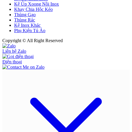
Kệ Úp Xoong Nồi Inox
Khay Chia Hộc Kéo
Thùng Gạo
Thùng Rác
Kệ Inox Khác
Phụ Kiện Tủ Áo
Copyright © All Right Reserved
Liên hệ Zalo
Điện thoại