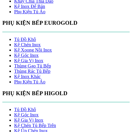
Khay Chia Thìa Dao
Kệ Inox Để Bản
Phụ Kiện Tủ Áo
PHỤ KIỆN BẾP EUROGOLD
Tủ Đồ Khô
Kệ Chén Inox
Kệ Xoong Nồi Inox
Kệ Góc Inox
Kệ Gia Vị Inox
Thùng Gạo Tủ Bếp
Thùng Rác Tủ Bếp
Kệ Inox Khác
Phụ Kiện Tủ Áo
PHỤ KIỆN BẾP HIGOLD
Tủ Đồ Khô
Kệ Góc Inox
Kệ Gia Vị Inox
Kệ Chén Tủ Bếp Trên
Kệ Úp Chén Inox