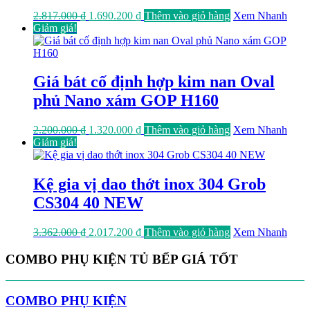
Giá
Giá
2.817.000
₫
1.690.200
₫
Thêm vào giỏ hàng
Xem Nhanh
gốc
hiện
Giảm giá!
là:
tại
2.817.000 ₫.
là:
1.690.200 ₫.
Giá bát cố định hợp kim nan Oval
phủ Nano xám GOP H160
Giá
Giá
2.200.000
₫
1.320.000
₫
Thêm vào giỏ hàng
Xem Nhanh
gốc
hiện
Giảm giá!
là:
tại
2.200.000 ₫.
là:
1.320.000 ₫.
Kệ gia vị dao thớt inox 304 Grob
CS304 40 NEW
Giá
Giá
3.362.000
₫
2.017.200
₫
Thêm vào giỏ hàng
Xem Nhanh
gốc
hiện
là:
tại
COMBO PHỤ KIỆN TỦ BẾP GIÁ TỐT
3.362.000 ₫.
là:
2.017.200 ₫.
COMBO PHỤ KIỆN