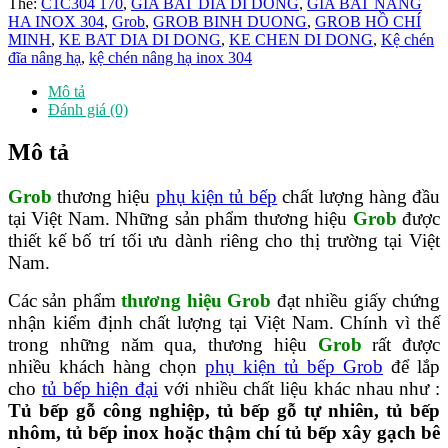
Thẻ:
C1C304 170
,
GIA BAT DIA DI DONG
,
GIA BAT NANG
hạ
HA INOX 304
,
Grob
,
GROB BINH DUONG
,
GROB HỒ CHÍ
Full
MINH
,
KE BAT DIA DI DONG
,
KE CHEN DI DONG
,
Kệ chén
Inox
đĩa nâng hạ
,
kệ chén nâng hạ inox 304
304
-
Mô tả
C1C304
Đánh giá (0)
180
số
Mô tả
lượng
Grob
thương hiệu
phụ kiện tủ bếp
chất lượng hàng đầu
tại Việt Nam. Những sản phẩm thương hiệu
Grob
được
thiết kế bố trí tối ưu dành riêng cho thị trường tại Việt
Nam.
Các sản phẩm
thương hiệu Grob
đạt nhiều giấy chứng
nhận kiểm định chất lượng tại Việt Nam. Chính vì thế
trong những năm qua, thương hiệu
Grob
rất được
nhiều khách hàng chọn
phụ kiện tủ bếp Grob
để lắp
cho
tủ bếp hiện đại
với nhiều chất liệu khác nhau như :
Tủ bếp gỗ công nghiệp, tủ bếp gỗ tự nhiên, tủ bếp
nhôm, tủ bếp inox hoặc thậm chí tủ bếp xây gạch bê