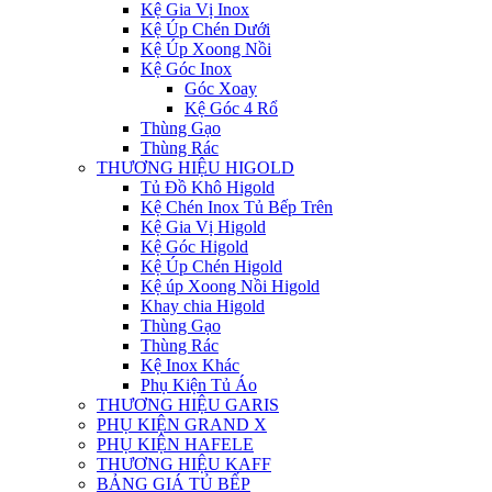
Kệ Gia Vị Inox
Kệ Úp Chén Dưới
Kệ Úp Xoong Nồi
Kệ Góc Inox
Góc Xoay
Kệ Góc 4 Rổ
Thùng Gạo
Thùng Rác
THƯƠNG HIỆU HIGOLD
Tủ Đồ Khô Higold
Kệ Chén Inox Tủ Bếp Trên
Kệ Gia Vị Higold
Kệ Góc Higold
Kệ Úp Chén Higold
Kệ úp Xoong Nồi Higold
Khay chia Higold
Thùng Gạo
Thùng Rác
Kệ Inox Khác
Phụ Kiện Tủ Áo
THƯƠNG HIỆU GARIS
PHỤ KIỆN GRAND X
PHỤ KIỆN HAFELE
THƯƠNG HIỆU KAFF
BẢNG GIÁ TỦ BẾP