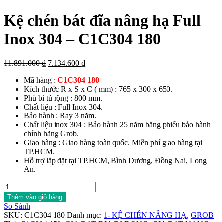
Kệ chén bát đĩa nâng hạ Full
Inox 304 – C1C304 180
Giá
Giá
11.891.000
₫
7.134.600
₫
gốc
hiện
Mã hàng :
C1C304 180
là:
tại
Kích thước R x S x C ( mm) : 765 x 300 x 650.
11.891.000 ₫.
là:
Phù bì tủ rộng : 800 mm.
7.134.600 ₫.
Chất liệu : Full Inox 304.
Bảo hành : Ray 3 năm.
Chất liệu inox 304 : Bảo hành 25 năm bằng phiếu bảo hành
chính hãng Grob.
Giao hàng : Giao hàng toàn quốc. Miễn phí giao hàng tại
TP.HCM.
Hỗ trợ lắp đặt tại TP.HCM, Bình Dương, Đồng Nai, Long
An.
Kệ
chén
Thêm vào giỏ hàng
bát
So Sánh
đĩa
SKU:
C1C304 180
Danh mục:
1- KỆ CHÉN NÂNG HẠ
,
GROB
nâng