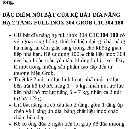
tông.
ĐẶC ĐIỂM NỔI BẬT CỦA KỆ BÁT ĐĨA NÂNG
HẠ 2 TẦNG FULL INOX 304 GROB C1C304 180
Giá bát đĩa nâng hạ full inox 304
C1C304 180
có
vẻ ngoài sáng bóng, thiết kế hiện đại, giá bát nâng
hạ mang lại cảm giác sang trọng cho không gian
bếp nhà bạn. Kệ sử dụng 100% chất liệu inox 304
nên bạn hoàn toàn yên tâm không lo bị rỉ sét. Đây
là một trong những sản phẩm cao cấp đến từ
thương hiệu Grob.
Thiết kế 2 nút trợ lực linh hoạt, nhấn nút trợ lực
bên trái hỗ trợ lực nâng 1 – 5 kg, nhấn nút trợ lực
bên phải hỗ trợ lực nâng 5 – 7 kg, nhấn cả 2 nút
trợ lực 12kg.
Giá bát nâng hạ có cấu tạo 2 tầng, gồm 1 tầng úp
chén và 1 tầng úp đĩa, bằng chất liệu inox chắc
chắn, bền đẹp.
Kệ có ống đũa 3 ngăn tiện lợi giúp để đũa muổng