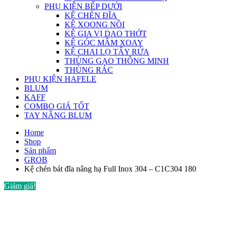
PHỤ KIỆN BẾP DƯỚI
KỆ CHÉN ĐĨA
KỆ XOONG NỒI
KỆ GIA VỊ DAO THỚT
KỆ GÓC MÂM XOAY
KỆ CHAI LỌ TẨY RỬA
THÙNG GẠO THÔNG MINH
THÙNG RÁC
PHỤ KIỆN HAFELE
BLUM
KAFF
COMBO GIÁ TỐT
TAY NÂNG BLUM
Home
Shop
Sản phẩm
GROB
Kệ chén bát đĩa nâng hạ Full Inox 304 – C1C304 180
Giảm giá!