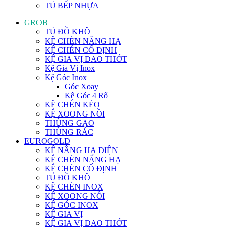
TỦ BẾP NHỰA
GROB
TỦ ĐỒ KHÔ
KỆ CHÉN NÂNG HẠ
KỆ CHÉN CỐ ĐỊNH
KỆ GIA VỊ DAO THỚT
Kệ Gia Vị Inox
Kệ Góc Inox
Góc Xoay
Kệ Góc 4 Rổ
KỆ CHÉN KÉO
KỆ XOONG NỒI
THÙNG GẠO
THÙNG RÁC
EUROGOLD
KỆ NÂNG HẠ ĐIỆN
KỆ CHÉN NÂNG HẠ
KỆ CHÉN CỐ ĐỊNH
TỦ ĐỒ KHÔ
KỆ CHÉN INOX
KỆ XOONG NỒI
KỆ GÓC INOX
KỆ GIA VỊ
KỆ GIA VỊ DAO THỚT