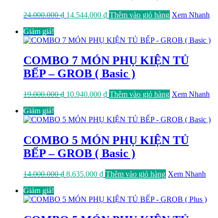
Giá
Giá
24.000.000
₫
14.544.000
₫
Thêm vào giỏ hàng
Xem Nhanh
gốc
hiện
Giảm giá!
là:
tại
24.000.000 ₫.
là:
14.544.000 ₫.
COMBO 7 MÓN PHỤ KIỆN TỦ
BẾP – GROB ( Basic )
Giá
Giá
19.000.000
₫
10.940.000
₫
Thêm vào giỏ hàng
Xem Nhanh
gốc
hiện
Giảm giá!
là:
tại
19.000.000 ₫.
là:
10.940.000 ₫.
COMBO 5 MÓN PHỤ KIỆN TỦ
BẾP – GROB ( Basic )
Giá
Giá
14.000.000
₫
8.635.000
₫
Thêm vào giỏ hàng
Xem Nhanh
gốc
hiện
Giảm giá!
là:
tại
14.000.000 ₫.
là:
8.635.000 ₫.