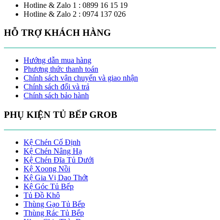
Hotline & Zalo 1 : 0899 16 15 19
Hotline & Zalo 2 : 0974 137 026
HỖ TRỢ KHÁCH HÀNG
Hướng dẫn mua hàng
Phương thức thanh toán
Chính sách vận chuyển và giao nhận
Chính sách đổi và trả
Chính sách bảo hành
PHỤ KIỆN TỦ BẾP GROB
Kệ Chén Cố Định
Kệ Chén Nâng Hạ
Kệ Chén Đĩa Tủ Dưới
Kệ Xoong Nồi
Kệ Gia Vị Dao Thớt
Kệ Góc Tủ Bếp
Tủ Đồ Khô
Thùng Gạo Tủ Bếp
Thùng Rác Tủ Bếp