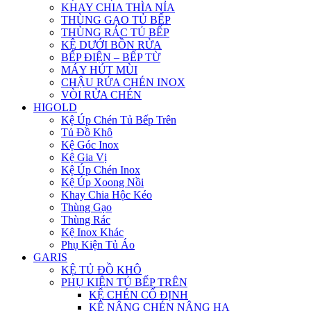
KHAY CHIA THÌA NỈA
THÙNG GẠO TỦ BẾP
THÙNG RÁC TỦ BẾP
KỆ DƯỚI BỒN RỬA
BẾP ĐIỆN – BẾP TỪ
MÁY HÚT MÙI
CHẬU RỬA CHÉN INOX
VÒI RỬA CHÉN
HIGOLD
Kệ Úp Chén Tủ Bếp Trên
Tủ Đồ Khô
Kệ Góc Inox
Kệ Gia Vị
Kệ Úp Chén Inox
Kệ Úp Xoong Nồi
Khay Chia Hộc Kéo
Thùng Gạo
Thùng Rác
Kệ Inox Khác
Phụ Kiện Tủ Áo
GARIS
KỆ TỦ ĐỒ KHÔ
PHỤ KIỆN TỦ BẾP TRÊN
KỆ CHÉN CỐ ĐỊNH
KỆ NÂNG CHÉN NÂNG HẠ