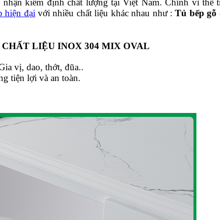
 nhận kiểm định chất lượng tại Việt Nam. Chính vì thế
p hiện đại
với nhiều chất liệu khác nhau như :
Tủ bếp gỗ 
 CHẤT LIỆU INOX 304 MIX OVAL
ia vị, dao, thớt, đũa..
g tiện lợi và an toàn.