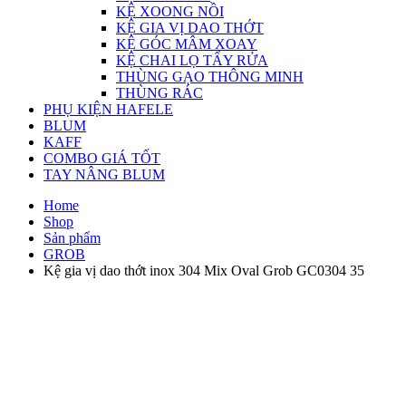
KỆ XOONG NỒI
KỆ GIA VỊ DAO THỚT
KỆ GÓC MÂM XOAY
KỆ CHAI LỌ TẨY RỬA
THÙNG GẠO THÔNG MINH
THÙNG RÁC
PHỤ KIỆN HAFELE
BLUM
KAFF
COMBO GIÁ TỐT
TAY NÂNG BLUM
Home
Shop
Sản phẩm
GROB
Kệ gia vị dao thớt inox 304 Mix Oval Grob GC0304 35