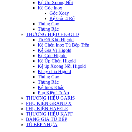
Kệ Úp Xoong Nồi
Kệ Góc Inox
Góc Xoay
Kệ Góc 4 Rổ
Thùng Gạo
Thùng Rác
THƯƠNG HIỆU HIGOLD
Tủ Đồ Khô Higold
Kệ Chén Inox Tủ Bếp Trên
Kệ Gia Vị Higold
Kệ Góc Higold
Kệ Úp Chén Higold
Kệ úp Xoong Nồi Higold
Khay chia Higold
Thùng Gạo
Thùng Rác
Kệ Inox Khác
Phụ Kiện Tủ Áo
THƯƠNG HIỆU GARIS
PHỤ KIỆN GRAND X
PHỤ KIỆN HAFELE
THƯƠNG HIỆU KAFF
BẢNG GIÁ TỦ BẾP
TỦ BẾP NHỰA