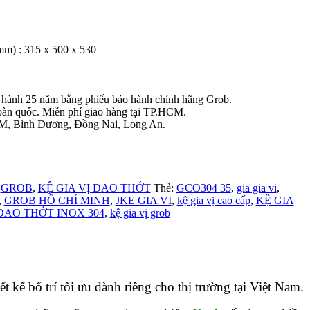
mm) : 315 x 500 x 530
.
200 ₫.
o hành 25 năm bằng phiếu bảo hành chính hãng Grob.
oàn quốc. Miễn phí giao hàng tại TP.HCM.
HCM, Bình Dương, Đồng Nai, Long An.
:
GROB
,
KỆ GIA VỊ DAO THỚT
Thẻ:
GCO304 35
,
gia gia vi
,
,
GROB HỒ CHÍ MINH
,
JKE GIA VI
,
kệ gia vị cao cấp
,
KỆ GIA
 DAO THỚT INOX 304
,
kệ gia vị grob
ết kế bố trí tối ưu dành riêng cho thị trường tại Việt Nam.