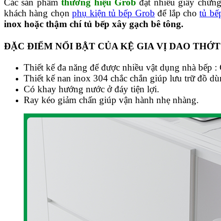
Các sản phẩm
thương hiệu Grob
đạt nhiều giấy chứng
khách hàng chọn
phụ kiện tủ bếp Grob
để lắp cho
tủ bế
inox hoặc thậm chí tủ bếp xây gạch bê tông.
ĐẶC ĐIỂM NỔI BẬT CỦA KỆ GIA VỊ DAO THỚT
Thiết kế đa năng để được nhiều vật dụng nhà bếp : G
Thiết kế nan inox 304 chắc chắn giúp lưu trữ đồ dùn
Có khay hướng nước ở đáy tiện lợi.
Ray kéo giảm chấn giúp vận hành nhẹ nhàng.