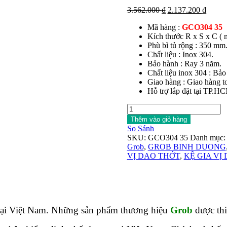
Giá
Giá
3.562.000
₫
2.137.200
₫
gốc
hiện
Mã hàng :
GCO304 35
là:
tại
Kích thước R x S x C ( 
3.562.000 ₫.
là:
Phù bì tủ rộng : 350 mm
2.137.
Chất liệu : Inox 304.
Bảo hành : Ray 3 năm.
Chất liệu inox 304 : Bả
Giao hàng : Giao hàng t
Hỗ trợ lắp đặt tại TP.
Kệ
gia
Thêm vào giỏ hàng
vị
So Sánh
dao
SKU:
GCO304 35
Danh mục
thớt
Grob
,
GROB BINH DUONG
inox
VỊ DAO THỚT
,
KỆ GIA VỊ
304
Mix
Oval
Grob
GC0304
35
tại Việt Nam. Những sản phẩm thương hiệu
Grob
được thi
số
lượng