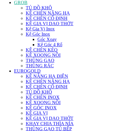
GROB
TỦ ĐỒ KHÔ
KỆ CHÉN NÂNG HẠ
KỆ CHÉN CỐ ĐỊNH
KỆ GIA VỊ DAO THỚT
Kệ Gia Vị Inox
Kệ Góc Inox
Góc Xoay
Kệ Góc 4 Rổ
KỆ CHÉN KÉO
KỆ XOONG NỒI
THÙNG GẠO
THÙNG RÁC
EUROGOLD
KỆ NÂNG HẠ ĐIỆN
KỆ CHÉN NÂNG HẠ
KỆ CHÉN CỐ ĐỊNH
TỦ ĐỒ KHÔ
KỆ CHÉN INOX
KỆ XOONG NỒI
KỆ GÓC INOX
KỆ GIA VỊ
KỆ GIA VỊ DAO THỚT
KHAY CHIA THÌA NỈA
THÙNG GẠO TỦ BẾP