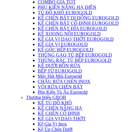
COMBO GIÁ TỐT
PHỤ KIỆN NÂNG HẠ ĐIỆN
TỦ ĐỒ KHÔ EUROGOLD
KỆ CHÉN BÁT DI ĐỘNG EUROGOLD
KỆ CHÉN BÁT CỐ ĐỊNH EUROGOLD
KỆ CHÉN BÁT ĐĨA EUROGOLD
KỆ XOONG NỒI EUROGOLD
KỆ GIA VỊ DAO THỚT EUROGOLD
KỆ GIA VỊ EUROGOLD
KỆ GÓC BẾP EUROGOLD
THÙNG GẠO TỦ BẾP EUROGOLD
THÙNG RÁC TỦ BẾP EUROGOLD
KỆ DƯỚI BỒN RỬA
BẾP TỪ EUROGOLD
Máy Hút Múi Eurogold
CHẬU RỬA CHÉN INOX
VÒI RỬA CHÉN BÁT
Phụ Kiện Tủ Áo Eurogold
Thương Hiệu GROB
KỆ TỦ ĐỒ KHÔ
KỆ CHÉN NÂNG HẠ
KỆ CHÉN CỐ ĐỊNH
KỆ GIA VỊ DAO THỚT
Kệ Gia Vị Inox
Kệ Úp Chén Dưới