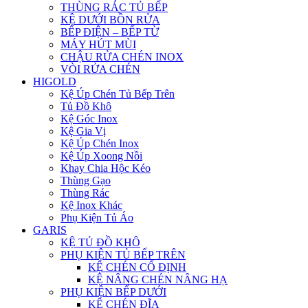
THÙNG RÁC TỦ BẾP
KỆ DƯỚI BỒN RỬA
BẾP ĐIỆN – BẾP TỪ
MÁY HÚT MÙI
CHẬU RỬA CHÉN INOX
VÒI RỬA CHÉN
HIGOLD
Kệ Úp Chén Tủ Bếp Trên
Tủ Đồ Khô
Kệ Góc Inox
Kệ Gia Vị
Kệ Úp Chén Inox
Kệ Úp Xoong Nồi
Khay Chia Hộc Kéo
Thùng Gạo
Thùng Rác
Kệ Inox Khác
Phụ Kiện Tủ Áo
GARIS
KỆ TỦ ĐỒ KHÔ
PHỤ KIỆN TỦ BẾP TRÊN
KỆ CHÉN CỐ ĐỊNH
KỆ NÂNG CHÉN NÂNG HẠ
PHỤ KIỆN BẾP DƯỚI
KỆ CHÉN ĐĨA