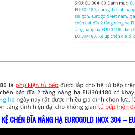
tầng
SKU:
EUI304180
Danh mục:
Eu
nâng
EUI304180
,
eurogld chinh han
hạ
sai gon
,
eurogold viet nam
,
gi
EUI304180
chén bát đĩa 2 tầng nâng hạ 
số
tầng nâng hạ EUI304180
,
ke c
lượng
EUI304180
,
Kệ úp chén dĩa di 
180
là
phụ kiện tủ bếp
được lắp cho hệ tủ bếp trê
 chén bát đĩa 2 tầng nâng hạ EUI304180
có khay
ng hạ
ngày nay rất được nhiều gia đình chọn lựa, 
òn tăng tính hiện đại cho không gian
tủ bếp hiện đ
 KỆ CHÉN ĐĨA NÂNG HẠ EUROGOLD INOX 304 – E