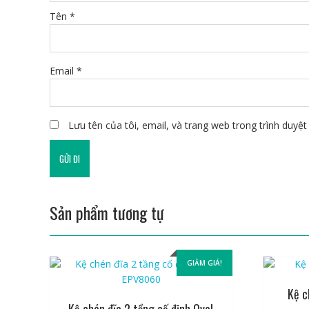
Tên
*
Email
*
Lưu tên của tôi, email, và trang web trong trình duyệt 
Sản phẩm tương tự
GIẢM GIÁ!
Kệ c
Kệ chén đĩa 2 tầng cố định Oval