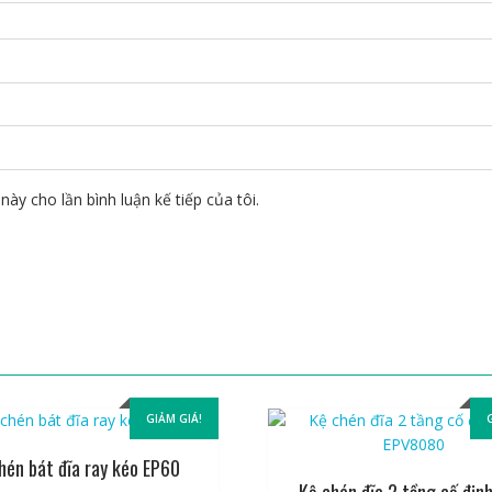
này cho lần bình luận kế tiếp của tôi.
GIẢM GIÁ!
hén bát đĩa ray kéo EP60
Kệ chén đĩa 2 tầng cố định