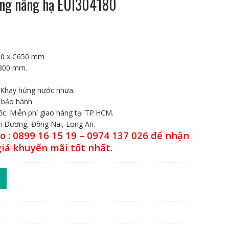
tầng nâng hạ EUI304180
280 x C650 mm
 800 mm.
500 ₫.
 Khay hứng nước nhựa.
 bảo hành.
ốc. Miễn phí giao hàng tại TP.HCM.
nh Dương, Đồng Nai, Long An.
lo : 0899 16 15 19 – 0974 137 026 để nhận
giá khuyến mãi tốt nhất.