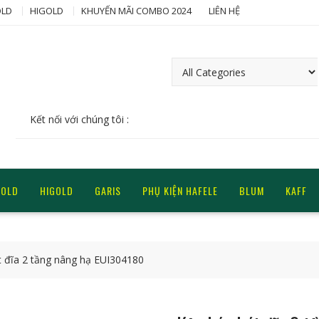
LD
HIGOLD
KHUYẾN MÃI COMBO 2024
LIÊN HỆ
Kết nối với chúng tôi :
GOLD
HIGOLD
GARIS
PHỤ KIỆN HAFELE
BLUM
KAFF
t đĩa 2 tầng nâng hạ EUI304180