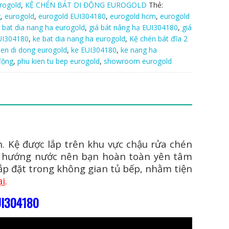
rogold
,
KỆ CHÉN BÁT DI ĐỘNG EUROGOLD
Thẻ:
g
,
eurogold
,
eurogold EUI304180
,
eurogold hcm
,
eurogold
a bat dia nang ha eurogold
,
giá bát nâng hạ EUI304180
,
giá
EUI304180
,
ke bat dia nang ha eurogold
,
Kệ chén bát đĩa 2
hen di dong eurogold
,
ke EUI304180
,
ke nang ha
động
,
phu kien tu bep eurogold
,
showroom eurogold
n. Kệ được lắp trên khu vực chậu rửa chén
 hướng nước nên bạn hoàn toàn yên tâm
lắp đặt trong không gian tủ bếp, nhằm tiện
ại
.
UI304180