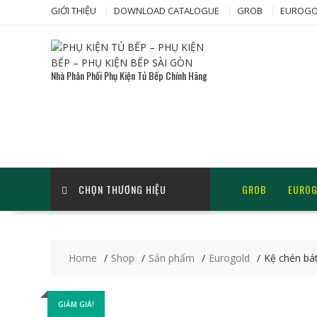
Skip
GIỚI THIỆU
DOWNLOAD CATALOGUE
GROB
EUROGO
to
content
Nhà Phân Phối Phụ Kiện Tủ Bếp Chính Hãng
CHỌN THƯƠNG HIỆU
GROB
EURO
Home
Shop
Sản phẩm
Eurogold
Kệ chén bá
GIẢM GIÁ!