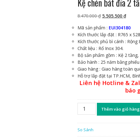
Kệ chén bát đĩa 2 
Giá
Giá
8.470.000
₫
5.505.500
₫
gốc
hiện
Mã sản phẩm :
EUI304180
là:
tại
Kích thước lắp đặt : R765 x S
8.470.000 ₫.
là:
Kích thước phủ bì cánh : Rộng
5.505.
Chất liệu : Rổ Inox 304.
Bộ sản phẩm gồm : Kệ 2 tầng,
Bảo hành : 25 năm bằng phiếu
Giao hàng : Giao hàng toàn qu
Hỗ trợ lắp đặt tại TP.HCM, Bì
Liên hệ Hotline & Za
báo 
Kệ
Thêm vào giỏ hàng
chén
bát
đĩa
So Sánh
2