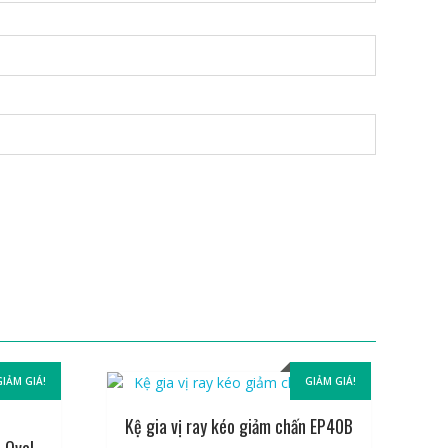
GIẢM GIÁ!
GIẢM GIÁ!
Kệ gia vị ray kéo giảm chấn EP40B
 Oval