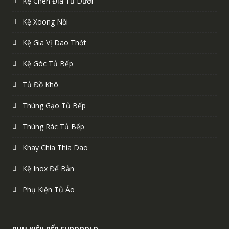
Kệ Chén Đĩa Tủ Dưới
Kệ Xoong Nồi
Kệ Gia Vị Dao Thớt
Kệ Góc Tủ Bếp
Tủ Đồ Khô
Thùng Gạo Tủ Bếp
Thùng Rác Tủ Bếp
Khay Chia Thìa Dao
Kệ Inox Để Bản
Phụ Kiện Tủ Áo