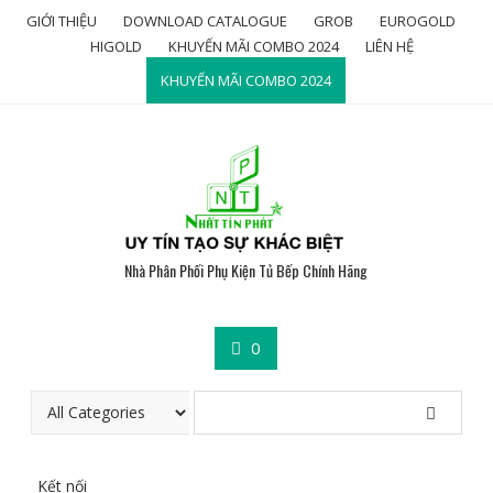
Skip
GIỚI THIỆU
DOWNLOAD CATALOGUE
GROB
EUROGOLD
to
HIGOLD
KHUYẾN MÃI COMBO 2024
LIÊN HỆ
content
KHUYẾN MÃI COMBO 2024
Nhà Phân Phối Phụ Kiện Tủ Bếp Chính Hãng
0
Kết nối