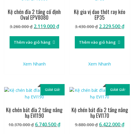
Kệ chén đĩa 2 tầng cố định
Kệ gia vị dao thớt ray kéo
Oval EPV8080
EP35
Giá
Giá
Giá
Giá
2.119.000
₫
2.229.500
₫
3.260.000
₫
3.430.000
₫
gốc
hiện
gốc
hiệ
là:
tại
là:
tại
Thêm vào giỏ hàng
Thêm vào giỏ hàng
3.260.000 ₫.
là:
3.430.000 ₫.
là:
2.119.000 ₫.
2.22
Xem Nhanh
Xem Nhanh
GIẢM GIÁ!
GIẢM GIÁ!
Kệ chén bát đĩa 2 tầng nâng
Kệ chén bát đĩa 2 tầng nâng
hạ EVI190
hạ EVI170
Giá
Giá
Giá
Giá
6.740.500
₫
6.422.000
₫
10.370.000
₫
9.880.000
₫
gốc
hiện
gốc
hiệ