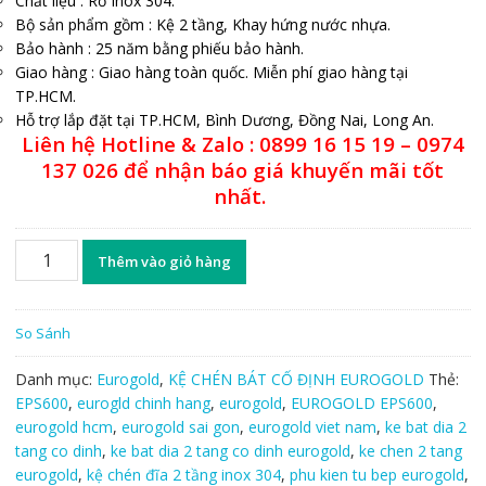
Chất liệu : Rổ Inox 304.
Bộ sản phẩm gồm : Kệ 2 tầng, Khay hứng nước nhựa.
Bảo hành : 25 năm bằng phiếu bảo hành.
Giao hàng : Giao hàng toàn quốc. Miễn phí giao hàng tại
TP.HCM.
Hỗ trợ lắp đặt tại TP.HCM, Bình Dương, Đồng Nai, Long An.
Liên hệ Hotline & Zalo : 0899 16 15 19 – 0974
137 026 để nhận báo giá khuyến mãi tốt
nhất.
Kệ
Thêm vào giỏ hàng
chén
bát
đĩa
So Sánh
cố
định
Danh mục:
Eurogold
,
KỆ CHÉN BÁT CỐ ĐỊNH EUROGOLD
Thẻ:
2
EPS600
,
eurogld chinh hang
,
eurogold
,
EUROGOLD EPS600
,
tầng
eurogold hcm
,
eurogold sai gon
,
eurogold viet nam
,
ke bat dia 2
EPS600
tang co dinh
,
ke bat dia 2 tang co dinh eurogold
,
ke chen 2 tang
số
eurogold
,
kệ chén đĩa 2 tầng inox 304
,
phu kien tu bep eurogold
,