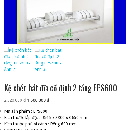
Kệ chén bát đĩa cố định 2 tầng EPS600
Giá
Giá
2.320.000
₫
1.508.000
₫
gốc
hiện
Mã sản phẩm : EPS600
là:
tại
Kích thước lắp đặt : R565 x S300 x C650 mm
2.320.000 ₫.
là:
Kích thước phủ bì cánh : Rộng 600 mm.
1.508.000 ₫.