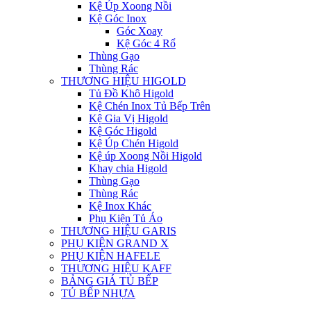
Kệ Úp Xoong Nồi
Kệ Góc Inox
Góc Xoay
Kệ Góc 4 Rổ
Thùng Gạo
Thùng Rác
THƯƠNG HIỆU HIGOLD
Tủ Đồ Khô Higold
Kệ Chén Inox Tủ Bếp Trên
Kệ Gia Vị Higold
Kệ Góc Higold
Kệ Úp Chén Higold
Kệ úp Xoong Nồi Higold
Khay chia Higold
Thùng Gạo
Thùng Rác
Kệ Inox Khác
Phụ Kiện Tủ Áo
THƯƠNG HIỆU GARIS
PHỤ KIỆN GRAND X
PHỤ KIỆN HAFELE
THƯƠNG HIỆU KAFF
BẢNG GIÁ TỦ BẾP
TỦ BẾP NHỰA