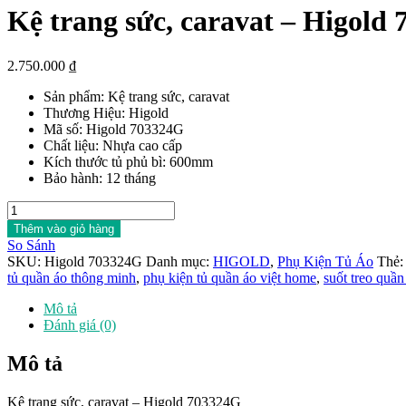
Kệ trang sức, caravat – Higold
2.750.000
₫
Sản phẩm: Kệ trang sức, caravat
Thương Hiệu: Higold
Mã số: Higold 703324G
Chất liệu: Nhựa cao cấp
Kích thước tủ phủ bì: 600mm
Bảo hành: 12 tháng
Kệ
trang
Thêm vào giỏ hàng
sức,
So Sánh
caravat
SKU:
Higold 703324G
Danh mục:
HIGOLD
,
Phụ Kiện Tủ Áo
Thẻ
–
tủ quần áo thông minh
,
phụ kiện tủ quần áo việt home
,
suốt treo quần
Higold
703324G
Mô tả
số
Đánh giá (0)
lượng
Mô tả
Kệ trang sức, caravat – Higold 703324G