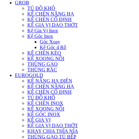
GROB
TỦ ĐỒ KHÔ
KỆ CHÉN NÂNG HẠ
KỆ CHÉN CỐ ĐỊNH
KỆ GIA VỊ DAO THỚT
Kệ Gia Vị Inox
Kệ Góc Inox
Góc Xoay
Kệ Góc 4 Rổ
KỆ CHÉN KÉO
KỆ XOONG NỒI
THÙNG GẠO
THÙNG RÁC
EUROGOLD
KỆ NÂNG HẠ ĐIỆN
KỆ CHÉN NÂNG HẠ
KỆ CHÉN CỐ ĐỊNH
TỦ ĐỒ KHÔ
KỆ CHÉN INOX
KỆ XOONG NỒI
KỆ GÓC INOX
KỆ GIA VỊ
KỆ GIA VỊ DAO THỚT
KHAY CHIA THÌA NỈA
THÙNG GẠO TỦ BẾP