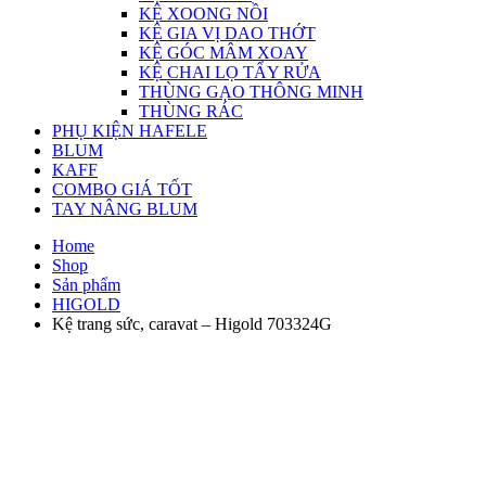
KỆ XOONG NỒI
KỆ GIA VỊ DAO THỚT
KỆ GÓC MÂM XOAY
KỆ CHAI LỌ TẨY RỬA
THÙNG GẠO THÔNG MINH
THÙNG RÁC
PHỤ KIỆN HAFELE
BLUM
KAFF
COMBO GIÁ TỐT
TAY NÂNG BLUM
Home
Shop
Sản phẩm
HIGOLD
Kệ trang sức, caravat – Higold 703324G