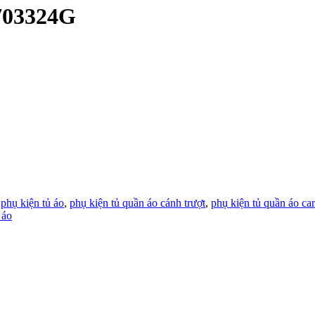
 703324G
:
phụ kiện tủ áo
,
phụ kiện tủ quần áo cánh trượt
,
phụ kiện tủ quần áo car
 áo