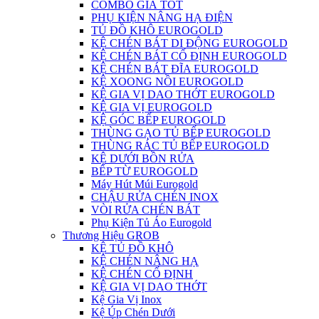
COMBO GIÁ TỐT
PHỤ KIỆN NÂNG HẠ ĐIỆN
TỦ ĐỒ KHÔ EUROGOLD
KỆ CHÉN BÁT DI ĐỘNG EUROGOLD
KỆ CHÉN BÁT CỐ ĐỊNH EUROGOLD
KỆ CHÉN BÁT ĐĨA EUROGOLD
KỆ XOONG NỒI EUROGOLD
KỆ GIA VỊ DAO THỚT EUROGOLD
KỆ GIA VỊ EUROGOLD
KỆ GÓC BẾP EUROGOLD
THÙNG GẠO TỦ BẾP EUROGOLD
THÙNG RÁC TỦ BẾP EUROGOLD
KỆ DƯỚI BỒN RỬA
BẾP TỪ EUROGOLD
Máy Hút Múi Eurogold
CHẬU RỬA CHÉN INOX
VÒI RỬA CHÉN BÁT
Phụ Kiện Tủ Áo Eurogold
Thương Hiệu GROB
KỆ TỦ ĐỒ KHÔ
KỆ CHÉN NÂNG HẠ
KỆ CHÉN CỐ ĐỊNH
KỆ GIA VỊ DAO THỚT
Kệ Gia Vị Inox
Kệ Úp Chén Dưới