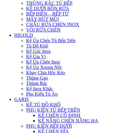
THÙNG RÁC TỦ BẾP
KỆ DƯỚI BỒN RỬA
BẾP ĐIỆN – BẾP TỪ
MÁY HÚT MÙI
CHẬU RỬA CHÉN INOX
VÒI RỬA CHÉN
HIGOLD
Kệ Úp Chén Tủ Bếp Trên
Tủ Đồ Khô
Kệ Góc Inox
Kệ Gia Vị
Kệ Úp Chén Inox
Kệ Úp Xoong Nồi
Khay Chia Hộc Kéo
Thùng Gạo
Thùng Rác
Kệ Inox Khác
Phụ Kiện Tủ Áo
GARIS
KỆ TỦ ĐỒ KHÔ
PHỤ KIỆN TỦ BẾP TRÊN
KỆ CHÉN CỐ ĐỊNH
KỆ NÂNG CHÉN NÂNG HẠ
PHỤ KIỆN BẾP DƯỚI
KỆ CHÉN ĐĨA