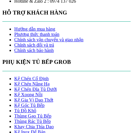
Hotline & Zalo 2 : 0974 137 026
HỖ TRỢ KHÁCH HÀNG
Hướng dẫn mua hàng
Phương thức thanh toán
Chính sách vận chuyển và giao nhận
Chính sách đổi và trả
Chính sách bảo hành
PHỤ KIỆN TỦ BẾP GROB
Kệ Chén Cố Định
Kệ Chén Nâng Hạ
Kệ Chén Đĩa Tủ Dưới
Kệ Xoong Nồi
Kệ Gia Vị Dao Thớt
Kệ Góc Tủ Bếp
Tủ Đồ Khô
Thùng Gạo Tủ Bếp
Thùng Rác Tủ Bếp
Khay Chia Thìa Dao
Kệ Inox Để Bản