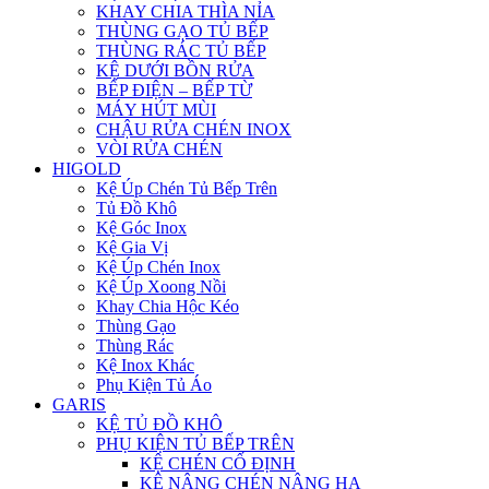
KHAY CHIA THÌA NỈA
THÙNG GẠO TỦ BẾP
THÙNG RÁC TỦ BẾP
KỆ DƯỚI BỒN RỬA
BẾP ĐIỆN – BẾP TỪ
MÁY HÚT MÙI
CHẬU RỬA CHÉN INOX
VÒI RỬA CHÉN
HIGOLD
Kệ Úp Chén Tủ Bếp Trên
Tủ Đồ Khô
Kệ Góc Inox
Kệ Gia Vị
Kệ Úp Chén Inox
Kệ Úp Xoong Nồi
Khay Chia Hộc Kéo
Thùng Gạo
Thùng Rác
Kệ Inox Khác
Phụ Kiện Tủ Áo
GARIS
KỆ TỦ ĐỒ KHÔ
PHỤ KIỆN TỦ BẾP TRÊN
KỆ CHÉN CỐ ĐỊNH
KỆ NÂNG CHÉN NÂNG HẠ