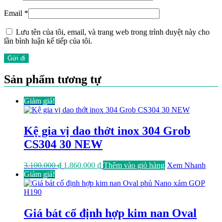
Email
*
Lưu tên của tôi, email, và trang web trong trình duyệt này cho
lần bình luận kế tiếp của tôi.
Sản phẩm tương tự
Giảm giá!
Kệ gia vị dao thớt inox 304 Grob
CS304 30 NEW
Giá
Giá
3.100.000
₫
1.860.000
₫
Thêm vào giỏ hàng
Xem Nhanh
gốc
hiện
Giảm giá!
là:
tại
3.100.000 ₫.
là:
1.860.000 ₫.
Giá bát cố định hợp kim nan Oval