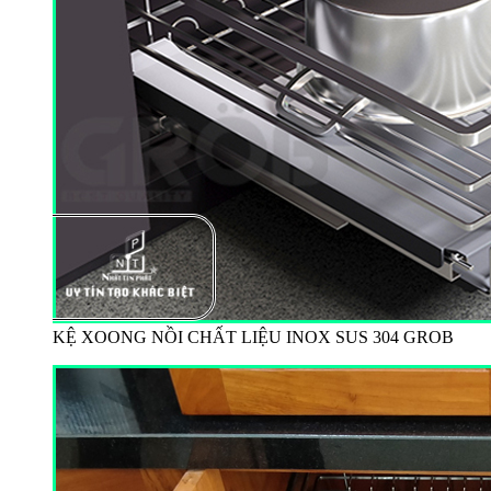
KỆ XOONG NỒI CHẤT LIỆU INOX SUS 304 GROB