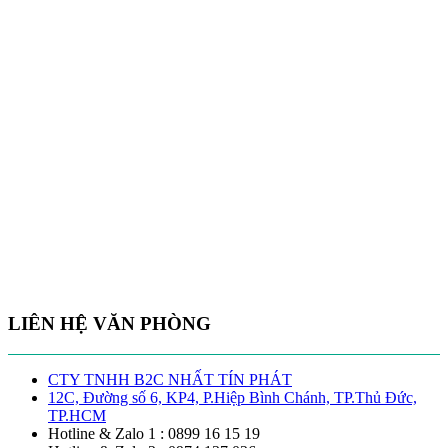
LIÊN HỆ VĂN PHÒNG
CTY TNHH B2C NHẤT TÍN PHÁT
12C, Đường số 6, KP4, P.Hiệp Bình Chánh, TP.Thủ Đức,
TP.HCM
Hotline & Zalo 1 : 0899 16 15 19