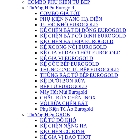
COMBO PHỤ KIỆN TỦ BẾP
Thương Hiệu Eurogold
COMBO GIÁ TỐT
PHỤ KIỆN NÂNG HẠ ĐIỆN
TỦ ĐỒ KHÔ EUROGOLD
KỆ CHÉN BÁT DI ĐỘNG EUROGOLD
KỆ CHÉN BÁT CỐ ĐỊNH EUROGOLD
KỆ CHÉN BÁT ĐĨA EUROGOLD
KỆ XOONG NỒI EUROGOLD
KỆ GIA VỊ DAO THỚT EUROGOLD
KỆ GIA VỊ EUROGOLD
KỆ GÓC BẾP EUROGOLD
THÙNG GẠO TỦ BẾP EUROGOLD
THÙNG RÁC TỦ BẾP EUROGOLD
KỆ DƯỚI BỒN RỬA
BẾP TỪ EUROGOLD
Máy Hút Múi Eurogold
CHẬU RỬA CHÉN INOX
VÒI RỬA CHÉN BÁT
Phụ Kiện Tủ Áo Eurogold
Thương Hiệu GROB
KỆ TỦ ĐỒ KHÔ
KỆ CHÉN NÂNG HẠ
KỆ CHÉN CỐ ĐỊNH
KỆ GIA VỊ DAO THỚT