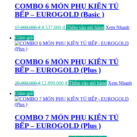
COMBO 6 MÓN PHỤ KIỆN TỦ
BẾP – EUROGOLD (Basic )
Giá
Giá
17.000.000
₫
8.537.000
₫
Thêm vào giỏ hàng
Xem Nhanh
gốc
hiện
Giảm giá!
là:
tại
17.000.000 ₫.
là:
8.537.000 ₫.
COMBO 6 MÓN PHỤ KIỆN TỦ
BẾP – EUROGOLD (Plus )
Giá
Giá
20.000.000
₫
12.899.000
₫
Thêm vào giỏ hàng
Xem Nhanh
gốc
hiện
Giảm giá!
là:
tại
20.000.000 ₫.
là:
12.899.000 ₫.
COMBO 7 MÓN PHỤ KIỆN TỦ
BẾP – EUROGOLD (Plus )