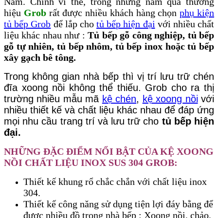
Nam. Chính vì thế, trong những năm qua thương
hiệu
Grob
rất được nhiều khách hàng chọn
phụ kiện
tủ bếp Grob
để lắp cho
tủ bếp hiện đại
với nhiều chất
liệu khác nhau như :
Tủ bếp gỗ công nghiệp, tủ bếp
gỗ tự nhiên, tủ bếp nhôm, tủ bếp inox hoặc tủ bếp
xây gạch bê tông.
Trong không gian nhà bếp thì vị trí lưu trữ chén
đĩa xoong nồi không thể thiếu. Grob cho ra thị
trường nhiều mẫu mã
kệ chén
,
kệ xoong nồi
với
nhiều thiết kế và chất liệu khác nhau để đáp ứng
mọi nhu cầu trang trí và lưu trữ cho
tủ bếp hiện
đại.
NHỮNG ĐẶC ĐIỂM NỔI BẬT CỦA KỆ XOONG
NỒI CHẤT LIỆU INOX SUS 304 GROB:
Thiết kế khung rổ chắc chắn với chất liệu inox
304.
Thiết kế công năng sử dụng tiện lợi đáy bằng để
được nhiều đồ trong nhà bếp : Xoong nồi, chảo,