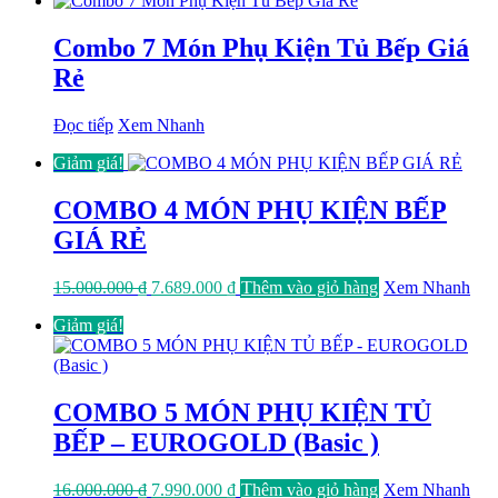
Combo 7 Món Phụ Kiện Tủ Bếp Giá
Rẻ
Đọc tiếp
Xem Nhanh
Giảm giá!
COMBO 4 MÓN PHỤ KIỆN BẾP
GIÁ RẺ
Giá
Giá
15.000.000
₫
7.689.000
₫
Thêm vào giỏ hàng
Xem Nhanh
gốc
hiện
Giảm giá!
là:
tại
15.000.000 ₫.
là:
7.689.000 ₫.
COMBO 5 MÓN PHỤ KIỆN TỦ
BẾP – EUROGOLD (Basic )
Giá
Giá
16.000.000
₫
7.990.000
₫
Thêm vào giỏ hàng
Xem Nhanh