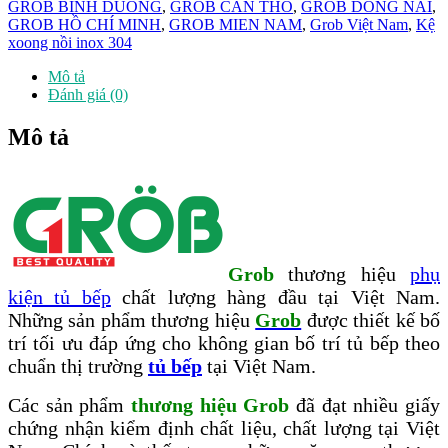
Grob
GROB BINH DUONG
,
GROB CAN THO
,
GROB DONG NAI
,
CS304
GROB HỒ CHÍ MINH
,
GROB MIEN NAM
,
Grob Việt Nam
,
Kệ
81
xoong nồi inox 304
NEW
số
Mô tả
lượng
Đánh giá (0)
Mô tả
Grob
thương hiệu
phụ
kiện tủ bếp
chất lượng hàng đầu tại Việt Nam.
Những sản phẩm thương hiệu
Grob
được thiết kế bố
trí tối ưu đáp ứng cho không gian bố trí tủ bếp theo
chuẩn thị trường
tủ bếp
tại Việt Nam.
Các sản phẩm
thương hiệu Grob
đã đạt nhiều giấy
chứng nhận kiểm định chất liệu, chất lượng tại Việt