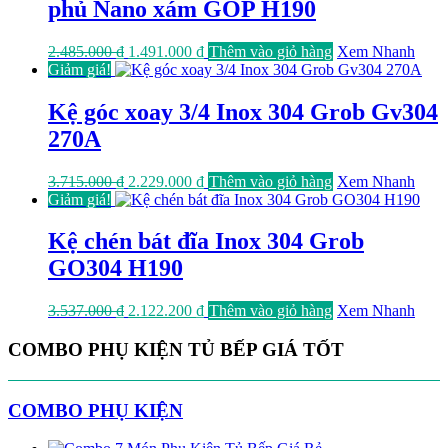
phủ Nano xám GOP H190
Giá
Giá
2.485.000
₫
1.491.000
₫
Thêm vào giỏ hàng
Xem Nhanh
gốc
hiện
Giảm giá!
là:
tại
2.485.000 ₫.
là:
Kệ góc xoay 3/4 Inox 304 Grob Gv304
1.491.000 ₫.
270A
Giá
Giá
3.715.000
₫
2.229.000
₫
Thêm vào giỏ hàng
Xem Nhanh
gốc
hiện
Giảm giá!
là:
tại
3.715.000 ₫.
là:
Kệ chén bát đĩa Inox 304 Grob
2.229.000 ₫.
GO304 H190
Giá
Giá
3.537.000
₫
2.122.200
₫
Thêm vào giỏ hàng
Xem Nhanh
gốc
hiện
là:
tại
COMBO PHỤ KIỆN TỦ BẾP GIÁ TỐT
3.537.000 ₫.
là:
2.122.200 ₫.
COMBO PHỤ KIỆN