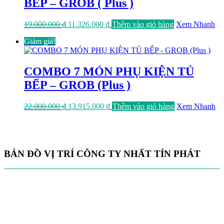
BẾP – GROB ( Plus )
Giá
Giá
19.000.000
₫
11.326.000
₫
Thêm vào giỏ hàng
Xem Nhanh
gốc
hiện
Giảm giá!
là:
tại
19.000.000 ₫.
là:
11.326.000 ₫.
COMBO 7 MÓN PHỤ KIỆN TỦ
BẾP – GROB (Plus )
Giá
Giá
22.000.000
₫
13.915.000
₫
Thêm vào giỏ hàng
Xem Nhanh
gốc
hiện
là:
tại
22.000.000 ₫.
là:
13.915.000 ₫.
BẢN ĐỒ VỊ TRÍ CÔNG TY NHẤT TÍN PHÁT