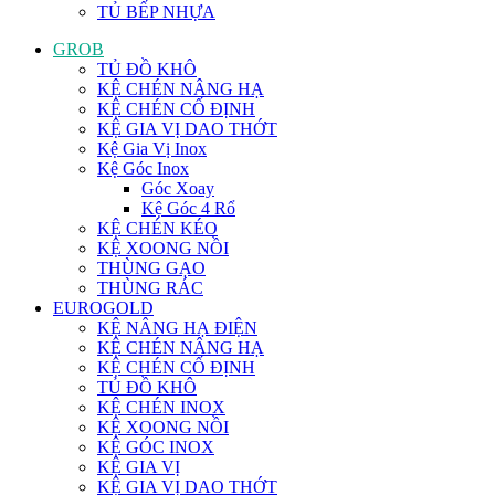
TỦ BẾP NHỰA
GROB
TỦ ĐỒ KHÔ
KỆ CHÉN NÂNG HẠ
KỆ CHÉN CỐ ĐỊNH
KỆ GIA VỊ DAO THỚT
Kệ Gia Vị Inox
Kệ Góc Inox
Góc Xoay
Kệ Góc 4 Rổ
KỆ CHÉN KÉO
KỆ XOONG NỒI
THÙNG GẠO
THÙNG RÁC
EUROGOLD
KỆ NÂNG HẠ ĐIỆN
KỆ CHÉN NÂNG HẠ
KỆ CHÉN CỐ ĐỊNH
TỦ ĐỒ KHÔ
KỆ CHÉN INOX
KỆ XOONG NỒI
KỆ GÓC INOX
KỆ GIA VỊ
KỆ GIA VỊ DAO THỚT