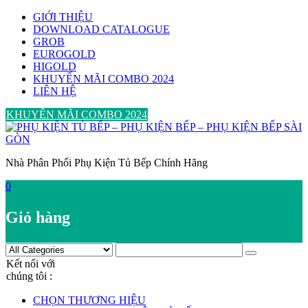
Skip
GIỚI THIỆU
to
DOWNLOAD CATALOGUE
content
GROB
EUROGOLD
HIGOLD
KHUYẾN MÃI COMBO 2024
LIÊN HỆ
KHUYẾN MÃI COMBO 2024
Nhà Phân Phối Phụ Kiện Tủ Bếp Chính Hãng
0
Giỏ hàng
Kết nối với
chúng tôi :
CHỌN THƯƠNG HIỆU