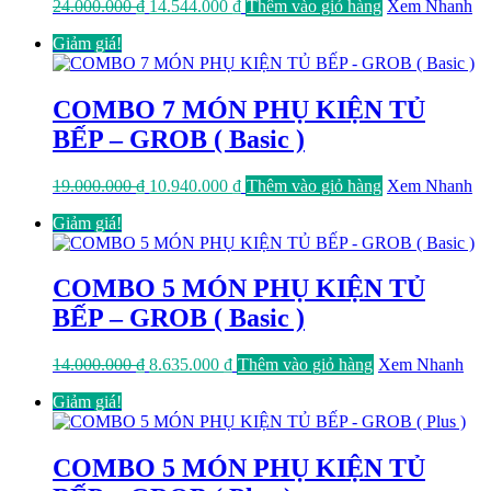
Giá
Giá
24.000.000
₫
14.544.000
₫
Thêm vào giỏ hàng
Xem Nhanh
gốc
hiện
Giảm giá!
là:
tại
24.000.000 ₫.
là:
14.544.000 ₫.
COMBO 7 MÓN PHỤ KIỆN TỦ
BẾP – GROB ( Basic )
Giá
Giá
19.000.000
₫
10.940.000
₫
Thêm vào giỏ hàng
Xem Nhanh
gốc
hiện
Giảm giá!
là:
tại
19.000.000 ₫.
là:
10.940.000 ₫.
COMBO 5 MÓN PHỤ KIỆN TỦ
BẾP – GROB ( Basic )
Giá
Giá
14.000.000
₫
8.635.000
₫
Thêm vào giỏ hàng
Xem Nhanh
gốc
hiện
Giảm giá!
là:
tại
14.000.000 ₫.
là:
8.635.000 ₫.
COMBO 5 MÓN PHỤ KIỆN TỦ