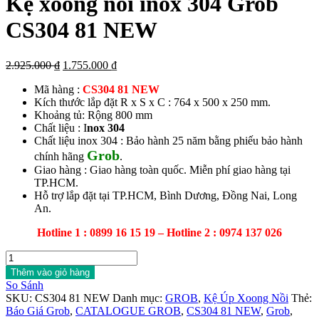
Kệ xoong nồi inox 304 Grob
CS304 81 NEW
Giá
Giá
2.925.000
₫
1.755.000
₫
gốc
hiện
Mã hàng
:
CS304 81 NEW
là:
tại
Kích thước lắp đặt R x S x C : 764 x 500 x 250 mm.
2.925.000 ₫.
là:
Khoảng tủ: Rộng 800 mm
1.755.000 ₫.
Chất liệu : I
nox 304
Chất liệu inox 304 : Bảo hành 25 năm bằng phiếu bảo hành
Grob
chính hãng
.
Giao hàng : Giao hàng toàn quốc. Miễn phí giao hàng tại
TP.HCM.
Hỗ trợ lắp đặt tại TP.HCM, Bình Dương, Đồng Nai, Long
An.
Hotline 1 : 0899 16 15 19 – Hotline 2 : 0974 137 026
Kệ
xoong
Thêm vào giỏ hàng
nồi
So Sánh
inox
SKU:
CS304 81 NEW
Danh mục:
GROB
,
Kệ Úp Xoong Nồi
Thẻ:
304
Báo Giá Grob
,
CATALOGUE GROB
,
CS304 81 NEW
,
Grob
,