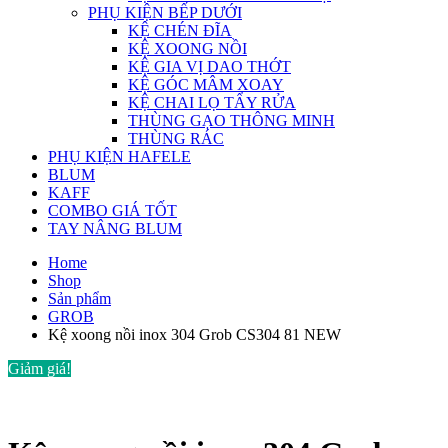
PHỤ KIỆN BẾP DƯỚI
KỆ CHÉN ĐĨA
KỆ XOONG NỒI
KỆ GIA VỊ DAO THỚT
KỆ GÓC MÂM XOAY
KỆ CHAI LỌ TẨY RỬA
THÙNG GẠO THÔNG MINH
THÙNG RÁC
PHỤ KIỆN HAFELE
BLUM
KAFF
COMBO GIÁ TỐT
TAY NÂNG BLUM
Home
Shop
Sản phẩm
GROB
Kệ xoong nồi inox 304 Grob CS304 81 NEW
Giảm giá!