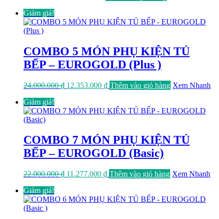
gốc
hiện
Giảm giá!
là:
tại
16.000.000 ₫.
là:
7.990.000 ₫.
COMBO 5 MÓN PHỤ KIỆN TỦ
BẾP – EUROGOLD (Plus )
Giá
Giá
24.000.000
₫
12.353.000
₫
Thêm vào giỏ hàng
Xem Nhanh
gốc
hiện
Giảm giá!
là:
tại
24.000.000 ₫.
là:
12.353.000 ₫.
COMBO 7 MÓN PHỤ KIỆN TỦ
BẾP – EUROGOLD (Basic)
Giá
Giá
22.000.000
₫
11.277.000
₫
Thêm vào giỏ hàng
Xem Nhanh
gốc
hiện
Giảm giá!
là:
tại
22.000.000 ₫.
là:
11.277.000 ₫.