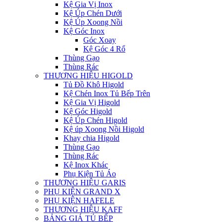
Kệ Gia Vị Inox
Kệ Úp Chén Dưới
Kệ Úp Xoong Nồi
Kệ Góc Inox
Góc Xoay
Kệ Góc 4 Rổ
Thùng Gạo
Thùng Rác
THƯƠNG HIỆU HIGOLD
Tủ Đồ Khô Higold
Kệ Chén Inox Tủ Bếp Trên
Kệ Gia Vị Higold
Kệ Góc Higold
Kệ Úp Chén Higold
Kệ úp Xoong Nồi Higold
Khay chia Higold
Thùng Gạo
Thùng Rác
Kệ Inox Khác
Phụ Kiện Tủ Áo
THƯƠNG HIỆU GARIS
PHỤ KIỆN GRAND X
PHỤ KIỆN HAFELE
THƯƠNG HIỆU KAFF
BẢNG GIÁ TỦ BẾP