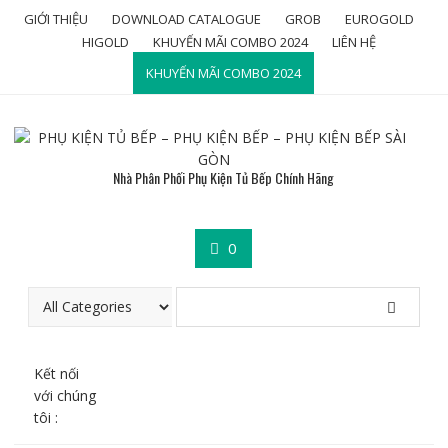
Skip
GIỚI THIỆU
DOWNLOAD CATALOGUE
GROB
EUROGOLD
to
HIGOLD
KHUYẾN MÃI COMBO 2024
LIÊN HỆ
content
KHUYẾN MÃI COMBO 2024
Nhà Phân Phối Phụ Kiện Tủ Bếp Chính Hãng
0
Kết nối
với chúng
tôi :