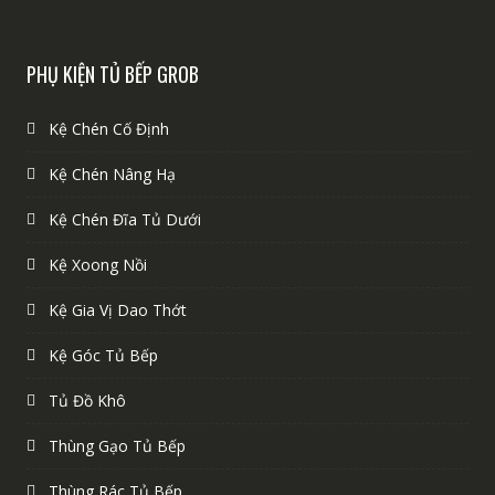
PHỤ KIỆN TỦ BẾP GROB
Kệ Chén Cố Định
Kệ Chén Nâng Hạ
Kệ Chén Đĩa Tủ Dưới
Kệ Xoong Nồi
Kệ Gia Vị Dao Thớt
Kệ Góc Tủ Bếp
Tủ Đồ Khô
Thùng Gạo Tủ Bếp
Thùng Rác Tủ Bếp