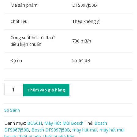
Mã sản phẩm
DFS097J50B
Chất liệu
Thép không gỉ
Công suất hút tối đa ở
700 m3/h
điều kiện chuẩn
Độ ồn
55-64 dB
Máy
Thêm vào giỏ hàng
hút
mùi
âm
So Sánh
tủ
Bosch
Danh mục:
BOSCH
,
Máy Hút Mùi Bosch
Thẻ:
Bosch
DFS097J50B
DFS067J50B
,
Bosch DFS097J50B
,
máy hút mùi
,
máy hút mùi
số
bosch
,
thiết bị bếp
,
thiết bị nhà bếp