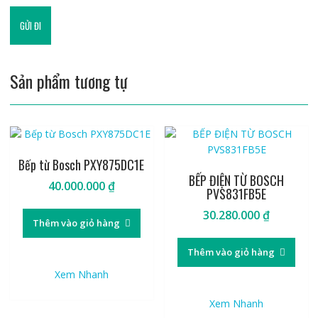
Sản phẩm tương tự
Bếp từ Bosch PXY875DC1E
BẾP ĐIỆN TỪ BOSCH
40.000.000
₫
PVS831FB5E
30.280.000
₫
Thêm vào giỏ hàng
Thêm vào giỏ hàng
Xem Nhanh
Xem Nhanh