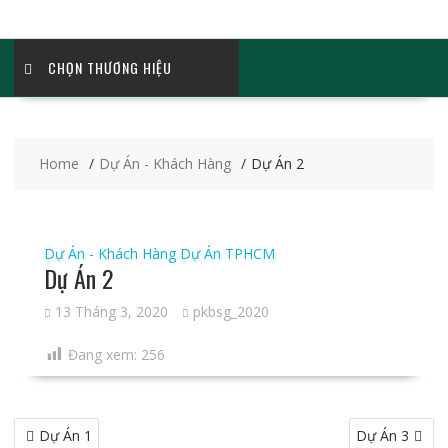
CHỌN THƯƠNG HIỆU
Home
Dự Án - Khách Hàng
Dự Án 2
Dự Án - Khách Hàng
Dự Án TPHCM
Dự Án 2
13 Tháng 3, 2020
pkbsg_2020
Đang xem:
256
Điều
Dự Án 1
Dự Án 3