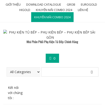
Skip
GIỚI THIỆU
DOWNLOAD CATALOGUE
GROB
EUROGOLD
to
HIGOLD
KHUYẾN MÃI COMBO 2024
LIÊN HỆ
content
KHUYẾN MÃI COMBO 2024
Nhà Phân Phối Phụ Kiện Tủ Bếp Chính Hãng
0
Kết nối
với chúng
tôi :