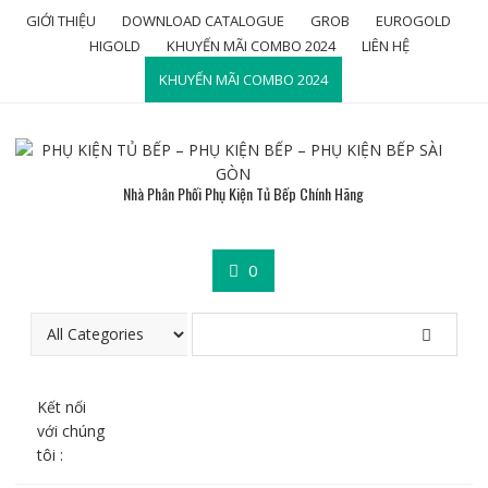
Skip
GIỚI THIỆU
DOWNLOAD CATALOGUE
GROB
EUROGOLD
to
HIGOLD
KHUYẾN MÃI COMBO 2024
LIÊN HỆ
content
KHUYẾN MÃI COMBO 2024
Nhà Phân Phối Phụ Kiện Tủ Bếp Chính Hãng
0
Kết nối
với chúng
tôi :