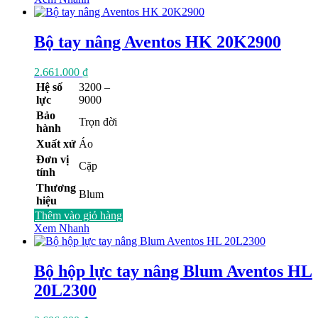
Bộ tay nâng Aventos HK 20K2900
2.661.000
₫
Hệ số
3200 –
lực
9000
Bảo
Trọn đời
hành
Xuất xứ
Áo
Đơn vị
Cặp
tính
Thương
Blum
hiệu
Thêm vào giỏ hàng
Xem Nhanh
Bộ hộp lực tay nâng Blum Aventos HL
20L2300