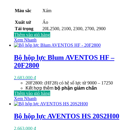
Màu sắc
Xám
Xuất xứ
Áo
Tải trọng
20L2500, 2100, 2300, 2700, 2900
Thêm vào giỏ hàng
Xem Nhanh
Bộ hộp lực Blum AVENTOS HF –
20F2800
2.683.000
₫
20F2800: (HF28) có hệ số lực từ 9000 – 17250
Kết hợp thêm
bộ phận giảm chấn
Thêm vào giỏ hàng
Xem Nhanh
Bộ hộp lực AVENTOS HS 20S2H00
2.663.000
₫