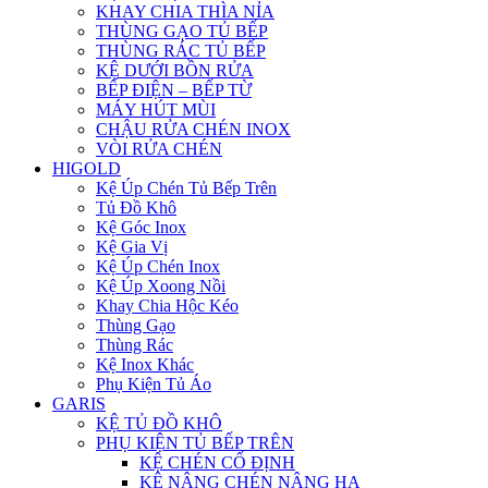
KHAY CHIA THÌA NỈA
THÙNG GẠO TỦ BẾP
THÙNG RÁC TỦ BẾP
KỆ DƯỚI BỒN RỬA
BẾP ĐIỆN – BẾP TỪ
MÁY HÚT MÙI
CHẬU RỬA CHÉN INOX
VÒI RỬA CHÉN
HIGOLD
Kệ Úp Chén Tủ Bếp Trên
Tủ Đồ Khô
Kệ Góc Inox
Kệ Gia Vị
Kệ Úp Chén Inox
Kệ Úp Xoong Nồi
Khay Chia Hộc Kéo
Thùng Gạo
Thùng Rác
Kệ Inox Khác
Phụ Kiện Tủ Áo
GARIS
KỆ TỦ ĐỒ KHÔ
PHỤ KIỆN TỦ BẾP TRÊN
KỆ CHÉN CỐ ĐỊNH
KỆ NÂNG CHÉN NÂNG HẠ