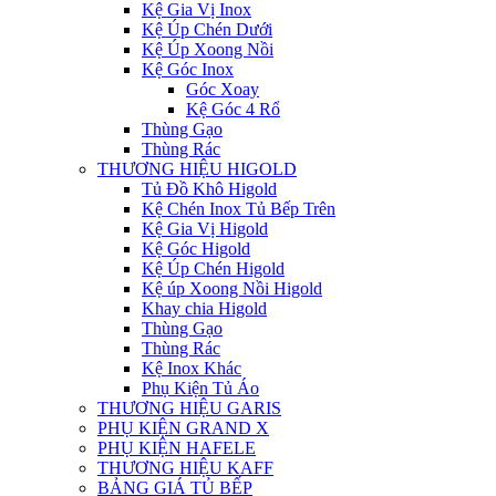
Kệ Gia Vị Inox
Kệ Úp Chén Dưới
Kệ Úp Xoong Nồi
Kệ Góc Inox
Góc Xoay
Kệ Góc 4 Rổ
Thùng Gạo
Thùng Rác
THƯƠNG HIỆU HIGOLD
Tủ Đồ Khô Higold
Kệ Chén Inox Tủ Bếp Trên
Kệ Gia Vị Higold
Kệ Góc Higold
Kệ Úp Chén Higold
Kệ úp Xoong Nồi Higold
Khay chia Higold
Thùng Gạo
Thùng Rác
Kệ Inox Khác
Phụ Kiện Tủ Áo
THƯƠNG HIỆU GARIS
PHỤ KIỆN GRAND X
PHỤ KIỆN HAFELE
THƯƠNG HIỆU KAFF
BẢNG GIÁ TỦ BẾP