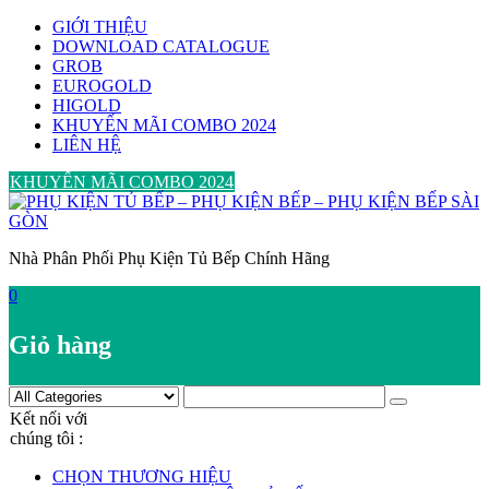
Skip
GIỚI THIỆU
to
DOWNLOAD CATALOGUE
content
GROB
EUROGOLD
HIGOLD
KHUYẾN MÃI COMBO 2024
LIÊN HỆ
KHUYẾN MÃI COMBO 2024
Nhà Phân Phối Phụ Kiện Tủ Bếp Chính Hãng
0
Giỏ hàng
Kết nối với
chúng tôi :
CHỌN THƯƠNG HIỆU