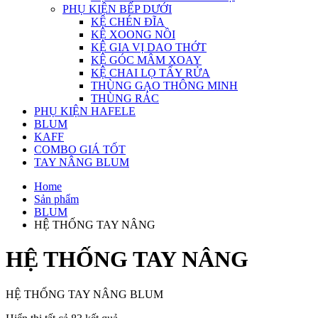
PHỤ KIỆN BẾP DƯỚI
KỆ CHÉN ĐĨA
KỆ XOONG NỒI
KỆ GIA VỊ DAO THỚT
KỆ GÓC MÂM XOAY
KỆ CHAI LỌ TẨY RỬA
THÙNG GẠO THÔNG MINH
THÙNG RÁC
PHỤ KIỆN HAFELE
BLUM
KAFF
COMBO GIÁ TỐT
TAY NÂNG BLUM
Home
Sản phẩm
BLUM
HỆ THỐNG TAY NÂNG
HỆ THỐNG TAY NÂNG
HỆ THỐNG TAY NÂNG BLUM
Đã