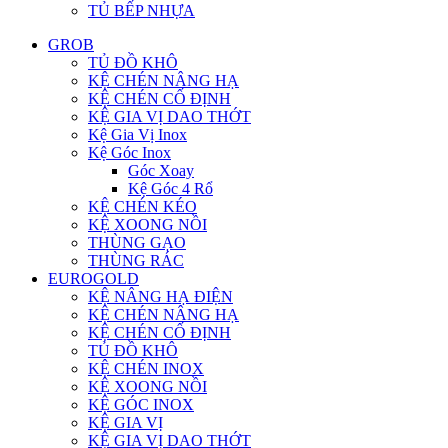
TỦ BẾP NHỰA
GROB
TỦ ĐỒ KHÔ
KỆ CHÉN NÂNG HẠ
KỆ CHÉN CỐ ĐỊNH
KỆ GIA VỊ DAO THỚT
Kệ Gia Vị Inox
Kệ Góc Inox
Góc Xoay
Kệ Góc 4 Rổ
KỆ CHÉN KÉO
KỆ XOONG NỒI
THÙNG GẠO
THÙNG RÁC
EUROGOLD
KỆ NÂNG HẠ ĐIỆN
KỆ CHÉN NÂNG HẠ
KỆ CHÉN CỐ ĐỊNH
TỦ ĐỒ KHÔ
KỆ CHÉN INOX
KỆ XOONG NỒI
KỆ GÓC INOX
KỆ GIA VỊ
KỆ GIA VỊ DAO THỚT