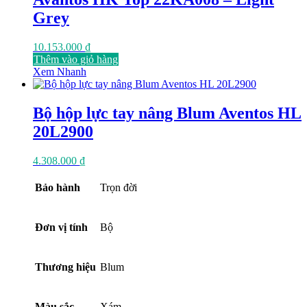
Grey
10.153.000
₫
Thêm vào giỏ hàng
Xem Nhanh
Bộ hộp lực tay nâng Blum Aventos HL
20L2900
4.308.000
₫
Bảo hành
Trọn đời
Đơn vị tính
Bộ
Thương hiệu
Blum
Màu sắc
Xám