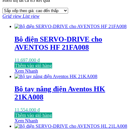
Hiển thị tất cả 83 kết quả
sắp
xếp
Grid view
List view
theo
giá:
cao
đến
Bộ điện SERVO-DRIVE cho
thấp
AVENTOS HF 21FA008
11.697.000
₫
Thêm vào giỏ hàng
Xem Nhanh
Bộ tay nâng điện Aventos HK
21KA008
11.554.000
₫
Thêm vào giỏ hàng
Xem Nhanh