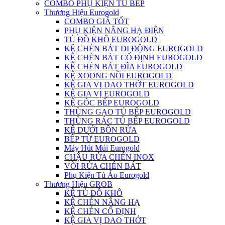
COMBO PHỤ KIỆN TỦ BẾP
Thương Hiệu Eurogold
COMBO GIÁ TỐT
PHỤ KIỆN NÂNG HẠ ĐIỆN
TỦ ĐỒ KHÔ EUROGOLD
KỆ CHÉN BÁT DI ĐỘNG EUROGOLD
KỆ CHÉN BÁT CỐ ĐỊNH EUROGOLD
KỆ CHÉN BÁT ĐĨA EUROGOLD
KỆ XOONG NỒI EUROGOLD
KỆ GIA VỊ DAO THỚT EUROGOLD
KỆ GIA VỊ EUROGOLD
KỆ GÓC BẾP EUROGOLD
THÙNG GẠO TỦ BẾP EUROGOLD
THÙNG RÁC TỦ BẾP EUROGOLD
KỆ DƯỚI BỒN RỬA
BẾP TỪ EUROGOLD
Máy Hút Múi Eurogold
CHẬU RỬA CHÉN INOX
VÒI RỬA CHÉN BÁT
Phụ Kiện Tủ Áo Eurogold
Thương Hiệu GROB
KỆ TỦ ĐỒ KHÔ
KỆ CHÉN NÂNG HẠ
KỆ CHÉN CỐ ĐỊNH
KỆ GIA VỊ DAO THỚT