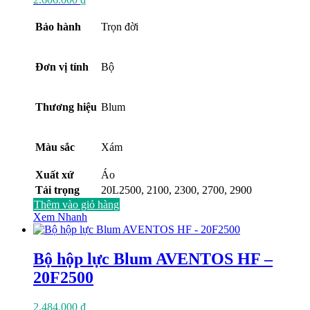
Bảo hành
Trọn đời
Đơn vị tính
Bộ
Thương hiệu
Blum
Màu sắc
Xám
Xuất xứ
Áo
Tải trọng
20L2500, 2100, 2300, 2700, 2900
Thêm vào giỏ hàng
Xem Nhanh
Bộ hộp lực Blum AVENTOS HF –
20F2500
2.484.000
₫