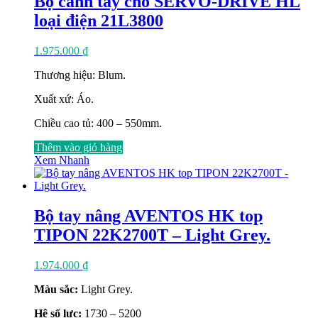
Bộ cánh tay cho SERVO-DRIVE HL
loại điện 21L3800
1.975.000
₫
Thương hiệu: Blum.
Xuất xứ: Áo.
Chiều cao tủ: 400 – 550mm.
Thêm vào giỏ hàng
Xem Nhanh
Bộ tay nâng AVENTOS HK top
TIPON 22K2700T – Light Grey.
1.974.000
₫
Màu sắc:
Light Grey.
Hệ số lực:
1730 – 5200