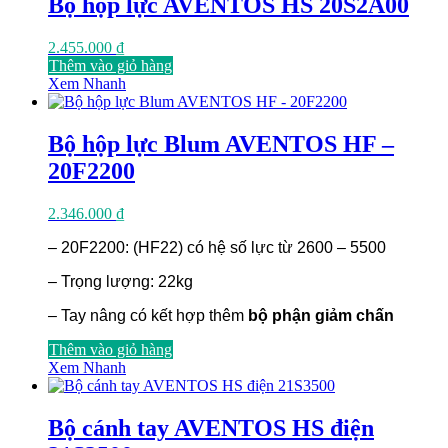
Bộ hộp lực AVENTOS HS 20S2A00
2.455.000
₫
Thêm vào giỏ hàng
Xem Nhanh
Bộ hộp lực Blum AVENTOS HF –
20F2200
2.346.000
₫
– 20F2200: (HF22) có hệ số lực từ 2600 – 5500
– Trọng lượng: 22kg
– Tay nâng có kết hợp thêm
bộ phận giảm chấn
Thêm vào giỏ hàng
Xem Nhanh
Bộ cánh tay AVENTOS HS điện