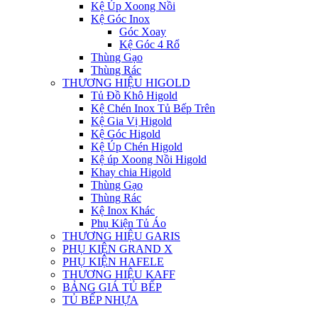
Kệ Úp Xoong Nồi
Kệ Góc Inox
Góc Xoay
Kệ Góc 4 Rổ
Thùng Gạo
Thùng Rác
THƯƠNG HIỆU HIGOLD
Tủ Đồ Khô Higold
Kệ Chén Inox Tủ Bếp Trên
Kệ Gia Vị Higold
Kệ Góc Higold
Kệ Úp Chén Higold
Kệ úp Xoong Nồi Higold
Khay chia Higold
Thùng Gạo
Thùng Rác
Kệ Inox Khác
Phụ Kiện Tủ Áo
THƯƠNG HIỆU GARIS
PHỤ KIỆN GRAND X
PHỤ KIỆN HAFELE
THƯƠNG HIỆU KAFF
BẢNG GIÁ TỦ BẾP
TỦ BẾP NHỰA