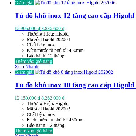
Giảm giá!
Tủ đồ khô inox 12 tầng cao cấp Higold
Giá
Giá
12.995.000
₫
8.836.600
₫
gốc
hiện
Thương Hiệu: Higold
là:
tại
Mã số: Higold 202003
12.995.000 ₫.
là:
Chất liệu: inox
8.836.600 ₫.
Kích thước tủ phủ bì: 450mm
Bảo hành: 12 tháng
Thêm vào giỏ hàng
Xem Nhanh
Giảm giá!
Tủ đồ khô inox 10 tầng cao cấp Higold
Giá
Giá
12.150.000
₫
8.262.000
₫
gốc
hiện
Thương Hiệu: Higold
là:
tại
Mã số: Higold 202002
12.150.000 ₫.
là:
Chất liệu: inox
8.262.000 ₫.
Kích thước tủ phủ bì: 450mm
Bảo hành: 12 tháng
Thêm vào giỏ hàng