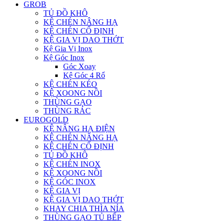
GROB
TỦ ĐỒ KHÔ
KỆ CHÉN NÂNG HẠ
KỆ CHÉN CỐ ĐỊNH
KỆ GIA VỊ DAO THỚT
Kệ Gia Vị Inox
Kệ Góc Inox
Góc Xoay
Kệ Góc 4 Rổ
KỆ CHÉN KÉO
KỆ XOONG NỒI
THÙNG GẠO
THÙNG RÁC
EUROGOLD
KỆ NÂNG HẠ ĐIỆN
KỆ CHÉN NÂNG HẠ
KỆ CHÉN CỐ ĐỊNH
TỦ ĐỒ KHÔ
KỆ CHÉN INOX
KỆ XOONG NỒI
KỆ GÓC INOX
KỆ GIA VỊ
KỆ GIA VỊ DAO THỚT
KHAY CHIA THÌA NỈA
THÙNG GẠO TỦ BẾP