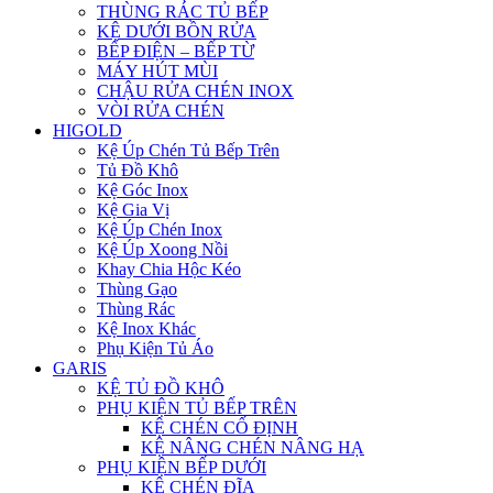
THÙNG RÁC TỦ BẾP
KỆ DƯỚI BỒN RỬA
BẾP ĐIỆN – BẾP TỪ
MÁY HÚT MÙI
CHẬU RỬA CHÉN INOX
VÒI RỬA CHÉN
HIGOLD
Kệ Úp Chén Tủ Bếp Trên
Tủ Đồ Khô
Kệ Góc Inox
Kệ Gia Vị
Kệ Úp Chén Inox
Kệ Úp Xoong Nồi
Khay Chia Hộc Kéo
Thùng Gạo
Thùng Rác
Kệ Inox Khác
Phụ Kiện Tủ Áo
GARIS
KỆ TỦ ĐỒ KHÔ
PHỤ KIỆN TỦ BẾP TRÊN
KỆ CHÉN CỐ ĐỊNH
KỆ NÂNG CHÉN NÂNG HẠ
PHỤ KIỆN BẾP DƯỚI
KỆ CHÉN ĐĨA