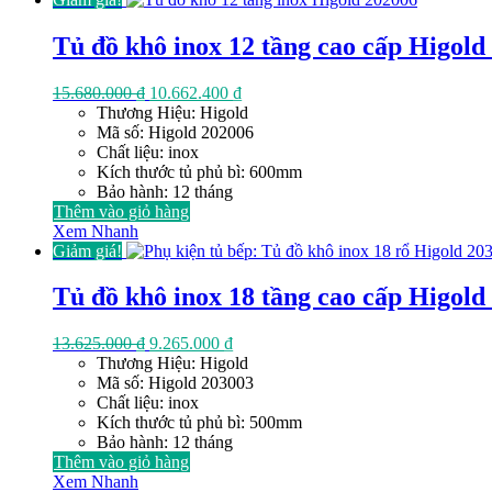
cao
đến
Tủ đồ khô inox 12 tầng cao cấp Higold
thấp
Giá
Giá
15.680.000
₫
10.662.400
₫
gốc
hiện
Thương Hiệu: Higold
là:
tại
Mã số: Higold 202006
15.680.000 ₫.
là:
Chất liệu: inox
10.662.400 ₫.
Kích thước tủ phủ bì: 600mm
Bảo hành: 12 tháng
Thêm vào giỏ hàng
Xem Nhanh
Giảm giá!
Tủ đồ khô inox 18 tầng cao cấp Higold
Giá
Giá
13.625.000
₫
9.265.000
₫
gốc
hiện
Thương Hiệu: Higold
là:
tại
Mã số: Higold 203003
13.625.000 ₫.
là:
Chất liệu: inox
9.265.000 ₫.
Kích thước tủ phủ bì: 500mm
Bảo hành: 12 tháng
Thêm vào giỏ hàng
Xem Nhanh