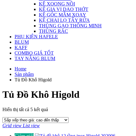
KỆ XOONG NỒI
KỆ GIA VỊ DAO THỚT
KỆ GÓC MÂM XOAY
KỆ CHAI LỌ TẨY RỬA
THÙNG GẠO THÔNG MINH
THÙNG RÁC
PHỤ KIỆN HAFELE
BLUM
KAFF
COMBO GIÁ TỐT
TAY NÂNG BLUM
Home
Sản phẩm
Tủ Đồ Khô Higold
Tủ Đồ Khô Higold
Đã
Hiển thị tất cả 5 kết quả
sắp
xếp
Grid view
List view
theo
giá:
Giảm giá!