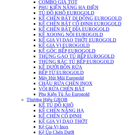
COMBO GIÁ TỐT
PHỤ KIỆN NÂNG HẠ ĐIỆN
TỦ ĐỒ KHÔ EUROGOLD
KỆ CHÉN BÁT DI ĐỘNG EUROGOLD
KỆ CHÉN BÁT CỐ ĐỊNH EUROGOLD
KỆ CHÉN BÁT ĐĨA EUROGOLD
KỆ XOONG NỒI EUROGOLD
KỆ GIA VỊ DAO THỚT EUROGOLD
KỆ GIA VỊ EUROGOLD
KỆ GÓC BẾP EUROGOLD
THÙNG GẠO TỦ BẾP EUROGOLD
THÙNG RÁC TỦ BẾP EUROGOLD
KỆ DƯỚI BỒN RỬA
BẾP TỪ EUROGOLD
Máy Hút Múi Eurogold
CHẬU RỬA CHÉN INOX
VÒI RỬA CHÉN BÁT
Phụ Kiện Tủ Áo Eurogold
Thương Hiệu GROB
KỆ TỦ ĐỒ KHÔ
KỆ CHÉN NÂNG HẠ
KỆ CHÉN CỐ ĐỊNH
KỆ GIA VỊ DAO THỚT
Kệ Gia Vị Inox
Kệ Úp Chén Dưới