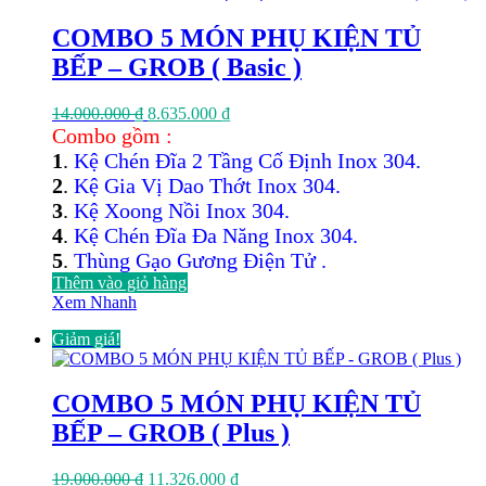
COMBO 5 MÓN PHỤ KIỆN TỦ
BẾP – GROB ( Basic )
Giá
Giá
14.000.000
₫
8.635.000
₫
gốc
hiện
Combo gồm :
là:
tại
1
.
Kệ Chén Đĩa 2 Tầng Cố Định Inox 304.
14.000.000 ₫.
là:
2
.
Kệ Gia Vị Dao Thớt Inox 304.
8.635.000 ₫.
3
.
Kệ Xoong Nồi Inox 304.
4
.
Kệ Chén Đĩa Đa Năng Inox 304.
5
.
Thùng Gạo Gương Điện Tử .
Thêm vào giỏ hàng
Xem Nhanh
Giảm giá!
COMBO 5 MÓN PHỤ KIỆN TỦ
BẾP – GROB ( Plus )
Giá
Giá
19.000.000
₫
11.326.000
₫