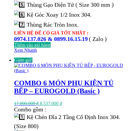
Thùng Gạo Điện Tử ( Size 300 mm )
Kệ Góc Xoay 1/2 Inox 304.
Thùng Rác Tròn Inox.
LIÊN HỆ ĐỂ CÓ GIÁ TỐT NHẤT :
0974.137.026 & 0899.16.15.19
( Zalo )
Thêm vào giỏ hàng
Xem Nhanh
Giảm giá!
COMBO 6 MÓN PHỤ KIỆN TỦ
BẾP – EUROGOLD (Basic )
Giá
Giá
17.000.000
₫
8.537.000
₫
gốc
hiện
Combo gồm :
là:
tại
Kệ Chén Đĩa 2 Tầng Cố Định Inox 304.
17.000.000 ₫.
là:
8.537.000 ₫.
(Size 800)