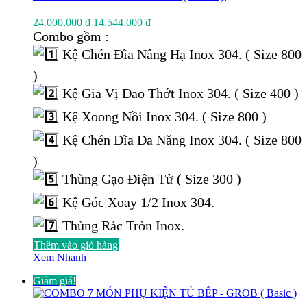
Giá
Giá
24.000.000
₫
14.544.000
₫
gốc
hiện
Combo gồm :
là:
tại
Kệ Chén Đĩa Nâng Hạ Inox 304. ( Size 800
24.000.000 ₫.
là:
14.544.000 ₫.
)
Kệ Gia Vị Dao Thớt Inox 304. ( Size 400 )
Kệ Xoong Nồi Inox 304. ( Size 800 )
Kệ Chén Đĩa Đa Năng Inox 304. ( Size 800
)
Thùng Gạo Điện Tử ( Size 300 )
Kệ Góc Xoay 1/2 Inox 304.
Thùng Rác Tròn Inox.
Thêm vào giỏ hàng
Xem Nhanh
Giảm giá!