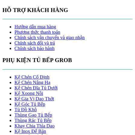
HỖ TRỢ KHÁCH HÀNG
Hướng dẫn mua hàng
Phương thức thanh toán
Chính sách vận chuyển và giao nhận
Chính sách đổi và trả
Chính sách bảo hành
PHỤ KIỆN TỦ BẾP GROB
Kệ Chén Cố Định
Kệ Chén Nâng Hạ
Kệ Chén Đĩa Tủ Dưới
Kệ Xoong Nồi
Kệ Gia Vị Dao Thớt
Kệ Góc Tủ Bếp
Tủ Đồ Khô
Thùng Gạo Tủ Bếp
Thùng Rác Tủ Bếp
Khay Chia Thìa Dao
Kệ Inox Để Bản