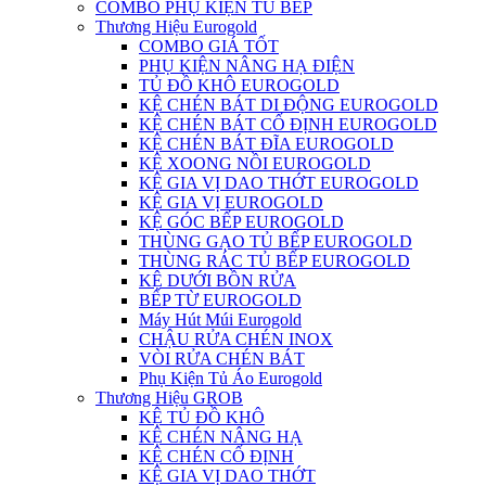
COMBO PHỤ KIỆN TỦ BẾP
Thương Hiệu Eurogold
COMBO GIÁ TỐT
PHỤ KIỆN NÂNG HẠ ĐIỆN
TỦ ĐỒ KHÔ EUROGOLD
KỆ CHÉN BÁT DI ĐỘNG EUROGOLD
KỆ CHÉN BÁT CỐ ĐỊNH EUROGOLD
KỆ CHÉN BÁT ĐĨA EUROGOLD
KỆ XOONG NỒI EUROGOLD
KỆ GIA VỊ DAO THỚT EUROGOLD
KỆ GIA VỊ EUROGOLD
KỆ GÓC BẾP EUROGOLD
THÙNG GẠO TỦ BẾP EUROGOLD
THÙNG RÁC TỦ BẾP EUROGOLD
KỆ DƯỚI BỒN RỬA
BẾP TỪ EUROGOLD
Máy Hút Múi Eurogold
CHẬU RỬA CHÉN INOX
VÒI RỬA CHÉN BÁT
Phụ Kiện Tủ Áo Eurogold
Thương Hiệu GROB
KỆ TỦ ĐỒ KHÔ
KỆ CHÉN NÂNG HẠ
KỆ CHÉN CỐ ĐỊNH
KỆ GIA VỊ DAO THỚT