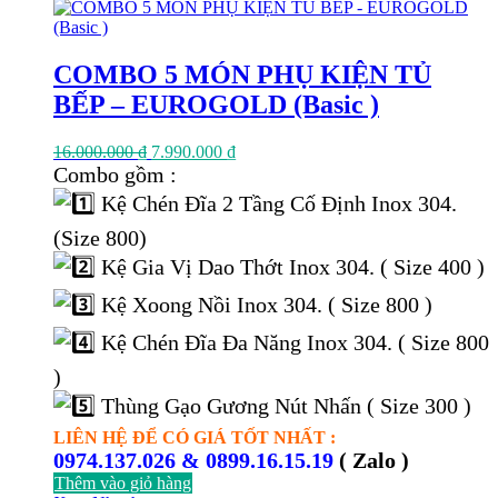
COMBO 5 MÓN PHỤ KIỆN TỦ
BẾP – EUROGOLD (Basic )
Giá
Giá
16.000.000
₫
7.990.000
₫
gốc
hiện
Combo gồm :
là:
tại
Kệ Chén Đĩa 2 Tầng Cố Định Inox 304.
16.000.000 ₫.
là:
7.990.000 ₫.
(Size 800)
Kệ Gia Vị Dao Thớt Inox 304. ( Size 400 )
Kệ Xoong Nồi Inox 304. ( Size 800 )
Kệ Chén Đĩa Đa Năng Inox 304. ( Size 800
)
Thùng Gạo Gương Nút Nhấn ( Size 300 )
LIÊN HỆ ĐỂ CÓ GIÁ TỐT NHẤT :
0974.137.026 & 0899.16.15.19
( Zalo )
Thêm vào giỏ hàng