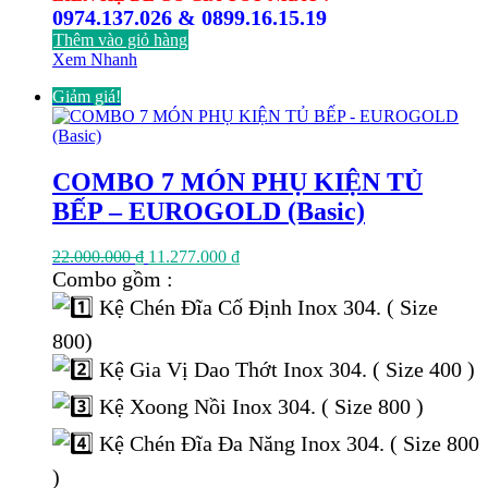
0974.137.026 & 0899.16.15.19
Thêm vào giỏ hàng
Xem Nhanh
Giảm giá!
COMBO 7 MÓN PHỤ KIỆN TỦ
BẾP – EUROGOLD (Basic)
Giá
Giá
22.000.000
₫
11.277.000
₫
gốc
hiện
Combo gồm :
là:
tại
Kệ Chén Đĩa Cố Định Inox 304. ( Size
22.000.000 ₫.
là:
11.277.000 ₫.
800)
Kệ Gia Vị Dao Thớt Inox 304. ( Size 400 )
Kệ Xoong Nồi Inox 304. ( Size 800 )
Kệ Chén Đĩa Đa Năng Inox 304. ( Size 800
)