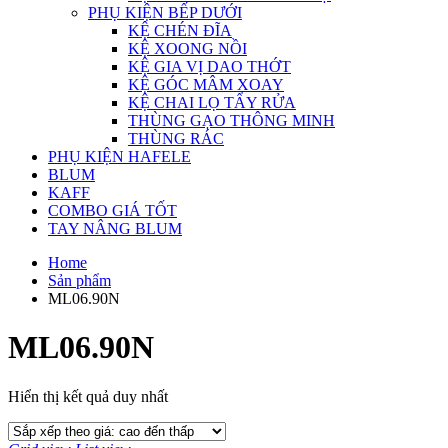
PHỤ KIỆN BẾP DƯỚI
KỆ CHÉN ĐĨA
KỆ XOONG NỒI
KỆ GIA VỊ DAO THỚT
KỆ GÓC MÂM XOAY
KỆ CHAI LỌ TẨY RỬA
THÙNG GẠO THÔNG MINH
THÙNG RÁC
PHỤ KIỆN HAFELE
BLUM
KAFF
COMBO GIÁ TỐT
TAY NÂNG BLUM
Home
Sản phẩm
ML06.90N
ML06.90N
Hiển thị kết quả duy nhất