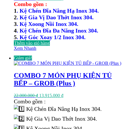
gốc
hiện
Combo gồm :
là:
tại
1
. Kệ Chén Đĩa Nâng Hạ Inox 304.
19.000.000 ₫.
là:
2
. Kệ Gia Vị Dao Thớt Inox 304.
11.326.000 ₫.
3
. Kệ Xoong Nồi Inox 304.
4
. Kệ Chén Đĩa Đa Năng Inox 304.
5
. Kệ Góc Xoay 1/2 Inox 304.
Thêm vào giỏ hàng
Xem Nhanh
Giảm giá!
COMBO 7 MÓN PHỤ KIỆN TỦ
BẾP – GROB (Plus )
Giá
Giá
22.000.000
₫
13.915.000
₫
gốc
hiện
Combo gồm :
là:
tại
Kệ Chén Đĩa Nâng Hạ Inox 304.
22.000.000 ₫.
là:
13.915.000 ₫.
Kệ Gia Vị Dao Thớt Inox 304.
Kệ Xoong Nồi Inox 304.