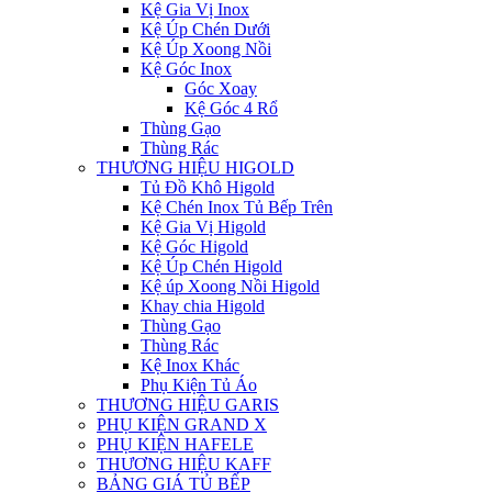
Kệ Gia Vị Inox
Kệ Úp Chén Dưới
Kệ Úp Xoong Nồi
Kệ Góc Inox
Góc Xoay
Kệ Góc 4 Rổ
Thùng Gạo
Thùng Rác
THƯƠNG HIỆU HIGOLD
Tủ Đồ Khô Higold
Kệ Chén Inox Tủ Bếp Trên
Kệ Gia Vị Higold
Kệ Góc Higold
Kệ Úp Chén Higold
Kệ úp Xoong Nồi Higold
Khay chia Higold
Thùng Gạo
Thùng Rác
Kệ Inox Khác
Phụ Kiện Tủ Áo
THƯƠNG HIỆU GARIS
PHỤ KIỆN GRAND X
PHỤ KIỆN HAFELE
THƯƠNG HIỆU KAFF
BẢNG GIÁ TỦ BẾP