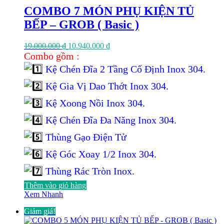
COMBO 7 MÓN PHỤ KIỆN TỦ
BẾP – GROB ( Basic )
Giá
Giá
19.000.000
₫
10.940.000
₫
gốc
hiện
Combo gồm :
là:
tại
Kệ Chén Đĩa 2 Tầng Cố Định Inox 304.
19.000.000 ₫.
là:
10.940.000 ₫.
Kệ Gia Vị Dao Thớt Inox 304.
Kệ Xoong Nồi Inox 304.
Kệ Chén Đĩa Đa Năng Inox 304.
Thùng Gạo Điện Tử
Kệ Góc Xoay 1/2 Inox 304.
Thùng Rác Tròn Inox.
Thêm vào giỏ hàng
Xem Nhanh
Giảm giá!