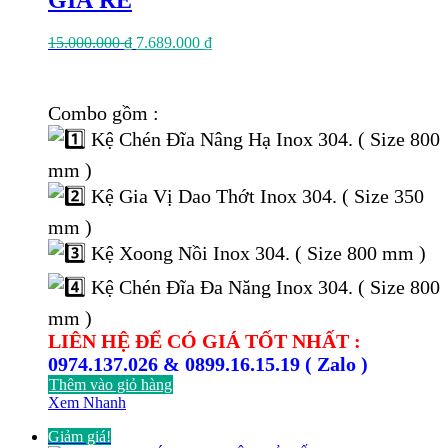
GIÁ RẺ
Giá
Giá
15.000.000
₫
7.689.000
₫
gốc
hiện
là:
tại
15.000.000 ₫.
là:
Combo gồm :
7.689.000 ₫.
Kệ Chén Đĩa Nâng Hạ Inox 304. ( Size 800
mm )
Kệ Gia Vị Dao Thớt Inox 304. ( Size 350
mm )
Kệ Xoong Nồi Inox 304. ( Size 800 mm )
Kệ Chén Đĩa Đa Năng Inox 304. ( Size 800
mm )
LIÊN HỆ ĐỂ CÓ GIÁ TỐT NHẤT :
0974.137.026 & 0899.16.15.19 ( Zalo )
Thêm vào giỏ hàng
Xem Nhanh
Giảm giá!