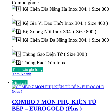
gốc
hiện
Combo gồm :
là:
tại
Kệ Chén Đĩa Nâng Hạ Inox 304. ( Size 800
20.000.000 ₫.
là:
12.899.000 ₫.
)
Kệ Gia Vị Dao Thớt Inox 304. ( Size 400 )
Kệ Xoong Nồi Inox 304. ( Size 800 )
Kệ Chén Đĩa Đa Năng Inox 304. ( Size 800
)
Thùng Gạo Điện Tử ( Size 300 )
Thùng Rác Tròn Inox.
Thêm vào giỏ hàng
Xem Nhanh
Giảm giá!
COMBO 7 MÓN PHỤ KIỆN TỦ
BẾP – EUROGOLD (Plus )