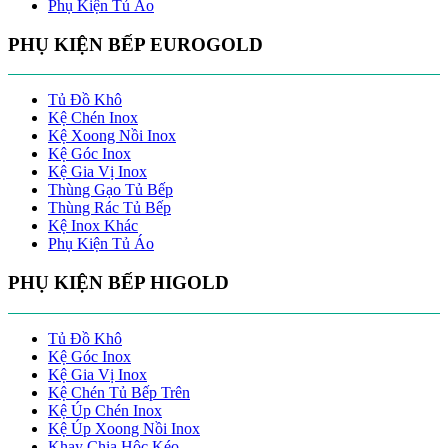
Phụ Kiện Tủ Áo
PHỤ KIỆN BẾP EUROGOLD
Tủ Đồ Khô
Kệ Chén Inox
Kệ Xoong Nồi Inox
Kệ Góc Inox
Kệ Gia Vị Inox
Thùng Gạo Tủ Bếp
Thùng Rác Tủ Bếp
Kệ Inox Khác
Phụ Kiện Tủ Áo
PHỤ KIỆN BẾP HIGOLD
Tủ Đồ Khô
Kệ Góc Inox
Kệ Gia Vị Inox
Kệ Chén Tủ Bếp Trên
Kệ Úp Chén Inox
Kệ Úp Xoong Nồi Inox
Khay Chia Hộc Kéo