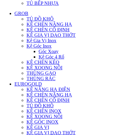
TỦ BẾP NHỰA
GROB
TỦ ĐỒ KHÔ
KỆ CHÉN NÂNG HẠ
KỆ CHÉN CỐ ĐỊNH
KỆ GIA VỊ DAO THỚT
Kệ Gia Vị Inox
Kệ Góc Inox
Góc Xoay
Kệ Góc 4 Rổ
KỆ CHÉN KÉO
KỆ XOONG NỒI
THÙNG GẠO
THÙNG RÁC
EUROGOLD
KỆ NÂNG HẠ ĐIỆN
KỆ CHÉN NÂNG HẠ
KỆ CHÉN CỐ ĐỊNH
TỦ ĐỒ KHÔ
KỆ CHÉN INOX
KỆ XOONG NỒI
KỆ GÓC INOX
KỆ GIA VỊ
KỆ GIA VỊ DAO THỚT