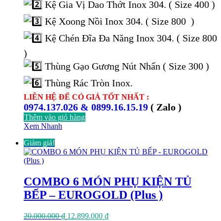
Kệ Gia Vị Dao Thớt Inox 304. ( Size 400 )
Kệ Xoong Nồi Inox 304. ( Size 800 )
Kệ Chén Đĩa Đa Năng Inox 304. ( Size 800
)
Thùng Gạo Gương Nút Nhấn ( Size 300 )
Thùng Rác Tròn Inox.
LIÊN HỆ ĐỂ CÓ GIÁ TỐT NHẤT :
0974.137.026 & 0899.16.15.19
( Zalo )
Thêm vào giỏ hàng
Xem Nhanh
Giảm giá!
COMBO 6 MÓN PHỤ KIỆN TỦ
BẾP – EUROGOLD (Plus )
Giá
Giá
20.000.000
₫
12.899.000
₫