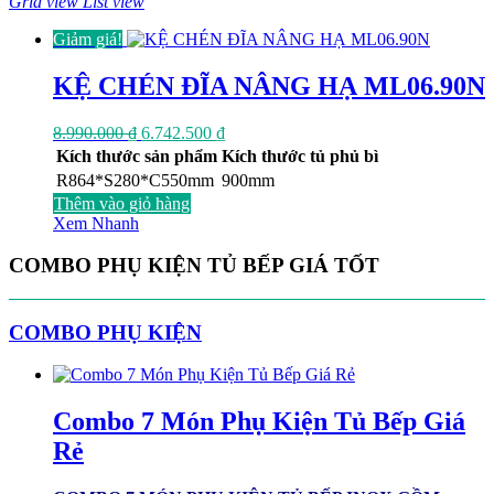
Grid view
List view
Giảm giá!
KỆ CHÉN ĐĨA NÂNG HẠ ML06.90N
Giá
Giá
8.990.000
₫
6.742.500
₫
gốc
hiện
Kích thước sản phẩm
Kích thước tủ phủ bì
là:
tại
R864*S280*C550mm
900mm
8.990.000 ₫.
là:
Thêm vào giỏ hàng
6.742.500 ₫.
Xem Nhanh
COMBO PHỤ KIỆN TỦ BẾP GIÁ TỐT
COMBO PHỤ KIỆN
Combo 7 Món Phụ Kiện Tủ Bếp Giá
Rẻ