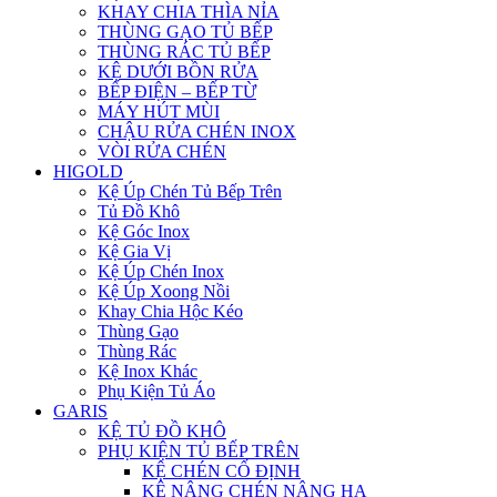
KHAY CHIA THÌA NỈA
THÙNG GẠO TỦ BẾP
THÙNG RÁC TỦ BẾP
KỆ DƯỚI BỒN RỬA
BẾP ĐIỆN – BẾP TỪ
MÁY HÚT MÙI
CHẬU RỬA CHÉN INOX
VÒI RỬA CHÉN
HIGOLD
Kệ Úp Chén Tủ Bếp Trên
Tủ Đồ Khô
Kệ Góc Inox
Kệ Gia Vị
Kệ Úp Chén Inox
Kệ Úp Xoong Nồi
Khay Chia Hộc Kéo
Thùng Gạo
Thùng Rác
Kệ Inox Khác
Phụ Kiện Tủ Áo
GARIS
KỆ TỦ ĐỒ KHÔ
PHỤ KIỆN TỦ BẾP TRÊN
KỆ CHÉN CỐ ĐỊNH
KỆ NÂNG CHÉN NÂNG HẠ