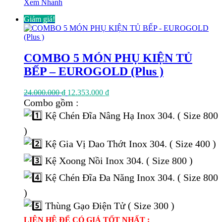
Xem Nhanh
Giảm giá!
COMBO 5 MÓN PHỤ KIỆN TỦ
BẾP – EUROGOLD (Plus )
Giá
Giá
24.000.000
₫
12.353.000
₫
gốc
hiện
Combo gồm :
là:
tại
Kệ Chén Đĩa Nâng Hạ Inox 304. ( Size 800
24.000.000 ₫.
là:
12.353.000 ₫.
)
Kệ Gia Vị Dao Thớt Inox 304. ( Size 400 )
Kệ Xoong Nồi Inox 304. ( Size 800 )
Kệ Chén Đĩa Đa Năng Inox 304. ( Size 800
)
Thùng Gạo Điện Tử ( Size 300 )
LIÊN HỆ ĐỂ CÓ GIÁ TỐT NHẤT :