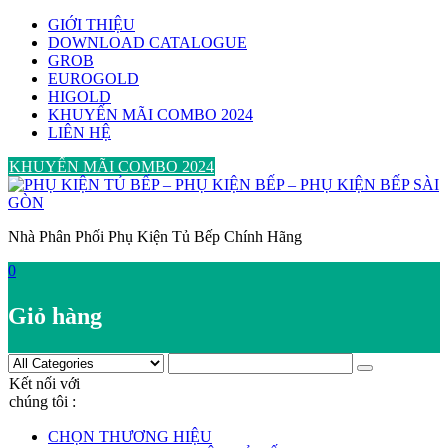
Skip
GIỚI THIỆU
to
DOWNLOAD CATALOGUE
content
GROB
EUROGOLD
HIGOLD
KHUYẾN MÃI COMBO 2024
LIÊN HỆ
KHUYẾN MÃI COMBO 2024
Nhà Phân Phối Phụ Kiện Tủ Bếp Chính Hãng
0
Giỏ hàng
Kết nối với
chúng tôi :
CHỌN THƯƠNG HIỆU