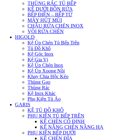
THÙNG RÁC TỦ BẾP
KỆ DƯỚI BỒN RỬA
BẾP ĐIỆN – BẾP TỪ
MÁY HÚT MÙI
CHẬU RỬA CHÉN INOX
VÒI RỬA CHÉN
HIGOLD
Kệ Úp Chén Tủ Bếp Trên
Tủ Đồ Khô
Kệ Góc Inox
Kệ Gia Vị
Kệ Úp Chén Inox
Kệ Úp Xoong Nồi
Khay Chia Hộc Kéo
Thùng Gạo
Thùng Rác
Kệ Inox Khác
Phụ Kiện Tủ Áo
GARIS
KỆ TỦ ĐỒ KHÔ
PHỤ KIỆN TỦ BẾP TRÊN
KỆ CHÉN CỐ ĐỊNH
KỆ NÂNG CHÉN NÂNG HẠ
PHỤ KIỆN BẾP DƯỚI
KỆ CHÉN ĐĨA