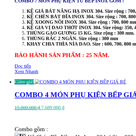
COMBO 7 MÓN PHỤ KIỆN TỦ BẾP INOX GỒM :
KỆ GIÁ BÁT NÂNG HẠ INOX 304. Size rộng : 700,
KỆ CHÉN BÁT ĐĨA INOX 304. Size rộng : 700, 80
KỆ XOONG NỒI INOX 304. Size rộng : 700, 800 m
KỆ GIA VỊ DAO THỚT INOX 304. Size rộng: 350, 
THÙNG GẠO GƯƠNG 15 KG. Sixe rộng : 300 mm.
THÙNG RÁC 2 NGĂN. Size rộng : 300 mm
KHAY CHIA THÌA NỈA DAO. Size : 600, 700, 800 
BẢO HÀNH SẢN PHẨM : 25 NĂM.
Đọc tiếp
Xem Nhanh
Giảm giá!
COMBO 4 MÓN PHỤ KIỆN BẾP GI
Giá
Giá
15.000.000
₫
7.689.000
₫
gốc
hiện
là:
tại
15.000.000 ₫.
là:
Combo gồm :
7.689.000 ₫.