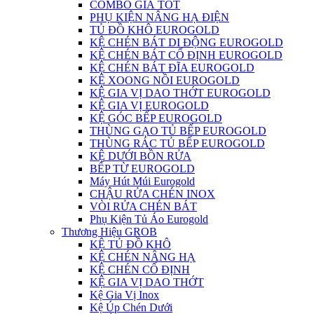
COMBO GIÁ TỐT
PHỤ KIỆN NÂNG HẠ ĐIỆN
TỦ ĐỒ KHÔ EUROGOLD
KỆ CHÉN BÁT DI ĐỘNG EUROGOLD
KỆ CHÉN BÁT CỐ ĐỊNH EUROGOLD
KỆ CHÉN BÁT ĐĨA EUROGOLD
KỆ XOONG NỒI EUROGOLD
KỆ GIA VỊ DAO THỚT EUROGOLD
KỆ GIA VỊ EUROGOLD
KỆ GÓC BẾP EUROGOLD
THÙNG GẠO TỦ BẾP EUROGOLD
THÙNG RÁC TỦ BẾP EUROGOLD
KỆ DƯỚI BỒN RỬA
BẾP TỪ EUROGOLD
Máy Hút Múi Eurogold
CHẬU RỬA CHÉN INOX
VÒI RỬA CHÉN BÁT
Phụ Kiện Tủ Áo Eurogold
Thương Hiệu GROB
KỆ TỦ ĐỒ KHÔ
KỆ CHÉN NÂNG HẠ
KỆ CHÉN CỐ ĐỊNH
KỆ GIA VỊ DAO THỚT
Kệ Gia Vị Inox
Kệ Úp Chén Dưới