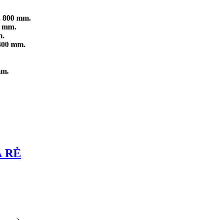
 800 mm.
0 mm.
m.
400 mm.
mm.
Á RẺ