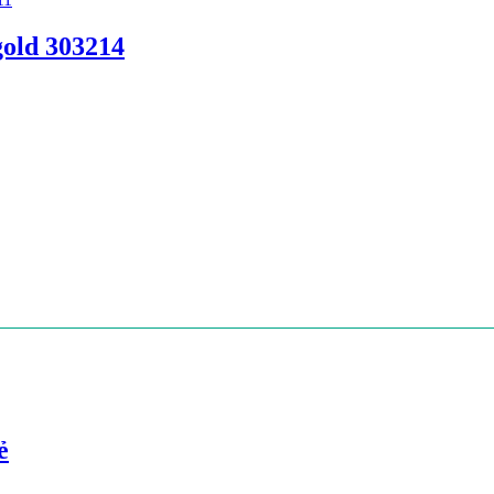
gold 303214
ẻ