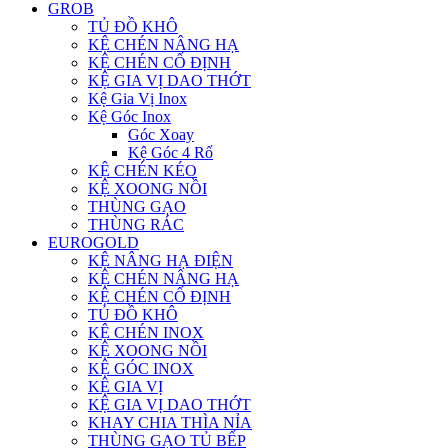
GROB
TỦ ĐỒ KHÔ
KỆ CHÉN NÂNG HẠ
KỆ CHÉN CỐ ĐỊNH
KỆ GIA VỊ DAO THỚT
Kệ Gia Vị Inox
Kệ Góc Inox
Góc Xoay
Kệ Góc 4 Rổ
KỆ CHÉN KÉO
KỆ XOONG NỒI
THÙNG GẠO
THÙNG RÁC
EUROGOLD
KỆ NÂNG HẠ ĐIỆN
KỆ CHÉN NÂNG HẠ
KỆ CHÉN CỐ ĐỊNH
TỦ ĐỒ KHÔ
KỆ CHÉN INOX
KỆ XOONG NỒI
KỆ GÓC INOX
KỆ GIA VỊ
KỆ GIA VỊ DAO THỚT
KHAY CHIA THÌA NỈA
THÙNG GẠO TỦ BẾP