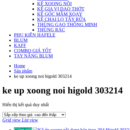
KỆ XOONG NỒI
KỆ GIA VỊ DAO THỚT
KỆ GÓC MÂM XOAY
KỆ CHAI LỌ TẨY RỬA
THÙNG GẠO THÔNG MINH
THÙNG RÁC
PHỤ KIỆN HAFELE
BLUM
KAFF
COMBO GIÁ TỐT
TAY NÂNG BLUM
Home
Sản phẩm
ke up xoong noi higold 303214
ke up xoong noi higold 303214
Hiển thị kết quả duy nhất
Grid view
List view
Giảm giá!