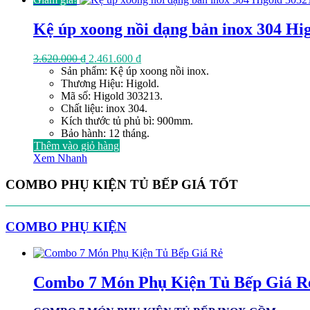
Kệ úp xoong nồi dạng bản inox 304 Hi
Giá
Giá
3.620.000
₫
2.461.600
₫
gốc
hiện
Sản phẩm: Kệ úp xoong nồi inox.
là:
tại
Thương Hiệu: Higold.
3.620.000 ₫.
là:
Mã số: Higold 303213.
2.461.600 ₫.
Chất liệu: inox 304.
Kích thước tủ phủ bì: 900mm.
Bảo hành: 12 tháng.
Thêm vào giỏ hàng
Xem Nhanh
COMBO PHỤ KIỆN TỦ BẾP GIÁ TỐT
COMBO PHỤ KIỆN
Combo 7 Món Phụ Kiện Tủ Bếp Giá R