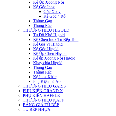
Kệ Úp Xoong Nồi
Kệ Góc Inox
Góc Xoay
Kệ Góc 4 Rổ
Thùng Gạo
Thùng Rác
THƯƠNG HIỆU HIGOLD
Tủ Đồ Khô Higold
Kệ Chén Inox Tủ Bếp Trên
Kệ Gia Vị Higold
Kệ Góc Higold
Kệ Úp Chén Higold
Kệ úp Xoong Nồi Higold
Khay chia Higold
Thùng Gạo
Thùng Rác
Kệ Inox Khác
Phụ Kiện Tủ Áo
THƯƠNG HIỆU GARIS
PHỤ KIỆN GRAND X
PHỤ KIỆN HAFELE
THƯƠNG HIỆU KAFF
BẢNG GIÁ TỦ BẾP
TỦ BẾP NHỰA