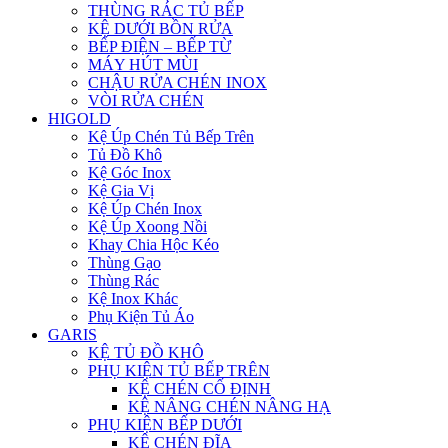
THÙNG RÁC TỦ BẾP
KỆ DƯỚI BỒN RỬA
BẾP ĐIỆN – BẾP TỪ
MÁY HÚT MÙI
CHẬU RỬA CHÉN INOX
VÒI RỬA CHÉN
HIGOLD
Kệ Úp Chén Tủ Bếp Trên
Tủ Đồ Khô
Kệ Góc Inox
Kệ Gia Vị
Kệ Úp Chén Inox
Kệ Úp Xoong Nồi
Khay Chia Hộc Kéo
Thùng Gạo
Thùng Rác
Kệ Inox Khác
Phụ Kiện Tủ Áo
GARIS
KỆ TỦ ĐỒ KHÔ
PHỤ KIỆN TỦ BẾP TRÊN
KỆ CHÉN CỐ ĐỊNH
KỆ NÂNG CHÉN NÂNG HẠ
PHỤ KIỆN BẾP DƯỚI
KỆ CHÉN ĐĨA