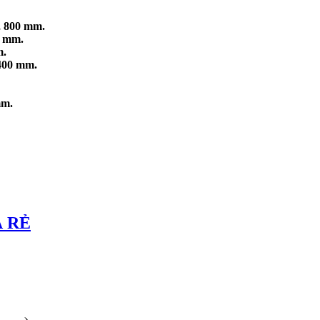
 800 mm.
0 mm.
m.
400 mm.
mm.
Á RẺ