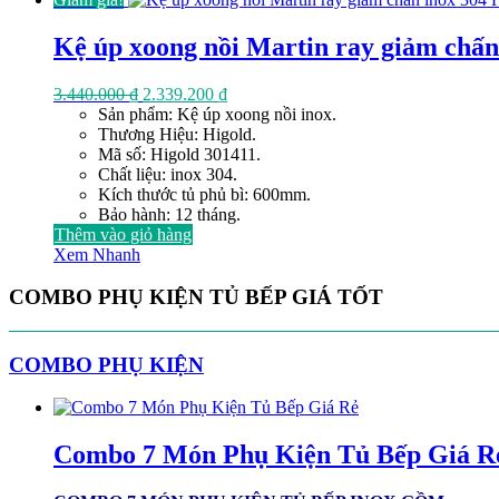
Kệ úp xoong nồi Martin ray giảm chấn
Giá
Giá
3.440.000
₫
2.339.200
₫
gốc
hiện
Sản phẩm: Kệ úp xoong nồi inox.
là:
tại
Thương Hiệu: Higold.
3.440.000 ₫.
là:
Mã số: Higold 301411.
2.339.200 ₫.
Chất liệu: inox 304.
Kích thước tủ phủ bì: 600mm.
Bảo hành: 12 tháng.
Thêm vào giỏ hàng
Xem Nhanh
COMBO PHỤ KIỆN TỦ BẾP GIÁ TỐT
COMBO PHỤ KIỆN
Combo 7 Món Phụ Kiện Tủ Bếp Giá R