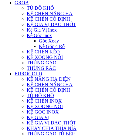
GROB
TỦ ĐỒ KHÔ
KỆ CHÉN NÂNG HẠ
KỆ CHÉN CỐ ĐỊNH
KỆ GIA VỊ DAO THỚT
Kệ Gia Vị Inox
Kệ Góc Inox
Góc Xoay
Kệ Góc 4 Rổ
KỆ CHÉN KÉO
KỆ XOONG NỒI
THÙNG GẠO
THÙNG RÁC
EUROGOLD
KỆ NÂNG HẠ ĐIỆN
KỆ CHÉN NÂNG HẠ
KỆ CHÉN CỐ ĐỊNH
TỦ ĐỒ KHÔ
KỆ CHÉN INOX
KỆ XOONG NỒI
KỆ GÓC INOX
KỆ GIA VỊ
KỆ GIA VỊ DAO THỚT
KHAY CHIA THÌA NỈA
THÙNG GẠO TỦ BẾP