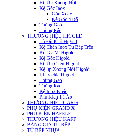
Kệ Úp Xoong Nồi
Kệ Góc Inox
Góc Xoay
Kệ Góc 4 Rổ
Thùng Gạo
Thùng Rác
THƯƠNG HIỆU HIGOLD
Tủ Đồ Khô Higold
Kệ Chén Inox Tủ Bếp Trên
Kệ Gia Vị Higold
Kệ Góc Higold
Kệ Úp Chén Higold
Kệ úp Xoong Nồi Higold
Khay chia Higold
Thùng Gạo
Thùng Rác
Kệ Inox Khác
Phụ Kiện Tủ Áo
THƯƠNG HIỆU GARIS
PHỤ KIỆN GRAND X
PHỤ KIỆN HAFELE
THƯƠNG HIỆU KAFF
BẢNG GIÁ TỦ BẾP
TỦ BẾP NHỰA