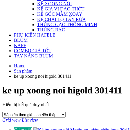
KỆ XOONG NỒI
KỆ GIA VỊ DAO THỚT
KỆ GÓC MÂM XOAY
KỆ CHAI LỌ TẨY RỬA
THÙNG GẠO THÔNG MINH
THÙNG RÁC
PHỤ KIỆN HAFELE
BLUM
KAFF
COMBO GIÁ TỐT
TAY NÂNG BLUM
Home
Sản phẩm
ke up xoong noi higold 301411
ke up xoong noi higold 301411
Hiển thị kết quả duy nhất
Grid view
List view
Giảm giá!