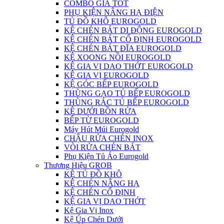
COMBO GIÁ TỐT
PHỤ KIỆN NÂNG HẠ ĐIỆN
TỦ ĐỒ KHÔ EUROGOLD
KỆ CHÉN BÁT DI ĐỘNG EUROGOLD
KỆ CHÉN BÁT CỐ ĐỊNH EUROGOLD
KỆ CHÉN BÁT ĐĨA EUROGOLD
KỆ XOONG NỒI EUROGOLD
KỆ GIA VỊ DAO THỚT EUROGOLD
KỆ GIA VỊ EUROGOLD
KỆ GÓC BẾP EUROGOLD
THÙNG GẠO TỦ BẾP EUROGOLD
THÙNG RÁC TỦ BẾP EUROGOLD
KỆ DƯỚI BỒN RỬA
BẾP TỪ EUROGOLD
Máy Hút Múi Eurogold
CHẬU RỬA CHÉN INOX
VÒI RỬA CHÉN BÁT
Phụ Kiện Tủ Áo Eurogold
Thương Hiệu GROB
KỆ TỦ ĐỒ KHÔ
KỆ CHÉN NÂNG HẠ
KỆ CHÉN CỐ ĐỊNH
KỆ GIA VỊ DAO THỚT
Kệ Gia Vị Inox
Kệ Úp Chén Dưới