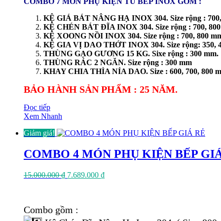
COMBO 7 MÓN PHỤ KIỆN TỦ BẾP INOX GỒM :
KỆ GIÁ BÁT NÂNG HẠ INOX 304. Size rộng : 700,
KỆ CHÉN BÁT ĐĨA INOX 304. Size rộng : 700, 80
KỆ XOONG NỒI INOX 304. Size rộng : 700, 800 m
KỆ GIA VỊ DAO THỚT INOX 304. Size rộng: 350, 
THÙNG GẠO GƯƠNG 15 KG. Sixe rộng : 300 mm.
THÙNG RÁC 2 NGĂN. Size rộng : 300 mm
KHAY CHIA THÌA NỈA DAO. Size : 600, 700, 800 
BẢO HÀNH SẢN PHẨM : 25 NĂM.
Đọc tiếp
Xem Nhanh
Giảm giá!
COMBO 4 MÓN PHỤ KIỆN BẾP GI
Giá
Giá
15.000.000
₫
7.689.000
₫
gốc
hiện
là:
tại
15.000.000 ₫.
là:
Combo gồm :
7.689.000 ₫.