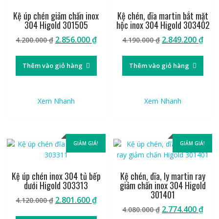
Kệ úp chén giảm chấn inox
Kệ chén, dĩa martin bắt mặt
304 Higold 301505
hộc inox 304 Higold 303402
Giá
Giá
Giá
Giá
2.856.000
₫
2.849.200
₫
4.200.000
₫
4.190.000
₫
gốc
hiện
gốc
hiệ
là:
tại
là:
tại
Thêm vào giỏ hàng
Thêm vào giỏ hàng
4.200.000 ₫.
là:
4.190.000 ₫.
là:
2.856.000 ₫.
2.84
Xem Nhanh
Xem Nhanh
GIẢM GIÁ!
GIẢM GIÁ!
Kệ úp chén inox 304 tủ bếp
Kệ chén, dĩa, ly martin ray
dưới Higold 303313
giảm chấn inox 304 Higold
301401
Giá
Giá
2.801.600
₫
4.120.000
₫
Giá
Giá
2.774.400
₫
gốc
hiện
4.080.000
₫