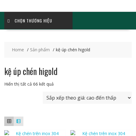
CHỌN THƯƠNG HIỆU
Home
Sản phẩm
kệ úp chén higold
kệ úp chén higold
Đã
Hiển thị tất cả 66 kết quả
sắp
xếp
theo
giá:
cao
đến
thấp