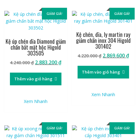
GIẢM GIÁ!
GIẢM GIÁ!
Kệ chén, dĩa, ly martin ray
giảm chấn inox 304 Higold
Kệ úp chén dĩa Diamond giảm
301402
chấn bắt mặt hộc Higold
303505
Giá
Giá
2.869.600
₫
4.220.000
₫
Giá
Giá
gốc
hiệ
2.883.200
₫
4.240.000
₫
gốc
hiện
là:
tại
Thêm vào giỏ hàng
là:
tại
4.220.000 ₫.
là:
Thêm vào giỏ hàng
4.240.000 ₫.
là:
2.86
2.883.200 ₫.
Xem Nhanh
Xem Nhanh
GIẢM GIÁ!
GIẢM GIÁ!