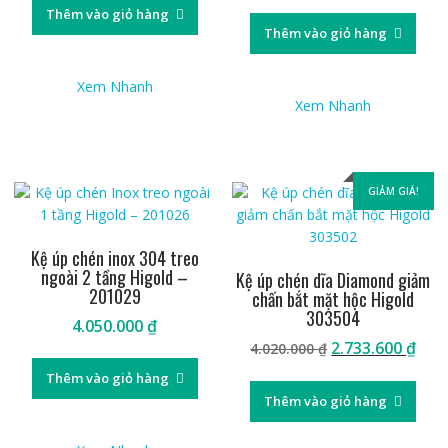
gốc
hiệ
là:
tại
Thêm vào giỏ hàng
là:
tại
4.120.000 ₫.
là:
Thêm vào giỏ hàng
4.080.000 ₫.
là:
2.801.600 ₫.
2.77
Xem Nhanh
Xem Nhanh
GIẢM GIÁ!
Kệ úp chén inox 304 treo
ngoài 2 tầng Higold –
Kệ úp chén dĩa Diamond giảm
201029
chấn bắt mặt hộc Higold
303504
4.050.000
₫
Giá
Giá
2.733.600
₫
4.020.000
₫
gốc
hiệ
Thêm vào giỏ hàng
là:
tại
Thêm vào giỏ hàng
4.020.000 ₫.
là:
2.73