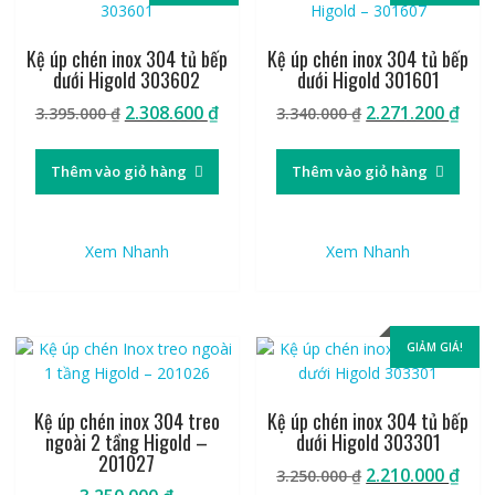
Kệ úp chén inox 304 tủ bếp
Kệ úp chén inox 304 tủ bếp
dưới Higold 303602
dưới Higold 301601
Giá
Giá
Giá
Giá
2.308.600
₫
2.271.200
₫
3.395.000
₫
3.340.000
₫
gốc
hiện
gốc
hiệ
là:
tại
là:
tại
Thêm vào giỏ hàng
Thêm vào giỏ hàng
3.395.000 ₫.
là:
3.340.000 ₫.
là:
2.308.600 ₫.
2.27
Xem Nhanh
Xem Nhanh
GIẢM GIÁ!
Kệ úp chén inox 304 treo
Kệ úp chén inox 304 tủ bếp
ngoài 2 tầng Higold –
dưới Higold 303301
201027
Giá
Giá
2.210.000
₫
3.250.000
₫