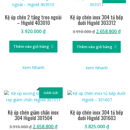
Kệ úp chén 2 tầng treo ngoài
Kệ úp chén inox 304 tủ bếp
– Higold 403010
dưới Higold 303312
Giá
Giá
3.920.000
₫
2.658.800
₫
3.910.000
₫
gốc
hiệ
là:
tại
Thêm vào giỏ hàng
Thêm vào giỏ hàng
3.910.000 ₫.
là:
2.65
Xem Nhanh
Xem Nhanh
GIẢM GIÁ!
Kệ úp chén giảm chấn inox
Kệ úp chén inox 304 tủ bếp
304 Higold 301504
dưới Higold 301603
Giá
Giá
2.658.800
₫
3.825.000
₫
3.910.000
₫