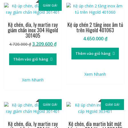
GIẢM GIÁ!
Kệ chén, dĩa, ly martin ray
Kệ úp chén 2 tầng inox âm tủ
giảm chấn inox 304 Higold
trên Higold 401063
301405
4.650.000
₫
Giá
Giá
3.209.600
₫
4.720.000
₫
gốc
hiện
Thêm vào giỏ hàng
là:
tại
Thêm vào giỏ hàng
4.720.000 ₫.
là:
3.209.600 ₫.
Xem Nhanh
Xem Nhanh
GIẢM GIÁ!
GIẢM GIÁ!
Kệ chén, dĩa, ly martin ray
Kệ chén, dĩa martin bắt mặt