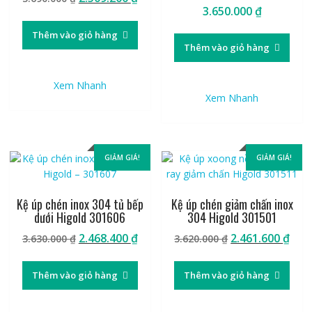
3.650.000
₫
gốc
hiện
là:
tại
Thêm vào giỏ hàng
3.690.000 ₫.
là:
Thêm vào giỏ hàng
2.509.200 ₫.
Xem Nhanh
Xem Nhanh
GIẢM GIÁ!
GIẢM GIÁ!
Kệ úp chén inox 304 tủ bếp
Kệ úp chén giảm chấn inox
dưới Higold 301606
304 Higold 301501
Giá
Giá
Giá
Giá
2.468.400
₫
2.461.600
₫
3.630.000
₫
3.620.000
₫
gốc
hiện
gốc
hiệ
là:
tại
là:
tại
Thêm vào giỏ hàng
Thêm vào giỏ hàng
3.630.000 ₫.
là:
3.620.000 ₫.
là:
2.468.400 ₫.
2.46