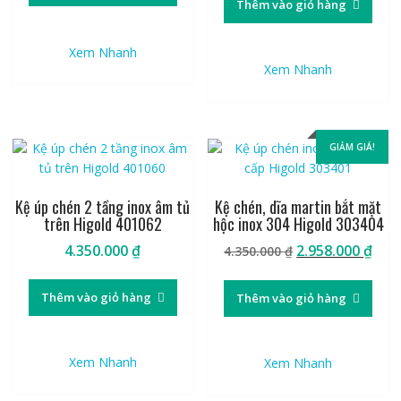
Thêm vào giỏ hàng
4.370.000 ₫.
là:
3.039.600 ₫.
2.97
Xem Nhanh
Xem Nhanh
GIẢM GIÁ!
Kệ úp chén 2 tầng inox âm tủ
Kệ chén, dĩa martin bắt mặt
trên Higold 401062
hộc inox 304 Higold 303404
Giá
Giá
4.350.000
₫
2.958.000
₫
4.350.000
₫
gốc
hiệ
là:
tại
Thêm vào giỏ hàng
Thêm vào giỏ hàng
4.350.000 ₫.
là:
2.95
Xem Nhanh
Xem Nhanh