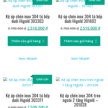
GIẢM GIÁ!
GIẢM GIÁ!
Kệ úp chén inox 304 tủ bếp
Kệ úp chén inox 304 tủ bếp
dưới Higold 303303
dưới Higold 301602
Giá
Giá
Giá
Giá
2.516.000
₫
2.516.000
₫
3.700.000
₫
3.700.000
₫
gốc
hiện
gốc
hiệ
là:
tại
là:
tại
Thêm vào giỏ hàng
Thêm vào giỏ hàng
3.700.000 ₫.
là:
3.700.000 ₫.
là:
2.516.000 ₫.
2.51
Xem Nhanh
Xem Nhanh
GIẢM GIÁ!
Kệ úp chén inox 304 tủ bếp
Kệ úp chén inox 304 treo
dưới Higold 303311
ngoài 2 tầng Higold –
201028
Giá
Giá
2.509.200
₫
3.690.000
₫