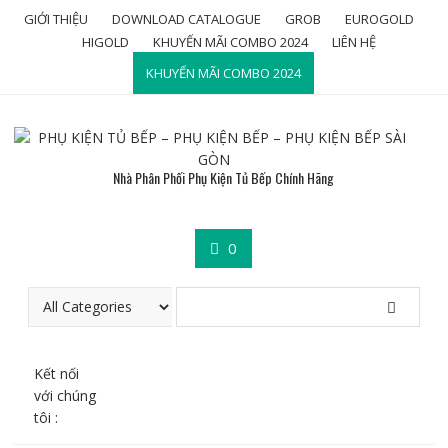
Skip
GIỚI THIỆU
DOWNLOAD CATALOGUE
GROB
EUROGOLD
to
HIGOLD
KHUYẾN MÃI COMBO 2024
LIÊN HỆ
content
KHUYẾN MÃI COMBO 2024
Nhà Phân Phối Phụ Kiện Tủ Bếp Chính Hãng
0
Kết nối
với chúng
tôi :