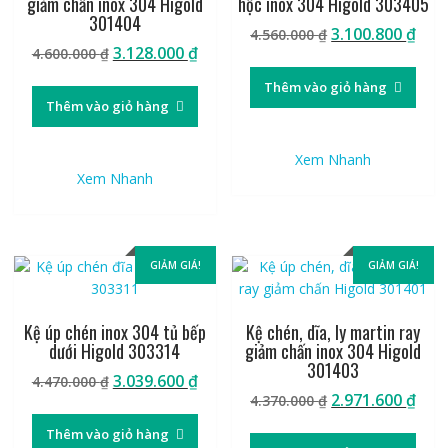
giảm chấn inox 304 Higold
hộc inox 304 Higold 303405
301404
Giá
Giá
3.100.800
₫
4.560.000
₫
Giá
Giá
3.128.000
₫
4.600.000
₫
gốc
hiệ
gốc
hiện
là:
tại
Thêm vào giỏ hàng
là:
tại
4.560.000 ₫.
là:
Thêm vào giỏ hàng
4.600.000 ₫.
là:
3.10
3.128.000 ₫.
Xem Nhanh
Xem Nhanh
GIẢM GIÁ!
GIẢM GIÁ!
Kệ úp chén inox 304 tủ bếp
Kệ chén, dĩa, ly martin ray
dưới Higold 303314
giảm chấn inox 304 Higold
301403
Giá
Giá
3.039.600
₫
4.470.000
₫
Giá
Giá
2.971.600
₫
gốc
hiện
4.370.000
₫
gốc
hiệ
là:
tại
Thêm vào giỏ hàng
là:
tại
4.470.000 ₫.
là: