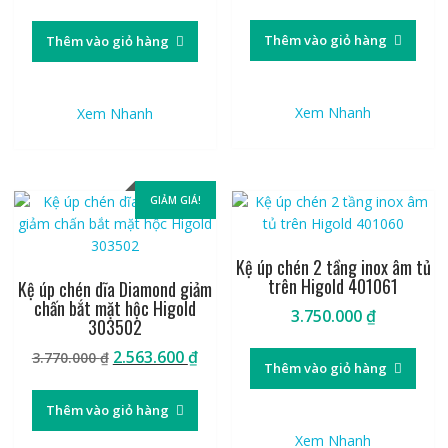
gốc
hiện
là:
tại
Thêm vào giỏ hàng
Thêm vào giỏ hàng
3.910.000 ₫.
là:
2.658.800 ₫.
Xem Nhanh
Xem Nhanh
GIẢM GIÁ!
Kệ úp chén 2 tầng inox âm tủ
trên Higold 401061
Kệ úp chén dĩa Diamond giảm
chấn bắt mặt hộc Higold
3.750.000
₫
303502
Giá
Giá
2.563.600
₫
3.770.000
₫
Thêm vào giỏ hàng
gốc
hiện
là:
tại
Thêm vào giỏ hàng
3.770.000 ₫.
là:
Xem Nhanh
2.563.600 ₫.