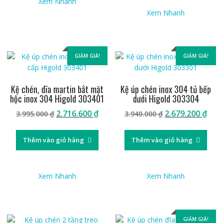
Xem Nhanh
Xem Nhanh
GIẢM GIÁ!
GIẢM GIÁ!
Kệ chén, dĩa martin bắt mặt
Kệ úp chén inox 304 tủ bếp
hộc inox 304 Higold 303401
dưới Higold 303304
Giá
Giá
Giá
Giá
2.716.600
₫
2.679.200
₫
3.995.000
₫
3.940.000
₫
gốc
hiện
gốc
hiệ
là:
tại
là:
tại
Thêm vào giỏ hàng
Thêm vào giỏ hàng
3.995.000 ₫.
là:
3.940.000 ₫.
là:
2.716.600 ₫.
2.67
Xem Nhanh
Xem Nhanh
GIẢM GIÁ!