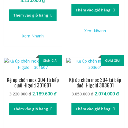
3.250.000
₫
gốc
hiệ
là:
tại
Thêm vào giỏ hàng
3.250.000 ₫.
là:
Thêm vào giỏ hàng
2.21
Xem Nhanh
Xem Nhanh
GIẢM GIÁ!
GIẢM GIÁ!
Kệ úp chén inox 304 tủ bếp
Kệ úp chén inox 304 tủ bếp
dưới Higold 301607
dưới Higold 303601
Giá
Giá
Giá
Giá
2.189.600
₫
2.074.000
₫
3.220.000
₫
3.050.000
₫
gốc
hiện
gốc
hiệ
là:
tại
là:
tại
Thêm vào giỏ hàng
Thêm vào giỏ hàng
3.220.000 ₫.
là:
3.050.000 ₫.
là:
2.189.600 ₫.
2.07