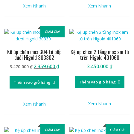
Xem Nhanh
Xem Nhanh
GIẢM GIÁ!
Kệ úp chén inox 304 tủ bếp
Kệ úp chén 2 tầng inox âm tủ
dưới Higold 303302
trên Higold 401060
Giá
Giá
2.359.600
₫
3.450.000
₫
3.470.000
₫
gốc
hiện
là:
tại
Thêm vào giỏ hàng
Thêm vào giỏ hàng
3.470.000 ₫.
là:
2.359.600 ₫.
Xem Nhanh
Xem Nhanh
GIẢM GIÁ!
GIẢM GIÁ!