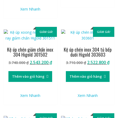
Xem Nhanh
GIẢM GIÁ!
GIẢM GIÁ!
Kệ úp chén giảm chấn inox
Kệ úp chén inox 304 tủ bếp
304 Higold 301502
dưới Higold 303603
Giá
Giá
Giá
Giá
2.543.200
₫
2.522.800
₫
3.740.000
₫
3.710.000
₫
gốc
hiện
gốc
hiệ
là:
tại
là:
tại
Thêm vào giỏ hàng
Thêm vào giỏ hàng
3.740.000 ₫.
là:
3.710.000 ₫.
là:
2.543.200 ₫.
2.52
Xem Nhanh
Xem Nhanh