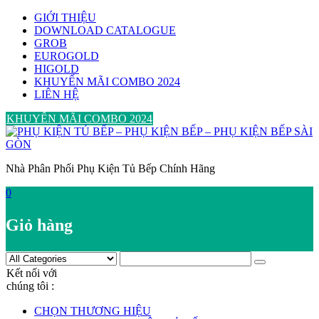
Skip
GIỚI THIỆU
to
DOWNLOAD CATALOGUE
content
GROB
EUROGOLD
HIGOLD
KHUYẾN MÃI COMBO 2024
LIÊN HỆ
KHUYẾN MÃI COMBO 2024
Nhà Phân Phối Phụ Kiện Tủ Bếp Chính Hãng
0
Giỏ hàng
Kết nối với
chúng tôi :
CHỌN THƯƠNG HIỆU