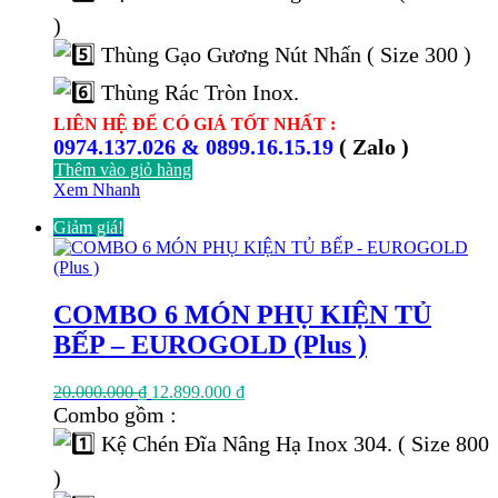
)
Thùng Gạo Gương Nút Nhấn ( Size 300 )
Thùng Rác Tròn Inox.
LIÊN HỆ ĐỂ CÓ GIÁ TỐT NHẤT :
0974.137.026 & 0899.16.15.19
( Zalo )
Thêm vào giỏ hàng
Xem Nhanh
Giảm giá!
COMBO 6 MÓN PHỤ KIỆN TỦ
BẾP – EUROGOLD (Plus )
Giá
Giá
20.000.000
₫
12.899.000
₫
gốc
hiện
Combo gồm :
là:
tại
Kệ Chén Đĩa Nâng Hạ Inox 304. ( Size 800
20.000.000 ₫.
là:
12.899.000 ₫.
)