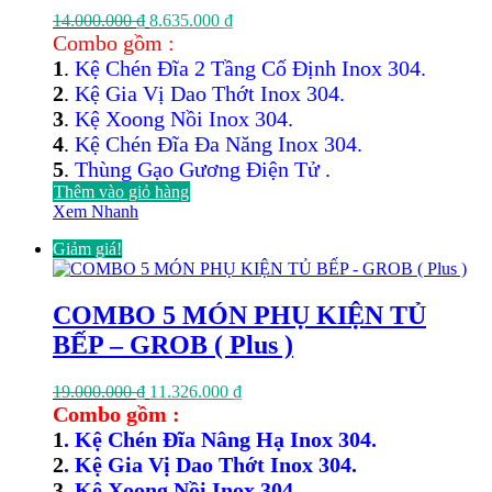
Giá
Giá
14.000.000
₫
8.635.000
₫
gốc
hiện
Combo gồm :
là:
tại
1
.
Kệ Chén Đĩa 2 Tầng Cố Định Inox 304.
14.000.000 ₫.
là:
2
.
Kệ Gia Vị Dao Thớt Inox 304.
8.635.000 ₫.
3
.
Kệ Xoong Nồi Inox 304.
4
.
Kệ Chén Đĩa Đa Năng Inox 304.
5
.
Thùng Gạo Gương Điện Tử .
Thêm vào giỏ hàng
Xem Nhanh
Giảm giá!
COMBO 5 MÓN PHỤ KIỆN TỦ
BẾP – GROB ( Plus )
Giá
Giá
19.000.000
₫
11.326.000
₫
gốc
hiện
Combo gồm :
là:
tại
1
. Kệ Chén Đĩa Nâng Hạ Inox 304.
19.000.000 ₫.
là:
2
. Kệ Gia Vị Dao Thớt Inox 304.
11.326.000 ₫.
3
. Kệ Xoong Nồi Inox 304.