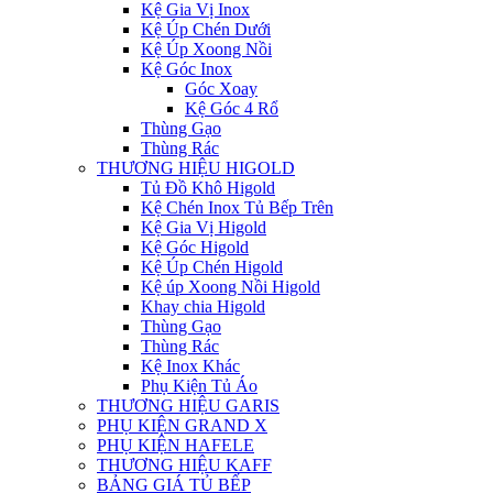
Kệ Gia Vị Inox
Kệ Úp Chén Dưới
Kệ Úp Xoong Nồi
Kệ Góc Inox
Góc Xoay
Kệ Góc 4 Rổ
Thùng Gạo
Thùng Rác
THƯƠNG HIỆU HIGOLD
Tủ Đồ Khô Higold
Kệ Chén Inox Tủ Bếp Trên
Kệ Gia Vị Higold
Kệ Góc Higold
Kệ Úp Chén Higold
Kệ úp Xoong Nồi Higold
Khay chia Higold
Thùng Gạo
Thùng Rác
Kệ Inox Khác
Phụ Kiện Tủ Áo
THƯƠNG HIỆU GARIS
PHỤ KIỆN GRAND X
PHỤ KIỆN HAFELE
THƯƠNG HIỆU KAFF
BẢNG GIÁ TỦ BẾP