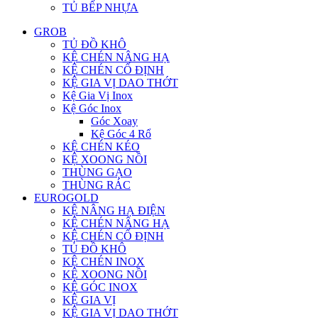
TỦ BẾP NHỰA
GROB
TỦ ĐỒ KHÔ
KỆ CHÉN NÂNG HẠ
KỆ CHÉN CỐ ĐỊNH
KỆ GIA VỊ DAO THỚT
Kệ Gia Vị Inox
Kệ Góc Inox
Góc Xoay
Kệ Góc 4 Rổ
KỆ CHÉN KÉO
KỆ XOONG NỒI
THÙNG GẠO
THÙNG RÁC
EUROGOLD
KỆ NÂNG HẠ ĐIỆN
KỆ CHÉN NÂNG HẠ
KỆ CHÉN CỐ ĐỊNH
TỦ ĐỒ KHÔ
KỆ CHÉN INOX
KỆ XOONG NỒI
KỆ GÓC INOX
KỆ GIA VỊ
KỆ GIA VỊ DAO THỚT