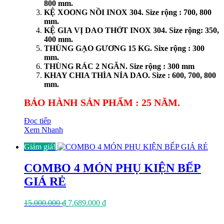
800 mm.
KỆ XOONG NỒI INOX 304. Size rộng : 700, 800
mm.
KỆ GIA VỊ DAO THỚT INOX 304. Size rộng: 350,
400 mm.
THÙNG GẠO GƯƠNG 15 KG. Sixe rộng : 300
mm.
THÙNG RÁC 2 NGĂN. Size rộng : 300 mm
KHAY CHIA THÌA NỈA DAO. Size : 600, 700, 800
mm.
BẢO HÀNH SẢN PHẨM : 25 NĂM.
Đọc tiếp
Xem Nhanh
Giảm giá!
COMBO 4 MÓN PHỤ KIỆN BẾP
GIÁ RẺ
Giá
Giá
15.000.000
₫
7.689.000
₫
gốc
hiện
là:
tại