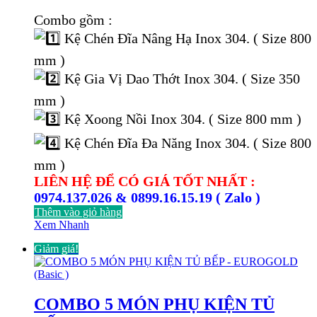
15.000.000 ₫.
là:
Combo gồm :
7.689.000 ₫.
Kệ Chén Đĩa Nâng Hạ Inox 304. ( Size 800
mm )
Kệ Gia Vị Dao Thớt Inox 304. ( Size 350
mm )
Kệ Xoong Nồi Inox 304. ( Size 800 mm )
Kệ Chén Đĩa Đa Năng Inox 304. ( Size 800
mm )
LIÊN HỆ ĐỂ CÓ GIÁ TỐT NHẤT :
0974.137.026 & 0899.16.15.19 ( Zalo )
Thêm vào giỏ hàng
Xem Nhanh
Giảm giá!
COMBO 5 MÓN PHỤ KIỆN TỦ