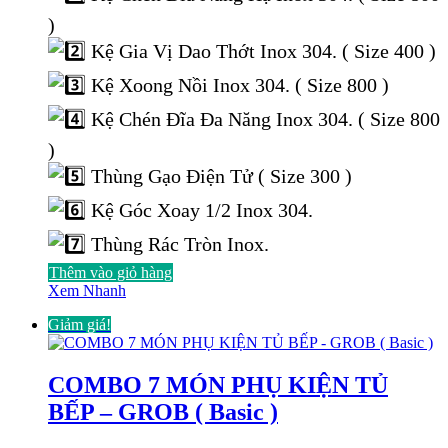
24.000.000 ₫.
là:
14.544.000 ₫.
)
Kệ Gia Vị Dao Thớt Inox 304. ( Size 400 )
Kệ Xoong Nồi Inox 304. ( Size 800 )
Kệ Chén Đĩa Đa Năng Inox 304. ( Size 800
)
Thùng Gạo Điện Tử ( Size 300 )
Kệ Góc Xoay 1/2 Inox 304.
Thùng Rác Tròn Inox.
Thêm vào giỏ hàng
Xem Nhanh
Giảm giá!
COMBO 7 MÓN PHỤ KIỆN TỦ
BẾP – GROB ( Basic )