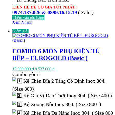
LIÊN HỆ ĐỂ CÓ GIÁ TỐT NHẤT :
0974.137.026 & 0899.16.15.19
( Zalo )
Thêm vào giỏ hàng
Xem Nhanh
Giảm giá!
COMBO 6 MÓN PHỤ KIỆN TỦ
BẾP – EUROGOLD (Basic )
Giá
Giá
17.000.000
₫
8.537.000
₫
gốc
hiện
Combo gồm :
là:
tại
Kệ Chén Đĩa 2 Tầng Cố Định Inox 304.
17.000.000 ₫.
là:
8.537.000 ₫.
(Size 800)
Kệ Gia Vị Dao Thớt Inox 304. ( Size 400 )
Kệ Xoong Nồi Inox 304. ( Size 800 )
Kệ Chén Đĩa Đa Năng Inox 304. ( Size 800