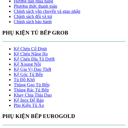
Hướng dẫn mua hàng
Phương thức thanh toán
Chính sách vận chuyển và giao nhận
Chính sách đổi và trả
Chính sách bảo hành
PHỤ KIỆN TỦ BẾP GROB
Kệ Chén Cố Định
Kệ Chén Nâng Hạ
Kệ Chén Đĩa Tủ Dưới
Kệ Xoong Nồi
Kệ Gia Vị Dao Thớt
Kệ Góc Tủ Bếp
Tủ Đồ Khô
Thùng Gạo Tủ Bếp
Thùng Rác Tủ Bếp
Khay Chia Thìa Dao
Kệ Inox Để Bản
Phụ Kiện Tủ Áo
PHỤ KIỆN BẾP EUROGOLD