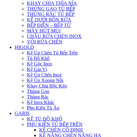
KHAY CHIA THÌA NỈA
THÙNG GẠO TỦ BẾP
THÙNG RÁC TỦ BẾP
KỆ DƯỚI BỒN RỬA
BẾP ĐIỆN – BẾP TỪ
MÁY HÚT MÙI
CHẬU RỬA CHÉN INOX
VÒI RỬA CHÉN
HIGOLD
Kệ Úp Chén Tủ Bếp Trên
Tủ Đồ Khô
Kệ Góc Inox
Kệ Gia Vị
Kệ Úp Chén Inox
Kệ Úp Xoong Nồi
Khay Chia Hộc Kéo
Thùng Gạo
Thùng Rác
Kệ Inox Khác
Phụ Kiện Tủ Áo
GARIS
KỆ TỦ ĐỒ KHÔ
PHỤ KIỆN TỦ BẾP TRÊN
KỆ CHÉN CỐ ĐỊNH
KỆ NÂNG CHÉN NÂNG HẠ