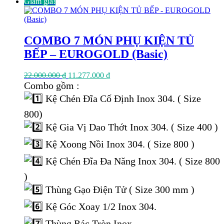
Giảm giá!
COMBO 7 MÓN PHỤ KIỆN TỦ
BẾP – EUROGOLD (Basic)
Giá
Giá
22.000.000
₫
11.277.000
₫
gốc
hiện
Combo gồm :
là:
tại
Kệ Chén Đĩa Cố Định Inox 304. ( Size
22.000.000 ₫.
là:
11.277.000 ₫.
800)
Kệ Gia Vị Dao Thớt Inox 304. ( Size 400 )
Kệ Xoong Nồi Inox 304. ( Size 800 )
Kệ Chén Đĩa Đa Năng Inox 304. ( Size 800
)
Thùng Gạo Điện Tử ( Size 300 mm )
Kệ Góc Xoay 1/2 Inox 304.
Thùng Rác Tròn Inox.