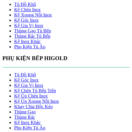
Tủ Đồ Khô
Kệ Chén Inox
Kệ Xoong Nồi Inox
Kệ Góc Inox
Kệ Gia Vị Inox
Thùng Gạo Tủ Bếp
Thùng Rác Tủ Bếp
Kệ Inox Khác
Phụ Kiện Tủ Áo
PHỤ KIỆN BẾP HIGOLD
Tủ Đồ Khô
Kệ Góc Inox
Kệ Gia Vị Inox
Kệ Chén Tủ Bếp Trên
Kệ Úp Chén Inox
Kệ Úp Xoong Nồi Inox
Khay Chia Hộc Kéo
Thùng Gạo
Thùng Rác
Kệ Inox Khác
Phụ Kiện Tủ Áo