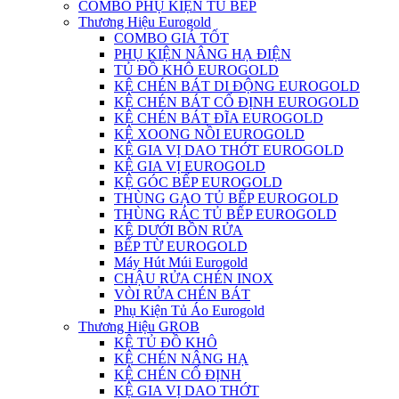
COMBO PHỤ KIỆN TỦ BẾP
Thương Hiệu Eurogold
COMBO GIÁ TỐT
PHỤ KIỆN NÂNG HẠ ĐIỆN
TỦ ĐỒ KHÔ EUROGOLD
KỆ CHÉN BÁT DI ĐỘNG EUROGOLD
KỆ CHÉN BÁT CỐ ĐỊNH EUROGOLD
KỆ CHÉN BÁT ĐĨA EUROGOLD
KỆ XOONG NỒI EUROGOLD
KỆ GIA VỊ DAO THỚT EUROGOLD
KỆ GIA VỊ EUROGOLD
KỆ GÓC BẾP EUROGOLD
THÙNG GẠO TỦ BẾP EUROGOLD
THÙNG RÁC TỦ BẾP EUROGOLD
KỆ DƯỚI BỒN RỬA
BẾP TỪ EUROGOLD
Máy Hút Múi Eurogold
CHẬU RỬA CHÉN INOX
VÒI RỬA CHÉN BÁT
Phụ Kiện Tủ Áo Eurogold
Thương Hiệu GROB
KỆ TỦ ĐỒ KHÔ
KỆ CHÉN NÂNG HẠ
KỆ CHÉN CỐ ĐỊNH
KỆ GIA VỊ DAO THỚT