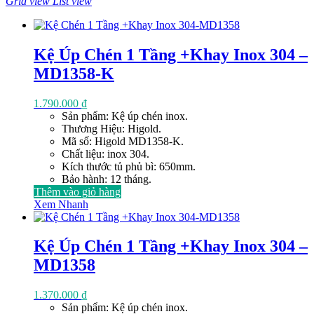
Grid view
List view
theo
giá:
cao
đến
Kệ Úp Chén 1 Tầng +Khay Inox 304 –
thấp
MD1358-K
1.790.000
₫
Sản phẩm: Kệ úp chén inox.
Thương Hiệu: Higold.
Mã số: Higold MD1358-K.
Chất liệu: inox 304.
Kích thước tủ phủ bì: 650mm.
Bảo hành: 12 tháng.
Thêm vào giỏ hàng
Xem Nhanh
Kệ Úp Chén 1 Tầng +Khay Inox 304 –
MD1358
1.370.000
₫
Sản phẩm: Kệ úp chén inox.