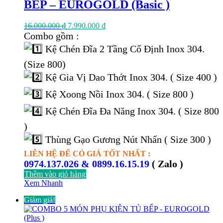
BẾP – EUROGOLD (Basic )
Giá
Giá
16.000.000
₫
7.990.000
₫
gốc
hiện
Combo gồm :
là:
tại
Kệ Chén Đĩa 2 Tầng Cố Định Inox 304.
16.000.000 ₫.
là:
7.990.000 ₫.
(Size 800)
Kệ Gia Vị Dao Thớt Inox 304. ( Size 400 )
Kệ Xoong Nồi Inox 304. ( Size 800 )
Kệ Chén Đĩa Đa Năng Inox 304. ( Size 800
)
Thùng Gạo Gương Nút Nhấn ( Size 300 )
LIÊN HỆ ĐỂ CÓ GIÁ TỐT NHẤT :
0974.137.026 & 0899.16.15.19
( Zalo )
Thêm vào giỏ hàng
Xem Nhanh
Giảm giá!