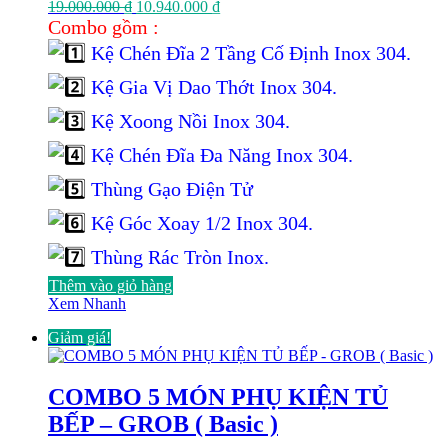
Giá
Giá
19.000.000
₫
10.940.000
₫
gốc
hiện
Combo gồm :
là:
tại
Kệ Chén Đĩa 2 Tầng Cố Định Inox 304.
19.000.000 ₫.
là:
10.940.000 ₫.
Kệ Gia Vị Dao Thớt Inox 304.
Kệ Xoong Nồi Inox 304.
Kệ Chén Đĩa Đa Năng Inox 304.
Thùng Gạo Điện Tử
Kệ Góc Xoay 1/2 Inox 304.
Thùng Rác Tròn Inox.
Thêm vào giỏ hàng
Xem Nhanh
Giảm giá!
COMBO 5 MÓN PHỤ KIỆN TỦ
BẾP – GROB ( Basic )