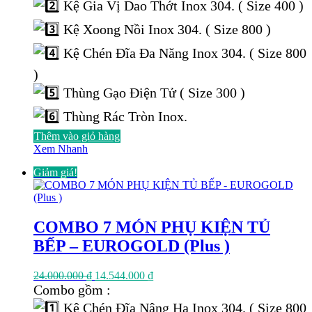
Kệ Gia Vị Dao Thớt Inox 304. ( Size 400 )
Kệ Xoong Nồi Inox 304. ( Size 800 )
Kệ Chén Đĩa Đa Năng Inox 304. ( Size 800
)
Thùng Gạo Điện Tử ( Size 300 )
Thùng Rác Tròn Inox.
Thêm vào giỏ hàng
Xem Nhanh
Giảm giá!
COMBO 7 MÓN PHỤ KIỆN TỦ
BẾP – EUROGOLD (Plus )
Giá
Giá
24.000.000
₫
14.544.000
₫
gốc
hiện
Combo gồm :
là:
tại
Kệ Chén Đĩa Nâng Hạ Inox 304. ( Size 800