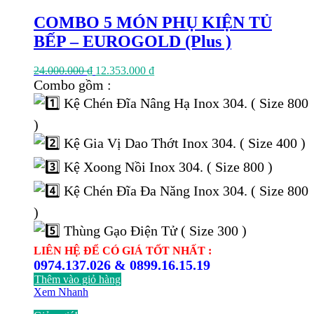
COMBO 5 MÓN PHỤ KIỆN TỦ
BẾP – EUROGOLD (Plus )
Giá
Giá
24.000.000
₫
12.353.000
₫
gốc
hiện
Combo gồm :
là:
tại
Kệ Chén Đĩa Nâng Hạ Inox 304. ( Size 800
24.000.000 ₫.
là:
12.353.000 ₫.
)
Kệ Gia Vị Dao Thớt Inox 304. ( Size 400 )
Kệ Xoong Nồi Inox 304. ( Size 800 )
Kệ Chén Đĩa Đa Năng Inox 304. ( Size 800
)
Thùng Gạo Điện Tử ( Size 300 )
LIÊN HỆ ĐỂ CÓ GIÁ TỐT NHẤT :
0974.137.026 & 0899.16.15.19
Thêm vào giỏ hàng
Xem Nhanh