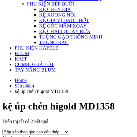
PHỤ KIỆN BẾP DƯỚI
KỆ CHÉN ĐĨA
KỆ XOONG NỒI
KỆ GIA VỊ DAO THỚT
KỆ GÓC MÂM XOAY
KỆ CHAI LỌ TẨY RỬA
THÙNG GẠO THÔNG MINH
THÙNG RÁC
PHỤ KIỆN HAFELE
BLUM
KAFF
COMBO GIÁ TỐT
TAY NÂNG BLUM
Home
Sản phẩm
kệ úp chén higold MD1358
kệ úp chén higold MD1358
Đã
Hiển thị tất cả 2 kết quả
sắp
xếp