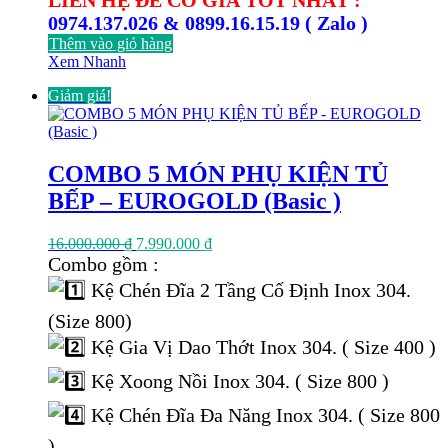
LIÊN HỆ ĐỂ CÓ GIÁ TỐT NHẤT :
0974.137.026 & 0899.16.15.19 ( Zalo )
Thêm vào giỏ hàng
Xem Nhanh
Giảm giá!
COMBO 5 MÓN PHỤ KIỆN TỦ
BẾP – EUROGOLD (Basic )
Giá
Giá
16.000.000
₫
7.990.000
₫
gốc
hiện
Combo gồm :
là:
tại
Kệ Chén Đĩa 2 Tầng Cố Định Inox 304.
16.000.000 ₫.
là:
7.990.000 ₫.
(Size 800)
Kệ Gia Vị Dao Thớt Inox 304. ( Size 400 )
Kệ Xoong Nồi Inox 304. ( Size 800 )
Kệ Chén Đĩa Đa Năng Inox 304. ( Size 800
)