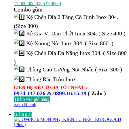
Giá
Giá
17.000.000
₫
8.537.000
₫
gốc
hiện
Combo gồm :
là:
tại
Kệ Chén Đĩa 2 Tầng Cố Định Inox 304.
17.000.000 ₫.
là:
8.537.000 ₫.
(Size 800)
Kệ Gia Vị Dao Thớt Inox 304. ( Size 400 )
Kệ Xoong Nồi Inox 304. ( Size 800 )
Kệ Chén Đĩa Đa Năng Inox 304. ( Size 800
)
Thùng Gạo Gương Nút Nhấn ( Size 300 )
Thùng Rác Tròn Inox.
LIÊN HỆ ĐỂ CÓ GIÁ TỐT NHẤT :
0974.137.026 & 0899.16.15.19
( Zalo )
Thêm vào giỏ hàng
Xem Nhanh
Giảm giá!