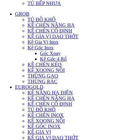
TỦ BẾP NHỰA
GROB
TỦ ĐỒ KHÔ
KỆ CHÉN NÂNG HẠ
KỆ CHÉN CỐ ĐỊNH
KỆ GIA VỊ DAO THỚT
Kệ Gia Vị Inox
Kệ Góc Inox
Góc Xoay
Kệ Góc 4 Rổ
KỆ CHÉN KÉO
KỆ XOONG NỒI
THÙNG GẠO
THÙNG RÁC
EUROGOLD
KỆ NÂNG HẠ ĐIỆN
KỆ CHÉN NÂNG HẠ
KỆ CHÉN CỐ ĐỊNH
TỦ ĐỒ KHÔ
KỆ CHÉN INOX
KỆ XOONG NỒI
KỆ GÓC INOX
KỆ GIA VỊ
KỆ GIA VỊ DAO THỚT