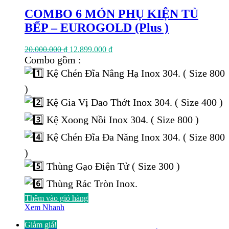
COMBO 6 MÓN PHỤ KIỆN TỦ
BẾP – EUROGOLD (Plus )
Giá
Giá
20.000.000
₫
12.899.000
₫
gốc
hiện
Combo gồm :
là:
tại
Kệ Chén Đĩa Nâng Hạ Inox 304. ( Size 800
20.000.000 ₫.
là:
12.899.000 ₫.
)
Kệ Gia Vị Dao Thớt Inox 304. ( Size 400 )
Kệ Xoong Nồi Inox 304. ( Size 800 )
Kệ Chén Đĩa Đa Năng Inox 304. ( Size 800
)
Thùng Gạo Điện Tử ( Size 300 )
Thùng Rác Tròn Inox.
Thêm vào giỏ hàng
Xem Nhanh
Giảm giá!