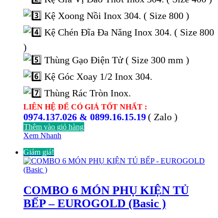
Kệ Xoong Nồi Inox 304. ( Size 800 )
Kệ Chén Đĩa Đa Năng Inox 304. ( Size 800
)
Thùng Gạo Điện Tử ( Size 300 mm )
Kệ Góc Xoay 1/2 Inox 304.
Thùng Rác Tròn Inox.
LIÊN HỆ ĐỂ CÓ GIÁ TỐT NHẤT :
0974.137.026 & 0899.16.15.19
( Zalo )
Thêm vào giỏ hàng
Xem Nhanh
Giảm giá!
COMBO 6 MÓN PHỤ KIỆN TỦ
BẾP – EUROGOLD (Basic )