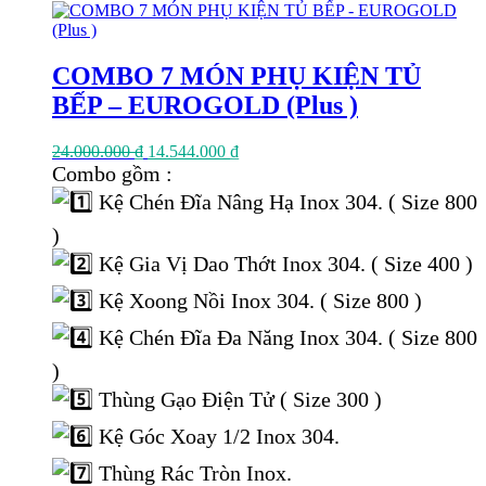
COMBO 7 MÓN PHỤ KIỆN TỦ
BẾP – EUROGOLD (Plus )
Giá
Giá
24.000.000
₫
14.544.000
₫
gốc
hiện
Combo gồm :
là:
tại
Kệ Chén Đĩa Nâng Hạ Inox 304. ( Size 800
24.000.000 ₫.
là:
14.544.000 ₫.
)
Kệ Gia Vị Dao Thớt Inox 304. ( Size 400 )
Kệ Xoong Nồi Inox 304. ( Size 800 )
Kệ Chén Đĩa Đa Năng Inox 304. ( Size 800
)
Thùng Gạo Điện Tử ( Size 300 )
Kệ Góc Xoay 1/2 Inox 304.
Thùng Rác Tròn Inox.