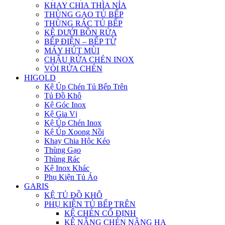
KHAY CHIA THÌA NỈA
THÙNG GẠO TỦ BẾP
THÙNG RÁC TỦ BẾP
KỆ DƯỚI BỒN RỬA
BẾP ĐIỆN – BẾP TỪ
MÁY HÚT MÙI
CHẬU RỬA CHÉN INOX
VÒI RỬA CHÉN
HIGOLD
Kệ Úp Chén Tủ Bếp Trên
Tủ Đồ Khô
Kệ Góc Inox
Kệ Gia Vị
Kệ Úp Chén Inox
Kệ Úp Xoong Nồi
Khay Chia Hộc Kéo
Thùng Gạo
Thùng Rác
Kệ Inox Khác
Phụ Kiện Tủ Áo
GARIS
KỆ TỦ ĐỒ KHÔ
PHỤ KIỆN TỦ BẾP TRÊN
KỆ CHÉN CỐ ĐỊNH
KỆ NÂNG CHÉN NÂNG HẠ