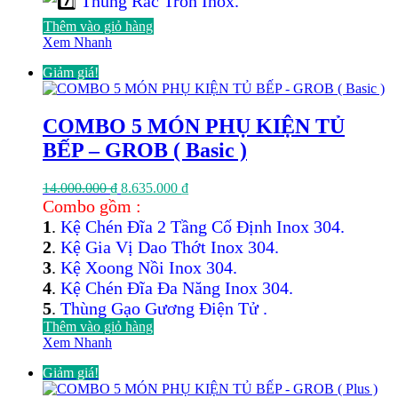
Thùng Rác Tròn Inox.
Thêm vào giỏ hàng
Xem Nhanh
Giảm giá!
COMBO 5 MÓN PHỤ KIỆN TỦ
BẾP – GROB ( Basic )
Giá
Giá
14.000.000
₫
8.635.000
₫
gốc
hiện
Combo gồm :
là:
tại
1
.
Kệ Chén Đĩa 2 Tầng Cố Định Inox 304.
14.000.000 ₫.
là:
2
.
Kệ Gia Vị Dao Thớt Inox 304.
8.635.000 ₫.
3
.
Kệ Xoong Nồi Inox 304.
4
.
Kệ Chén Đĩa Đa Năng Inox 304.
5
.
Thùng Gạo Gương Điện Tử .
Thêm vào giỏ hàng
Xem Nhanh
Giảm giá!