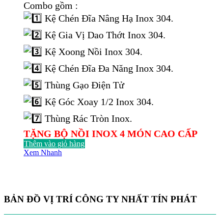
gốc
hiện
Combo gồm :
là:
tại
Kệ Chén Đĩa Nâng Hạ Inox 304.
22.000.000 ₫.
là:
13.915.000 ₫.
Kệ Gia Vị Dao Thớt Inox 304.
Kệ Xoong Nồi Inox 304.
Kệ Chén Đĩa Đa Năng Inox 304.
Thùng Gạo Điện Tử
Kệ Góc Xoay 1/2 Inox 304.
Thùng Rác Tròn Inox.
TẶNG BỘ NỒI INOX 4 MÓN CAO CẤP
Thêm vào giỏ hàng
Xem Nhanh
BẢN ĐỒ VỊ TRÍ CÔNG TY NHẤT TÍN PHÁT