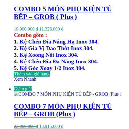
COMBO 5 MÓN PHỤ KIỆN TỦ
BẾP – GROB ( Plus )
Giá
Giá
19.000.000
₫
11.326.000
₫
gốc
hiện
Combo gồm :
là:
tại
1
. Kệ Chén Đĩa Nâng Hạ Inox 304.
19.000.000 ₫.
là:
2
. Kệ Gia Vị Dao Thớt Inox 304.
11.326.000 ₫.
3
. Kệ Xoong Nồi Inox 304.
4
. Kệ Chén Đĩa Đa Năng Inox 304.
5
. Kệ Góc Xoay 1/2 Inox 304.
Thêm vào giỏ hàng
Xem Nhanh
Giảm giá!
COMBO 7 MÓN PHỤ KIỆN TỦ
BẾP – GROB (Plus )
Giá
Giá
22.000.000
₫
13.915.000
₫