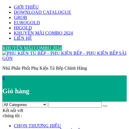
Skip
GIỚI THIỆU
to
DOWNLOAD CATALOGUE
content
GROB
EUROGOLD
HIGOLD
KHUYẾN MÃI COMBO 2024
LIÊN HỆ
KHUYẾN MÃI COMBO 2024
Nhà Phân Phối Phụ Kiện Tủ Bếp Chính Hãng
0
Giỏ hàng
Kết nối với
chúng tôi :
CHỌN THƯƠNG HIỆU