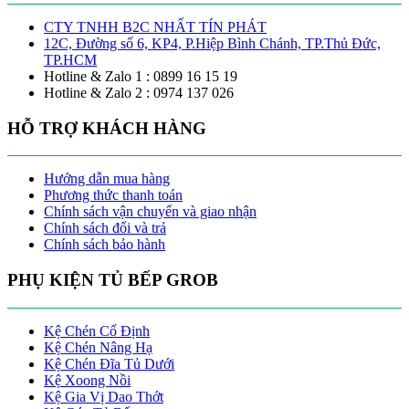
CTY TNHH B2C NHẤT TÍN PHÁT
12C, Đường số 6, KP4, P.Hiệp Bình Chánh, TP.Thủ Đức,
TP.HCM
Hotline & Zalo 1 : 0899 16 15 19
Hotline & Zalo 2 : 0974 137 026
HỖ TRỢ KHÁCH HÀNG
Hướng dẫn mua hàng
Phương thức thanh toán
Chính sách vận chuyển và giao nhận
Chính sách đổi và trả
Chính sách bảo hành
PHỤ KIỆN TỦ BẾP GROB
Kệ Chén Cố Định
Kệ Chén Nâng Hạ
Kệ Chén Đĩa Tủ Dưới
Kệ Xoong Nồi
Kệ Gia Vị Dao Thớt