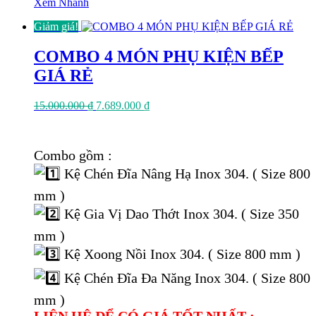
Xem Nhanh
Giảm giá!
COMBO 4 MÓN PHỤ KIỆN BẾP
GIÁ RẺ
Giá
Giá
15.000.000
₫
7.689.000
₫
gốc
hiện
là:
tại
15.000.000 ₫.
là:
Combo gồm :
7.689.000 ₫.
Kệ Chén Đĩa Nâng Hạ Inox 304. ( Size 800
mm )
Kệ Gia Vị Dao Thớt Inox 304. ( Size 350
mm )
Kệ Xoong Nồi Inox 304. ( Size 800 mm )
Kệ Chén Đĩa Đa Năng Inox 304. ( Size 800
mm )