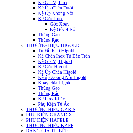
Kệ Gia Vị Inox
Kệ Úp Chén Dưới
Kệ Úp Xoong Nồi
Kệ Góc Inox
Góc Xoay
Kệ Góc 4 Rổ
Thùng Gạo
Thùng Rác
THƯƠNG HIỆU HIGOLD
Tủ Đồ Khô Higold
Kệ Chén Inox Tủ Bếp Trên
Kệ Gia Vị Higold
Kệ Góc Higold
Kệ Úp Chén Higold
Kệ úp Xoong Nồi Higold
Khay chia Higold
Thùng Gạo
Thùng Rác
Kệ Inox Khác
Phụ Kiện Tủ Áo
THƯƠNG HIỆU GARIS
PHỤ KIỆN GRAND X
PHỤ KIỆN HAFELE
THƯƠNG HIỆU KAFF
BẢNG GIÁ TỦ BẾP