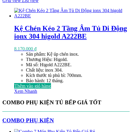
Grid view
List view
Kệ Chén Kéo 2 Tầng Âm Tủ Di Động
ionx 304 higold A222BE
8.170.000
₫
Sản phẩm: Kệ úp chén inox.
Thương Hiệu: Higold.
Mã số: Higold A222BE.
Chất liệu: inox 304.
Kích thước tủ phủ bì: 700mm.
Bảo hành: 12 tháng.
Thêm vào giỏ hàng
Xem Nhanh
COMBO PHỤ KIỆN TỦ BẾP GIÁ TỐT
COMBO PHỤ KIỆN