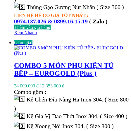
Thùng Gạo Gương Nút Nhấn ( Size 300 )
LIÊN HỆ ĐỂ CÓ GIÁ TỐT NHẤT :
0974.137.026 & 0899.16.15.19
( Zalo )
Thêm vào giỏ hàng
Xem Nhanh
Giảm giá!
COMBO 5 MÓN PHỤ KIỆN TỦ
BẾP – EUROGOLD (Plus )
Giá
Giá
24.000.000
₫
12.353.000
₫
gốc
hiện
Combo gồm :
là:
tại
Kệ Chén Đĩa Nâng Hạ Inox 304. ( Size 800
24.000.000 ₫.
là:
12.353.000 ₫.
)
Kệ Gia Vị Dao Thớt Inox 304. ( Size 400 )
Kệ Xoong Nồi Inox 304. ( Size 800 )