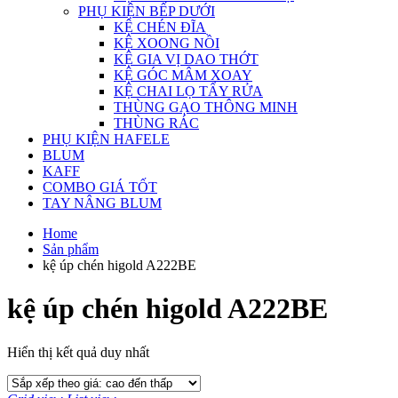
PHỤ KIỆN BẾP DƯỚI
KỆ CHÉN ĐĨA
KỆ XOONG NỒI
KỆ GIA VỊ DAO THỚT
KỆ GÓC MÂM XOAY
KỆ CHAI LỌ TẨY RỬA
THÙNG GẠO THÔNG MINH
THÙNG RÁC
PHỤ KIỆN HAFELE
BLUM
KAFF
COMBO GIÁ TỐT
TAY NÂNG BLUM
Home
Sản phẩm
kệ úp chén higold A222BE
kệ úp chén higold A222BE
Hiển thị kết quả duy nhất