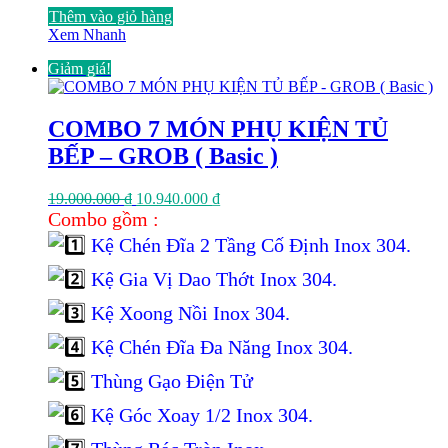
Thêm vào giỏ hàng
Xem Nhanh
Giảm giá!
COMBO 7 MÓN PHỤ KIỆN TỦ
BẾP – GROB ( Basic )
Giá
Giá
19.000.000
₫
10.940.000
₫
gốc
hiện
Combo gồm :
là:
tại
Kệ Chén Đĩa 2 Tầng Cố Định Inox 304.
19.000.000 ₫.
là:
10.940.000 ₫.
Kệ Gia Vị Dao Thớt Inox 304.
Kệ Xoong Nồi Inox 304.
Kệ Chén Đĩa Đa Năng Inox 304.
Thùng Gạo Điện Tử
Kệ Góc Xoay 1/2 Inox 304.