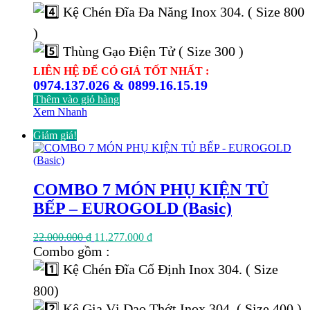
Kệ Chén Đĩa Đa Năng Inox 304. ( Size 800
)
Thùng Gạo Điện Tử ( Size 300 )
LIÊN HỆ ĐỂ CÓ GIÁ TỐT NHẤT :
0974.137.026 & 0899.16.15.19
Thêm vào giỏ hàng
Xem Nhanh
Giảm giá!
COMBO 7 MÓN PHỤ KIỆN TỦ
BẾP – EUROGOLD (Basic)
Giá
Giá
22.000.000
₫
11.277.000
₫
gốc
hiện
Combo gồm :
là:
tại
Kệ Chén Đĩa Cố Định Inox 304. ( Size
22.000.000 ₫.
là:
11.277.000 ₫.
800)
Kệ Gia Vị Dao Thớt Inox 304. ( Size 400 )