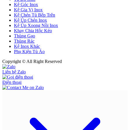
Kệ Góc Inox
Kệ Gia Vị Inox
Kệ Chén Tủ Bếp Trên
Kệ Úp Chén Inox
Kệ Úp Xoong Nồi Inox
Khay Chia Hộc Kéo
Thùng Gạo
Thùng Rác
Kệ Inox Khác
Phụ Kiện Tủ Áo
Copyright © All Right Reserved
Liên hệ Zalo
Điện thoại