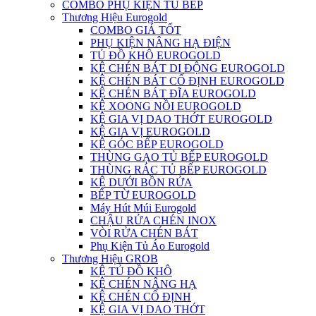
COMBO PHỤ KIỆN TỦ BẾP
Thương Hiệu Eurogold
COMBO GIÁ TỐT
PHỤ KIỆN NÂNG HẠ ĐIỆN
TỦ ĐỒ KHÔ EUROGOLD
KỆ CHÉN BÁT DI ĐỘNG EUROGOLD
KỆ CHÉN BÁT CỐ ĐỊNH EUROGOLD
KỆ CHÉN BÁT ĐĨA EUROGOLD
KỆ XOONG NỒI EUROGOLD
KỆ GIA VỊ DAO THỚT EUROGOLD
KỆ GIA VỊ EUROGOLD
KỆ GÓC BẾP EUROGOLD
THÙNG GẠO TỦ BẾP EUROGOLD
THÙNG RÁC TỦ BẾP EUROGOLD
KỆ DƯỚI BỒN RỬA
BẾP TỪ EUROGOLD
Máy Hút Múi Eurogold
CHẬU RỬA CHÉN INOX
VÒI RỬA CHÉN BÁT
Phụ Kiện Tủ Áo Eurogold
Thương Hiệu GROB
KỆ TỦ ĐỒ KHÔ
KỆ CHÉN NÂNG HẠ
KỆ CHÉN CỐ ĐỊNH
KỆ GIA VỊ DAO THỚT