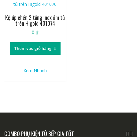
Kệ úp chén 2 tầng inox âm tủ
trên Higold 401074
0
₫
Thêm vào giỏ hàng
Xem Nhanh
COMBO PHỤ KIỆN TỦ BẾP GIÁ TỐT