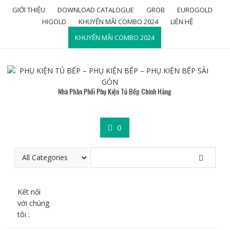
Skip
GIỚI THIỆU
DOWNLOAD CATALOGUE
GROB
EUROGOLD
to
HIGOLD
KHUYẾN MÃI COMBO 2024
LIÊN HỆ
content
KHUYẾN MÃI COMBO 2024
Nhà Phân Phối Phụ Kiện Tủ Bếp Chính Hãng
0
Kết nối
với chúng
tôi :