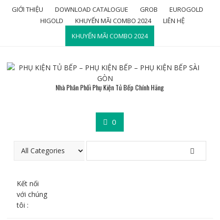
Skip
GIỚI THIỆU
DOWNLOAD CATALOGUE
GROB
EUROGOLD
to
HIGOLD
KHUYẾN MÃI COMBO 2024
LIÊN HỆ
content
KHUYẾN MÃI COMBO 2024
Nhà Phân Phối Phụ Kiện Tủ Bếp Chính Hãng
0
Kết nối
với chúng
tôi :