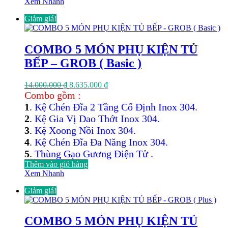
Xem Nhanh
Giảm giá!
COMBO 5 MÓN PHỤ KIỆN TỦ
BẾP – GROB ( Basic )
Giá
Giá
14.000.000
₫
8.635.000
₫
gốc
hiện
Combo gồm :
là:
tại
1
.
Kệ Chén Đĩa 2 Tầng Cố Định Inox 304.
14.000.000 ₫.
là:
2
.
Kệ Gia Vị Dao Thớt Inox 304.
8.635.000 ₫.
3
.
Kệ Xoong Nồi Inox 304.
4
.
Kệ Chén Đĩa Đa Năng Inox 304.
5
.
Thùng Gạo Gương Điện Tử .
Thêm vào giỏ hàng
Xem Nhanh
Giảm giá!
COMBO 5 MÓN PHỤ KIỆN TỦ