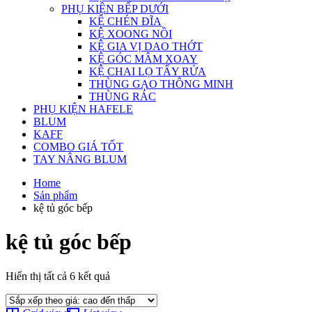
PHỤ KIỆN BẾP DƯỚI
KỆ CHÉN ĐĨA
KỆ XOONG NỒI
KỆ GIA VỊ DAO THỚT
KỆ GÓC MÂM XOAY
KỆ CHAI LỌ TẨY RỬA
THÙNG GẠO THÔNG MINH
THÙNG RÁC
PHỤ KIỆN HAFELE
BLUM
KAFF
COMBO GIÁ TỐT
TAY NÂNG BLUM
Home
Sản phẩm
kệ tủ góc bếp
kệ tủ góc bếp
Đã
Hiển thị tất cả 6 kết quả
sắp
xếp