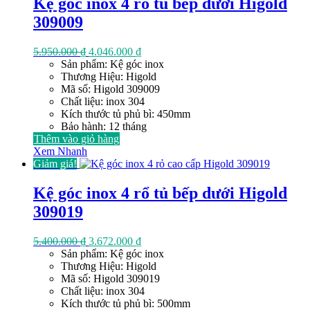
Kệ góc inox 4 rổ tủ bếp dưới Higold
309009
Giá
Giá
5.950.000
₫
4.046.000
₫
gốc
hiện
Sản phẩm: Kệ góc inox
là:
tại
Thương Hiệu: Higold
5.950.000 ₫.
là:
Mã số: Higold 309009
4.046.000 ₫.
Chất liệu: inox 304
Kích thước tủ phủ bì: 450mm
Bảo hành: 12 tháng
Thêm vào giỏ hàng
Xem Nhanh
Giảm giá!
Kệ góc inox 4 rổ tủ bếp dưới Higold
309019
Giá
Giá
5.400.000
₫
3.672.000
₫
gốc
hiện
Sản phẩm: Kệ góc inox
là:
tại
Thương Hiệu: Higold
5.400.000 ₫.
là:
Mã số: Higold 309019
3.672.000 ₫.
Chất liệu: inox 304
Kích thước tủ phủ bì: 500mm