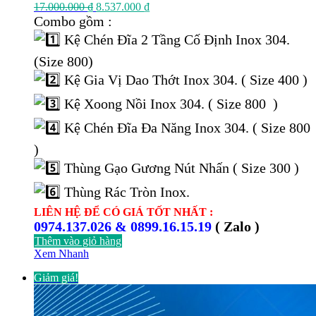
Giá
Giá
17.000.000
₫
8.537.000
₫
gốc
hiện
Combo gồm :
là:
tại
Kệ Chén Đĩa 2 Tầng Cố Định Inox 304.
17.000.000 ₫.
là:
8.537.000 ₫.
(Size 800)
Kệ Gia Vị Dao Thớt Inox 304. ( Size 400 )
Kệ Xoong Nồi Inox 304. ( Size 800 )
Kệ Chén Đĩa Đa Năng Inox 304. ( Size 800
)
Thùng Gạo Gương Nút Nhấn ( Size 300 )
Thùng Rác Tròn Inox.
LIÊN HỆ ĐỂ CÓ GIÁ TỐT NHẤT :
0974.137.026 & 0899.16.15.19
( Zalo )
Thêm vào giỏ hàng
Xem Nhanh
Giảm giá!