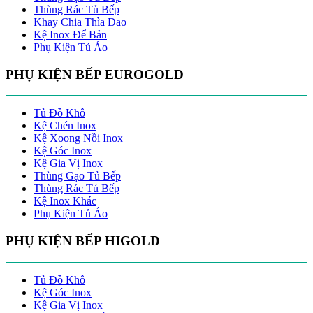
Thùng Rác Tủ Bếp
Khay Chia Thìa Dao
Kệ Inox Để Bản
Phụ Kiện Tủ Áo
PHỤ KIỆN BẾP EUROGOLD
Tủ Đồ Khô
Kệ Chén Inox
Kệ Xoong Nồi Inox
Kệ Góc Inox
Kệ Gia Vị Inox
Thùng Gạo Tủ Bếp
Thùng Rác Tủ Bếp
Kệ Inox Khác
Phụ Kiện Tủ Áo
PHỤ KIỆN BẾP HIGOLD
Tủ Đồ Khô
Kệ Góc Inox
Kệ Gia Vị Inox