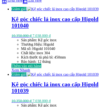
Grid view
List view
theo
giá:
Giảm giá!
cao
đến
thấp
Kệ góc chiếc lá inox cao cấp Higold
101040
Giá
Giá
10.350.000
₫
7.038.000
₫
gốc
hiện
Sản phẩm: Kệ góc inox
là:
tại
Thương Hiệu: Higold
10.350.000 ₫.
là:
Mã số: Higold 101040
7.038.000 ₫.
Chất liệu: inox 304
Kích thước tủ phủ bì: 450mm
Bảo hành: 12 tháng
Thêm vào giỏ hàng
Xem Nhanh
Giảm giá!
Kệ góc chiếc lá inox cao cấp Higold
101039
Giá
Giá
10.350.000
₫
7.038.000
₫
gốc
hiện
Sản phẩm: Kệ góc inox