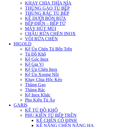
KHAY CHIA THÌA NỈA
THÙNG GẠO TỦ BẾP
THÙNG RÁC TỦ BẾP
KỆ DƯỚI BỒN RỬA
BẾP ĐIỆN – BẾP TỪ
MÁY HÚT MÙI
CHẬU RỬA CHÉN INOX
VÒI RỬA CHÉN
HIGOLD
Kệ Úp Chén Tủ Bếp Trên
Tủ Đồ Khô
Kệ Góc Inox
Kệ Gia Vị
Kệ Úp Chén Inox
Kệ Úp Xoong Nồi
Khay Chia Hộc Kéo
Thùng Gạo
Thùng Rác
Kệ Inox Khác
Phụ Kiện Tủ Áo
GARIS
KỆ TỦ ĐỒ KHÔ
PHỤ KIỆN TỦ BẾP TRÊN
KỆ CHÉN CỐ ĐỊNH
KỆ NÂNG CHÉN NÂNG HẠ