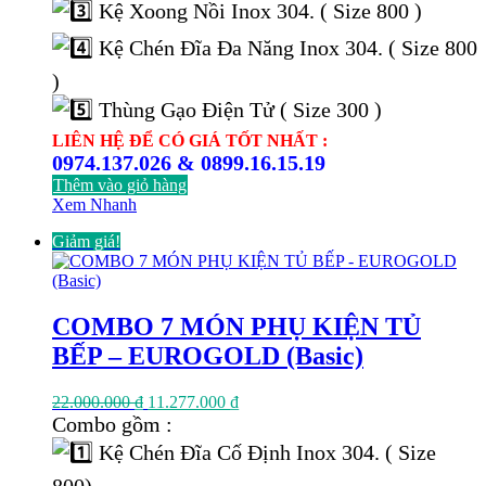
Kệ Xoong Nồi Inox 304. ( Size 800 )
Kệ Chén Đĩa Đa Năng Inox 304. ( Size 800
)
Thùng Gạo Điện Tử ( Size 300 )
LIÊN HỆ ĐỂ CÓ GIÁ TỐT NHẤT :
0974.137.026 & 0899.16.15.19
Thêm vào giỏ hàng
Xem Nhanh
Giảm giá!
COMBO 7 MÓN PHỤ KIỆN TỦ
BẾP – EUROGOLD (Basic)
Giá
Giá
22.000.000
₫
11.277.000
₫
gốc
hiện
Combo gồm :
là:
tại
Kệ Chén Đĩa Cố Định Inox 304. ( Size
22.000.000 ₫.
là:
11.277.000 ₫.
800)