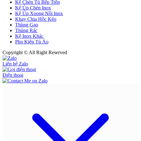
Kệ Chén Tủ Bếp Trên
Kệ Úp Chén Inox
Kệ Úp Xoong Nồi Inox
Khay Chia Hộc Kéo
Thùng Gạo
Thùng Rác
Kệ Inox Khác
Phụ Kiện Tủ Áo
Copyright © All Right Reserved
Liên hệ Zalo
Điện thoại