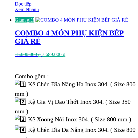
Đọc tiếp
Xem Nhanh
Giảm giá!
COMBO 4 MÓN PHỤ KIỆN BẾP
GIÁ RẺ
Giá
Giá
15.000.000
₫
7.689.000
₫
gốc
hiện
là:
tại
15.000.000 ₫.
là:
Combo gồm :
7.689.000 ₫.
Kệ Chén Đĩa Nâng Hạ Inox 304. ( Size 800
mm )
Kệ Gia Vị Dao Thớt Inox 304. ( Size 350
mm )
Kệ Xoong Nồi Inox 304. ( Size 800 mm )
Kệ Chén Đĩa Đa Năng Inox 304. ( Size 800