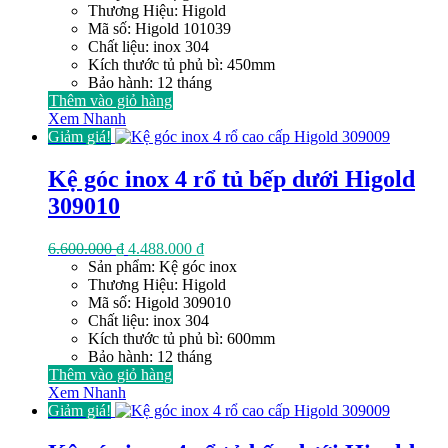
là:
tại
Thương Hiệu: Higold
10.350.000 ₫.
là:
Mã số: Higold 101039
7.038.000 ₫.
Chất liệu: inox 304
Kích thước tủ phủ bì: 450mm
Bảo hành: 12 tháng
Thêm vào giỏ hàng
Xem Nhanh
Giảm giá!
Kệ góc inox 4 rổ tủ bếp dưới Higold
309010
Giá
Giá
6.600.000
₫
4.488.000
₫
gốc
hiện
Sản phẩm: Kệ góc inox
là:
tại
Thương Hiệu: Higold
6.600.000 ₫.
là:
Mã số: Higold 309010
4.488.000 ₫.
Chất liệu: inox 304
Kích thước tủ phủ bì: 600mm
Bảo hành: 12 tháng
Thêm vào giỏ hàng
Xem Nhanh
Giảm giá!