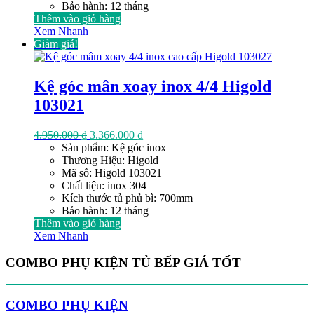
Bảo hành: 12 tháng
Thêm vào giỏ hàng
Xem Nhanh
Giảm giá!
Kệ góc mân xoay inox 4/4 Higold
103021
Giá
Giá
4.950.000
₫
3.366.000
₫
gốc
hiện
Sản phẩm: Kệ góc inox
là:
tại
Thương Hiệu: Higold
4.950.000 ₫.
là:
Mã số: Higold 103021
3.366.000 ₫.
Chất liệu: inox 304
Kích thước tủ phủ bì: 700mm
Bảo hành: 12 tháng
Thêm vào giỏ hàng
Xem Nhanh
COMBO PHỤ KIỆN TỦ BẾP GIÁ TỐT
COMBO PHỤ KIỆN