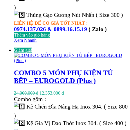
)
Thùng Gạo Gương Nút Nhấn ( Size 300 )
LIÊN HỆ ĐỂ CÓ GIÁ TỐT NHẤT :
0974.137.026 & 0899.16.15.19
( Zalo )
Thêm vào giỏ hàng
Xem Nhanh
Giảm giá!
COMBO 5 MÓN PHỤ KIỆN TỦ
BẾP – EUROGOLD (Plus )
Giá
Giá
24.000.000
₫
12.353.000
₫
gốc
hiện
Combo gồm :
là:
tại
Kệ Chén Đĩa Nâng Hạ Inox 304. ( Size 800
24.000.000 ₫.
là:
12.353.000 ₫.
)
Kệ Gia Vị Dao Thớt Inox 304. ( Size 400 )