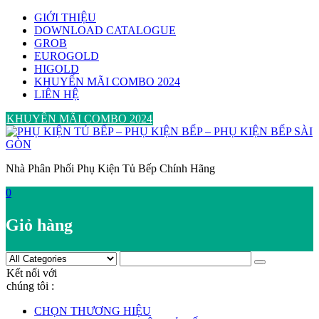
Skip
GIỚI THIỆU
to
DOWNLOAD CATALOGUE
content
GROB
EUROGOLD
HIGOLD
KHUYẾN MÃI COMBO 2024
LIÊN HỆ
KHUYẾN MÃI COMBO 2024
Nhà Phân Phối Phụ Kiện Tủ Bếp Chính Hãng
0
Giỏ hàng
Kết nối với
chúng tôi :
CHỌN THƯƠNG HIỆU