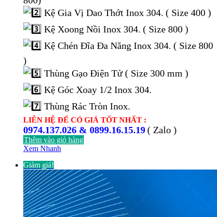
Kệ Gia Vị Dao Thớt Inox 304. ( Size 400 )
Kệ Xoong Nồi Inox 304. ( Size 800 )
Kệ Chén Đĩa Đa Năng Inox 304. ( Size 800
)
Thùng Gạo Điện Tử ( Size 300 mm )
Kệ Góc Xoay 1/2 Inox 304.
Thùng Rác Tròn Inox.
LIÊN HỆ ĐỂ CÓ GIÁ TỐT NHẤT :
0974.137.026 & 0899.16.15.19
( Zalo )
Thêm vào giỏ hàng
Xem Nhanh
Giảm giá!