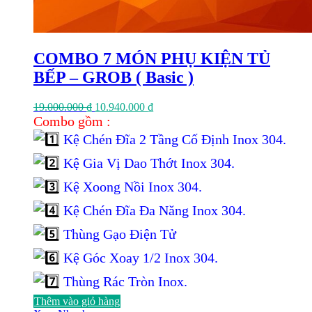
COMBO 7 MÓN PHỤ KIỆN TỦ
BẾP – GROB ( Basic )
Giá
Giá
19.000.000
₫
10.940.000
₫
gốc
hiện
Combo gồm :
là:
tại
Kệ Chén Đĩa 2 Tầng Cố Định Inox 304.
19.000.000 ₫.
là:
10.940.000 ₫.
Kệ Gia Vị Dao Thớt Inox 304.
Kệ Xoong Nồi Inox 304.
Kệ Chén Đĩa Đa Năng Inox 304.
Thùng Gạo Điện Tử
Kệ Góc Xoay 1/2 Inox 304.
Thùng Rác Tròn Inox.
Thêm vào giỏ hàng