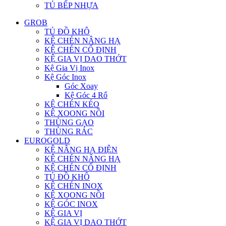
TỦ BẾP NHỰA
GROB
TỦ ĐỒ KHÔ
KỆ CHÉN NÂNG HẠ
KỆ CHÉN CỐ ĐỊNH
KỆ GIA VỊ DAO THỚT
Kệ Gia Vị Inox
Kệ Góc Inox
Góc Xoay
Kệ Góc 4 Rổ
KỆ CHÉN KÉO
KỆ XOONG NỒI
THÙNG GẠO
THÙNG RÁC
EUROGOLD
KỆ NÂNG HẠ ĐIỆN
KỆ CHÉN NÂNG HẠ
KỆ CHÉN CỐ ĐỊNH
TỦ ĐỒ KHÔ
KỆ CHÉN INOX
KỆ XOONG NỒI
KỆ GÓC INOX
KỆ GIA VỊ
KỆ GIA VỊ DAO THỚT