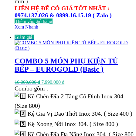
mm )
LIÊN HỆ ĐỂ CÓ GIÁ TỐT NHẤT :
0974.137.026 & 0899.16.15.19 ( Zalo )
Thêm vào giỏ hàng
Xem Nhanh
Giảm giá!
COMBO 5 MÓN PHỤ KIỆN TỦ
BẾP – EUROGOLD (Basic )
Giá
Giá
16.000.000
₫
7.990.000
₫
gốc
hiện
Combo gồm :
là:
tại
Kệ Chén Đĩa 2 Tầng Cố Định Inox 304.
16.000.000 ₫.
là:
7.990.000 ₫.
(Size 800)
Kệ Gia Vị Dao Thớt Inox 304. ( Size 400 )
Kệ Xoong Nồi Inox 304. ( Size 800 )
Kệ Chén Đĩa Đa Năng Inox 304. ( Size 800