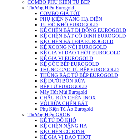
COMBO PHỤ KIỆN TỦ BẾP
Thương Hiệu Eurogold
COMBO GIÁ TỐT
PHỤ KIỆN NÂNG HẠ ĐIỆN
TỦ ĐỒ KHÔ EUROGOLD
KỆ CHÉN BÁT DI ĐỘNG EUROGOLD
KỆ CHÉN BÁT CỐ ĐỊNH EUROGOLD
KỆ CHÉN BÁT ĐĨA EUROGOLD
KỆ XOONG NỒI EUROGOLD
KỆ GIA VỊ DAO THỚT EUROGOLD
KỆ GIA VỊ EUROGOLD
KỆ GÓC BẾP EUROGOLD
THÙNG GẠO TỦ BẾP EUROGOLD
THÙNG RÁC TỦ BẾP EUROGOLD
KỆ DƯỚI BỒN RỬA
BẾP TỪ EUROGOLD
Máy Hút Múi Eurogold
CHẬU RỬA CHÉN INOX
VÒI RỬA CHÉN BÁT
Phụ Kiện Tủ Áo Eurogold
Thương Hiệu GROB
KỆ TỦ ĐỒ KHÔ
KỆ CHÉN NÂNG HẠ
KỆ CHÉN CỐ ĐỊNH
KỆ GIA VỊ DAO THỚT