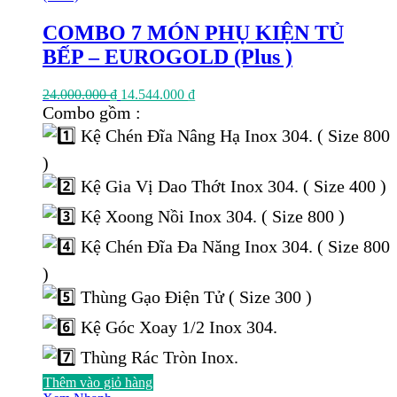
COMBO 7 MÓN PHỤ KIỆN TỦ
BẾP – EUROGOLD (Plus )
Giá
Giá
24.000.000
₫
14.544.000
₫
gốc
hiện
Combo gồm :
là:
tại
Kệ Chén Đĩa Nâng Hạ Inox 304. ( Size 800
24.000.000 ₫.
là:
14.544.000 ₫.
)
Kệ Gia Vị Dao Thớt Inox 304. ( Size 400 )
Kệ Xoong Nồi Inox 304. ( Size 800 )
Kệ Chén Đĩa Đa Năng Inox 304. ( Size 800
)
Thùng Gạo Điện Tử ( Size 300 )
Kệ Góc Xoay 1/2 Inox 304.
Thùng Rác Tròn Inox.
Thêm vào giỏ hàng