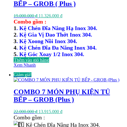
BẾP – GROB ( Plus )
Giá
Giá
19.000.000
₫
11.326.000
₫
gốc
hiện
Combo gồm :
là:
tại
1
. Kệ Chén Đĩa Nâng Hạ Inox 304.
19.000.000 ₫.
là:
2
. Kệ Gia Vị Dao Thớt Inox 304.
11.326.000 ₫.
3
. Kệ Xoong Nồi Inox 304.
4
. Kệ Chén Đĩa Đa Năng Inox 304.
5
. Kệ Góc Xoay 1/2 Inox 304.
Thêm vào giỏ hàng
Xem Nhanh
Giảm giá!
COMBO 7 MÓN PHỤ KIỆN TỦ
BẾP – GROB (Plus )
Giá
Giá
22.000.000
₫
13.915.000
₫
gốc
hiện
Combo gồm :
là:
tại
Kệ Chén Đĩa Nâng Hạ Inox 304.
22.000.000 ₫.
là: