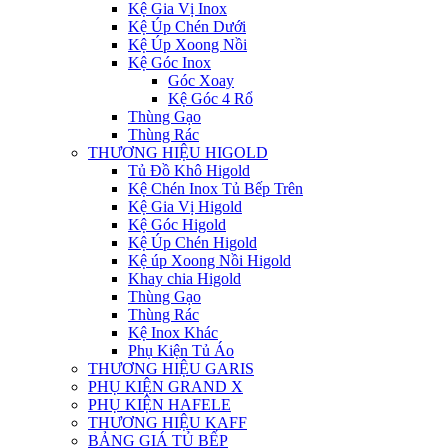
Kệ Gia Vị Inox
Kệ Úp Chén Dưới
Kệ Úp Xoong Nồi
Kệ Góc Inox
Góc Xoay
Kệ Góc 4 Rổ
Thùng Gạo
Thùng Rác
THƯƠNG HIỆU HIGOLD
Tủ Đồ Khô Higold
Kệ Chén Inox Tủ Bếp Trên
Kệ Gia Vị Higold
Kệ Góc Higold
Kệ Úp Chén Higold
Kệ úp Xoong Nồi Higold
Khay chia Higold
Thùng Gạo
Thùng Rác
Kệ Inox Khác
Phụ Kiện Tủ Áo
THƯƠNG HIỆU GARIS
PHỤ KIỆN GRAND X
PHỤ KIỆN HAFELE
THƯƠNG HIỆU KAFF
BẢNG GIÁ TỦ BẾP