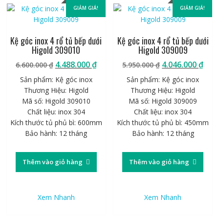
GIẢM GIÁ!
GIẢM GIÁ!
Kệ góc inox 4 rổ tủ bếp dưới
Kệ góc inox 4 rổ tủ bếp dưới
Higold 309010
Higold 309009
Giá
Giá
Giá
Giá
4.488.000
₫
4.046.000
₫
6.600.000
₫
5.950.000
₫
gốc
hiện
gốc
hiệ
Sản phẩm: Kệ góc inox
Sản phẩm: Kệ góc inox
là:
tại
là:
tại
Thương Hiệu: Higold
Thương Hiệu: Higold
6.600.000 ₫.
là:
5.950.000 ₫.
là:
Mã số: Higold 309010
Mã số: Higold 309009
4.488.000 ₫.
4.04
Chất liệu: inox 304
Chất liệu: inox 304
Kích thước tủ phủ bì: 600mm
Kích thước tủ phủ bì: 450mm
Bảo hành: 12 tháng
Bảo hành: 12 tháng
Thêm vào giỏ hàng
Thêm vào giỏ hàng
Xem Nhanh
Xem Nhanh