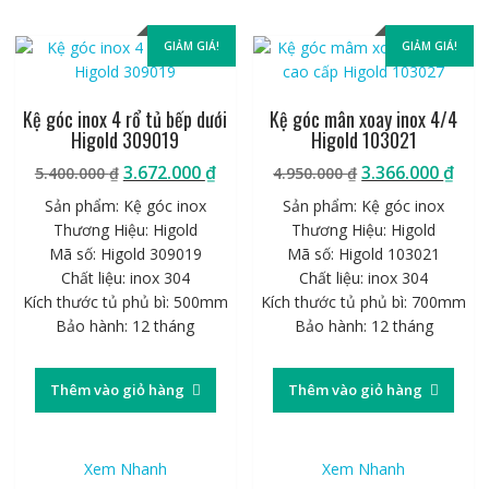
GIẢM GIÁ!
GIẢM GIÁ!
Kệ góc inox 4 rổ tủ bếp dưới
Kệ góc mân xoay inox 4/4
Higold 309019
Higold 103021
Giá
Giá
Giá
Giá
3.672.000
₫
3.366.000
₫
5.400.000
₫
4.950.000
₫
gốc
hiện
gốc
hiệ
Sản phẩm: Kệ góc inox
Sản phẩm: Kệ góc inox
là:
tại
là:
tại
Thương Hiệu: Higold
Thương Hiệu: Higold
5.400.000 ₫.
là:
4.950.000 ₫.
là:
Mã số: Higold 309019
Mã số: Higold 103021
3.672.000 ₫.
3.36
Chất liệu: inox 304
Chất liệu: inox 304
Kích thước tủ phủ bì: 500mm
Kích thước tủ phủ bì: 700mm
Bảo hành: 12 tháng
Bảo hành: 12 tháng
Thêm vào giỏ hàng
Thêm vào giỏ hàng
Xem Nhanh
Xem Nhanh