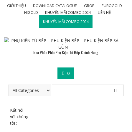
Skip
GIỚI THIỆU
DOWNLOAD CATALOGUE
GROB
EUROGOLD
to
HIGOLD
KHUYẾN MÃI COMBO 2024
LIÊN HỆ
content
KHUYẾN MÃI COMBO 2024
Nhà Phân Phối Phụ Kiện Tủ Bếp Chính Hãng
0
Kết nối
với chúng
tôi :