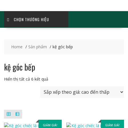
CHỌN THƯƠNG HIỆU
Home
Sản phẩm
kệ góc bếp
kệ góc bếp
Đã
Hiển thị tất cả 6 kết quả
sắp
xếp
theo
giá:
cao
đến
thấp
GIẢM GIÁ!
GIẢM GIÁ!