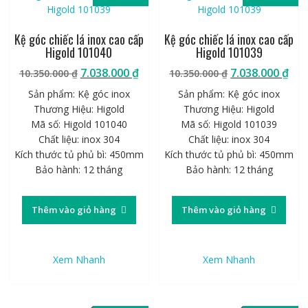
Kệ góc chiếc lá inox cao cấp
Kệ góc chiếc lá inox cao cấp
Higold 101040
Higold 101039
Giá
Giá
Giá
Giá
7.038.000
₫
7.038.000
₫
10.350.000
₫
10.350.000
₫
gốc
hiện
gốc
hiệ
Sản phẩm: Kệ góc inox
Sản phẩm: Kệ góc inox
là:
tại
là:
tại
Thương Hiệu: Higold
Thương Hiệu: Higold
10.350.000 ₫.
là:
10.350.000 ₫.
là:
Mã số: Higold 101040
Mã số: Higold 101039
7.038.000 ₫.
7.0
Chất liệu: inox 304
Chất liệu: inox 304
Kích thước tủ phủ bì: 450mm
Kích thước tủ phủ bì: 450mm
Bảo hành: 12 tháng
Bảo hành: 12 tháng
Thêm vào giỏ hàng
Thêm vào giỏ hàng
Xem Nhanh
Xem Nhanh