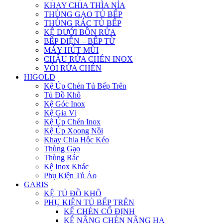
KHAY CHIA THÌA NỈA
THÙNG GẠO TỦ BẾP
THÙNG RÁC TỦ BẾP
KỆ DƯỚI BỒN RỬA
BẾP ĐIỆN – BẾP TỪ
MÁY HÚT MÙI
CHẬU RỬA CHÉN INOX
VÒI RỬA CHÉN
HIGOLD
Kệ Úp Chén Tủ Bếp Trên
Tủ Đồ Khô
Kệ Góc Inox
Kệ Gia Vị
Kệ Úp Chén Inox
Kệ Úp Xoong Nồi
Khay Chia Hộc Kéo
Thùng Gạo
Thùng Rác
Kệ Inox Khác
Phụ Kiện Tủ Áo
GARIS
KỆ TỦ ĐỒ KHÔ
PHỤ KIỆN TỦ BẾP TRÊN
KỆ CHÉN CỐ ĐỊNH
KỆ NÂNG CHÉN NÂNG HẠ