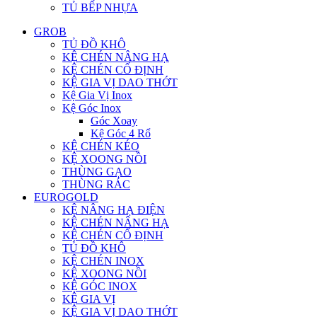
TỦ BẾP NHỰA
GROB
TỦ ĐỒ KHÔ
KỆ CHÉN NÂNG HẠ
KỆ CHÉN CỐ ĐỊNH
KỆ GIA VỊ DAO THỚT
Kệ Gia Vị Inox
Kệ Góc Inox
Góc Xoay
Kệ Góc 4 Rổ
KỆ CHÉN KÉO
KỆ XOONG NỒI
THÙNG GẠO
THÙNG RÁC
EUROGOLD
KỆ NÂNG HẠ ĐIỆN
KỆ CHÉN NÂNG HẠ
KỆ CHÉN CỐ ĐỊNH
TỦ ĐỒ KHÔ
KỆ CHÉN INOX
KỆ XOONG NỒI
KỆ GÓC INOX
KỆ GIA VỊ
KỆ GIA VỊ DAO THỚT