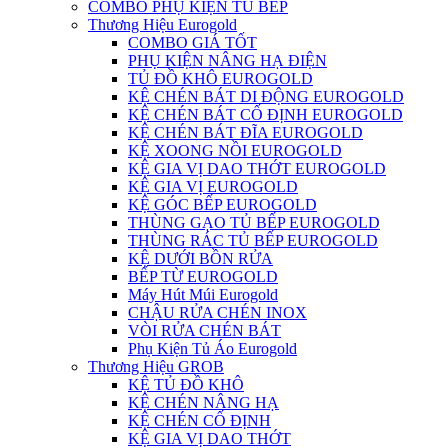
COMBO PHỤ KIỆN TỦ BẾP
Thương Hiệu Eurogold
COMBO GIÁ TỐT
PHỤ KIỆN NÂNG HẠ ĐIỆN
TỦ ĐỒ KHÔ EUROGOLD
KỆ CHÉN BÁT DI ĐỘNG EUROGOLD
KỆ CHÉN BÁT CỐ ĐỊNH EUROGOLD
KỆ CHÉN BÁT ĐĨA EUROGOLD
KỆ XOONG NỒI EUROGOLD
KỆ GIA VỊ DAO THỚT EUROGOLD
KỆ GIA VỊ EUROGOLD
KỆ GÓC BẾP EUROGOLD
THÙNG GẠO TỦ BẾP EUROGOLD
THÙNG RÁC TỦ BẾP EUROGOLD
KỆ DƯỚI BỒN RỬA
BẾP TỪ EUROGOLD
Máy Hút Múi Eurogold
CHẬU RỬA CHÉN INOX
VÒI RỬA CHÉN BÁT
Phụ Kiện Tủ Áo Eurogold
Thương Hiệu GROB
KỆ TỦ ĐỒ KHÔ
KỆ CHÉN NÂNG HẠ
KỆ CHÉN CỐ ĐỊNH
KỆ GIA VỊ DAO THỚT