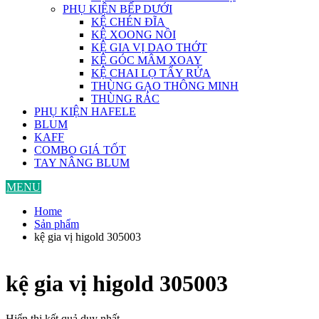
PHỤ KIỆN BẾP DƯỚI
KỆ CHÉN ĐĨA
KỆ XOONG NỒI
KỆ GIA VỊ DAO THỚT
KỆ GÓC MÂM XOAY
KỆ CHAI LỌ TẨY RỬA
THÙNG GẠO THÔNG MINH
THÙNG RÁC
PHỤ KIỆN HAFELE
BLUM
KAFF
COMBO GIÁ TỐT
TAY NÂNG BLUM
MENU
Home
Sản phẩm
kệ gia vị higold 305003
kệ gia vị higold 305003
Hiển thị kết quả duy nhất