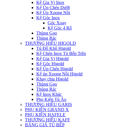
Kệ Gia Vị Inox
Kệ Úp Chén Dưới
Kệ Úp Xoong Nồi
Kệ Góc Inox
Góc Xoay
Kệ Góc 4 Rổ
Thùng Gạo
Thùng Rác
THƯƠNG HIỆU HIGOLD
Tủ Đồ Khô Higold
Kệ Chén Inox Tủ Bếp Trên
Kệ Gia Vị Higold
Kệ Góc Higold
Kệ Úp Chén Higold
Kệ úp Xoong Nồi Higold
Khay chia Higold
Thùng Gạo
Thùng Rác
Kệ Inox Khác
Phụ Kiện Tủ Áo
THƯƠNG HIỆU GARIS
PHỤ KIỆN GRAND X
PHỤ KIỆN HAFELE
THƯƠNG HIỆU KAFF
BẢNG GIÁ TỦ BẾP