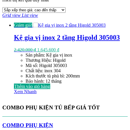
Grid view
List view
Giảm giá!
Kệ gia vị inox 2 tầng Higold 305003
Giá
Giá
2.420.000
₫
1.645.600
₫
gốc
hiện
Sản phẩm: Kệ gia vị inox
là:
tại
Thương Hiệu: Higold
2.420.000 ₫.
là:
Mã số: Higold 305003
1.645.600 ₫.
Chất liệu: inox 304
Kích thước tủ phủ bì: 200mm
Bảo hành: 12 tháng
Thêm vào giỏ hàng
Xem Nhanh
COMBO PHỤ KIỆN TỦ BẾP GIÁ TỐT
COMBO PHỤ KIỆN