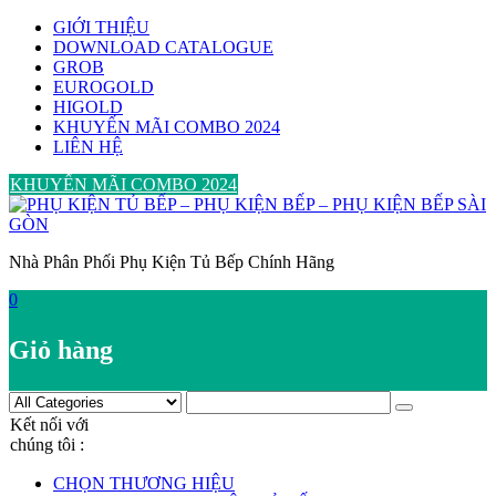
Skip
GIỚI THIỆU
to
DOWNLOAD CATALOGUE
content
GROB
EUROGOLD
HIGOLD
KHUYẾN MÃI COMBO 2024
LIÊN HỆ
KHUYẾN MÃI COMBO 2024
Nhà Phân Phối Phụ Kiện Tủ Bếp Chính Hãng
0
Giỏ hàng
Kết nối với
chúng tôi :
CHỌN THƯƠNG HIỆU