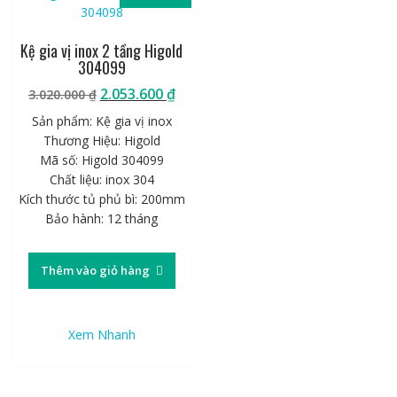
Kệ gia vị inox 2 tầng Higold
304099
Giá
Giá
2.053.600
₫
3.020.000
₫
gốc
hiện
Sản phẩm: Kệ gia vị inox
là:
tại
Thương Hiệu: Higold
3.020.000 ₫.
là:
Mã số: Higold 304099
2.053.600 ₫.
Chất liệu: inox 304
Kích thước tủ phủ bì: 200mm
Bảo hành: 12 tháng
Thêm vào giỏ hàng
Xem Nhanh