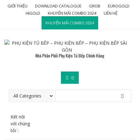
Skip
GIỚI THIỆU
DOWNLOAD CATALOGUE
GROB
EUROGOLD
to
HIGOLD
KHUYẾN MÃI COMBO 2024
LIÊN HỆ
content
KHUYẾN MÃI COMBO 2024
Nhà Phân Phối Phụ Kiện Tủ Bếp Chính Hãng
0
Kết nối
với chúng
tôi :