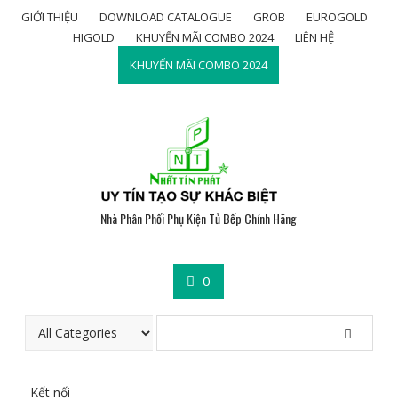
Skip
GIỚI THIỆU
DOWNLOAD CATALOGUE
GROB
EUROGOLD
to
HIGOLD
KHUYẾN MÃI COMBO 2024
LIÊN HỆ
content
KHUYẾN MÃI COMBO 2024
Nhà Phân Phối Phụ Kiện Tủ Bếp Chính Hãng
0
Kết nối