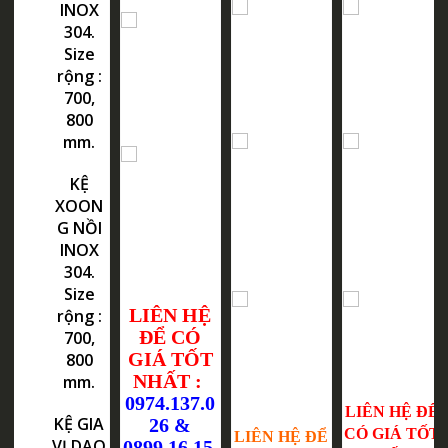
INOX
304.
Kệ Xoong
Kệ Xoong
Size
Kệ Xoong
Nồi Inox
Nồi Inox
rộng :
Nồi Inox
304. ( Size
304. ( Size
700,
304. ( Size
800
800 )
800 )
800 mm )
mm.
Kệ Chén
Kệ Chén
KỆ
Kệ Chén
XOON
Đĩa Đa
Đĩa Đa
Đĩa Đa
G NỒI
Năng Inox
Năng Inox
Năng Inox
INOX
304. ( Size
304. ( Size
304. ( Size
304.
800 )
800 )
800 mm )
Size
LIÊN HỆ
rộng :
ĐỂ CÓ
700,
Thùng Gạo
Thùng Gạo
GIÁ TỐT
800
Gương Nút
Điện Tử (
NHẤT :
mm.
Nhấn ( Size
Size 300 )
0974.137.0
300 )
LIÊN HỆ ĐỂ
KỆ GIA
26 &
CÓ GIÁ TỐT
LIÊN HỆ ĐỂ
VỊ DAO
0899.16.15.