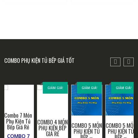
COMBO PHỤ KIỆN TỦ BẾP GIÁ TỐT
GIẢM GIÁ!
GIẢM GIÁ!
GIẢM GIÁ!
Combo 7 Món
Phụ Kiện Tủ
COMBO 4 MÓN
COMBO 5 MÓN
COMBO 5 MÓN
Bếp Giá Rẻ
PHỤ KIỆN BẾP
PHỤ KIỆN TỦ
PHỤ KIỆN TỦ
GIÁ RẺ
COMBO 7
BẾP –
BẾP –