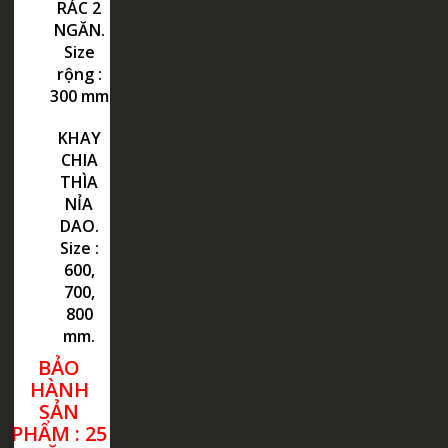
RÁC 2
NGĂN.
Size
rộng :
300 mm
KHAY
CHIA
THÌA
NỈA
DAO.
Size :
600,
700,
800
mm.
BẢO
HÀNH
SẢN
PHẨM : 25