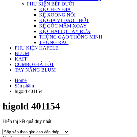
PHỤ KIỆN BẾP DƯỚI
KỆ CHÉN ĐĨA
KỆ XOONG NỒI
KỆ GIA VỊ DAO THỚT
KỆ GÓC MÂM XOAY
KỆ CHAI LỌ TẨY RỬA
THÙNG GẠO THÔNG MINH
THÙNG RÁC
PHỤ KIỆN HAFELE
BLUM
KAFF
COMBO GIÁ TỐT
TAY NÂNG BLUM
Home
Sản phẩm
higold 401154
higold 401154
Hiển thị kết quả duy nhất