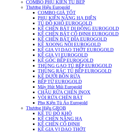
COMBO PHỤ KIỆN TỦ BẾP
Thương Hiệu Eurogold
COMBO GIÁ TỐT
PHỤ KIỆN NÂNG HẠ ĐIỆN
TỦ ĐỒ KHÔ EUROGOLD
KỆ CHÉN BÁT DI ĐỘNG EUROGOLD
KỆ CHÉN BÁT CỐ ĐỊNH EUROGOLD
KỆ CHÉN BÁT ĐĨA EUROGOLD
KỆ XOONG NỒI EUROGOLD
KỆ GIA VỊ DAO THỚT EUROGOLD
KỆ GIA VỊ EUROGOLD
KỆ GÓC BẾP EUROGOLD
THÙNG GẠO TỦ BẾP EUROGOLD
THÙNG RÁC TỦ BẾP EUROGOLD
KỆ DƯỚI BỒN RỬA
BẾP TỪ EUROGOLD
Máy Hút Múi Eurogold
CHẬU RỬA CHÉN INOX
VÒI RỬA CHÉN BÁT
Phụ Kiện Tủ Áo Eurogold
Thương Hiệu GROB
KỆ TỦ ĐỒ KHÔ
KỆ CHÉN NÂNG HẠ
KỆ CHÉN CỐ ĐỊNH
KỆ GIA VỊ DAO THỚT