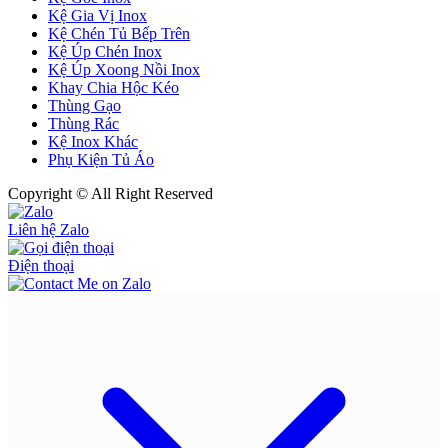
Kệ Gia Vị Inox
Kệ Chén Tủ Bếp Trên
Kệ Úp Chén Inox
Kệ Úp Xoong Nồi Inox
Khay Chia Hộc Kéo
Thùng Gạo
Thùng Rác
Kệ Inox Khác
Phụ Kiện Tủ Áo
Copyright © All Right Reserved
Liên hệ Zalo
Điện thoại