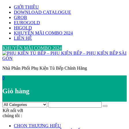
Skip
GIỚI THIỆU
to
DOWNLOAD CATALOGUE
content
GROB
EUROGOLD
HIGOLD
KHUYẾN MÃI COMBO 2024
LIÊN HỆ
KHUYẾN MÃI COMBO 2024
Nhà Phân Phối Phụ Kiện Tủ Bếp Chính Hãng
0
Giỏ hàng
Kết nối với
chúng tôi :
CHỌN THƯƠNG HIỆU