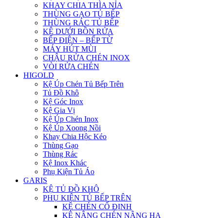
KHAY CHIA THÌA NỈA
THÙNG GẠO TỦ BẾP
THÙNG RÁC TỦ BẾP
KỆ DƯỚI BỒN RỬA
BẾP ĐIỆN – BẾP TỪ
MÁY HÚT MÙI
CHẬU RỬA CHÉN INOX
VÒI RỬA CHÉN
HIGOLD
Kệ Úp Chén Tủ Bếp Trên
Tủ Đồ Khô
Kệ Góc Inox
Kệ Gia Vị
Kệ Úp Chén Inox
Kệ Úp Xoong Nồi
Khay Chia Hộc Kéo
Thùng Gạo
Thùng Rác
Kệ Inox Khác
Phụ Kiện Tủ Áo
GARIS
KỆ TỦ ĐỒ KHÔ
PHỤ KIỆN TỦ BẾP TRÊN
KỆ CHÉN CỐ ĐỊNH
KỆ NÂNG CHÉN NÂNG HẠ