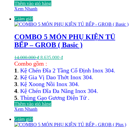
Thêm vào giỏ hàng
Xem Nhanh
Giảm giá!
COMBO 5 MÓN PHỤ KIỆN TỦ
BẾP – GROB ( Basic )
Giá
Giá
14.000.000
₫
8.635.000
₫
gốc
hiện
Combo gồm :
là:
tại
1
.
Kệ Chén Đĩa 2 Tầng Cố Định Inox 304.
14.000.000 ₫.
là:
2
.
Kệ Gia Vị Dao Thớt Inox 304.
8.635.000 ₫.
3
.
Kệ Xoong Nồi Inox 304.
4
.
Kệ Chén Đĩa Đa Năng Inox 304.
5
.
Thùng Gạo Gương Điện Tử .
Thêm vào giỏ hàng
Xem Nhanh
Giảm giá!