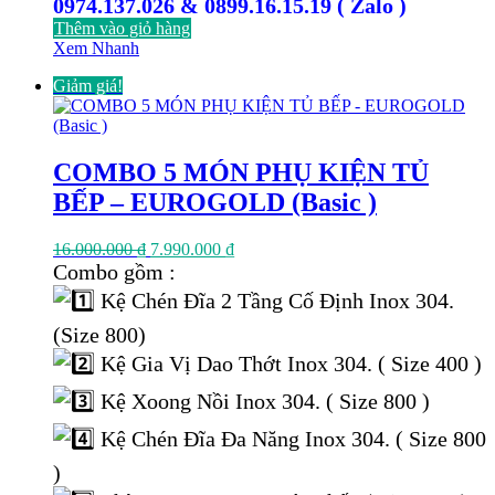
0974.137.026 & 0899.16.15.19 ( Zalo )
Thêm vào giỏ hàng
Xem Nhanh
Giảm giá!
COMBO 5 MÓN PHỤ KIỆN TỦ
BẾP – EUROGOLD (Basic )
Giá
Giá
16.000.000
₫
7.990.000
₫
gốc
hiện
Combo gồm :
là:
tại
Kệ Chén Đĩa 2 Tầng Cố Định Inox 304.
16.000.000 ₫.
là:
7.990.000 ₫.
(Size 800)
Kệ Gia Vị Dao Thớt Inox 304. ( Size 400 )
Kệ Xoong Nồi Inox 304. ( Size 800 )
Kệ Chén Đĩa Đa Năng Inox 304. ( Size 800
)