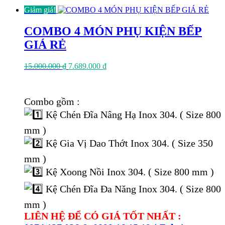
Giảm giá!
COMBO 4 MÓN PHỤ KIỆN BẾP
GIÁ RẺ
Giá
Giá
15.000.000
₫
7.689.000
₫
gốc
hiện
là:
tại
15.000.000 ₫.
là:
Combo gồm :
7.689.000 ₫.
Kệ Chén Đĩa Nâng Hạ Inox 304. ( Size 800
mm )
Kệ Gia Vị Dao Thớt Inox 304. ( Size 350
mm )
Kệ Xoong Nồi Inox 304. ( Size 800 mm )
Kệ Chén Đĩa Đa Năng Inox 304. ( Size 800
mm )
LIÊN HỆ ĐỂ CÓ GIÁ TỐT NHẤT :