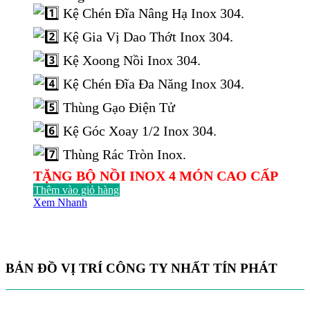
là:
tại
Kệ Chén Đĩa Nâng Hạ Inox 304.
22.000.000 ₫.
là:
13.915.000 ₫.
Kệ Gia Vị Dao Thớt Inox 304.
Kệ Xoong Nồi Inox 304.
Kệ Chén Đĩa Đa Năng Inox 304.
Thùng Gạo Điện Tử
Kệ Góc Xoay 1/2 Inox 304.
Thùng Rác Tròn Inox.
TẶNG BỘ NỒI INOX 4 MÓN CAO CẤP
Thêm vào giỏ hàng
Xem Nhanh
BẢN ĐỒ VỊ TRÍ CÔNG TY NHẤT TÍN PHÁT