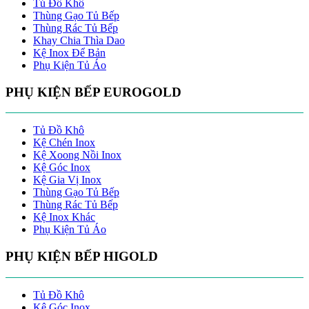
Tủ Đồ Khô
Thùng Gạo Tủ Bếp
Thùng Rác Tủ Bếp
Khay Chia Thìa Dao
Kệ Inox Để Bản
Phụ Kiện Tủ Áo
PHỤ KIỆN BẾP EUROGOLD
Tủ Đồ Khô
Kệ Chén Inox
Kệ Xoong Nồi Inox
Kệ Góc Inox
Kệ Gia Vị Inox
Thùng Gạo Tủ Bếp
Thùng Rác Tủ Bếp
Kệ Inox Khác
Phụ Kiện Tủ Áo
PHỤ KIỆN BẾP HIGOLD
Tủ Đồ Khô
Kệ Góc Inox