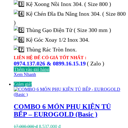
Kệ Xoong Nồi Inox 304. ( Size 800 )
Kệ Chén Đĩa Đa Năng Inox 304. ( Size 800
)
Thùng Gạo Điện Tử ( Size 300 mm )
Kệ Góc Xoay 1/2 Inox 304.
Thùng Rác Tròn Inox.
LIÊN HỆ ĐỂ CÓ GIÁ TỐT NHẤT :
0974.137.026 & 0899.16.15.19
( Zalo )
Thêm vào giỏ hàng
Xem Nhanh
Giảm giá!
COMBO 6 MÓN PHỤ KIỆN TỦ
BẾP – EUROGOLD (Basic )
Giá
Giá
17.000.000
₫
8.537.000
₫