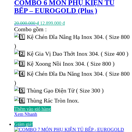
COMBO 6 MÓN PHỤ KIỆN TỦ
BẾP – EUROGOLD (Plus )
Giá
Giá
20.000.000
₫
12.899.000
₫
gốc
hiện
Combo gồm :
là:
tại
Kệ Chén Đĩa Nâng Hạ Inox 304. ( Size 800
20.000.000 ₫.
là:
12.899.000 ₫.
)
Kệ Gia Vị Dao Thớt Inox 304. ( Size 400 )
Kệ Xoong Nồi Inox 304. ( Size 800 )
Kệ Chén Đĩa Đa Năng Inox 304. ( Size 800
)
Thùng Gạo Điện Tử ( Size 300 )
Thùng Rác Tròn Inox.
Thêm vào giỏ hàng
Xem Nhanh
Giảm giá!