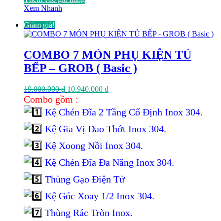
Xem Nhanh
Giảm giá!
COMBO 7 MÓN PHỤ KIỆN TỦ
BẾP – GROB ( Basic )
Giá
Giá
19.000.000
₫
10.940.000
₫
gốc
hiện
Combo gồm :
là:
tại
Kệ Chén Đĩa 2 Tầng Cố Định Inox 304.
19.000.000 ₫.
là:
10.940.000 ₫.
Kệ Gia Vị Dao Thớt Inox 304.
Kệ Xoong Nồi Inox 304.
Kệ Chén Đĩa Đa Năng Inox 304.
Thùng Gạo Điện Tử
Kệ Góc Xoay 1/2 Inox 304.
Thùng Rác Tròn Inox.