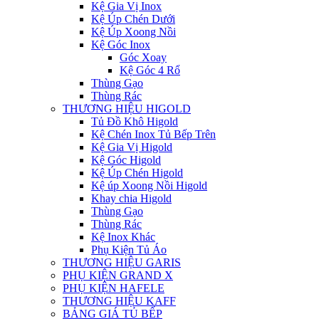
Kệ Gia Vị Inox
Kệ Úp Chén Dưới
Kệ Úp Xoong Nồi
Kệ Góc Inox
Góc Xoay
Kệ Góc 4 Rổ
Thùng Gạo
Thùng Rác
THƯƠNG HIỆU HIGOLD
Tủ Đồ Khô Higold
Kệ Chén Inox Tủ Bếp Trên
Kệ Gia Vị Higold
Kệ Góc Higold
Kệ Úp Chén Higold
Kệ úp Xoong Nồi Higold
Khay chia Higold
Thùng Gạo
Thùng Rác
Kệ Inox Khác
Phụ Kiện Tủ Áo
THƯƠNG HIỆU GARIS
PHỤ KIỆN GRAND X
PHỤ KIỆN HAFELE
THƯƠNG HIỆU KAFF
BẢNG GIÁ TỦ BẾP