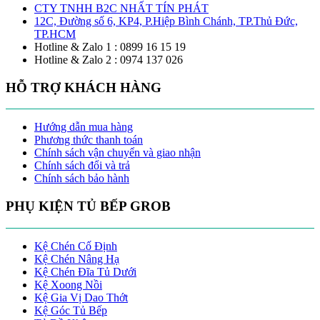
CTY TNHH B2C NHẤT TÍN PHÁT
12C, Đường số 6, KP4, P.Hiệp Bình Chánh, TP.Thủ Đức,
TP.HCM
Hotline & Zalo 1 : 0899 16 15 19
Hotline & Zalo 2 : 0974 137 026
HỖ TRỢ KHÁCH HÀNG
Hướng dẫn mua hàng
Phương thức thanh toán
Chính sách vận chuyển và giao nhận
Chính sách đổi và trả
Chính sách bảo hành
PHỤ KIỆN TỦ BẾP GROB
Kệ Chén Cố Định
Kệ Chén Nâng Hạ
Kệ Chén Đĩa Tủ Dưới
Kệ Xoong Nồi
Kệ Gia Vị Dao Thớt
Kệ Góc Tủ Bếp