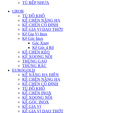
TỦ BẾP NHỰA
GROB
TỦ ĐỒ KHÔ
KỆ CHÉN NÂNG HẠ
KỆ CHÉN CỐ ĐỊNH
KỆ GIA VỊ DAO THỚT
Kệ Gia Vị Inox
Kệ Góc Inox
Góc Xoay
Kệ Góc 4 Rổ
KỆ CHÉN KÉO
KỆ XOONG NỒI
THÙNG GẠO
THÙNG RÁC
EUROGOLD
KỆ NÂNG HẠ ĐIỆN
KỆ CHÉN NÂNG HẠ
KỆ CHÉN CỐ ĐỊNH
TỦ ĐỒ KHÔ
KỆ CHÉN INOX
KỆ XOONG NỒI
KỆ GÓC INOX
KỆ GIA VỊ
KỆ GIA VỊ DAO THỚT