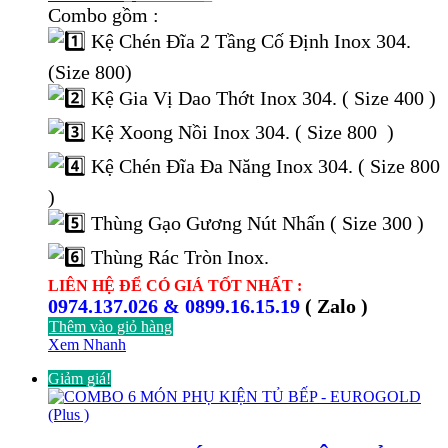
gốc
hiện
Combo gồm :
là:
tại
Kệ Chén Đĩa 2 Tầng Cố Định Inox 304.
17.000.000 ₫.
là:
8.537.000 ₫.
(Size 800)
Kệ Gia Vị Dao Thớt Inox 304. ( Size 400 )
Kệ Xoong Nồi Inox 304. ( Size 800 )
Kệ Chén Đĩa Đa Năng Inox 304. ( Size 800
)
Thùng Gạo Gương Nút Nhấn ( Size 300 )
Thùng Rác Tròn Inox.
LIÊN HỆ ĐỂ CÓ GIÁ TỐT NHẤT :
0974.137.026 & 0899.16.15.19
( Zalo )
Thêm vào giỏ hàng
Xem Nhanh
Giảm giá!