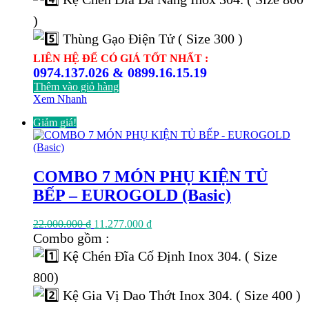
)
Thùng Gạo Điện Tử ( Size 300 )
LIÊN HỆ ĐỂ CÓ GIÁ TỐT NHẤT :
0974.137.026 & 0899.16.15.19
Thêm vào giỏ hàng
Xem Nhanh
Giảm giá!
COMBO 7 MÓN PHỤ KIỆN TỦ
BẾP – EUROGOLD (Basic)
Giá
Giá
22.000.000
₫
11.277.000
₫
gốc
hiện
Combo gồm :
là:
tại
Kệ Chén Đĩa Cố Định Inox 304. ( Size
22.000.000 ₫.
là:
11.277.000 ₫.
800)
Kệ Gia Vị Dao Thớt Inox 304. ( Size 400 )