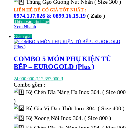
Thùng Gạo Gương Nút Nhấn ( Size 300 )
LIÊN HỆ ĐỂ CÓ GIÁ TỐT NHẤT :
0974.137.026 & 0899.16.15.19
( Zalo )
Thêm vào giỏ hàng
Xem Nhanh
Giảm giá!
COMBO 5 MÓN PHỤ KIỆN TỦ
BẾP – EUROGOLD (Plus )
Giá
Giá
24.000.000
₫
12.353.000
₫
gốc
hiện
Combo gồm :
là:
tại
Kệ Chén Đĩa Nâng Hạ Inox 304. ( Size 800
24.000.000 ₫.
là:
12.353.000 ₫.
)
Kệ Gia Vị Dao Thớt Inox 304. ( Size 400 )
Kệ Xoong Nồi Inox 304. ( Size 800 )
Kệ Chén Đĩa Đa Năng Inox 304. ( Size 800