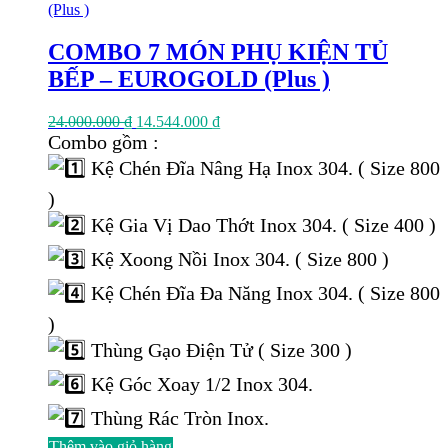
COMBO 7 MÓN PHỤ KIỆN TỦ
BẾP – EUROGOLD (Plus )
Giá
Giá
24.000.000
₫
14.544.000
₫
gốc
hiện
Combo gồm :
là:
tại
Kệ Chén Đĩa Nâng Hạ Inox 304. ( Size 800
24.000.000 ₫.
là:
14.544.000 ₫.
)
Kệ Gia Vị Dao Thớt Inox 304. ( Size 400 )
Kệ Xoong Nồi Inox 304. ( Size 800 )
Kệ Chén Đĩa Đa Năng Inox 304. ( Size 800
)
Thùng Gạo Điện Tử ( Size 300 )
Kệ Góc Xoay 1/2 Inox 304.
Thùng Rác Tròn Inox.
Thêm vào giỏ hàng