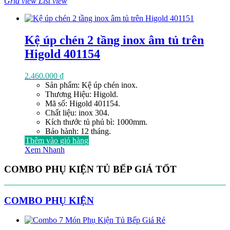
Grid view
List view
Kệ úp chén 2 tầng inox âm tủ trên
Higold 401154
2.460.000
₫
Sản phẩm: Kệ úp chén inox.
Thương Hiệu: Higold.
Mã số: Higold 401154.
Chất liệu: inox 304.
Kích thước tủ phủ bì: 1000mm.
Bảo hành: 12 tháng.
Thêm vào giỏ hàng
Xem Nhanh
COMBO PHỤ KIỆN TỦ BẾP GIÁ TỐT
COMBO PHỤ KIỆN