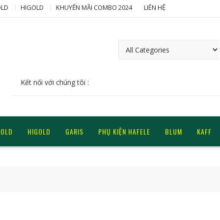
LD
HIGOLD
KHUYẾN MÃI COMBO 2024
LIÊN HỆ
Kết nối với chúng tôi :
GOLD
HIGOLD
GARIS
PHỤ KIỆN HAFELE
BLUM
KAFF