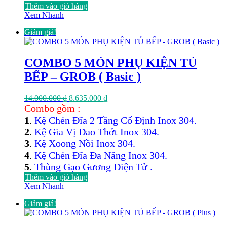
Thêm vào giỏ hàng
Xem Nhanh
Giảm giá!
COMBO 5 MÓN PHỤ KIỆN TỦ
BẾP – GROB ( Basic )
Giá
Giá
14.000.000
₫
8.635.000
₫
gốc
hiện
Combo gồm :
là:
tại
1
.
Kệ Chén Đĩa 2 Tầng Cố Định Inox 304.
14.000.000 ₫.
là:
2
.
Kệ Gia Vị Dao Thớt Inox 304.
8.635.000 ₫.
3
.
Kệ Xoong Nồi Inox 304.
4
.
Kệ Chén Đĩa Đa Năng Inox 304.
5
.
Thùng Gạo Gương Điện Tử .
Thêm vào giỏ hàng
Xem Nhanh
Giảm giá!