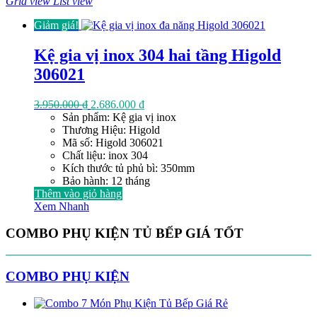
Grid view
List view
Giảm giá!
Kệ gia vị inox 304 hai tầng Higold
306021
Giá
Giá
3.950.000
₫
2.686.000
₫
gốc
hiện
Sản phẩm: Kệ gia vị inox
là:
tại
Thương Hiệu: Higold
3.950.000 ₫.
là:
Mã số: Higold 306021
2.686.000 ₫.
Chất liệu: inox 304
Kích thước tủ phủ bì: 350mm
Bảo hành: 12 tháng
Thêm vào giỏ hàng
Xem Nhanh
COMBO PHỤ KIỆN TỦ BẾP GIÁ TỐT
COMBO PHỤ KIỆN