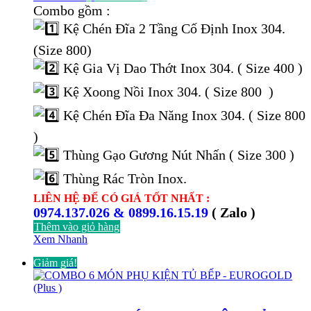
gốc
hiện
Combo gồm :
là:
tại
Kệ Chén Đĩa 2 Tầng Cố Định Inox 304.
17.000.000 ₫.
là:
8.537.000 ₫.
(Size 800)
Kệ Gia Vị Dao Thớt Inox 304. ( Size 400 )
Kệ Xoong Nồi Inox 304. ( Size 800 )
Kệ Chén Đĩa Đa Năng Inox 304. ( Size 800
)
Thùng Gạo Gương Nút Nhấn ( Size 300 )
Thùng Rác Tròn Inox.
LIÊN HỆ ĐỂ CÓ GIÁ TỐT NHẤT :
0974.137.026 & 0899.16.15.19
( Zalo )
Thêm vào giỏ hàng
Xem Nhanh
Giảm giá!