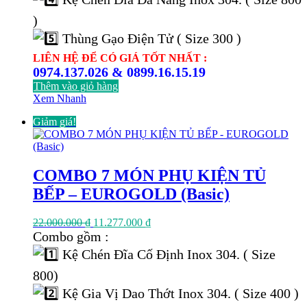
)
Thùng Gạo Điện Tử ( Size 300 )
LIÊN HỆ ĐỂ CÓ GIÁ TỐT NHẤT :
0974.137.026 & 0899.16.15.19
Thêm vào giỏ hàng
Xem Nhanh
Giảm giá!
COMBO 7 MÓN PHỤ KIỆN TỦ
BẾP – EUROGOLD (Basic)
Giá
Giá
22.000.000
₫
11.277.000
₫
gốc
hiện
Combo gồm :
là:
tại
Kệ Chén Đĩa Cố Định Inox 304. ( Size
22.000.000 ₫.
là:
11.277.000 ₫.
800)
Kệ Gia Vị Dao Thớt Inox 304. ( Size 400 )