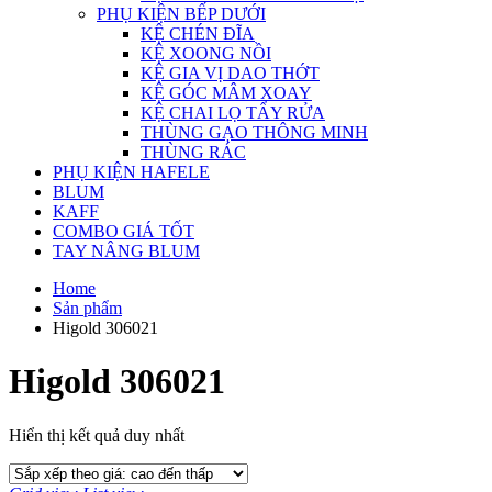
PHỤ KIỆN BẾP DƯỚI
KỆ CHÉN ĐĨA
KỆ XOONG NỒI
KỆ GIA VỊ DAO THỚT
KỆ GÓC MÂM XOAY
KỆ CHAI LỌ TẨY RỬA
THÙNG GẠO THÔNG MINH
THÙNG RÁC
PHỤ KIỆN HAFELE
BLUM
KAFF
COMBO GIÁ TỐT
TAY NÂNG BLUM
Home
Sản phẩm
Higold 306021
Higold 306021
Hiển thị kết quả duy nhất