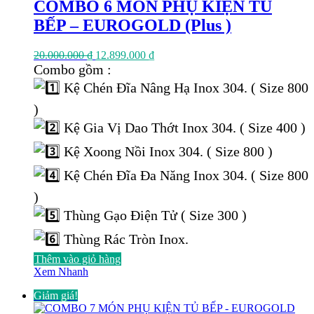
COMBO 6 MÓN PHỤ KIỆN TỦ
BẾP – EUROGOLD (Plus )
Giá
Giá
20.000.000
₫
12.899.000
₫
gốc
hiện
Combo gồm :
là:
tại
Kệ Chén Đĩa Nâng Hạ Inox 304. ( Size 800
20.000.000 ₫.
là:
12.899.000 ₫.
)
Kệ Gia Vị Dao Thớt Inox 304. ( Size 400 )
Kệ Xoong Nồi Inox 304. ( Size 800 )
Kệ Chén Đĩa Đa Năng Inox 304. ( Size 800
)
Thùng Gạo Điện Tử ( Size 300 )
Thùng Rác Tròn Inox.
Thêm vào giỏ hàng
Xem Nhanh
Giảm giá!