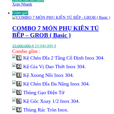
Xem Nhanh
Giảm giá!
COMBO 7 MÓN PHỤ KIỆN TỦ
BẾP – GROB ( Basic )
Giá
Giá
19.000.000
₫
10.940.000
₫
gốc
hiện
Combo gồm :
là:
tại
Kệ Chén Đĩa 2 Tầng Cố Định Inox 304.
19.000.000 ₫.
là:
10.940.000 ₫.
Kệ Gia Vị Dao Thớt Inox 304.
Kệ Xoong Nồi Inox 304.
Kệ Chén Đĩa Đa Năng Inox 304.
Thùng Gạo Điện Tử
Kệ Góc Xoay 1/2 Inox 304.
Thùng Rác Tròn Inox.