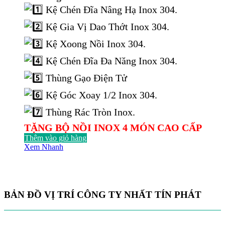
là:
tại
Kệ Chén Đĩa Nâng Hạ Inox 304.
22.000.000 ₫.
là:
13.915.000 ₫.
Kệ Gia Vị Dao Thớt Inox 304.
Kệ Xoong Nồi Inox 304.
Kệ Chén Đĩa Đa Năng Inox 304.
Thùng Gạo Điện Tử
Kệ Góc Xoay 1/2 Inox 304.
Thùng Rác Tròn Inox.
TẶNG BỘ NỒI INOX 4 MÓN CAO CẤP
Thêm vào giỏ hàng
Xem Nhanh
BẢN ĐỒ VỊ TRÍ CÔNG TY NHẤT TÍN PHÁT