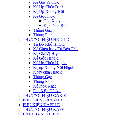
Kệ Gia Vị Inox
Kệ Úp Chén Dưới
Kệ Úp Xoong Nồi
Kệ Góc Inox
Góc Xoay
Kệ Góc 4 Rổ
Thùng Gạo
Thùng Rác
THƯƠNG HIỆU HIGOLD
Tủ Đồ Khô Higold
Kệ Chén Inox Tủ Bếp Trên
Kệ Gia Vị Higold
Kệ Góc Higold
Kệ Úp Chén Higold
Kệ úp Xoong Nồi Higold
Khay chia Higold
Thùng Gạo
Thùng Rác
Kệ Inox Khác
Phụ Kiện Tủ Áo
THƯƠNG HIỆU GARIS
PHỤ KIỆN GRAND X
PHỤ KIỆN HAFELE
THƯƠNG HIỆU KAFF
BẢNG GIÁ TỦ BẾP