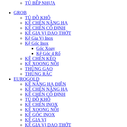
TỦ BẾP NHỰA
GROB
TỦ ĐỒ KHÔ
KỆ CHÉN NÂNG HẠ
KỆ CHÉN CỐ ĐỊNH
KỆ GIA VỊ DAO THỚT
Kệ Gia Vị Inox
Kệ Góc Inox
Góc Xoay
Kệ Góc 4 Rổ
KỆ CHÉN KÉO
KỆ XOONG NỒI
THÙNG GẠO
THÙNG RÁC
EUROGOLD
KỆ NÂNG HẠ ĐIỆN
KỆ CHÉN NÂNG HẠ
KỆ CHÉN CỐ ĐỊNH
TỦ ĐỒ KHÔ
KỆ CHÉN INOX
KỆ XOONG NỒI
KỆ GÓC INOX
KỆ GIA VỊ
KỆ GIA VỊ DAO THỚT