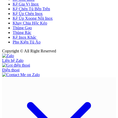
Kệ Gia Vị Inox
Kệ Chén Tủ Bếp Trên
Kệ Úp Chén Inox
Kệ Úp Xoong Nồi Inox
Khay Chia Hộc Kéo
Thùng Gạo
Thùng Rác
Kệ Inox Khác
Phụ Kiện Tủ Áo
Copyright © All Right Reserved
Liên hệ Zalo
Điện thoại