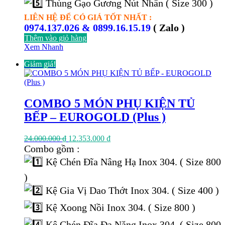
Thùng Gạo Gương Nút Nhấn ( Size 300 )
LIÊN HỆ ĐỂ CÓ GIÁ TỐT NHẤT :
0974.137.026 & 0899.16.15.19
( Zalo )
Thêm vào giỏ hàng
Xem Nhanh
Giảm giá!
COMBO 5 MÓN PHỤ KIỆN TỦ
BẾP – EUROGOLD (Plus )
Giá
Giá
24.000.000
₫
12.353.000
₫
gốc
hiện
Combo gồm :
là:
tại
Kệ Chén Đĩa Nâng Hạ Inox 304. ( Size 800
24.000.000 ₫.
là:
12.353.000 ₫.
)
Kệ Gia Vị Dao Thớt Inox 304. ( Size 400 )
Kệ Xoong Nồi Inox 304. ( Size 800 )
Kệ Chén Đĩa Đa Năng Inox 304. ( Size 800