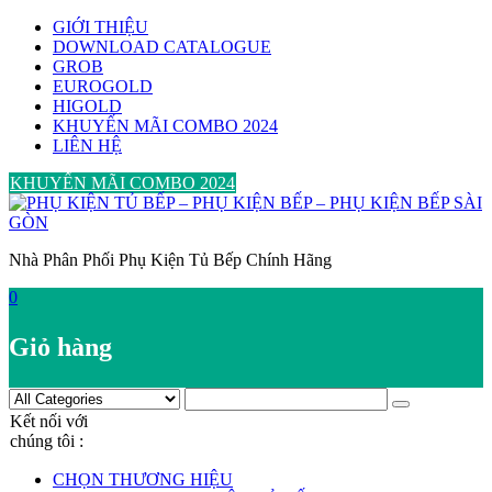
Skip
GIỚI THIỆU
to
DOWNLOAD CATALOGUE
content
GROB
EUROGOLD
HIGOLD
KHUYẾN MÃI COMBO 2024
LIÊN HỆ
KHUYẾN MÃI COMBO 2024
Nhà Phân Phối Phụ Kiện Tủ Bếp Chính Hãng
0
Giỏ hàng
Kết nối với
chúng tôi :
CHỌN THƯƠNG HIỆU