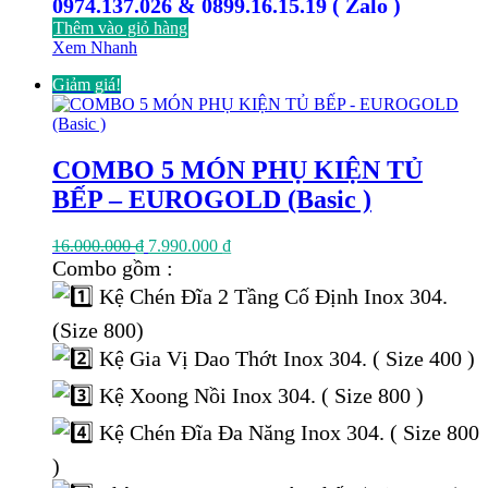
0974.137.026 & 0899.16.15.19 ( Zalo )
Thêm vào giỏ hàng
Xem Nhanh
Giảm giá!
COMBO 5 MÓN PHỤ KIỆN TỦ
BẾP – EUROGOLD (Basic )
Giá
Giá
16.000.000
₫
7.990.000
₫
gốc
hiện
Combo gồm :
là:
tại
Kệ Chén Đĩa 2 Tầng Cố Định Inox 304.
16.000.000 ₫.
là:
7.990.000 ₫.
(Size 800)
Kệ Gia Vị Dao Thớt Inox 304. ( Size 400 )
Kệ Xoong Nồi Inox 304. ( Size 800 )
Kệ Chén Đĩa Đa Năng Inox 304. ( Size 800
)