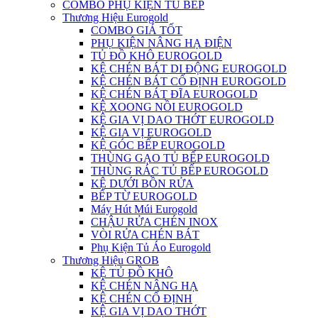
COMBO PHỤ KIỆN TỦ BẾP
Thương Hiệu Eurogold
COMBO GIÁ TỐT
PHỤ KIỆN NÂNG HẠ ĐIỆN
TỦ ĐỒ KHÔ EUROGOLD
KỆ CHÉN BÁT DI ĐỘNG EUROGOLD
KỆ CHÉN BÁT CỐ ĐỊNH EUROGOLD
KỆ CHÉN BÁT ĐĨA EUROGOLD
KỆ XOONG NỒI EUROGOLD
KỆ GIA VỊ DAO THỚT EUROGOLD
KỆ GIA VỊ EUROGOLD
KỆ GÓC BẾP EUROGOLD
THÙNG GẠO TỦ BẾP EUROGOLD
THÙNG RÁC TỦ BẾP EUROGOLD
KỆ DƯỚI BỒN RỬA
BẾP TỪ EUROGOLD
Máy Hút Múi Eurogold
CHẬU RỬA CHÉN INOX
VÒI RỬA CHÉN BÁT
Phụ Kiện Tủ Áo Eurogold
Thương Hiệu GROB
KỆ TỦ ĐỒ KHÔ
KỆ CHÉN NÂNG HẠ
KỆ CHÉN CỐ ĐỊNH
KỆ GIA VỊ DAO THỚT