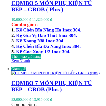
COMBO 5 MÓN PHỤ KIỆN TỦ
BẾP – GROB ( Plus )
Giá
Giá
19.000.000
₫
11.326.000
₫
gốc
hiện
Combo gồm :
là:
tại
1
. Kệ Chén Đĩa Nâng Hạ Inox 304.
19.000.000 ₫.
là:
2
. Kệ Gia Vị Dao Thớt Inox 304.
11.326.000 ₫.
3
. Kệ Xoong Nồi Inox 304.
4
. Kệ Chén Đĩa Đa Năng Inox 304.
5
. Kệ Góc Xoay 1/2 Inox 304.
Thêm vào giỏ hàng
Xem Nhanh
Giảm giá!
COMBO 7 MÓN PHỤ KIỆN TỦ
BẾP – GROB (Plus )
Giá
Giá
22.000.000
₫
13.915.000
₫
gốc
hiện
Combo gồm :