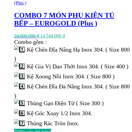
COMBO 7 MÓN PHỤ KIỆN TỦ
BẾP – EUROGOLD (Plus )
Giá
Giá
24.000.000
₫
14.544.000
₫
gốc
hiện
Combo gồm :
là:
tại
Kệ Chén Đĩa Nâng Hạ Inox 304. ( Size 800
24.000.000 ₫.
là:
14.544.000 ₫.
)
Kệ Gia Vị Dao Thớt Inox 304. ( Size 400 )
Kệ Xoong Nồi Inox 304. ( Size 800 )
Kệ Chén Đĩa Đa Năng Inox 304. ( Size 800
)
Thùng Gạo Điện Tử ( Size 300 )
Kệ Góc Xoay 1/2 Inox 304.
Thùng Rác Tròn Inox.
Thêm vào giỏ hàng