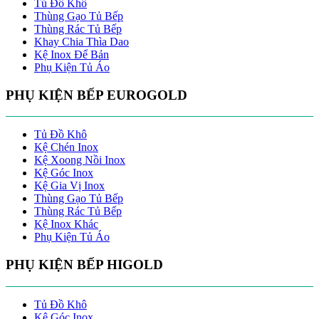
Tủ Đồ Khô
Thùng Gạo Tủ Bếp
Thùng Rác Tủ Bếp
Khay Chia Thìa Dao
Kệ Inox Để Bản
Phụ Kiện Tủ Áo
PHỤ KIỆN BẾP EUROGOLD
Tủ Đồ Khô
Kệ Chén Inox
Kệ Xoong Nồi Inox
Kệ Góc Inox
Kệ Gia Vị Inox
Thùng Gạo Tủ Bếp
Thùng Rác Tủ Bếp
Kệ Inox Khác
Phụ Kiện Tủ Áo
PHỤ KIỆN BẾP HIGOLD
Tủ Đồ Khô
Kệ Góc Inox