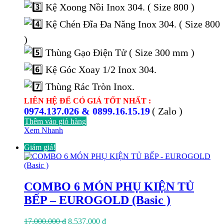
Kệ Xoong Nồi Inox 304. ( Size 800 )
Kệ Chén Đĩa Đa Năng Inox 304. ( Size 800
)
Thùng Gạo Điện Tử ( Size 300 mm )
Kệ Góc Xoay 1/2 Inox 304.
Thùng Rác Tròn Inox.
LIÊN HỆ ĐỂ CÓ GIÁ TỐT NHẤT :
0974.137.026 & 0899.16.15.19
( Zalo )
Thêm vào giỏ hàng
Xem Nhanh
Giảm giá!
COMBO 6 MÓN PHỤ KIỆN TỦ
BẾP – EUROGOLD (Basic )
Giá
Giá
17.000.000
₫
8.537.000
₫