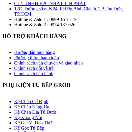
CTY TNHH B2C NHẤT TÍN PHÁT
12C, Đường số 6, KP4, P.Hiệp Bình Chánh, TP.Thủ Đức,
TP.HCM
Hotline & Zalo 1 : 0899 16 15 19
Hotline & Zalo 2 : 0974 137 026
HỖ TRỢ KHÁCH HÀNG
Hướng dẫn mua hàng
Phương thức thanh toán
Chính sách vận chuyển và giao nhận
Chính sách đổi và trả
Chính sách bảo hành
PHỤ KIỆN TỦ BẾP GROB
Kệ Chén Cố Định
Kệ Chén Nâng Hạ
Kệ Chén Đĩa Tủ Dưới
Kệ Xoong Nồi
Kệ Gia Vị Dao Thớt
Kệ Góc Tủ Bếp