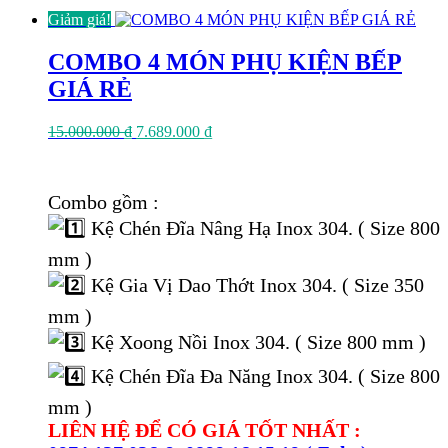
Giảm giá!
COMBO 4 MÓN PHỤ KIỆN BẾP
GIÁ RẺ
Giá
Giá
15.000.000
₫
7.689.000
₫
gốc
hiện
là:
tại
15.000.000 ₫.
là:
Combo gồm :
7.689.000 ₫.
Kệ Chén Đĩa Nâng Hạ Inox 304. ( Size 800
mm )
Kệ Gia Vị Dao Thớt Inox 304. ( Size 350
mm )
Kệ Xoong Nồi Inox 304. ( Size 800 mm )
Kệ Chén Đĩa Đa Năng Inox 304. ( Size 800
mm )
LIÊN HỆ ĐỂ CÓ GIÁ TỐT NHẤT :