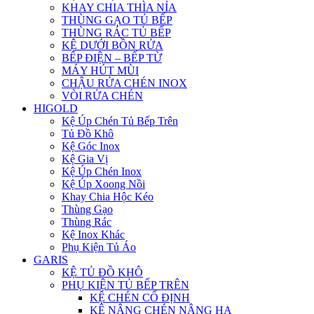
KHAY CHIA THÌA NỈA
THÙNG GẠO TỦ BẾP
THÙNG RÁC TỦ BẾP
KỆ DƯỚI BỒN RỬA
BẾP ĐIỆN – BẾP TỪ
MÁY HÚT MÙI
CHẬU RỬA CHÉN INOX
VÒI RỬA CHÉN
HIGOLD
Kệ Úp Chén Tủ Bếp Trên
Tủ Đồ Khô
Kệ Góc Inox
Kệ Gia Vị
Kệ Úp Chén Inox
Kệ Úp Xoong Nồi
Khay Chia Hộc Kéo
Thùng Gạo
Thùng Rác
Kệ Inox Khác
Phụ Kiện Tủ Áo
GARIS
KỆ TỦ ĐỒ KHÔ
PHỤ KIỆN TỦ BẾP TRÊN
KỆ CHÉN CỐ ĐỊNH
KỆ NÂNG CHÉN NÂNG HẠ