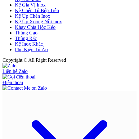
Kệ Gia Vị Inox
Kệ Chén Tủ Bếp Trên
Kệ Úp Chén Inox
Kệ Úp Xoong Nồi Inox
Khay Chia Hộc Kéo
Thùng Gạo
Thùng Rác
Kệ Inox Khác
Phụ Kiện Tủ Áo
Copyright © All Right Reserved
Liên hệ Zalo
Điện thoại