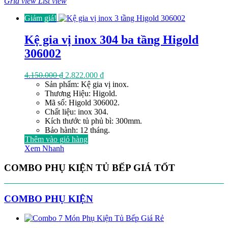
Grid view
List view
Giảm giá!
Kệ gia vị inox 304 ba tầng Higold
306002
Giá
Giá
4.150.000
₫
2.822.000
₫
gốc
hiện
Sản phẩm: Kệ gia vị inox.
là:
tại
Thương Hiệu: Higold.
4.150.000 ₫.
là:
Mã số: Higold 306002.
2.822.000 ₫.
Chất liệu: inox 304.
Kích thước tủ phủ bì: 300mm.
Bảo hành: 12 tháng.
Thêm vào giỏ hàng
Xem Nhanh
COMBO PHỤ KIỆN TỦ BẾP GIÁ TỐT
COMBO PHỤ KIỆN