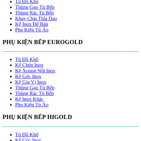
Tủ Đồ Khô
Thùng Gạo Tủ Bếp
Thùng Rác Tủ Bếp
Khay Chia Thìa Dao
Kệ Inox Để Bản
Phụ Kiện Tủ Áo
PHỤ KIỆN BẾP EUROGOLD
Tủ Đồ Khô
Kệ Chén Inox
Kệ Xoong Nồi Inox
Kệ Góc Inox
Kệ Gia Vị Inox
Thùng Gạo Tủ Bếp
Thùng Rác Tủ Bếp
Kệ Inox Khác
Phụ Kiện Tủ Áo
PHỤ KIỆN BẾP HIGOLD
Tủ Đồ Khô
Kệ Góc Inox