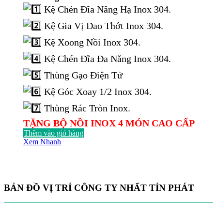
là:
tại
Kệ Chén Đĩa Nâng Hạ Inox 304.
22.000.000 ₫.
là:
13.915.000 ₫.
Kệ Gia Vị Dao Thớt Inox 304.
Kệ Xoong Nồi Inox 304.
Kệ Chén Đĩa Đa Năng Inox 304.
Thùng Gạo Điện Tử
Kệ Góc Xoay 1/2 Inox 304.
Thùng Rác Tròn Inox.
TẶNG BỘ NỒI INOX 4 MÓN CAO CẤP
Thêm vào giỏ hàng
Xem Nhanh
BẢN ĐỒ VỊ TRÍ CÔNG TY NHẤT TÍN PHÁT