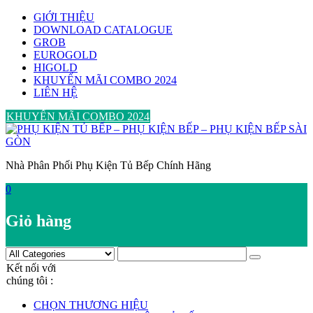
Skip
GIỚI THIỆU
to
DOWNLOAD CATALOGUE
content
GROB
EUROGOLD
HIGOLD
KHUYẾN MÃI COMBO 2024
LIÊN HỆ
KHUYẾN MÃI COMBO 2024
Nhà Phân Phối Phụ Kiện Tủ Bếp Chính Hãng
0
Giỏ hàng
Kết nối với
chúng tôi :
CHỌN THƯƠNG HIỆU