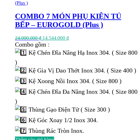
COMBO 7 MÓN PHỤ KIỆN TỦ
BẾP – EUROGOLD (Plus )
Giá
Giá
24.000.000
₫
14.544.000
₫
gốc
hiện
Combo gồm :
là:
tại
Kệ Chén Đĩa Nâng Hạ Inox 304. ( Size 800
24.000.000 ₫.
là:
14.544.000 ₫.
)
Kệ Gia Vị Dao Thớt Inox 304. ( Size 400 )
Kệ Xoong Nồi Inox 304. ( Size 800 )
Kệ Chén Đĩa Đa Năng Inox 304. ( Size 800
)
Thùng Gạo Điện Tử ( Size 300 )
Kệ Góc Xoay 1/2 Inox 304.
Thùng Rác Tròn Inox.
Thêm vào giỏ hàng