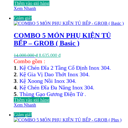
Thêm vào giỏ hàng
Xem Nhanh
Giảm giá!
COMBO 5 MÓN PHỤ KIỆN TỦ
BẾP – GROB ( Basic )
Giá
Giá
14.000.000
₫
8.635.000
₫
gốc
hiện
Combo gồm :
là:
tại
1
.
Kệ Chén Đĩa 2 Tầng Cố Định Inox 304.
14.000.000 ₫.
là:
2
.
Kệ Gia Vị Dao Thớt Inox 304.
8.635.000 ₫.
3
.
Kệ Xoong Nồi Inox 304.
4
.
Kệ Chén Đĩa Đa Năng Inox 304.
5
.
Thùng Gạo Gương Điện Tử .
Thêm vào giỏ hàng
Xem Nhanh
Giảm giá!