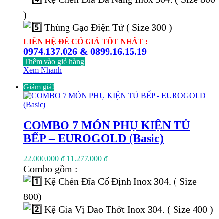
)
Thùng Gạo Điện Tử ( Size 300 )
LIÊN HỆ ĐỂ CÓ GIÁ TỐT NHẤT :
0974.137.026 & 0899.16.15.19
Thêm vào giỏ hàng
Xem Nhanh
Giảm giá!
COMBO 7 MÓN PHỤ KIỆN TỦ
BẾP – EUROGOLD (Basic)
Giá
Giá
22.000.000
₫
11.277.000
₫
gốc
hiện
Combo gồm :
là:
tại
Kệ Chén Đĩa Cố Định Inox 304. ( Size
22.000.000 ₫.
là:
11.277.000 ₫.
800)
Kệ Gia Vị Dao Thớt Inox 304. ( Size 400 )