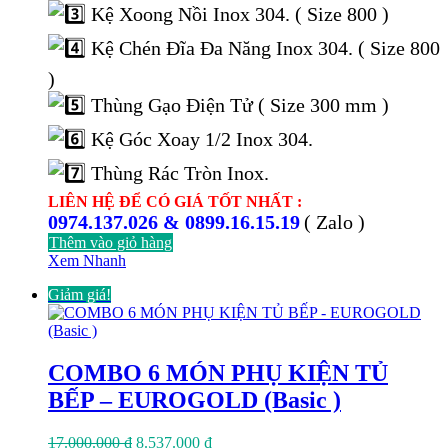
Kệ Xoong Nồi Inox 304. ( Size 800 )
Kệ Chén Đĩa Đa Năng Inox 304. ( Size 800
)
Thùng Gạo Điện Tử ( Size 300 mm )
Kệ Góc Xoay 1/2 Inox 304.
Thùng Rác Tròn Inox.
LIÊN HỆ ĐỂ CÓ GIÁ TỐT NHẤT :
0974.137.026 & 0899.16.15.19
( Zalo )
Thêm vào giỏ hàng
Xem Nhanh
Giảm giá!
COMBO 6 MÓN PHỤ KIỆN TỦ
BẾP – EUROGOLD (Basic )
Giá
Giá
17.000.000
₫
8.537.000
₫