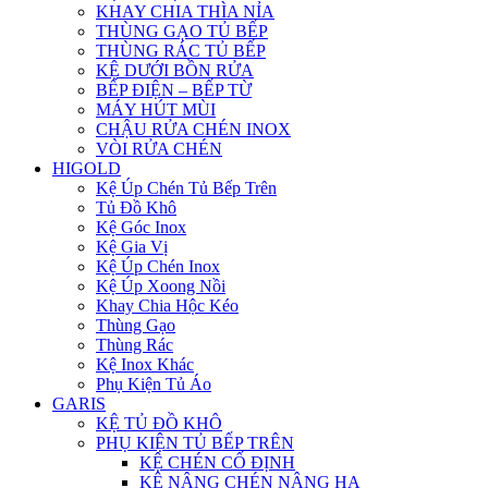
KHAY CHIA THÌA NỈA
THÙNG GẠO TỦ BẾP
THÙNG RÁC TỦ BẾP
KỆ DƯỚI BỒN RỬA
BẾP ĐIỆN – BẾP TỪ
MÁY HÚT MÙI
CHẬU RỬA CHÉN INOX
VÒI RỬA CHÉN
HIGOLD
Kệ Úp Chén Tủ Bếp Trên
Tủ Đồ Khô
Kệ Góc Inox
Kệ Gia Vị
Kệ Úp Chén Inox
Kệ Úp Xoong Nồi
Khay Chia Hộc Kéo
Thùng Gạo
Thùng Rác
Kệ Inox Khác
Phụ Kiện Tủ Áo
GARIS
KỆ TỦ ĐỒ KHÔ
PHỤ KIỆN TỦ BẾP TRÊN
KỆ CHÉN CỐ ĐỊNH
KỆ NÂNG CHÉN NÂNG HẠ