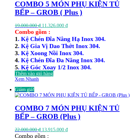
COMBO 5 MÓN PHỤ KIỆN TỦ
BẾP – GROB ( Plus )
Giá
Giá
19.000.000
₫
11.326.000
₫
gốc
hiện
Combo gồm :
là:
tại
1
. Kệ Chén Đĩa Nâng Hạ Inox 304.
19.000.000 ₫.
là:
2
. Kệ Gia Vị Dao Thớt Inox 304.
11.326.000 ₫.
3
. Kệ Xoong Nồi Inox 304.
4
. Kệ Chén Đĩa Đa Năng Inox 304.
5
. Kệ Góc Xoay 1/2 Inox 304.
Thêm vào giỏ hàng
Xem Nhanh
Giảm giá!
COMBO 7 MÓN PHỤ KIỆN TỦ
BẾP – GROB (Plus )
Giá
Giá
22.000.000
₫
13.915.000
₫
gốc
hiện
Combo gồm :