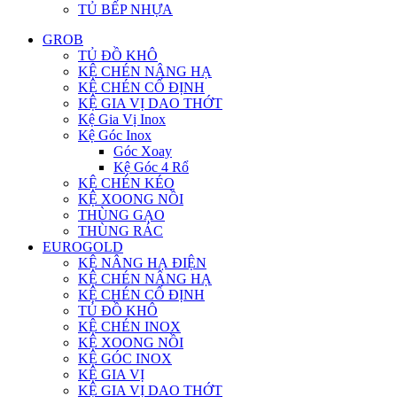
TỦ BẾP NHỰA
GROB
TỦ ĐỒ KHÔ
KỆ CHÉN NÂNG HẠ
KỆ CHÉN CỐ ĐỊNH
KỆ GIA VỊ DAO THỚT
Kệ Gia Vị Inox
Kệ Góc Inox
Góc Xoay
Kệ Góc 4 Rổ
KỆ CHÉN KÉO
KỆ XOONG NỒI
THÙNG GẠO
THÙNG RÁC
EUROGOLD
KỆ NÂNG HẠ ĐIỆN
KỆ CHÉN NÂNG HẠ
KỆ CHÉN CỐ ĐỊNH
TỦ ĐỒ KHÔ
KỆ CHÉN INOX
KỆ XOONG NỒI
KỆ GÓC INOX
KỆ GIA VỊ
KỆ GIA VỊ DAO THỚT