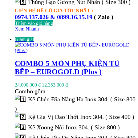
Thùng Gạo Gương Nút Nhấn ( Size 300 )
LIÊN HỆ ĐỂ CÓ GIÁ TỐT NHẤT :
0974.137.026 & 0899.16.15.19
( Zalo )
Thêm vào giỏ hàng
Xem Nhanh
Giảm giá!
COMBO 5 MÓN PHỤ KIỆN TỦ
BẾP – EUROGOLD (Plus )
Giá
Giá
24.000.000
₫
12.353.000
₫
gốc
hiện
Combo gồm :
là:
tại
Kệ Chén Đĩa Nâng Hạ Inox 304. ( Size 800
24.000.000 ₫.
là:
12.353.000 ₫.
)
Kệ Gia Vị Dao Thớt Inox 304. ( Size 400 )
Kệ Xoong Nồi Inox 304. ( Size 800 )
Kệ Chén Đĩa Đa Năng Inox 304. ( Size 800