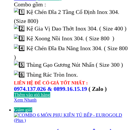
gốc
hiện
Combo gồm :
là:
tại
Kệ Chén Đĩa 2 Tầng Cố Định Inox 304.
17.000.000 ₫.
là:
8.537.000 ₫.
(Size 800)
Kệ Gia Vị Dao Thớt Inox 304. ( Size 400 )
Kệ Xoong Nồi Inox 304. ( Size 800 )
Kệ Chén Đĩa Đa Năng Inox 304. ( Size 800
)
Thùng Gạo Gương Nút Nhấn ( Size 300 )
Thùng Rác Tròn Inox.
LIÊN HỆ ĐỂ CÓ GIÁ TỐT NHẤT :
0974.137.026 & 0899.16.15.19
( Zalo )
Thêm vào giỏ hàng
Xem Nhanh
Giảm giá!