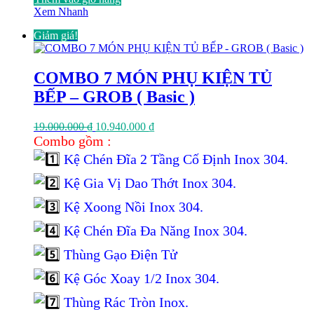
Xem Nhanh
Giảm giá!
COMBO 7 MÓN PHỤ KIỆN TỦ
BẾP – GROB ( Basic )
Giá
Giá
19.000.000
₫
10.940.000
₫
gốc
hiện
Combo gồm :
là:
tại
Kệ Chén Đĩa 2 Tầng Cố Định Inox 304.
19.000.000 ₫.
là:
10.940.000 ₫.
Kệ Gia Vị Dao Thớt Inox 304.
Kệ Xoong Nồi Inox 304.
Kệ Chén Đĩa Đa Năng Inox 304.
Thùng Gạo Điện Tử
Kệ Góc Xoay 1/2 Inox 304.
Thùng Rác Tròn Inox.