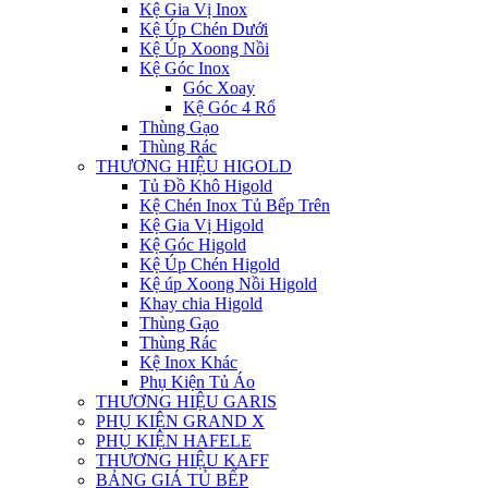
Kệ Gia Vị Inox
Kệ Úp Chén Dưới
Kệ Úp Xoong Nồi
Kệ Góc Inox
Góc Xoay
Kệ Góc 4 Rổ
Thùng Gạo
Thùng Rác
THƯƠNG HIỆU HIGOLD
Tủ Đồ Khô Higold
Kệ Chén Inox Tủ Bếp Trên
Kệ Gia Vị Higold
Kệ Góc Higold
Kệ Úp Chén Higold
Kệ úp Xoong Nồi Higold
Khay chia Higold
Thùng Gạo
Thùng Rác
Kệ Inox Khác
Phụ Kiện Tủ Áo
THƯƠNG HIỆU GARIS
PHỤ KIỆN GRAND X
PHỤ KIỆN HAFELE
THƯƠNG HIỆU KAFF
BẢNG GIÁ TỦ BẾP