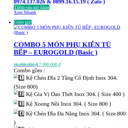
0974.137.026 & 0899.16.15.19 ( Zalo )
Thêm vào giỏ hàng
Xem Nhanh
Giảm giá!
COMBO 5 MÓN PHỤ KIỆN TỦ
BẾP – EUROGOLD (Basic )
Giá
Giá
16.000.000
₫
7.990.000
₫
gốc
hiện
Combo gồm :
là:
tại
Kệ Chén Đĩa 2 Tầng Cố Định Inox 304.
16.000.000 ₫.
là:
7.990.000 ₫.
(Size 800)
Kệ Gia Vị Dao Thớt Inox 304. ( Size 400 )
Kệ Xoong Nồi Inox 304. ( Size 800 )
Kệ Chén Đĩa Đa Năng Inox 304. ( Size 800
)