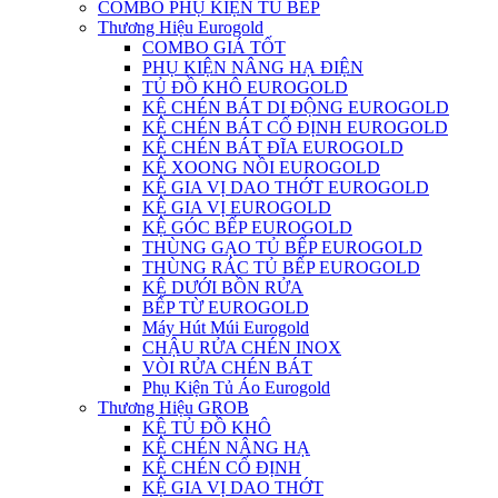
COMBO PHỤ KIỆN TỦ BẾP
Thương Hiệu Eurogold
COMBO GIÁ TỐT
PHỤ KIỆN NÂNG HẠ ĐIỆN
TỦ ĐỒ KHÔ EUROGOLD
KỆ CHÉN BÁT DI ĐỘNG EUROGOLD
KỆ CHÉN BÁT CỐ ĐỊNH EUROGOLD
KỆ CHÉN BÁT ĐĨA EUROGOLD
KỆ XOONG NỒI EUROGOLD
KỆ GIA VỊ DAO THỚT EUROGOLD
KỆ GIA VỊ EUROGOLD
KỆ GÓC BẾP EUROGOLD
THÙNG GẠO TỦ BẾP EUROGOLD
THÙNG RÁC TỦ BẾP EUROGOLD
KỆ DƯỚI BỒN RỬA
BẾP TỪ EUROGOLD
Máy Hút Múi Eurogold
CHẬU RỬA CHÉN INOX
VÒI RỬA CHÉN BÁT
Phụ Kiện Tủ Áo Eurogold
Thương Hiệu GROB
KỆ TỦ ĐỒ KHÔ
KỆ CHÉN NÂNG HẠ
KỆ CHÉN CỐ ĐỊNH
KỆ GIA VỊ DAO THỚT