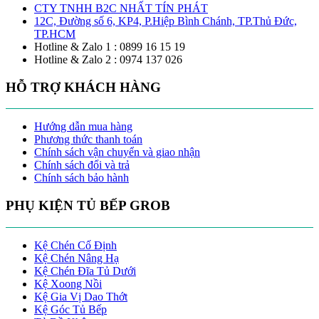
CTY TNHH B2C NHẤT TÍN PHÁT
12C, Đường số 6, KP4, P.Hiệp Bình Chánh, TP.Thủ Đức,
TP.HCM
Hotline & Zalo 1 : 0899 16 15 19
Hotline & Zalo 2 : 0974 137 026
HỖ TRỢ KHÁCH HÀNG
Hướng dẫn mua hàng
Phương thức thanh toán
Chính sách vận chuyển và giao nhận
Chính sách đổi và trả
Chính sách bảo hành
PHỤ KIỆN TỦ BẾP GROB
Kệ Chén Cố Định
Kệ Chén Nâng Hạ
Kệ Chén Đĩa Tủ Dưới
Kệ Xoong Nồi
Kệ Gia Vị Dao Thớt
Kệ Góc Tủ Bếp