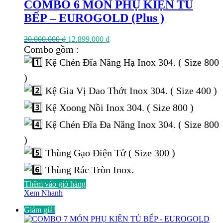
COMBO 6 MÓN PHỤ KIỆN TỦ
BẾP – EUROGOLD (Plus )
Giá
Giá
20.000.000
₫
12.899.000
₫
gốc
hiện
Combo gồm :
là:
tại
Kệ Chén Đĩa Nâng Hạ Inox 304. ( Size 800
20.000.000 ₫.
là:
12.899.000 ₫.
)
Kệ Gia Vị Dao Thớt Inox 304. ( Size 400 )
Kệ Xoong Nồi Inox 304. ( Size 800 )
Kệ Chén Đĩa Đa Năng Inox 304. ( Size 800
)
Thùng Gạo Điện Tử ( Size 300 )
Thùng Rác Tròn Inox.
Thêm vào giỏ hàng
Xem Nhanh
Giảm giá!