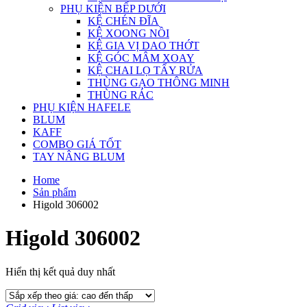
PHỤ KIỆN BẾP DƯỚI
KỆ CHÉN ĐĨA
KỆ XOONG NỒI
KỆ GIA VỊ DAO THỚT
KỆ GÓC MÂM XOAY
KỆ CHAI LỌ TẨY RỬA
THÙNG GẠO THÔNG MINH
THÙNG RÁC
PHỤ KIỆN HAFELE
BLUM
KAFF
COMBO GIÁ TỐT
TAY NÂNG BLUM
Home
Sản phẩm
Higold 306002
Higold 306002
Hiển thị kết quả duy nhất