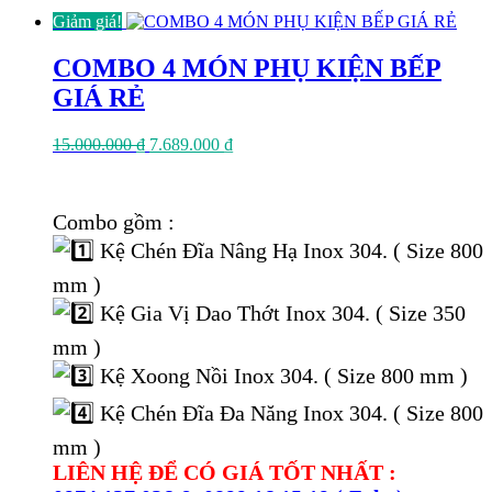
Giảm giá!
COMBO 4 MÓN PHỤ KIỆN BẾP
GIÁ RẺ
Giá
Giá
15.000.000
₫
7.689.000
₫
gốc
hiện
là:
tại
15.000.000 ₫.
là:
Combo gồm :
7.689.000 ₫.
Kệ Chén Đĩa Nâng Hạ Inox 304. ( Size 800
mm )
Kệ Gia Vị Dao Thớt Inox 304. ( Size 350
mm )
Kệ Xoong Nồi Inox 304. ( Size 800 mm )
Kệ Chén Đĩa Đa Năng Inox 304. ( Size 800
mm )
LIÊN HỆ ĐỂ CÓ GIÁ TỐT NHẤT :