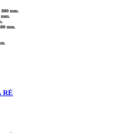
 800 mm.
0 mm.
m.
400 mm.
mm.
Á RẺ