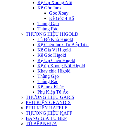
Kệ Úp Xoong Nồi
Kệ Góc Inox
Góc Xoay
Kệ Góc 4 Rổ
Thùng Gạo
Thùng Rác
THƯƠNG HIỆU HIGOLD
Tủ Đồ Khô Higold
Kệ Chén Inox Tủ Bếp Trên
Kệ Gia Vị Higold
Kệ Góc Higold
Kệ Úp Chén Higold
Kệ úp Xoong Nồi Higold
Khay chia Higold
Thùng Gạo
Thùng Rác
Kệ Inox Khác
Phụ Kiện Tủ Áo
THƯƠNG HIỆU GARIS
PHỤ KIỆN GRAND X
PHỤ KIỆN HAFELE
THƯƠNG HIỆU KAFF
BẢNG GIÁ TỦ BẾP
TỦ BẾP NHỰA