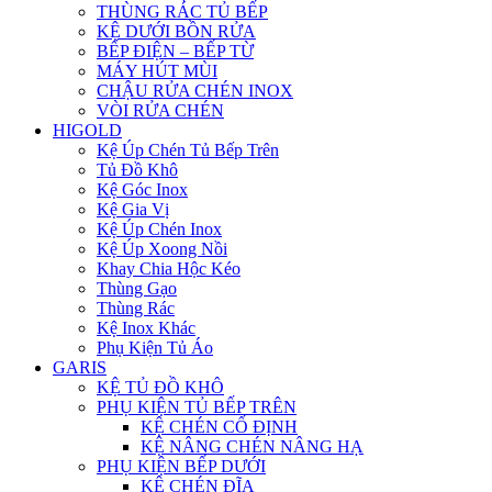
THÙNG RÁC TỦ BẾP
KỆ DƯỚI BỒN RỬA
BẾP ĐIỆN – BẾP TỪ
MÁY HÚT MÙI
CHẬU RỬA CHÉN INOX
VÒI RỬA CHÉN
HIGOLD
Kệ Úp Chén Tủ Bếp Trên
Tủ Đồ Khô
Kệ Góc Inox
Kệ Gia Vị
Kệ Úp Chén Inox
Kệ Úp Xoong Nồi
Khay Chia Hộc Kéo
Thùng Gạo
Thùng Rác
Kệ Inox Khác
Phụ Kiện Tủ Áo
GARIS
KỆ TỦ ĐỒ KHÔ
PHỤ KIỆN TỦ BẾP TRÊN
KỆ CHÉN CỐ ĐỊNH
KỆ NÂNG CHÉN NÂNG HẠ
PHỤ KIỆN BẾP DƯỚI
KỆ CHÉN ĐĨA