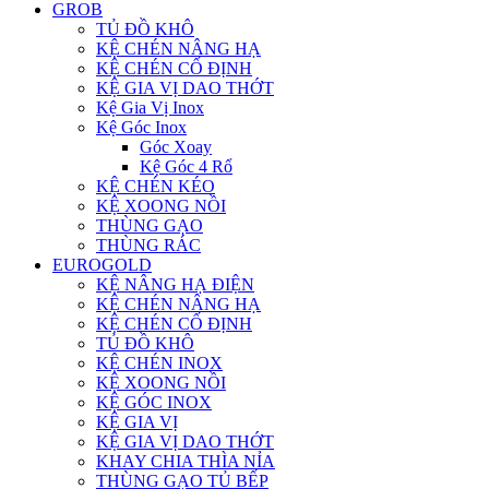
GROB
TỦ ĐỒ KHÔ
KỆ CHÉN NÂNG HẠ
KỆ CHÉN CỐ ĐỊNH
KỆ GIA VỊ DAO THỚT
Kệ Gia Vị Inox
Kệ Góc Inox
Góc Xoay
Kệ Góc 4 Rổ
KỆ CHÉN KÉO
KỆ XOONG NỒI
THÙNG GẠO
THÙNG RÁC
EUROGOLD
KỆ NÂNG HẠ ĐIỆN
KỆ CHÉN NÂNG HẠ
KỆ CHÉN CỐ ĐỊNH
TỦ ĐỒ KHÔ
KỆ CHÉN INOX
KỆ XOONG NỒI
KỆ GÓC INOX
KỆ GIA VỊ
KỆ GIA VỊ DAO THỚT
KHAY CHIA THÌA NỈA
THÙNG GẠO TỦ BẾP