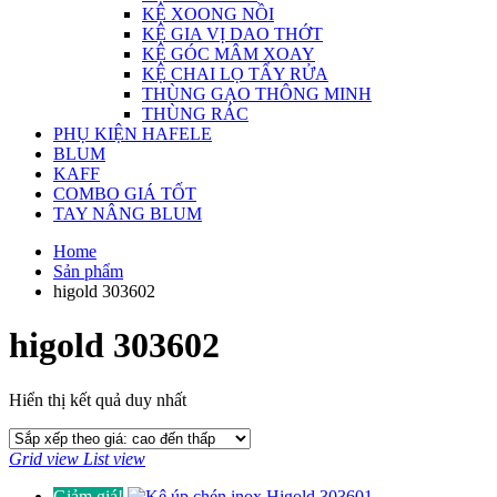
KỆ XOONG NỒI
KỆ GIA VỊ DAO THỚT
KỆ GÓC MÂM XOAY
KỆ CHAI LỌ TẨY RỬA
THÙNG GẠO THÔNG MINH
THÙNG RÁC
PHỤ KIỆN HAFELE
BLUM
KAFF
COMBO GIÁ TỐT
TAY NÂNG BLUM
Home
Sản phẩm
higold 303602
higold 303602
Hiển thị kết quả duy nhất
Grid view
List view
Giảm giá!