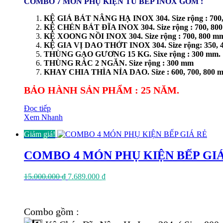
COMBO 7 MÓN PHỤ KIỆN TỦ BẾP INOX GỒM :
KỆ GIÁ BÁT NÂNG HẠ INOX 304. Size rộng : 700,
KỆ CHÉN BÁT ĐĨA INOX 304. Size rộng : 700, 80
KỆ XOONG NỒI INOX 304. Size rộng : 700, 800 m
KỆ GIA VỊ DAO THỚT INOX 304. Size rộng: 350, 
THÙNG GẠO GƯƠNG 15 KG. Sixe rộng : 300 mm.
THÙNG RÁC 2 NGĂN. Size rộng : 300 mm
KHAY CHIA THÌA NỈA DAO. Size : 600, 700, 800 
BẢO HÀNH SẢN PHẨM : 25 NĂM.
Đọc tiếp
Xem Nhanh
Giảm giá!
COMBO 4 MÓN PHỤ KIỆN BẾP GI
Giá
Giá
15.000.000
₫
7.689.000
₫
gốc
hiện
là:
tại
15.000.000 ₫.
là:
Combo gồm :
7.689.000 ₫.