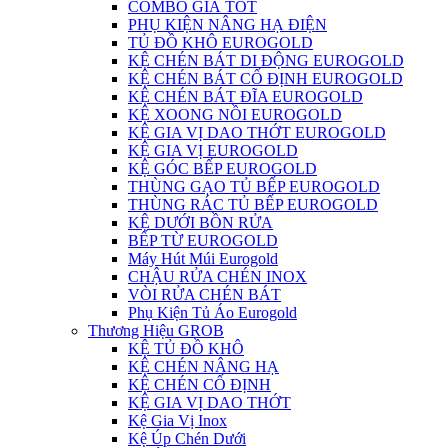
COMBO GIÁ TỐT
PHỤ KIỆN NÂNG HẠ ĐIỆN
TỦ ĐỒ KHÔ EUROGOLD
KỆ CHÉN BÁT DI ĐỘNG EUROGOLD
KỆ CHÉN BÁT CỐ ĐỊNH EUROGOLD
KỆ CHÉN BÁT ĐĨA EUROGOLD
KỆ XOONG NỒI EUROGOLD
KỆ GIA VỊ DAO THỚT EUROGOLD
KỆ GIA VỊ EUROGOLD
KỆ GÓC BẾP EUROGOLD
THÙNG GẠO TỦ BẾP EUROGOLD
THÙNG RÁC TỦ BẾP EUROGOLD
KỆ DƯỚI BỒN RỬA
BẾP TỪ EUROGOLD
Máy Hút Múi Eurogold
CHẬU RỬA CHÉN INOX
VÒI RỬA CHÉN BÁT
Phụ Kiện Tủ Áo Eurogold
Thương Hiệu GROB
KỆ TỦ ĐỒ KHÔ
KỆ CHÉN NÂNG HẠ
KỆ CHÉN CỐ ĐỊNH
KỆ GIA VỊ DAO THỚT
Kệ Gia Vị Inox
Kệ Úp Chén Dưới