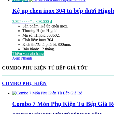
Kệ úp chén inox 304 tủ bếp dưới Higol
Giá
Giá
3.395.000
₫
2.308.600
₫
gốc
hiện
Sản phẩm: Kệ úp chén inox.
là:
tại
Thương Hiệu: Higold.
3.395.000 ₫.
là:
Mã số: Higold 303602.
2.308.600 ₫.
Chất liệu: inox 304.
Kích thước tủ phủ bì: 800mm.
Bảo hành: 12 tháng.
Thêm vào giỏ hàng
Xem Nhanh
COMBO PHỤ KIỆN TỦ BẾP GIÁ TỐT
COMBO PHỤ KIỆN
Combo 7 Món Phụ Kiện Tủ Bếp Giá R