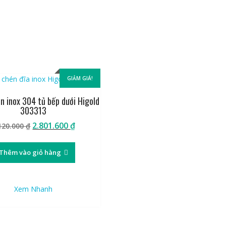
GIẢM GIÁ!
n inox 304 tủ bếp dưới Higold
303313
Giá
Giá
2.801.600
₫
120.000
₫
gốc
hiện
là:
tại
Thêm vào giỏ hàng
4.120.000 ₫.
là:
2.801.600 ₫.
Xem Nhanh