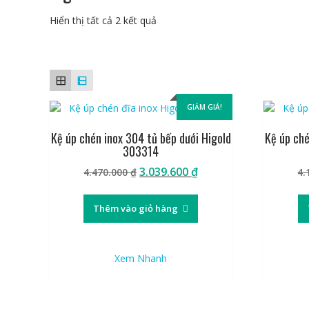
Đã
Hiển thị tất cả 2 kết quả
sắp
xếp
theo
giá:
cao
GIẢM GIÁ!
đến
thấp
Kệ úp chén inox 304 tủ bếp dưới Higold
Kệ úp ché
303314
Giá
Giá
3.039.600
₫
4.470.000
₫
4.
gốc
hiện
là:
tại
Thêm vào giỏ hàng
4.470.000 ₫.
là:
3.039.600 ₫.
Xem Nhanh