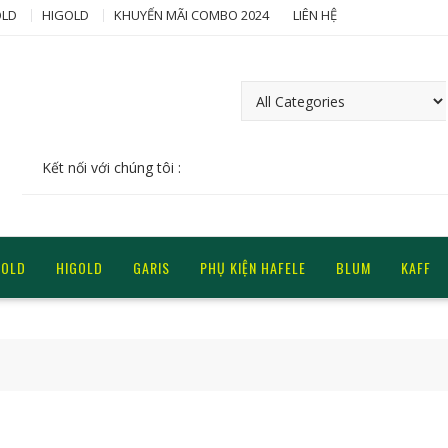
LD
HIGOLD
KHUYẾN MÃI COMBO 2024
LIÊN HỆ
Kết nối với chúng tôi :
GOLD
HIGOLD
GARIS
PHỤ KIỆN HAFELE
BLUM
KAFF