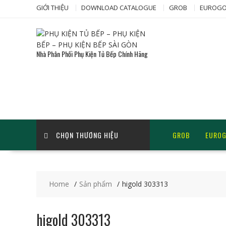
Skip
GIỚI THIỆU
DOWNLOAD CATALOGUE
GROB
EUROGO
to
content
Nhà Phân Phối Phụ Kiện Tủ Bếp Chính Hãng
CHỌN THƯƠNG HIỆU
GROB
EURO
Home
Sản phẩm
higold 303313
higold 303313