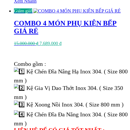
Xem Nhanh
Giảm giá!
COMBO 4 MÓN PHỤ KIỆN BẾP
GIÁ RẺ
Giá
Giá
15.000.000
₫
7.689.000
₫
gốc
hiện
là:
tại
15.000.000 ₫.
là:
Combo gồm :
7.689.000 ₫.
Kệ Chén Đĩa Nâng Hạ Inox 304. ( Size 800
mm )
Kệ Gia Vị Dao Thớt Inox 304. ( Size 350
mm )
Kệ Xoong Nồi Inox 304. ( Size 800 mm )
Kệ Chén Đĩa Đa Năng Inox 304. ( Size 800
mm )