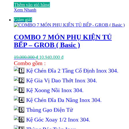
Thêm vào giỏ hàng
Xem Nhanh
Giảm giá!
COMBO 7 MÓN PHỤ KIỆN TỦ
BẾP – GROB ( Basic )
Giá
Giá
19.000.000
₫
10.940.000
₫
gốc
hiện
Combo gồm :
là:
tại
Kệ Chén Đĩa 2 Tầng Cố Định Inox 304.
19.000.000 ₫.
là:
10.940.000 ₫.
Kệ Gia Vị Dao Thớt Inox 304.
Kệ Xoong Nồi Inox 304.
Kệ Chén Đĩa Đa Năng Inox 304.
Thùng Gạo Điện Tử
Kệ Góc Xoay 1/2 Inox 304.