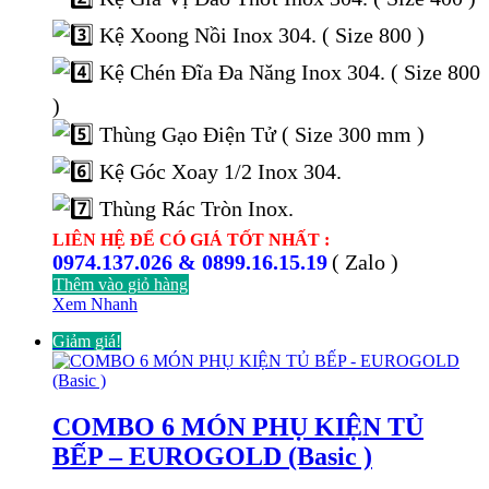
Kệ Xoong Nồi Inox 304. ( Size 800 )
Kệ Chén Đĩa Đa Năng Inox 304. ( Size 800
)
Thùng Gạo Điện Tử ( Size 300 mm )
Kệ Góc Xoay 1/2 Inox 304.
Thùng Rác Tròn Inox.
LIÊN HỆ ĐỂ CÓ GIÁ TỐT NHẤT :
0974.137.026 & 0899.16.15.19
( Zalo )
Thêm vào giỏ hàng
Xem Nhanh
Giảm giá!
COMBO 6 MÓN PHỤ KIỆN TỦ
BẾP – EUROGOLD (Basic )