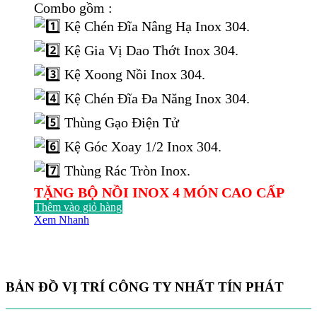
gốc
hiện
Combo gồm :
là:
tại
Kệ Chén Đĩa Nâng Hạ Inox 304.
22.000.000 ₫.
là:
13.915.000 ₫.
Kệ Gia Vị Dao Thớt Inox 304.
Kệ Xoong Nồi Inox 304.
Kệ Chén Đĩa Đa Năng Inox 304.
Thùng Gạo Điện Tử
Kệ Góc Xoay 1/2 Inox 304.
Thùng Rác Tròn Inox.
TẶNG BỘ NỒI INOX 4 MÓN CAO CẤP
Thêm vào giỏ hàng
Xem Nhanh
BẢN ĐỒ VỊ TRÍ CÔNG TY NHẤT TÍN PHÁT