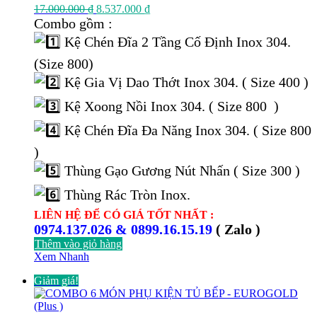
Giá
Giá
17.000.000
₫
8.537.000
₫
gốc
hiện
Combo gồm :
là:
tại
Kệ Chén Đĩa 2 Tầng Cố Định Inox 304.
17.000.000 ₫.
là:
8.537.000 ₫.
(Size 800)
Kệ Gia Vị Dao Thớt Inox 304. ( Size 400 )
Kệ Xoong Nồi Inox 304. ( Size 800 )
Kệ Chén Đĩa Đa Năng Inox 304. ( Size 800
)
Thùng Gạo Gương Nút Nhấn ( Size 300 )
Thùng Rác Tròn Inox.
LIÊN HỆ ĐỂ CÓ GIÁ TỐT NHẤT :
0974.137.026 & 0899.16.15.19
( Zalo )
Thêm vào giỏ hàng
Xem Nhanh
Giảm giá!