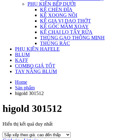
PHỤ KIỆN BẾP DƯỚI
KỆ CHÉN ĐĨA
KỆ XOONG NỒI
KỆ GIA VỊ DAO THỚT
KỆ GÓC MÂM XOAY
KỆ CHAI LỌ TẨY RỬA
THÙNG GẠO THÔNG MINH
THÙNG RÁC
PHỤ KIỆN HAFELE
BLUM
KAFF
COMBO GIÁ TỐT
TAY NÂNG BLUM
Home
Sản phẩm
higold 301512
higold 301512
Hiển thị kết quả duy nhất