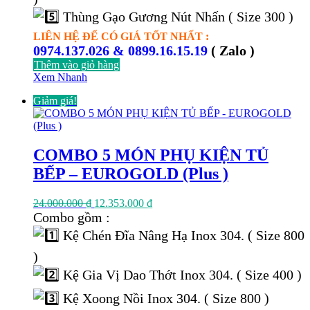
Thùng Gạo Gương Nút Nhấn ( Size 300 )
LIÊN HỆ ĐỂ CÓ GIÁ TỐT NHẤT :
0974.137.026 & 0899.16.15.19
( Zalo )
Thêm vào giỏ hàng
Xem Nhanh
Giảm giá!
COMBO 5 MÓN PHỤ KIỆN TỦ
BẾP – EUROGOLD (Plus )
Giá
Giá
24.000.000
₫
12.353.000
₫
gốc
hiện
Combo gồm :
là:
tại
Kệ Chén Đĩa Nâng Hạ Inox 304. ( Size 800
24.000.000 ₫.
là:
12.353.000 ₫.
)
Kệ Gia Vị Dao Thớt Inox 304. ( Size 400 )
Kệ Xoong Nồi Inox 304. ( Size 800 )