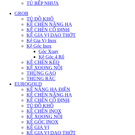
TỦ BẾP NHỰA
GROB
TỦ ĐỒ KHÔ
KỆ CHÉN NÂNG HẠ
KỆ CHÉN CỐ ĐỊNH
KỆ GIA VỊ DAO THỚT
Kệ Gia Vị Inox
Kệ Góc Inox
Góc Xoay
Kệ Góc 4 Rổ
KỆ CHÉN KÉO
KỆ XOONG NỒI
THÙNG GẠO
THÙNG RÁC
EUROGOLD
KỆ NÂNG HẠ ĐIỆN
KỆ CHÉN NÂNG HẠ
KỆ CHÉN CỐ ĐỊNH
TỦ ĐỒ KHÔ
KỆ CHÉN INOX
KỆ XOONG NỒI
KỆ GÓC INOX
KỆ GIA VỊ
KỆ GIA VỊ DAO THỚT