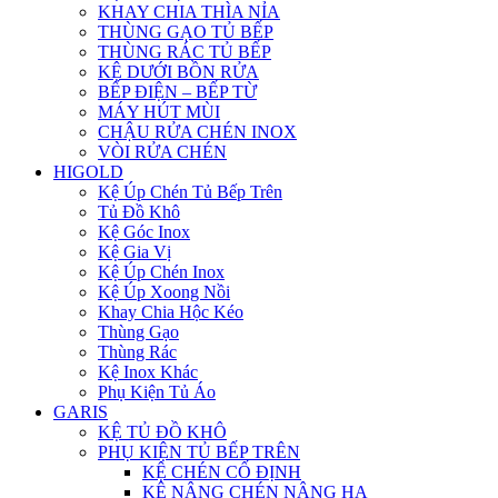
KHAY CHIA THÌA NỈA
THÙNG GẠO TỦ BẾP
THÙNG RÁC TỦ BẾP
KỆ DƯỚI BỒN RỬA
BẾP ĐIỆN – BẾP TỪ
MÁY HÚT MÙI
CHẬU RỬA CHÉN INOX
VÒI RỬA CHÉN
HIGOLD
Kệ Úp Chén Tủ Bếp Trên
Tủ Đồ Khô
Kệ Góc Inox
Kệ Gia Vị
Kệ Úp Chén Inox
Kệ Úp Xoong Nồi
Khay Chia Hộc Kéo
Thùng Gạo
Thùng Rác
Kệ Inox Khác
Phụ Kiện Tủ Áo
GARIS
KỆ TỦ ĐỒ KHÔ
PHỤ KIỆN TỦ BẾP TRÊN
KỆ CHÉN CỐ ĐỊNH
KỆ NÂNG CHÉN NÂNG HẠ