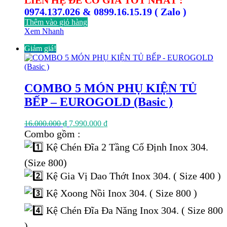
LIÊN HỆ ĐỂ CÓ GIÁ TỐT NHẤT :
0974.137.026 & 0899.16.15.19 ( Zalo )
Thêm vào giỏ hàng
Xem Nhanh
Giảm giá!
COMBO 5 MÓN PHỤ KIỆN TỦ
BẾP – EUROGOLD (Basic )
Giá
Giá
16.000.000
₫
7.990.000
₫
gốc
hiện
Combo gồm :
là:
tại
Kệ Chén Đĩa 2 Tầng Cố Định Inox 304.
16.000.000 ₫.
là:
7.990.000 ₫.
(Size 800)
Kệ Gia Vị Dao Thớt Inox 304. ( Size 400 )
Kệ Xoong Nồi Inox 304. ( Size 800 )
Kệ Chén Đĩa Đa Năng Inox 304. ( Size 800
)