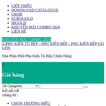
Skip
GIỚI THIỆU
to
DOWNLOAD CATALOGUE
content
GROB
EUROGOLD
HIGOLD
KHUYẾN MÃI COMBO 2024
LIÊN HỆ
KHUYẾN MÃI COMBO 2024
Nhà Phân Phối Phụ Kiện Tủ Bếp Chính Hãng
0
Giỏ hàng
Kết nối với
chúng tôi :
CHỌN THƯƠNG HIỆU