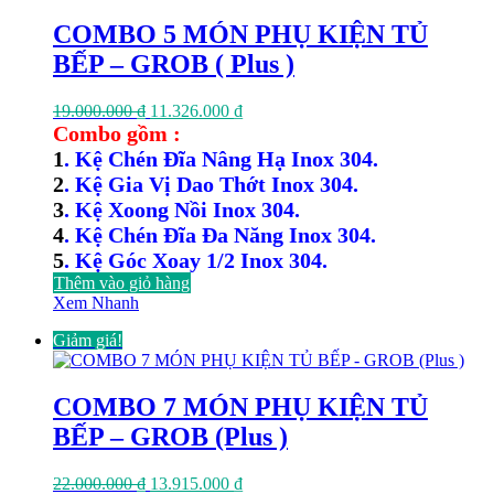
COMBO 5 MÓN PHỤ KIỆN TỦ
BẾP – GROB ( Plus )
Giá
Giá
19.000.000
₫
11.326.000
₫
gốc
hiện
Combo gồm :
là:
tại
1
. Kệ Chén Đĩa Nâng Hạ Inox 304.
19.000.000 ₫.
là:
2
. Kệ Gia Vị Dao Thớt Inox 304.
11.326.000 ₫.
3
. Kệ Xoong Nồi Inox 304.
4
. Kệ Chén Đĩa Đa Năng Inox 304.
5
. Kệ Góc Xoay 1/2 Inox 304.
Thêm vào giỏ hàng
Xem Nhanh
Giảm giá!
COMBO 7 MÓN PHỤ KIỆN TỦ
BẾP – GROB (Plus )
Giá
Giá
22.000.000
₫
13.915.000
₫