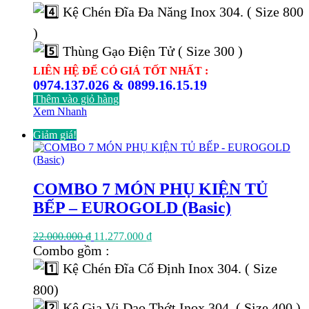
Kệ Chén Đĩa Đa Năng Inox 304. ( Size 800
)
Thùng Gạo Điện Tử ( Size 300 )
LIÊN HỆ ĐỂ CÓ GIÁ TỐT NHẤT :
0974.137.026 & 0899.16.15.19
Thêm vào giỏ hàng
Xem Nhanh
Giảm giá!
COMBO 7 MÓN PHỤ KIỆN TỦ
BẾP – EUROGOLD (Basic)
Giá
Giá
22.000.000
₫
11.277.000
₫
gốc
hiện
Combo gồm :
là:
tại
Kệ Chén Đĩa Cố Định Inox 304. ( Size
22.000.000 ₫.
là:
11.277.000 ₫.
800)
Kệ Gia Vị Dao Thớt Inox 304. ( Size 400 )