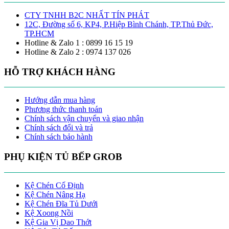
CTY TNHH B2C NHẤT TÍN PHÁT
12C, Đường số 6, KP4, P.Hiệp Bình Chánh, TP.Thủ Đức,
TP.HCM
Hotline & Zalo 1 : 0899 16 15 19
Hotline & Zalo 2 : 0974 137 026
HỖ TRỢ KHÁCH HÀNG
Hướng dẫn mua hàng
Phương thức thanh toán
Chính sách vận chuyển và giao nhận
Chính sách đổi và trả
Chính sách bảo hành
PHỤ KIỆN TỦ BẾP GROB
Kệ Chén Cố Định
Kệ Chén Nâng Hạ
Kệ Chén Đĩa Tủ Dưới
Kệ Xoong Nồi
Kệ Gia Vị Dao Thớt