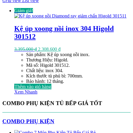
Grid view
List view
Giảm giá!
Kệ úp xoong nồi inox 304 Higold
301512
Giá
Giá
3.395.000
₫
2.308.600
₫
gốc
hiện
Sản phẩm: Kệ úp xoong nồi inox.
là:
tại
Thương Hiệu: Higold.
3.395.000 ₫.
là:
Mã số: Higold 301512.
2.308.600 ₫.
Chất liệu: inox 304.
Kích thước tủ phủ bì: 700mm.
Bảo hành: 12 tháng.
Thêm vào giỏ hàng
Xem Nhanh
COMBO PHỤ KIỆN TỦ BẾP GIÁ TỐT
COMBO PHỤ KIỆN