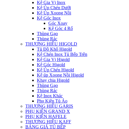
Kệ Gia Vị Inox
Kệ Úp Chén Dưới
Kệ Úp Xoong Nồi
Kệ Góc Inox
Góc Xoay
Kệ Góc 4 Rổ
Thùng Gạo
Thùng Rác
THƯƠNG HIỆU HIGOLD
Tủ Đồ Khô Higold
Kệ Chén Inox Tủ Bếp Trên
Kệ Gia Vị Higold
Kệ Góc Higold
Kệ Úp Chén Higold
Kệ úp Xoong Nồi Higold
Khay chia Higold
Thùng Gạo
Thùng Rác
Kệ Inox Khác
Phụ Kiện Tủ Áo
THƯƠNG HIỆU GARIS
PHỤ KIỆN GRAND X
PHỤ KIỆN HAFELE
THƯƠNG HIỆU KAFF
BẢNG GIÁ TỦ BẾP