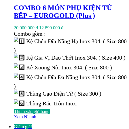
COMBO 6 MÓN PHỤ KIỆN TỦ
BẾP – EUROGOLD (Plus )
Giá
Giá
20.000.000
₫
12.899.000
₫
gốc
hiện
Combo gồm :
là:
tại
Kệ Chén Đĩa Nâng Hạ Inox 304. ( Size 800
20.000.000 ₫.
là:
12.899.000 ₫.
)
Kệ Gia Vị Dao Thớt Inox 304. ( Size 400 )
Kệ Xoong Nồi Inox 304. ( Size 800 )
Kệ Chén Đĩa Đa Năng Inox 304. ( Size 800
)
Thùng Gạo Điện Tử ( Size 300 )
Thùng Rác Tròn Inox.
Thêm vào giỏ hàng
Xem Nhanh
Giảm giá!