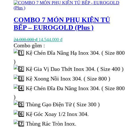
COMBO 7 MÓN PHỤ KIỆN TỦ
BẾP – EUROGOLD (Plus )
Giá
Giá
24.000.000
₫
14.544.000
₫
gốc
hiện
Combo gồm :
là:
tại
Kệ Chén Đĩa Nâng Hạ Inox 304. ( Size 800
24.000.000 ₫.
là:
14.544.000 ₫.
)
Kệ Gia Vị Dao Thớt Inox 304. ( Size 400 )
Kệ Xoong Nồi Inox 304. ( Size 800 )
Kệ Chén Đĩa Đa Năng Inox 304. ( Size 800
)
Thùng Gạo Điện Tử ( Size 300 )
Kệ Góc Xoay 1/2 Inox 304.
Thùng Rác Tròn Inox.