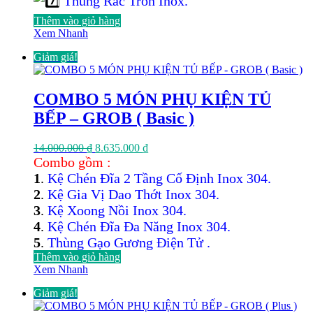
Thùng Rác Tròn Inox.
Thêm vào giỏ hàng
Xem Nhanh
Giảm giá!
COMBO 5 MÓN PHỤ KIỆN TỦ
BẾP – GROB ( Basic )
Giá
Giá
14.000.000
₫
8.635.000
₫
gốc
hiện
Combo gồm :
là:
tại
1
.
Kệ Chén Đĩa 2 Tầng Cố Định Inox 304.
14.000.000 ₫.
là:
2
.
Kệ Gia Vị Dao Thớt Inox 304.
8.635.000 ₫.
3
.
Kệ Xoong Nồi Inox 304.
4
.
Kệ Chén Đĩa Đa Năng Inox 304.
5
.
Thùng Gạo Gương Điện Tử .
Thêm vào giỏ hàng
Xem Nhanh
Giảm giá!