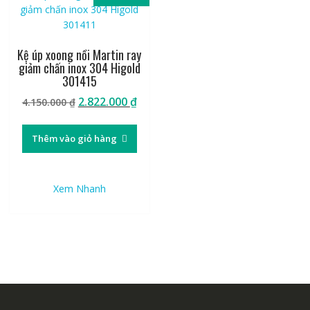
Kệ úp xoong nồi Martin ray
giảm chấn inox 304 Higold
301415
Giá
Giá
2.822.000
₫
4.150.000
₫
gốc
hiện
là:
tại
Thêm vào giỏ hàng
4.150.000 ₫.
là:
2.822.000 ₫.
Xem Nhanh