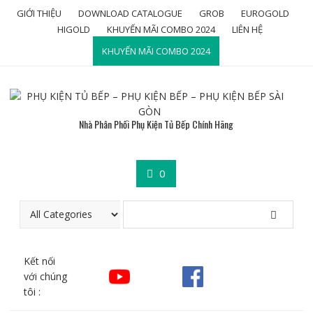
Skip
GIỚI THIỆU
DOWNLOAD CATALOGUE
GROB
EUROGOLD
to
HIGOLD
KHUYẾN MÃI COMBO 2024
LIÊN HỆ
content
KHUYẾN MÃI COMBO 2024
Nhà Phân Phối Phụ Kiện Tủ Bếp Chính Hãng
0
Kết nối
với chúng
tôi :