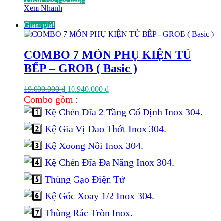
Xem Nhanh
Giảm giá!
COMBO 7 MÓN PHỤ KIỆN TỦ
BẾP – GROB ( Basic )
Giá
Giá
19.000.000
₫
10.940.000
₫
gốc
hiện
Combo gồm :
là:
tại
Kệ Chén Đĩa 2 Tầng Cố Định Inox 304.
19.000.000 ₫.
là:
10.940.000 ₫.
Kệ Gia Vị Dao Thớt Inox 304.
Kệ Xoong Nồi Inox 304.
Kệ Chén Đĩa Đa Năng Inox 304.
Thùng Gạo Điện Tử
Kệ Góc Xoay 1/2 Inox 304.
Thùng Rác Tròn Inox.