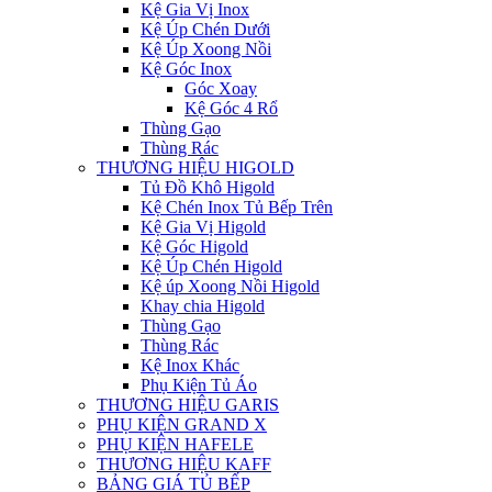
Kệ Gia Vị Inox
Kệ Úp Chén Dưới
Kệ Úp Xoong Nồi
Kệ Góc Inox
Góc Xoay
Kệ Góc 4 Rổ
Thùng Gạo
Thùng Rác
THƯƠNG HIỆU HIGOLD
Tủ Đồ Khô Higold
Kệ Chén Inox Tủ Bếp Trên
Kệ Gia Vị Higold
Kệ Góc Higold
Kệ Úp Chén Higold
Kệ úp Xoong Nồi Higold
Khay chia Higold
Thùng Gạo
Thùng Rác
Kệ Inox Khác
Phụ Kiện Tủ Áo
THƯƠNG HIỆU GARIS
PHỤ KIỆN GRAND X
PHỤ KIỆN HAFELE
THƯƠNG HIỆU KAFF
BẢNG GIÁ TỦ BẾP