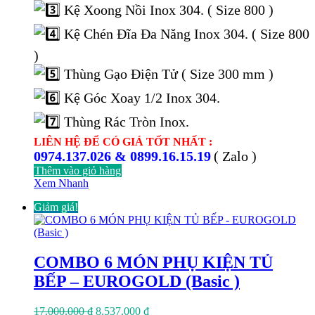
Kệ Xoong Nồi Inox 304. ( Size 800 )
Kệ Chén Đĩa Đa Năng Inox 304. ( Size 800
)
Thùng Gạo Điện Tử ( Size 300 mm )
Kệ Góc Xoay 1/2 Inox 304.
Thùng Rác Tròn Inox.
LIÊN HỆ ĐỂ CÓ GIÁ TỐT NHẤT :
0974.137.026 & 0899.16.15.19
( Zalo )
Thêm vào giỏ hàng
Xem Nhanh
Giảm giá!
COMBO 6 MÓN PHỤ KIỆN TỦ
BẾP – EUROGOLD (Basic )
Giá
Giá
17.000.000
₫
8.537.000
₫