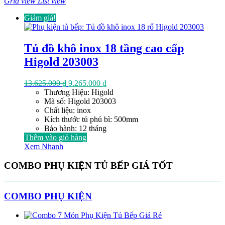
Grid view
List view
Giảm giá!
Tủ đồ khô inox 18 tầng cao cấp
Higold 203003
Giá
Giá
13.625.000
₫
9.265.000
₫
gốc
hiện
Thương Hiệu: Higold
là:
tại
Mã số: Higold 203003
13.625.000 ₫.
là:
Chất liệu: inox
9.265.000 ₫.
Kích thước tủ phủ bì: 500mm
Bảo hành: 12 tháng
Thêm vào giỏ hàng
Xem Nhanh
COMBO PHỤ KIỆN TỦ BẾP GIÁ TỐT
COMBO PHỤ KIỆN