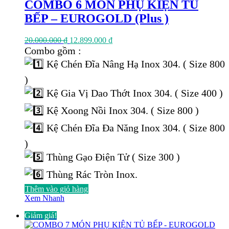
COMBO 6 MÓN PHỤ KIỆN TỦ
BẾP – EUROGOLD (Plus )
Giá
Giá
20.000.000
₫
12.899.000
₫
gốc
hiện
Combo gồm :
là:
tại
Kệ Chén Đĩa Nâng Hạ Inox 304. ( Size 800
20.000.000 ₫.
là:
12.899.000 ₫.
)
Kệ Gia Vị Dao Thớt Inox 304. ( Size 400 )
Kệ Xoong Nồi Inox 304. ( Size 800 )
Kệ Chén Đĩa Đa Năng Inox 304. ( Size 800
)
Thùng Gạo Điện Tử ( Size 300 )
Thùng Rác Tròn Inox.
Thêm vào giỏ hàng
Xem Nhanh
Giảm giá!