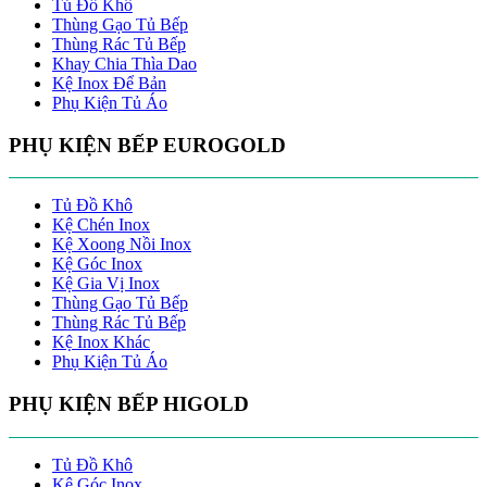
Tủ Đồ Khô
Thùng Gạo Tủ Bếp
Thùng Rác Tủ Bếp
Khay Chia Thìa Dao
Kệ Inox Để Bản
Phụ Kiện Tủ Áo
PHỤ KIỆN BẾP EUROGOLD
Tủ Đồ Khô
Kệ Chén Inox
Kệ Xoong Nồi Inox
Kệ Góc Inox
Kệ Gia Vị Inox
Thùng Gạo Tủ Bếp
Thùng Rác Tủ Bếp
Kệ Inox Khác
Phụ Kiện Tủ Áo
PHỤ KIỆN BẾP HIGOLD
Tủ Đồ Khô
Kệ Góc Inox