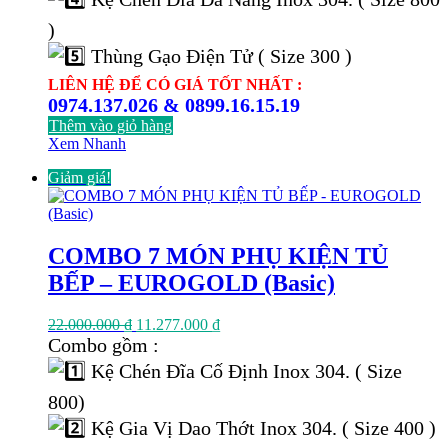
)
Thùng Gạo Điện Tử ( Size 300 )
LIÊN HỆ ĐỂ CÓ GIÁ TỐT NHẤT :
0974.137.026 & 0899.16.15.19
Thêm vào giỏ hàng
Xem Nhanh
Giảm giá!
COMBO 7 MÓN PHỤ KIỆN TỦ
BẾP – EUROGOLD (Basic)
Giá
Giá
22.000.000
₫
11.277.000
₫
gốc
hiện
Combo gồm :
là:
tại
Kệ Chén Đĩa Cố Định Inox 304. ( Size
22.000.000 ₫.
là:
11.277.000 ₫.
800)
Kệ Gia Vị Dao Thớt Inox 304. ( Size 400 )