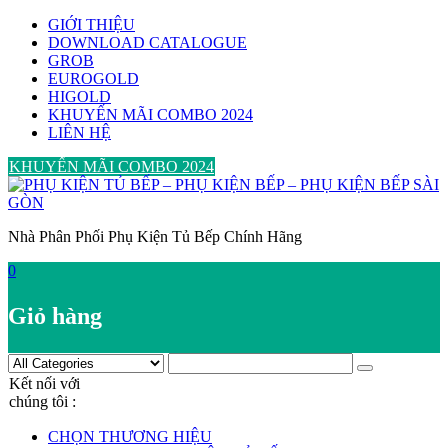
Skip
GIỚI THIỆU
to
DOWNLOAD CATALOGUE
content
GROB
EUROGOLD
HIGOLD
KHUYẾN MÃI COMBO 2024
LIÊN HỆ
KHUYẾN MÃI COMBO 2024
Nhà Phân Phối Phụ Kiện Tủ Bếp Chính Hãng
0
Giỏ hàng
Kết nối với
chúng tôi :
CHỌN THƯƠNG HIỆU