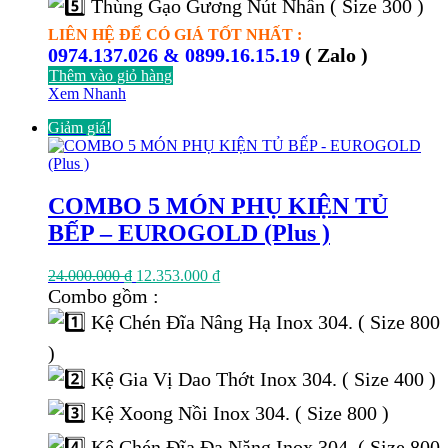
Thùng Gạo Gương Nút Nhấn ( Size 300 )
LIÊN HỆ ĐỂ CÓ GIÁ TỐT NHẤT :
0974.137.026 & 0899.16.15.19
( Zalo )
Thêm vào giỏ hàng
Xem Nhanh
Giảm giá!
COMBO 5 MÓN PHỤ KIỆN TỦ
BẾP – EUROGOLD (Plus )
Giá
Giá
24.000.000
₫
12.353.000
₫
gốc
hiện
Combo gồm :
là:
tại
Kệ Chén Đĩa Nâng Hạ Inox 304. ( Size 800
24.000.000 ₫.
là:
12.353.000 ₫.
)
Kệ Gia Vị Dao Thớt Inox 304. ( Size 400 )
Kệ Xoong Nồi Inox 304. ( Size 800 )
Kệ Chén Đĩa Đa Năng Inox 304. ( Size 800