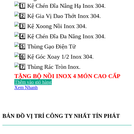
là:
tại
Kệ Chén Đĩa Nâng Hạ Inox 304.
22.000.000 ₫.
là:
13.915.000 ₫.
Kệ Gia Vị Dao Thớt Inox 304.
Kệ Xoong Nồi Inox 304.
Kệ Chén Đĩa Đa Năng Inox 304.
Thùng Gạo Điện Tử
Kệ Góc Xoay 1/2 Inox 304.
Thùng Rác Tròn Inox.
TẶNG BỘ NỒI INOX 4 MÓN CAO CẤP
Thêm vào giỏ hàng
Xem Nhanh
BẢN ĐỒ VỊ TRÍ CÔNG TY NHẤT TÍN PHÁT