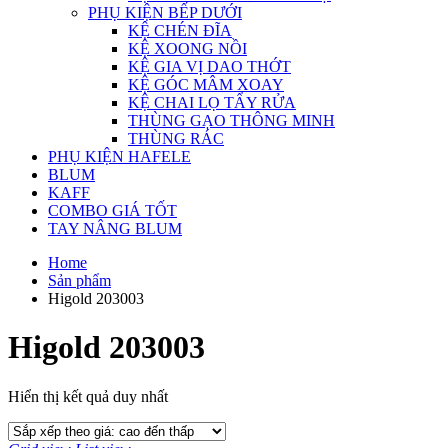
PHỤ KIỆN BẾP DƯỚI
KỆ CHÉN ĐĨA
KỆ XOONG NỒI
KỆ GIA VỊ DAO THỚT
KỆ GÓC MÂM XOAY
KỆ CHAI LỌ TẨY RỬA
THÙNG GẠO THÔNG MINH
THÙNG RÁC
PHỤ KIỆN HAFELE
BLUM
KAFF
COMBO GIÁ TỐT
TAY NÂNG BLUM
Home
Sản phẩm
Higold 203003
Higold 203003
Hiển thị kết quả duy nhất