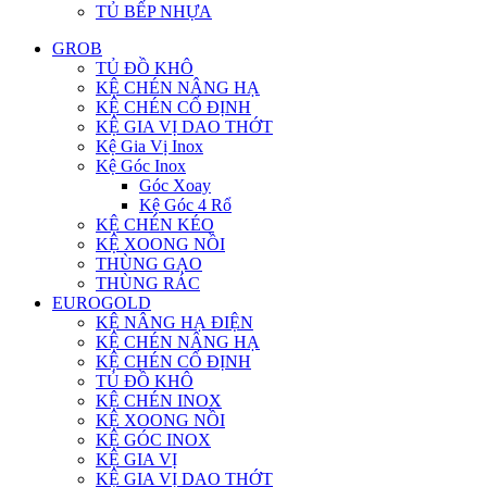
TỦ BẾP NHỰA
GROB
TỦ ĐỒ KHÔ
KỆ CHÉN NÂNG HẠ
KỆ CHÉN CỐ ĐỊNH
KỆ GIA VỊ DAO THỚT
Kệ Gia Vị Inox
Kệ Góc Inox
Góc Xoay
Kệ Góc 4 Rổ
KỆ CHÉN KÉO
KỆ XOONG NỒI
THÙNG GẠO
THÙNG RÁC
EUROGOLD
KỆ NÂNG HẠ ĐIỆN
KỆ CHÉN NÂNG HẠ
KỆ CHÉN CỐ ĐỊNH
TỦ ĐỒ KHÔ
KỆ CHÉN INOX
KỆ XOONG NỒI
KỆ GÓC INOX
KỆ GIA VỊ
KỆ GIA VỊ DAO THỚT