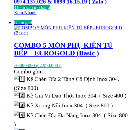
0974.137.026 & 0899.16.15.19 ( Zalo )
Thêm vào giỏ hàng
Xem Nhanh
Giảm giá!
COMBO 5 MÓN PHỤ KIỆN TỦ
BẾP – EUROGOLD (Basic )
Giá
Giá
16.000.000
₫
7.990.000
₫
gốc
hiện
Combo gồm :
là:
tại
Kệ Chén Đĩa 2 Tầng Cố Định Inox 304.
16.000.000 ₫.
là:
7.990.000 ₫.
(Size 800)
Kệ Gia Vị Dao Thớt Inox 304. ( Size 400 )
Kệ Xoong Nồi Inox 304. ( Size 800 )
Kệ Chén Đĩa Đa Năng Inox 304. ( Size 800
)