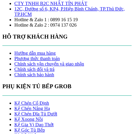
CTY TNHH B2C NHẤT TÍN PHÁT
12C, Đường số 6, KP4, P.Hiệp Bình Chánh, TP.Thủ Đức,
TP.HCM
Hotline & Zalo 1 : 0899 16 15 19
Hotline & Zalo 2 : 0974 137 026
HỖ TRỢ KHÁCH HÀNG
Hướng dẫn mua hàng
Phương thức thanh toán
Chính sách vận chuyển và giao nhận
Chính sách đổi và trả
Chính sách bảo hành
PHỤ KIỆN TỦ BẾP GROB
Kệ Chén Cố Định
Kệ Chén Nâng Hạ
Kệ Chén Đĩa Tủ Dưới
Kệ Xoong Nồi
Kệ Gia Vị Dao Thớt
Kệ Góc Tủ Bếp