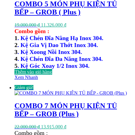
COMBO 5 MÓN PHỤ KIỆN TỦ
BẾP – GROB ( Plus )
Giá
Giá
19.000.000
₫
11.326.000
₫
gốc
hiện
Combo gồm :
là:
tại
1
. Kệ Chén Đĩa Nâng Hạ Inox 304.
19.000.000 ₫.
là:
2
. Kệ Gia Vị Dao Thớt Inox 304.
11.326.000 ₫.
3
. Kệ Xoong Nồi Inox 304.
4
. Kệ Chén Đĩa Đa Năng Inox 304.
5
. Kệ Góc Xoay 1/2 Inox 304.
Thêm vào giỏ hàng
Xem Nhanh
Giảm giá!
COMBO 7 MÓN PHỤ KIỆN TỦ
BẾP – GROB (Plus )
Giá
Giá
22.000.000
₫
13.915.000
₫
gốc
hiện
Combo gồm :