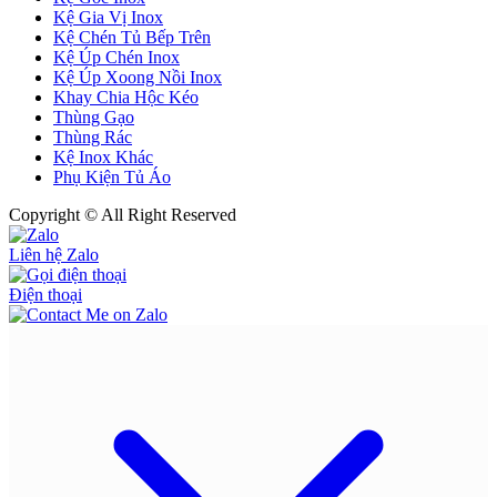
Kệ Gia Vị Inox
Kệ Chén Tủ Bếp Trên
Kệ Úp Chén Inox
Kệ Úp Xoong Nồi Inox
Khay Chia Hộc Kéo
Thùng Gạo
Thùng Rác
Kệ Inox Khác
Phụ Kiện Tủ Áo
Copyright © All Right Reserved
Liên hệ Zalo
Điện thoại