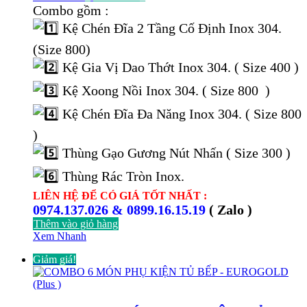
gốc
hiện
Combo gồm :
là:
tại
Kệ Chén Đĩa 2 Tầng Cố Định Inox 304.
17.000.000 ₫.
là:
8.537.000 ₫.
(Size 800)
Kệ Gia Vị Dao Thớt Inox 304. ( Size 400 )
Kệ Xoong Nồi Inox 304. ( Size 800 )
Kệ Chén Đĩa Đa Năng Inox 304. ( Size 800
)
Thùng Gạo Gương Nút Nhấn ( Size 300 )
Thùng Rác Tròn Inox.
LIÊN HỆ ĐỂ CÓ GIÁ TỐT NHẤT :
0974.137.026 & 0899.16.15.19
( Zalo )
Thêm vào giỏ hàng
Xem Nhanh
Giảm giá!