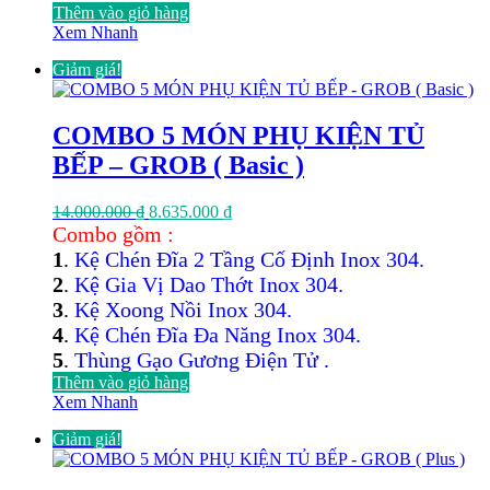
Thêm vào giỏ hàng
Xem Nhanh
Giảm giá!
COMBO 5 MÓN PHỤ KIỆN TỦ
BẾP – GROB ( Basic )
Giá
Giá
14.000.000
₫
8.635.000
₫
gốc
hiện
Combo gồm :
là:
tại
1
.
Kệ Chén Đĩa 2 Tầng Cố Định Inox 304.
14.000.000 ₫.
là:
2
.
Kệ Gia Vị Dao Thớt Inox 304.
8.635.000 ₫.
3
.
Kệ Xoong Nồi Inox 304.
4
.
Kệ Chén Đĩa Đa Năng Inox 304.
5
.
Thùng Gạo Gương Điện Tử .
Thêm vào giỏ hàng
Xem Nhanh
Giảm giá!