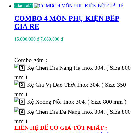
Giảm giá!
COMBO 4 MÓN PHỤ KIỆN BẾP
GIÁ RẺ
Giá
Giá
15.000.000
₫
7.689.000
₫
gốc
hiện
là:
tại
15.000.000 ₫.
là:
Combo gồm :
7.689.000 ₫.
Kệ Chén Đĩa Nâng Hạ Inox 304. ( Size 800
mm )
Kệ Gia Vị Dao Thớt Inox 304. ( Size 350
mm )
Kệ Xoong Nồi Inox 304. ( Size 800 mm )
Kệ Chén Đĩa Đa Năng Inox 304. ( Size 800
mm )
LIÊN HỆ ĐỂ CÓ GIÁ TỐT NHẤT :