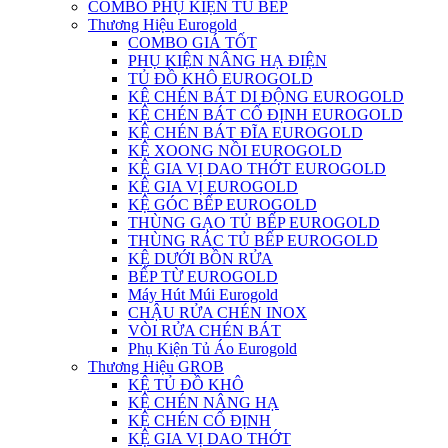
COMBO PHỤ KIỆN TỦ BẾP
Thương Hiệu Eurogold
COMBO GIÁ TỐT
PHỤ KIỆN NÂNG HẠ ĐIỆN
TỦ ĐỒ KHÔ EUROGOLD
KỆ CHÉN BÁT DI ĐỘNG EUROGOLD
KỆ CHÉN BÁT CỐ ĐỊNH EUROGOLD
KỆ CHÉN BÁT ĐĨA EUROGOLD
KỆ XOONG NỒI EUROGOLD
KỆ GIA VỊ DAO THỚT EUROGOLD
KỆ GIA VỊ EUROGOLD
KỆ GÓC BẾP EUROGOLD
THÙNG GẠO TỦ BẾP EUROGOLD
THÙNG RÁC TỦ BẾP EUROGOLD
KỆ DƯỚI BỒN RỬA
BẾP TỪ EUROGOLD
Máy Hút Múi Eurogold
CHẬU RỬA CHÉN INOX
VÒI RỬA CHÉN BÁT
Phụ Kiện Tủ Áo Eurogold
Thương Hiệu GROB
KỆ TỦ ĐỒ KHÔ
KỆ CHÉN NÂNG HẠ
KỆ CHÉN CỐ ĐỊNH
KỆ GIA VỊ DAO THỚT