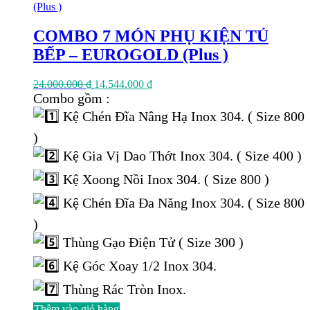
COMBO 7 MÓN PHỤ KIỆN TỦ
BẾP – EUROGOLD (Plus )
Giá
Giá
24.000.000
₫
14.544.000
₫
gốc
hiện
Combo gồm :
là:
tại
Kệ Chén Đĩa Nâng Hạ Inox 304. ( Size 800
24.000.000 ₫.
là:
14.544.000 ₫.
)
Kệ Gia Vị Dao Thớt Inox 304. ( Size 400 )
Kệ Xoong Nồi Inox 304. ( Size 800 )
Kệ Chén Đĩa Đa Năng Inox 304. ( Size 800
)
Thùng Gạo Điện Tử ( Size 300 )
Kệ Góc Xoay 1/2 Inox 304.
Thùng Rác Tròn Inox.
Thêm vào giỏ hàng