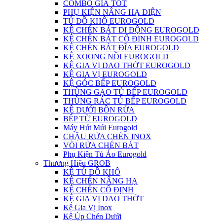
COMBO GIÁ TỐT
PHỤ KIỆN NÂNG HẠ ĐIỆN
TỦ ĐỒ KHÔ EUROGOLD
KỆ CHÉN BÁT DI ĐỘNG EUROGOLD
KỆ CHÉN BÁT CỐ ĐỊNH EUROGOLD
KỆ CHÉN BÁT ĐĨA EUROGOLD
KỆ XOONG NỒI EUROGOLD
KỆ GIA VỊ DAO THỚT EUROGOLD
KỆ GIA VỊ EUROGOLD
KỆ GÓC BẾP EUROGOLD
THÙNG GẠO TỦ BẾP EUROGOLD
THÙNG RÁC TỦ BẾP EUROGOLD
KỆ DƯỚI BỒN RỬA
BẾP TỪ EUROGOLD
Máy Hút Múi Eurogold
CHẬU RỬA CHÉN INOX
VÒI RỬA CHÉN BÁT
Phụ Kiện Tủ Áo Eurogold
Thương Hiệu GROB
KỆ TỦ ĐỒ KHÔ
KỆ CHÉN NÂNG HẠ
KỆ CHÉN CỐ ĐỊNH
KỆ GIA VỊ DAO THỚT
Kệ Gia Vị Inox
Kệ Úp Chén Dưới