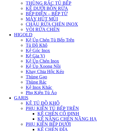
THÙNG RÁC TỦ BẾP
KỆ DƯỚI BỒN RỬA
BẾP ĐIỆN – BẾP TỪ
MÁY HÚT MÙI
CHẬU RỬA CHÉN INOX
VÒI RỬA CHÉN
HIGOLD
Kệ Úp Chén Tủ Bếp Trên
Tủ Đồ Khô
Kệ Góc Inox
Kệ Gia Vị
Kệ Úp Chén Inox
Kệ Úp Xoong Nồi
Khay Chia Hộc Kéo
Thùng Gạo
Thùng Rác
Kệ Inox Khác
Phụ Kiện Tủ Áo
GARIS
KỆ TỦ ĐỒ KHÔ
PHỤ KIỆN TỦ BẾP TRÊN
KỆ CHÉN CỐ ĐỊNH
KỆ NÂNG CHÉN NÂNG HẠ
PHỤ KIỆN BẾP DƯỚI
KỆ CHÉN ĐĨA