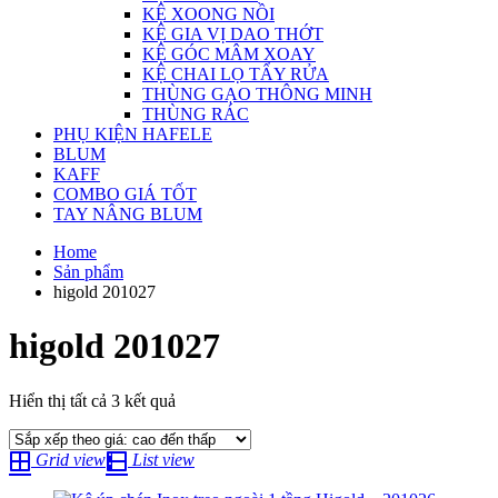
KỆ XOONG NỒI
KỆ GIA VỊ DAO THỚT
KỆ GÓC MÂM XOAY
KỆ CHAI LỌ TẨY RỬA
THÙNG GẠO THÔNG MINH
THÙNG RÁC
PHỤ KIỆN HAFELE
BLUM
KAFF
COMBO GIÁ TỐT
TAY NÂNG BLUM
Home
Sản phẩm
higold 201027
higold 201027
Đã
Hiển thị tất cả 3 kết quả
sắp
xếp
Grid view
List view
theo
giá: