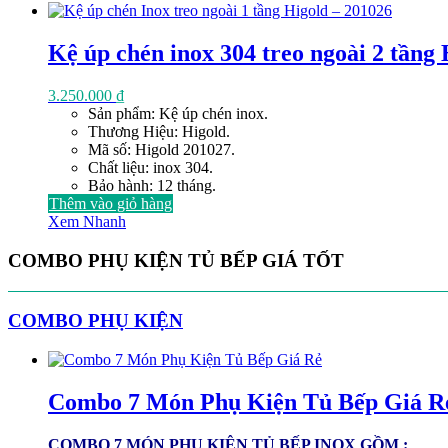
Kệ úp chén inox 304 treo ngoài 2 tầng
3.250.000
₫
Sản phẩm: Kệ úp chén inox.
Thương Hiệu: Higold.
Mã số: Higold 201027.
Chất liệu: inox 304.
Bảo hành: 12 tháng.
Thêm vào giỏ hàng
Xem Nhanh
COMBO PHỤ KIỆN TỦ BẾP GIÁ TỐT
COMBO PHỤ KIỆN
Combo 7 Món Phụ Kiện Tủ Bếp Giá R
COMBO 7 MÓN PHỤ KIỆN TỦ BẾP INOX GỒM :