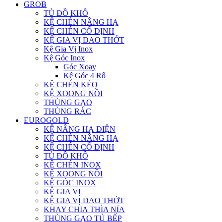
GROB
TỦ ĐỒ KHÔ
KỆ CHÉN NÂNG HẠ
KỆ CHÉN CỐ ĐỊNH
KỆ GIA VỊ DAO THỚT
Kệ Gia Vị Inox
Kệ Góc Inox
Góc Xoay
Kệ Góc 4 Rổ
KỆ CHÉN KÉO
KỆ XOONG NỒI
THÙNG GẠO
THÙNG RÁC
EUROGOLD
KỆ NÂNG HẠ ĐIỆN
KỆ CHÉN NÂNG HẠ
KỆ CHÉN CỐ ĐỊNH
TỦ ĐỒ KHÔ
KỆ CHÉN INOX
KỆ XOONG NỒI
KỆ GÓC INOX
KỆ GIA VỊ
KỆ GIA VỊ DAO THỚT
KHAY CHIA THÌA NỈA
THÙNG GẠO TỦ BẾP