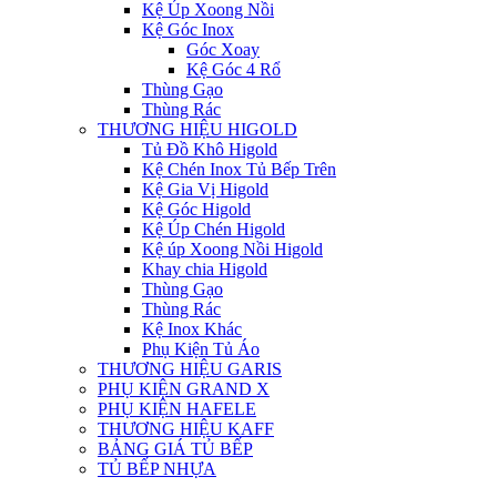
Kệ Úp Xoong Nồi
Kệ Góc Inox
Góc Xoay
Kệ Góc 4 Rổ
Thùng Gạo
Thùng Rác
THƯƠNG HIỆU HIGOLD
Tủ Đồ Khô Higold
Kệ Chén Inox Tủ Bếp Trên
Kệ Gia Vị Higold
Kệ Góc Higold
Kệ Úp Chén Higold
Kệ úp Xoong Nồi Higold
Khay chia Higold
Thùng Gạo
Thùng Rác
Kệ Inox Khác
Phụ Kiện Tủ Áo
THƯƠNG HIỆU GARIS
PHỤ KIỆN GRAND X
PHỤ KIỆN HAFELE
THƯƠNG HIỆU KAFF
BẢNG GIÁ TỦ BẾP
TỦ BẾP NHỰA