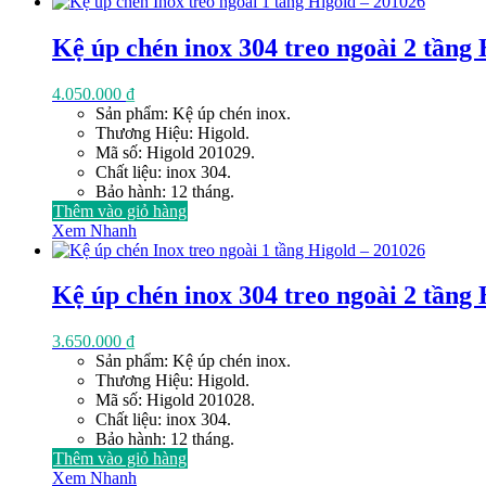
cao
đến
thấp
Kệ úp chén inox 304 treo ngoài 2 tầng
4.050.000
₫
Sản phẩm: Kệ úp chén inox.
Thương Hiệu: Higold.
Mã số: Higold 201029.
Chất liệu: inox 304.
Bảo hành: 12 tháng.
Thêm vào giỏ hàng
Xem Nhanh
Kệ úp chén inox 304 treo ngoài 2 tầng
3.650.000
₫
Sản phẩm: Kệ úp chén inox.
Thương Hiệu: Higold.
Mã số: Higold 201028.
Chất liệu: inox 304.
Bảo hành: 12 tháng.
Thêm vào giỏ hàng
Xem Nhanh