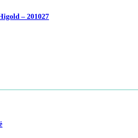
 Higold – 201027
ẻ