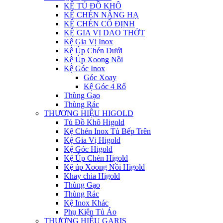
KỆ TỦ ĐỒ KHÔ
KỆ CHÉN NÂNG HẠ
KỆ CHÉN CỐ ĐỊNH
KỆ GIA VỊ DAO THỚT
Kệ Gia Vị Inox
Kệ Úp Chén Dưới
Kệ Úp Xoong Nồi
Kệ Góc Inox
Góc Xoay
Kệ Góc 4 Rổ
Thùng Gạo
Thùng Rác
THƯƠNG HIỆU HIGOLD
Tủ Đồ Khô Higold
Kệ Chén Inox Tủ Bếp Trên
Kệ Gia Vị Higold
Kệ Góc Higold
Kệ Úp Chén Higold
Kệ úp Xoong Nồi Higold
Khay chia Higold
Thùng Gạo
Thùng Rác
Kệ Inox Khác
Phụ Kiện Tủ Áo
THƯƠNG HIỆU GARIS