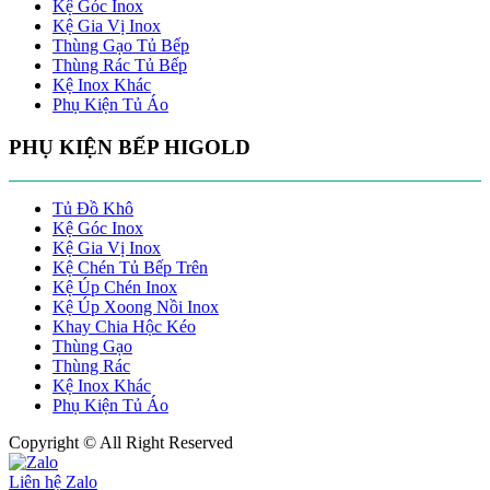
Kệ Góc Inox
Kệ Gia Vị Inox
Thùng Gạo Tủ Bếp
Thùng Rác Tủ Bếp
Kệ Inox Khác
Phụ Kiện Tủ Áo
PHỤ KIỆN BẾP HIGOLD
Tủ Đồ Khô
Kệ Góc Inox
Kệ Gia Vị Inox
Kệ Chén Tủ Bếp Trên
Kệ Úp Chén Inox
Kệ Úp Xoong Nồi Inox
Khay Chia Hộc Kéo
Thùng Gạo
Thùng Rác
Kệ Inox Khác
Phụ Kiện Tủ Áo
Copyright © All Right Reserved
Liên hệ Zalo