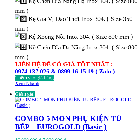
Kệ Chén Đĩa Nâng Hạ Inox 304. ( Size 800
mm )
Kệ Gia Vị Dao Thớt Inox 304. ( Size 350
mm )
Kệ Xoong Nồi Inox 304. ( Size 800 mm )
Kệ Chén Đĩa Đa Năng Inox 304. ( Size 800
mm )
LIÊN HỆ ĐỂ CÓ GIÁ TỐT NHẤT :
0974.137.026 & 0899.16.15.19 ( Zalo )
Thêm vào giỏ hàng
Xem Nhanh
Giảm giá!
COMBO 5 MÓN PHỤ KIỆN TỦ
BẾP – EUROGOLD (Basic )
Giá
Giá