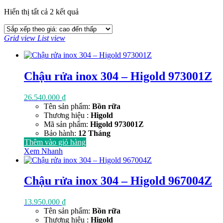
Đã
Hiển thị tất cả 2 kết quả
sắp
xếp
Grid view
List view
theo
giá:
cao
đến
Chậu rửa inox 304 – Higold 973001Z
thấp
26.540.000
₫
Tên sản phẩm:
Bồn rữa
Thương hiệu :
Higold
Mã sản phẩm:
Higold 973001Z
Bảo hành:
12 Tháng
Thêm vào giỏ hàng
Xem Nhanh
Chậu rửa inox 304 – Higold 967004Z
13.950.000
₫
Tên sản phẩm:
Bồn rữa
Thương hiệu :
Higold