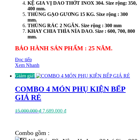
KỆ GIA VỊ DAO THỚT INOX 304. Size rộng: 350,
400 mm.
THÙNG GẠO GƯƠNG 15 KG. Sixe rộng : 300
mm.
THÙNG RÁC 2 NGĂN. Size rộng : 300 mm
KHAY CHIA THÌA NỈA DAO. Size : 600, 700, 800
mm.
BẢO HÀNH SẢN PHẨM : 25 NĂM.
Đọc tiếp
Xem Nhanh
Giảm giá!
COMBO 4 MÓN PHỤ KIỆN BẾP
GIÁ RẺ
Giá
Giá
15.000.000
₫
7.689.000
₫
gốc
hiện
là:
tại
15.000.000 ₫.
là:
Combo gồm :
7.689.000 ₫.