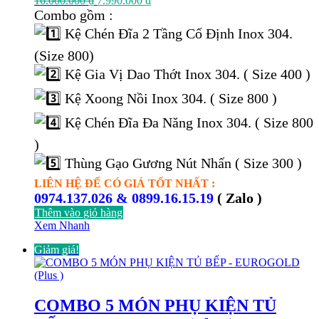
16.000.000
₫
7.990.000
₫
gốc
hiện
Combo gồm :
là:
tại
Kệ Chén Đĩa 2 Tầng Cố Định Inox 304.
16.000.000 ₫.
là:
7.990.000 ₫.
(Size 800)
Kệ Gia Vị Dao Thớt Inox 304. ( Size 400 )
Kệ Xoong Nồi Inox 304. ( Size 800 )
Kệ Chén Đĩa Đa Năng Inox 304. ( Size 800
)
Thùng Gạo Gương Nút Nhấn ( Size 300 )
LIÊN HỆ ĐỂ CÓ GIÁ TỐT NHẤT :
0974.137.026 & 0899.16.15.19
( Zalo )
Thêm vào giỏ hàng
Xem Nhanh
Giảm giá!
COMBO 5 MÓN PHỤ KIỆN TỦ