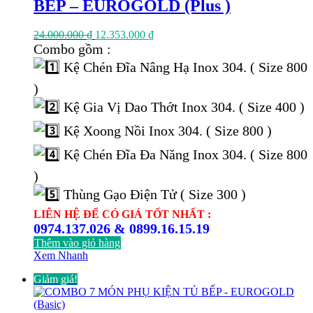
BẾP – EUROGOLD (Plus )
Giá
Giá
24.000.000
₫
12.353.000
₫
gốc
hiện
Combo gồm :
là:
tại
Kệ Chén Đĩa Nâng Hạ Inox 304. ( Size 800
24.000.000 ₫.
là:
12.353.000 ₫.
)
Kệ Gia Vị Dao Thớt Inox 304. ( Size 400 )
Kệ Xoong Nồi Inox 304. ( Size 800 )
Kệ Chén Đĩa Đa Năng Inox 304. ( Size 800
)
Thùng Gạo Điện Tử ( Size 300 )
LIÊN HỆ ĐỂ CÓ GIÁ TỐT NHẤT :
0974.137.026 & 0899.16.15.19
Thêm vào giỏ hàng
Xem Nhanh
Giảm giá!