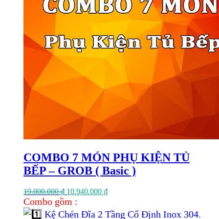
COMBO 7 MÓN PHỤ KIỆN TỦ
BẾP – GROB ( Basic )
Giá
Giá
19.000.000
₫
10.940.000
₫
gốc
hiện
Combo gồm :
là:
tại
Kệ Chén Đĩa 2 Tầng Cố Định Inox 304.
19.000.000 ₫.
là: