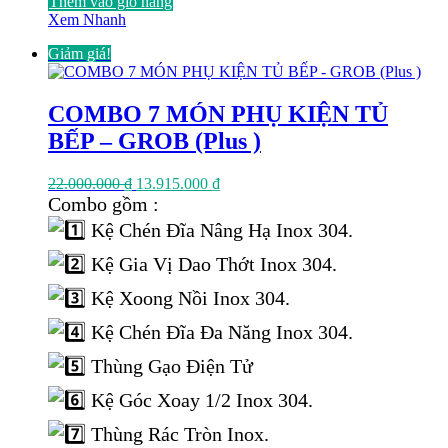
Thêm vào giỏ hàng
Xem Nhanh
Giảm giá!
COMBO 7 MÓN PHỤ KIỆN TỦ
BẾP – GROB (Plus )
Giá
Giá
22.000.000
₫
13.915.000
₫
gốc
hiện
Combo gồm :
là:
tại
Kệ Chén Đĩa Nâng Hạ Inox 304.
22.000.000 ₫.
là:
13.915.000 ₫.
Kệ Gia Vị Dao Thớt Inox 304.
Kệ Xoong Nồi Inox 304.
Kệ Chén Đĩa Đa Năng Inox 304.
Thùng Gạo Điện Tử
Kệ Góc Xoay 1/2 Inox 304.
Thùng Rác Tròn Inox.