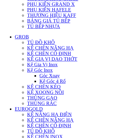
PHỤ KIỆN GRAND X
PHỤ KIỆN HAFELE
THƯƠNG HIỆU KAFF
BẢNG GIÁ TỦ BẾP
TỦ BẾP NHỰA
GROB
TỦ ĐỒ KHÔ
KỆ CHÉN NÂNG HẠ
KỆ CHÉN CỐ ĐỊNH
KỆ GIA VỊ DAO THỚT
Kệ Gia Vị Inox
Kệ Góc Inox
Góc Xoay
Kệ Góc 4 Rổ
KỆ CHÉN KÉO
KỆ XOONG NỒI
THÙNG GẠO
THÙNG RÁC
EUROGOLD
KỆ NÂNG HẠ ĐIỆN
KỆ CHÉN NÂNG HẠ
KỆ CHÉN CỐ ĐỊNH
TỦ ĐỒ KHÔ
KỆ CHÉN INOX