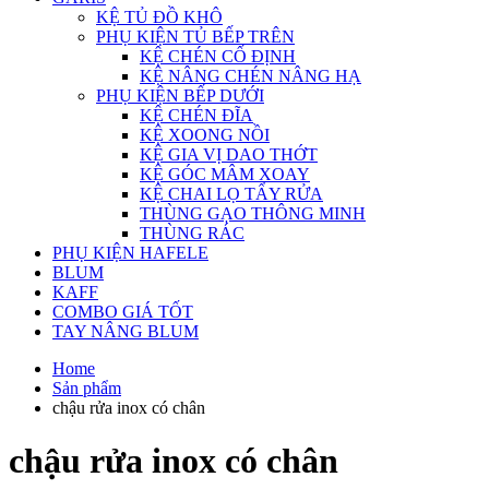
KỆ TỦ ĐỒ KHÔ
PHỤ KIỆN TỦ BẾP TRÊN
KỆ CHÉN CỐ ĐỊNH
KỆ NÂNG CHÉN NÂNG HẠ
PHỤ KIỆN BẾP DƯỚI
KỆ CHÉN ĐĨA
KỆ XOONG NỒI
KỆ GIA VỊ DAO THỚT
KỆ GÓC MÂM XOAY
KỆ CHAI LỌ TẨY RỬA
THÙNG GẠO THÔNG MINH
THÙNG RÁC
PHỤ KIỆN HAFELE
BLUM
KAFF
COMBO GIÁ TỐT
TAY NÂNG BLUM
Home
Sản phẩm
chậu rửa inox có chân
chậu rửa inox có chân