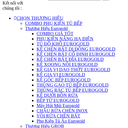
Kết nối với
chúng tôi :
CHỌN THƯƠNG HIỆU
COMBO PHỤ KIỆN TỦ BẾP
Thương Hiệu Eurogold
COMBO GIÁ TỐT
PHỤ KIỆN NÂNG HẠ ĐIỆN
TỦ ĐỒ KHÔ EUROGOLD
KỆ CHÉN BÁT DI ĐỘNG EUROGOLD
KỆ CHÉN BÁT CỐ ĐỊNH EUROGOLD
KỆ CHÉN BÁT ĐĨA EUROGOLD
KỆ XOONG NỒI EUROGOLD
KỆ GIA VỊ DAO THỚT EUROGOLD
KỆ GIA VỊ EUROGOLD
KỆ GÓC BẾP EUROGOLD
THÙNG GẠO TỦ BẾP EUROGOLD
THÙNG RÁC TỦ BẾP EUROGOLD
KỆ DƯỚI BỒN RỬA
BẾP TỪ EUROGOLD
Máy Hút Múi Eurogold
CHẬU RỬA CHÉN INOX
VÒI RỬA CHÉN BÁT
Phụ Kiện Tủ Áo Eurogold
Thương Hiệu GROB