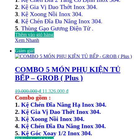
14.000.000 ₫.
là:
2
.
Kệ Gia Vị Dao Thớt Inox 304.
8.635.000 ₫.
3
.
Kệ Xoong Nồi Inox 304.
4
.
Kệ Chén Đĩa Đa Năng Inox 304.
5
.
Thùng Gạo Gương Điện Tử .
Thêm vào giỏ hàng
Xem Nhanh
Giảm giá!
COMBO 5 MÓN PHỤ KIỆN TỦ
BẾP – GROB ( Plus )
Giá
Giá
19.000.000
₫
11.326.000
₫
gốc
hiện
Combo gồm :
là:
tại
1
. Kệ Chén Đĩa Nâng Hạ Inox 304.
19.000.000 ₫.
là:
2
. Kệ Gia Vị Dao Thớt Inox 304.
11.326.000 ₫.
3
. Kệ Xoong Nồi Inox 304.
4
. Kệ Chén Đĩa Đa Năng Inox 304.
5
. Kệ Góc Xoay 1/2 Inox 304.