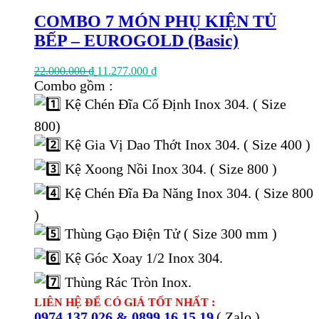
COMBO 7 MÓN PHỤ KIỆN TỦ
BẾP – EUROGOLD (Basic)
Giá
Giá
22.000.000
₫
11.277.000
₫
gốc
hiện
Combo gồm :
là:
tại
Kệ Chén Đĩa Cố Định Inox 304. ( Size
22.000.000 ₫.
là:
11.277.000 ₫.
800)
Kệ Gia Vị Dao Thớt Inox 304. ( Size 400 )
Kệ Xoong Nồi Inox 304. ( Size 800 )
Kệ Chén Đĩa Đa Năng Inox 304. ( Size 800
)
Thùng Gạo Điện Tử ( Size 300 mm )
Kệ Góc Xoay 1/2 Inox 304.
Thùng Rác Tròn Inox.
LIÊN HỆ ĐỂ CÓ GIÁ TỐT NHẤT :
0974.137.026 & 0899.16.15.19
( Zalo )