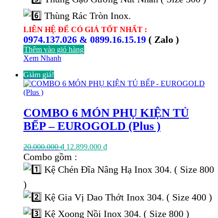
Thùng Rác Tròn Inox.
LIÊN HỆ ĐỂ CÓ GIÁ TỐT NHẤT :
0974.137.026 & 0899.16.15.19
( Zalo )
Thêm vào giỏ hàng
Xem Nhanh
Giảm giá!
COMBO 6 MÓN PHỤ KIỆN TỦ
BẾP – EUROGOLD (Plus )
Giá
Giá
20.000.000
₫
12.899.000
₫
gốc
hiện
Combo gồm :
là:
tại
Kệ Chén Đĩa Nâng Hạ Inox 304. ( Size 800
20.000.000 ₫.
là:
12.899.000 ₫.
)
Kệ Gia Vị Dao Thớt Inox 304. ( Size 400 )
Kệ Xoong Nồi Inox 304. ( Size 800 )