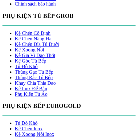
Chính sách bảo hành
PHỤ KIỆN TỦ BẾP GROB
Kệ Chén Cố Định
Kệ Chén Nâng Hạ
Kệ Chén Đĩa Tủ Dưới
Kệ Xoong Nồi
Kệ Gia Vị Dao Thớt
Kệ Góc Tủ Bếp
Tủ Đồ Khô
Thùng Gạo Tủ Bếp
Thùng Rác Tủ Bếp
Khay Chia Thìa Dao
Kệ Inox Để Bản
Phụ Kiện Tủ Áo
PHỤ KIỆN BẾP EUROGOLD
Tủ Đồ Khô
Kệ Chén Inox
Kệ Xoong Nồi Inox