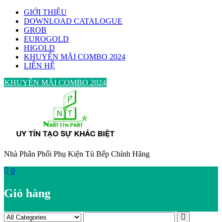
Skip
GIỚI THIỆU
to
DOWNLOAD CATALOGUE
content
GROB
EUROGOLD
HIGOLD
KHUYẾN MÃI COMBO 2024
LIÊN HỆ
KHUYẾN MÃI COMBO 2024
Nhà Phân Phối Phụ Kiện Tủ Bếp Chính Hãng
0
Giỏ hàng