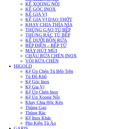
KỆ XOONG NỒI
KỆ GÓC INOX
KỆ GIA VỊ
KỆ GIA VỊ DAO THỚT
KHAY CHIA THÌA NỈA
THÙNG GẠO TỦ BẾP
THÙNG RÁC TỦ BẾP
KỆ DƯỚI BỒN RỬA
BẾP ĐIỆN – BẾP TỪ
MÁY HÚT MÙI
CHẬU RỬA CHÉN INOX
VÒI RỬA CHÉN
HIGOLD
Kệ Úp Chén Tủ Bếp Trên
Tủ Đồ Khô
Kệ Góc Inox
Kệ Gia Vị
Kệ Úp Chén Inox
Kệ Úp Xoong Nồi
Khay Chia Hộc Kéo
Thùng Gạo
Thùng Rác
Kệ Inox Khác
Phụ Kiện Tủ Áo
GARIS