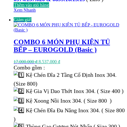
Thêm vào giỏ hàng
Xem Nhanh
Giảm giá!
COMBO 6 MÓN PHỤ KIỆN TỦ
BẾP – EUROGOLD (Basic )
Giá
Giá
17.000.000
₫
8.537.000
₫
gốc
hiện
Combo gồm :
là:
tại
Kệ Chén Đĩa 2 Tầng Cố Định Inox 304.
17.000.000 ₫.
là:
8.537.000 ₫.
(Size 800)
Kệ Gia Vị Dao Thớt Inox 304. ( Size 400 )
Kệ Xoong Nồi Inox 304. ( Size 800 )
Kệ Chén Đĩa Đa Năng Inox 304. ( Size 800
)
Thùng Gạo Gương Nút Nhấn ( Size 300 )