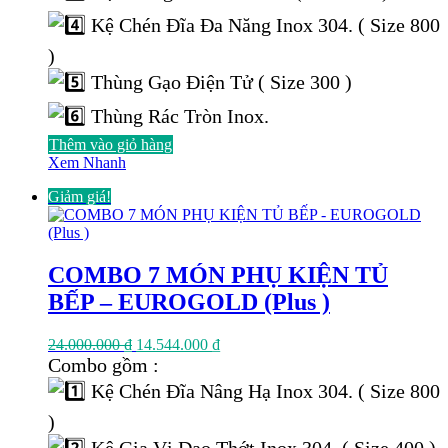
Kệ Chén Đĩa Đa Năng Inox 304. ( Size 800
)
Thùng Gạo Điện Tử ( Size 300 )
Thùng Rác Tròn Inox.
Thêm vào giỏ hàng
Xem Nhanh
Giảm giá!
COMBO 7 MÓN PHỤ KIỆN TỦ
BẾP – EUROGOLD (Plus )
Giá
Giá
24.000.000
₫
14.544.000
₫
gốc
hiện
Combo gồm :
là:
tại
Kệ Chén Đĩa Nâng Hạ Inox 304. ( Size 800
24.000.000 ₫.
là:
14.544.000 ₫.
)
Kệ Gia Vị Dao Thớt Inox 304. ( Size 400 )