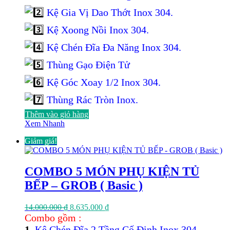
10.940.000 ₫.
Kệ Gia Vị Dao Thớt Inox 304.
Kệ Xoong Nồi Inox 304.
Kệ Chén Đĩa Đa Năng Inox 304.
Thùng Gạo Điện Tử
Kệ Góc Xoay 1/2 Inox 304.
Thùng Rác Tròn Inox.
Thêm vào giỏ hàng
Xem Nhanh
Giảm giá!
COMBO 5 MÓN PHỤ KIỆN TỦ
BẾP – GROB ( Basic )
Giá
Giá
14.000.000
₫
8.635.000
₫
gốc
hiện
Combo gồm :
là:
tại
1
.
Kệ Chén Đĩa 2 Tầng Cố Định Inox 304.