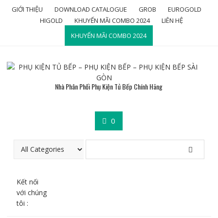
Skip
GIỚI THIỆU
DOWNLOAD CATALOGUE
GROB
EUROGOLD
to
HIGOLD
KHUYẾN MÃI COMBO 2024
LIÊN HỆ
content
KHUYẾN MÃI COMBO 2024
Nhà Phân Phối Phụ Kiện Tủ Bếp Chính Hãng
0
Kết nối
với chúng
tôi :